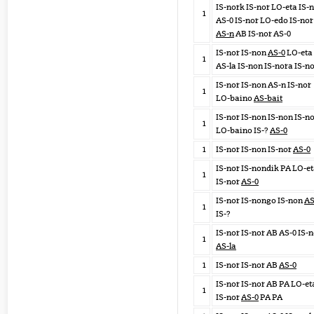
IS-nork IS-nor LO-eta IS-
1
AS-0 IS-nor LO-edo IS-nor
AS-n
AB IS-nor AS-0
IS-nor IS-non
AS-0
LO-eta
1
AS-la IS-non IS-nora IS-n
IS-nor IS-non AS-n IS-nor
1
LO-baino
AS-bait
IS-nor IS-non IS-non IS-n
1
LO-baino IS-?
AS-0
1
IS-nor IS-non IS-nor
AS-0
IS-nor IS-nondik PA LO-e
1
IS-nor
AS-0
IS-nor IS-nongo IS-non
AS
1
IS-?
IS-nor IS-nor AB AS-0 IS-
1
AS-la
1
IS-nor IS-nor AB
AS-0
IS-nor IS-nor AB PA LO-et
1
IS-nor
AS-0
PA PA