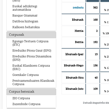
(SEG)
Euskal adizkitegi
zenbatu
362
automatikoa
% 1
Basque Grammar
liburuak
168
Datiboa hiztegian
% 1
Kalkoen behatokia
Herria
2
% 10
Corpusak
Egungo Testuen Corpusa
Berria
192
% 2
(ETC)
Ereduzko Prosa Gaur (EPG)
liburuak-Ipar
13
Ereduzko Prosa Dinamikoa
% 2
(EPD)
liburuak-Hego
136
Euskal Klasikoen Corpusa
% 1
(EKC)
Goenkale Corpusa
liburuak-Itzu
40
% 1
Pentsamenduaren Klasikoak
Corpusa
liburuak-Jato
109
% 1
Corpus bereziak
ZIO Corpusa
Datuak iragazteko iri
Zuzenbide Corpusa