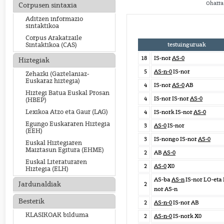
Oharra:
Corpusen sintaxia
Aditzen informazio
sintaktikoa
Corpus Arakatzaile
testuinguruak
Sintaktikoa (CAS)
18
IS-nor
AS-0
Hiztegiak
5
AS-n-0
IS-nor
Zehazki (Gaztelaniaz-
Euskaraz hiztegia)
4
IS-nor
AS-0
AB
Hiztegi Batua Euskal Prosan
4
IS-nor IS-nor
AS-0
(HBEP)
Lexikoa Atzo eta Gaur (LAG)
4
IS-nork IS-nor
AS-0
Egungo Euskararen Hiztegia
3
AS-0
IS-nor
(EEH)
3
IS-nongo IS-nor
AS-0
Euskal Hiztegiaren
Maiztasun Egitura (EHME)
2
AB
AS-0
Euskal Literaturaren
2
AS-0
X0
Hiztegia (ELH)
AS-ba
AS-n
IS-nor LO-eta 
Jardunaldiak
2
nor AS-n
Besterik
2
AS-n-0
IS-nor AB
KLASIKOAK bilduma
2
AS-n-0
IS-nork X0