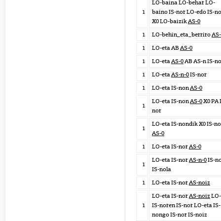
LO-baina LO-behar LO-
1
baino IS-nor LO-edo IS-n
X0 LO-baizik
AS-0
1
LO-behin_eta_berriro
AS-
1
LO-eta AB
AS-0
1
LO-eta
AS-0
AB AS-n IS-n
1
LO-eta
AS-n-0
IS-nor
1
LO-eta IS-non
AS-0
LO-eta IS-non
AS-0
X0 PA 
1
nor
LO-eta IS-nondik X0 IS-no
1
AS-0
1
LO-eta IS-nor
AS-0
LO-eta IS-nor
AS-n-0
IS-n
1
IS-nola
1
LO-eta IS-nor
AS-noiz
LO-eta IS-nor
AS-noiz
LO-
1
IS-noren IS-nor LO-eta IS-
nongo IS-nor IS-noiz