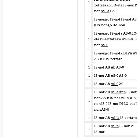
1
zertarako LO-eta IS-non I
nor
AS-la
PA
IS-nongo IS-nor IS-nor
AS
1
0
IS-nongo DA-non
IS-nongo IS-nora AS-0 LO
1
eta IS-zertarako AS-n-0 IS
nor
AS-0
IS-nongo IS-nork DI PA
AS
1
AS-n-0 IS-zertara
1
IS-nor AB AB
AS-0
1
IS-nor AB AS-0
AS-0
1
IS-nor AB
AS-0
X0
IS-nor AB
AS-arren
IS-nor
non AS-n IS-nor AS-n-0 IS-
1
non IS-? IS-nor DI LO-eta I
non AS-0
1
IS-nor AB
AS-la
IS-zertar
IS-nor AB
AS-n
IS-non AS-
1
IS-nor