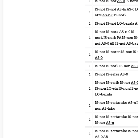
1
IS-nor IS-nor
AS-0
IS-nork
IS-nor IS-nor AS-la AS-0 L
1
arte
AS-n-0
IS-nork
1
IS-nor IS-nor LO-bezala
A
IS-nor IS-nora AS-n-0 IS-
1
nork IS-nork PA IS-non IS
nor
AS-0
AB IS-nor AS-ba
IS-nor IS-noren IS-non IS
1
AS-0
1
IS-nor IS-nork IS-non
AS-
1
IS-nor IS-zerez
AS-0
IS-nor IS-zerik IS-nor
AS-
1
IS-non LO-eta IS-non IS-n
LO-bezala
IS-nor IS-zertarako AS-n I
1
non
AS-lako
IS-nor IS-zertarako IS-n
1
IS-nor
AS-n
IS-nor IS-zertarako IS-no
1
AS-0
AB