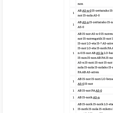
non
AB
AS-n-0
IS-zertarako IS
1
nor IS-nola AS-0
AB
AS-n
IS-zertarako IS-n
1
AS-0
AB IS-nor AS-n-0 IS-noren 
nor IS-norengatik IS-nor I
IS-nor LO-eta IS-? AS-arr
IS-nor LO-eta IS-nork PA 
1
n-0 IS-nor AB
AS-la
LO-ba
IS-non IS-non AB PA IS-no
AS-n IS-nori IS-nor IS-nor 
nola IS-nola IS-nolako IS-
PA AB AS-arren
AB IS-nor IS-nori LO-beza
1
AS-0
IS-nor
1
AB IS-nor PA
AS-0
1
AB IS-nork
AS-n
AB IS-nork IS-nork LO-et
1
IS-nork IS-nola IS-ezkero 