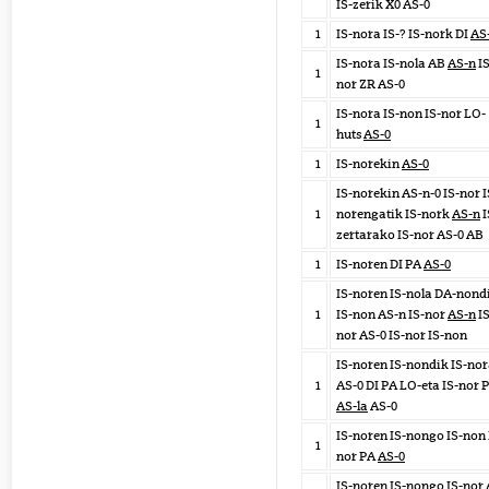
IS-zerik X0 AS-0
1
IS-nora IS-? IS-nork DI
AS
IS-nora IS-nola AB
AS-n
IS
1
nor ZR AS-0
IS-nora IS-non IS-nor LO-
1
huts
AS-0
1
IS-norekin
AS-0
IS-norekin AS-n-0 IS-nor I
1
norengatik IS-nork
AS-n
I
zertarako IS-nor AS-0 AB
1
IS-noren DI PA
AS-0
IS-noren IS-nola DA-nond
1
IS-non AS-n IS-nor
AS-n
IS
nor AS-0 IS-nor IS-non
IS-noren IS-nondik IS-no
1
AS-0 DI PA LO-eta IS-nor 
AS-la
AS-0
IS-noren IS-nongo IS-non 
1
nor PA
AS-0
IS-noren IS-nongo IS-nor 