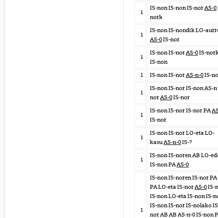
IS-non IS-non IS-nor
AS-0
1
nork
IS-non IS-nondik LO-aurr
1
AS-0
IS-nor
IS-non IS-nor
AS-0
IS-nor
1
IS-non
1
IS-non IS-nor
AS-n-0
IS-n
IS-non IS-nor IS-non AS-n 
1
nor
AS-0
IS-nor
IS-non IS-nor IS-nor PA
AS
1
IS-nor
IS-non IS-nor LO-eta LO-
1
kasu
AS-n-0
IS-?
IS-non IS-noren AB LO-ed
1
IS-non PA
AS-0
IS-non IS-noren IS-nor PA
PA LO-eta IS-nor
AS-0
IS-
IS-non LO-eta IS-non IS-n
IS-non IS-nor IS-nolako IS
1
nor AB AB AS-n-0 IS-non 