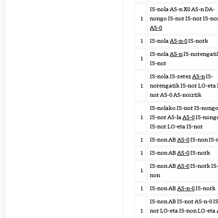
IS-nola AS-n X0 AS-n DA-
1
nongo IS-nor IS-nor IS-no
AS-0
1
IS-nola
AS-n-0
IS-nork
IS-nola
AS-n
IS-norengati
1
IS-nor
IS-nola IS-zerez
AS-n
IS-
1
norengatik IS-nor LO-eta 
nor AS-0 AS-noiztik
IS-nolako IS-nor IS-nong
1
IS-nor AS-la
AS-0
IS-nong
IS-nor LO-eta IS-nor
1
IS-non AB
AS-0
IS-non IS-
1
IS-non AB
AS-0
IS-nork
IS-non AB
AS-0
IS-nork IS
1
non
1
IS-non AB
AS-n-0
IS-nork
IS-non AB IS-nor AS-n-0 IS
1
nor LO-eta IS-non LO-eta