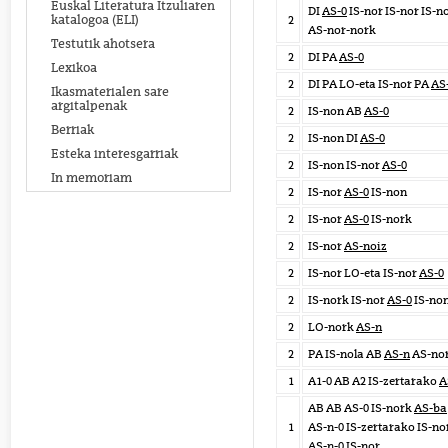
Euskal Literatura Itzuliaren
DI
AS-0
IS-nor IS-nor IS-n
katalogoa (ELI)
2
AS-nor-nork
Testutik ahotsera
2
DI PA
AS-0
Lexikoa
2
DI PA LO-eta IS-nor PA
AS
Ikasmaterialen sare
argitalpenak
2
IS-non AB
AS-0
Berriak
2
IS-non DI
AS-0
Esteka interesgarriak
2
IS-non IS-nor
AS-0
In memoriam
2
IS-nor
AS-0
IS-non
2
IS-nor
AS-0
IS-nork
2
IS-nor
AS-noiz
2
IS-nor LO-eta IS-nor
AS-0
2
IS-nork IS-nor
AS-0
IS-no
2
LO-nork
AS-n
2
PA IS-nola AB
AS-n
AS-no
1
A1-0 AB A2 IS-zertarako
A
AB AB AS-0 IS-nork
AS-ba
1
AS-n-0 IS-zertarako IS-no
AS-n-0 IS-nor