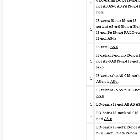
0
LO-baina IS-nor IS-nori 
1
nor AB AS-0 AB PA IS-nor 
nola
IS-zerez IS-nor IS-nor IS-
zertzat AS-n-0 IS-non IS-n
1
IS-nor PA IS-nor PA LO-et
IS-nor
AS-la
1
IS-zerik
AS-0
IS-zerik IS-nongo IS-nori 
1
nor AS-0 AB IS-nor IS-nor
lako
IS-zertarako AS-0 IS-nork
1
AS-noiz
AS-n
IS-zertarako AS-n-0 IS-no
1
AS-0
1
LO-baina IS-nor AB AB
AS
LO-baina IS-nork AS-0 IS-
1
nori
AS-n
LO-baina IS-nork IS-nor
A
1
n-0
IS-nor LO-eta IS-non