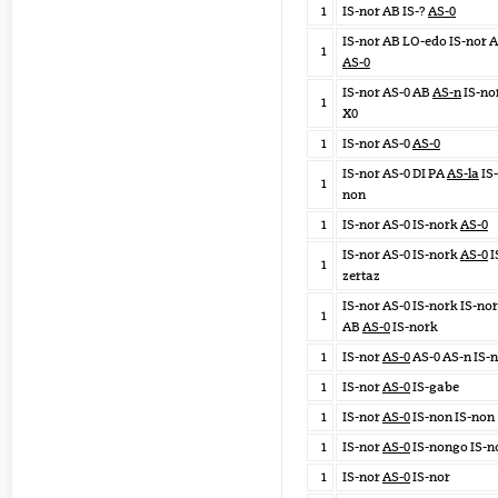
1
IS-nor AB IS-?
AS-0
IS-nor AB LO-edo IS-nor 
1
AS-0
IS-nor AS-0 AB
AS-n
IS-no
1
X0
1
IS-nor AS-0
AS-0
IS-nor AS-0 DI PA
AS-la
IS-
1
non
1
IS-nor AS-0 IS-nork
AS-0
IS-nor AS-0 IS-nork
AS-0
I
1
zertaz
IS-nor AS-0 IS-nork IS-nor
1
AB
AS-0
IS-nork
1
IS-nor
AS-0
AS-0 AS-n IS-
1
IS-nor
AS-0
IS-gabe
1
IS-nor
AS-0
IS-non IS-non
1
IS-nor
AS-0
IS-nongo IS-n
1
IS-nor
AS-0
IS-nor