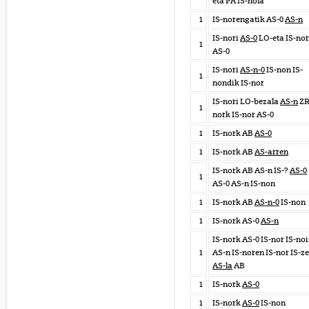
eta PA IS-nola
1
IS-norengatik AS-0
AS-n
IS-nori
AS-0
LO-eta IS-nor
1
AS-0
IS-nori
AS-n-0
IS-non IS-
1
nondik IS-nor
IS-nori LO-bezala
AS-n
ZR
1
nork IS-nor AS-0
1
IS-nork AB
AS-0
1
IS-nork AB
AS-arren
IS-nork AB AS-n IS-?
AS-0
1
AS-0 AS-n IS-non
1
IS-nork AB
AS-n-0
IS-non
1
IS-nork AS-0
AS-n
IS-nork AS-0 IS-nor IS-noi
1
AS-n IS-noren IS-nor IS-ze
AS-la
AB
1
IS-nork
AS-0
1
IS-nork
AS-0
IS-non