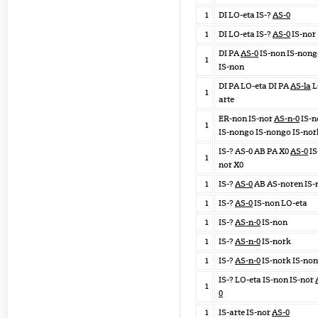
1
DI LO-eta IS-?
AS-0
1
DI LO-eta IS-?
AS-0
IS-nor
DI PA
AS-0
IS-non IS-nong
1
IS-non
DI PA LO-eta DI PA
AS-la
L
1
arte
ER-non IS-nor
AS-n-0
IS-n
1
IS-nongo IS-nongo IS-nor
IS-? AS-0 AB PA X0
AS-0
IS
1
nor X0
1
IS-?
AS-0
AB AS-noren IS-
1
IS-?
AS-0
IS-non LO-eta
1
IS-?
AS-n-0
IS-non
1
IS-?
AS-n-0
IS-nork
1
IS-?
AS-n-0
IS-nork IS-non
IS-? LO-eta IS-non IS-nor
1
0
1
IS-arte IS-nor
AS-0