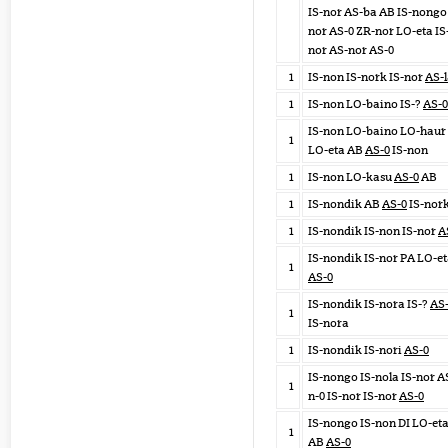
IS-nor AS-ba AB IS-nongo 
nor AS-0 ZR-nor LO-eta IS
nor AS-nor AS-0
1
IS-non IS-nork IS-nor
AS-
1
IS-non LO-baino IS-?
AS-0
IS-non LO-baino LO-haur
1
LO-eta AB
AS-0
IS-non
1
IS-non LO-kasu
AS-0
AB
1
IS-nondik AB
AS-0
IS-nor
1
IS-nondik IS-non IS-nor
A
IS-nondik IS-nor PA LO-e
1
AS-0
IS-nondik IS-nora IS-?
AS
1
IS-nora
1
IS-nondik IS-nori
AS-0
IS-nongo IS-nola IS-nor A
1
n-0 IS-nor IS-nor
AS-0
IS-nongo IS-non DI LO-et
1
AB
AS-0