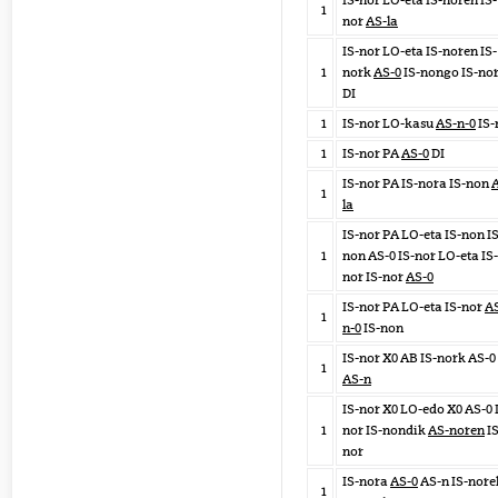
IS-nor LO-eta IS-noren IS-
1
nor
AS-la
IS-nor LO-eta IS-noren IS-
1
nork
AS-0
IS-nongo IS-no
DI
1
IS-nor LO-kasu
AS-n-0
IS-
1
IS-nor PA
AS-0
DI
IS-nor PA IS-nora IS-non
1
la
IS-nor PA LO-eta IS-non IS
1
non AS-0 IS-nor LO-eta IS-
nor IS-nor
AS-0
IS-nor PA LO-eta IS-nor
A
1
n-0
IS-non
IS-nor X0 AB IS-nork AS-0
1
AS-n
IS-nor X0 LO-edo X0 AS-0 
1
nor IS-nondik
AS-noren
IS
nor
IS-nora
AS-0
AS-n IS-nore
1