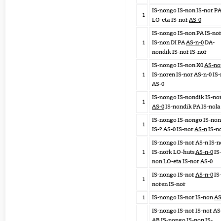
IS-nongo IS-non IS-nor P
1
LO-eta IS-nor
AS-0
IS-nongo IS-non PA IS-no
1
IS-non DI PA
AS-n-0
DA-
nondik IS-nor IS-nor
IS-nongo IS-non X0
AS-no
1
IS-noren IS-nor AS-n-0 IS
AS-0
IS-nongo IS-nondik IS-no
1
AS-0
IS-nondik PA IS-nola
IS-nongo IS-nongo IS-non
1
IS-? AS-0 IS-nor
AS-n
IS-n
IS-nongo IS-nor AS-n IS-n
1
IS-nork LO-huts
AS-n-0
IS
non LO-eta IS-nor AS-0
IS-nongo IS-nor
AS-n-0
IS
1
noren IS-nor
1
IS-nongo IS-nor IS-non
AS
IS-nongo IS-nor IS-nor AS
AB IS-nongo IS-non IS-