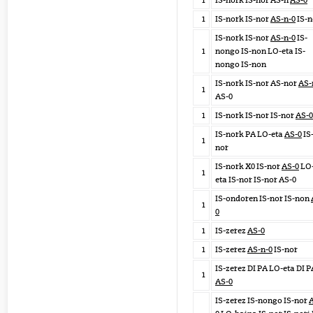
1
IS-nork IS-nor AS-n
AS-0
1
IS-nork IS-nor
AS-n-0
IS-
IS-nork IS-nor
AS-n-0
IS-
1
nongo IS-non LO-eta IS-
nongo IS-non
IS-nork IS-nor AS-nor
AS-
1
AS-0
1
IS-nork IS-nor IS-nor
AS-0
IS-nork PA LO-eta
AS-0
IS
1
nor
IS-nork X0 IS-nor
AS-0
LO
1
eta IS-nor IS-nor AS-0
IS-ondoren IS-nor IS-non
1
0
1
IS-zerez
AS-0
1
IS-zerez
AS-n-0
IS-nor
IS-zerez DI PA LO-eta DI P
1
AS-0
IS-zerez IS-nongo IS-nor