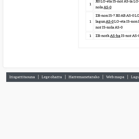
X0 LO-eta IS-nor AS-la LO
1
nola
AS-0
ZR-non IS-? X0 AB AS-0 L
1
lagun
AS-0
LO-eta IS-non 
nor IS-nola AS-0
1
ZR-nork
AS-ba
IS-nor AS-
Irisgarritasuna
Lege oharra
Harremanetarako
Web mapa
Lagu