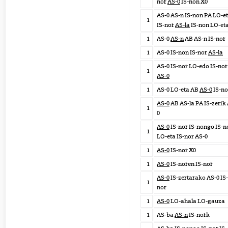
nor
AS-0
IS-non X0
AS-0 AS-n IS-non PA LO-e
1
IS-nor
AS-la
IS-non LO-et
1
AS-0
AS-n
AB AS-n IS-nor
1
AS-0 IS-non IS-nor
AS-la
AS-0 IS-nor LO-edo IS-nor
1
AS-0
1
AS-0 LO-eta AB
AS-0
IS-n
AS-0
AB AS-la PA IS-zerik
1
0
AS-0
IS-nor IS-nongo IS-n
1
LO-eta IS-nor AS-0
1
AS-0
IS-nor X0
1
AS-0
IS-noren IS-nor
AS-0
IS-zertarako AS-0 IS-
1
nor
1
AS-0
LO-ahala LO-gauza
1
AS-ba
AS-n
IS-nork