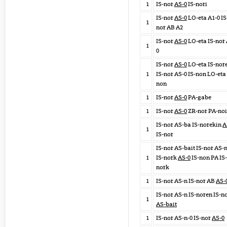
1
IS-nor
AS-0
IS-nori
IS-nor
AS-0
LO-eta A1-0 IS
1
nor AB A2
IS-nor
AS-0
LO-eta IS-nor
1
0
IS-nor
AS-0
LO-eta IS-nor
1
IS-nor AS-0 IS-non LO-eta 
non
1
IS-nor
AS-0
PA-gabe
1
IS-nor
AS-0
ZR-nor PA-noi
IS-nor AS-ba IS-norekin
A
1
IS-nor
IS-nor AS-bait IS-nor AS-
1
IS-nork
AS-0
IS-non PA IS-
nork
1
IS-nor AS-n IS-nor AB
AS-
IS-nor AS-n IS-noren IS-n
1
AS-bait
1
IS-nor AS-n-0 IS-nor
AS-0