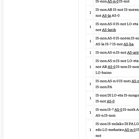
IS-non
AS-n-0
IS-nor
IS-non AB IS-nor IS-noren 
1
nor
AS-la
AS-0
IS-non AS-0 IS-nor LO-eta 
1
nor
AS-larik
IS-non AS-0 IS-noren IS-n
1
AS-la IS-? IS-nor
AS-ba
1
IS-non AS-n IS-nor
AS-arr
IS-non AS-n IS-nor LO-eta 
1
nor AB
AS-0
IS-non IS-non
LO-baino
IS-non AS-n-0 IS-nori
AS-n
1
IS-non PA
IS-non DI LO-eta IS-nong
1
IS-nor
AS-0
IS-non IS-?
AS-0
IS-nork A
1
AS-n IS-non
IS-non IS-nolako DI PA LO
1
edo LO-mehatxu
AS-n-0
I
nor