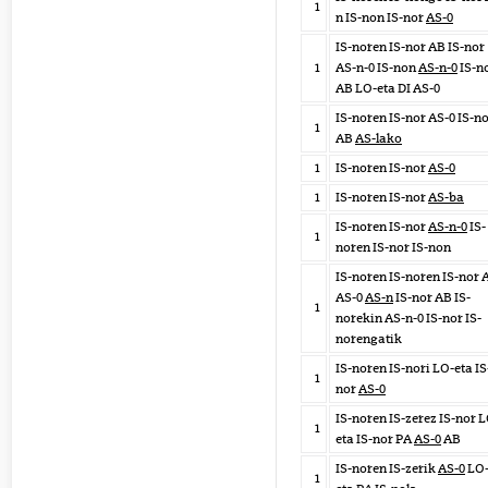
1
n IS-non IS-nor
AS-0
IS-noren IS-nor AB IS-nor
1
AS-n-0 IS-non
AS-n-0
IS-n
AB LO-eta DI AS-0
IS-noren IS-nor AS-0 IS-n
1
AB
AS-lako
1
IS-noren IS-nor
AS-0
1
IS-noren IS-nor
AS-ba
IS-noren IS-nor
AS-n-0
IS-
1
noren IS-nor IS-non
IS-noren IS-noren IS-nor 
AS-0
AS-n
IS-nor AB IS-
1
norekin AS-n-0 IS-nor IS-
norengatik
IS-noren IS-nori LO-eta IS
1
nor
AS-0
IS-noren IS-zerez IS-nor 
1
eta IS-nor PA
AS-0
AB
IS-noren IS-zerik
AS-0
LO
1