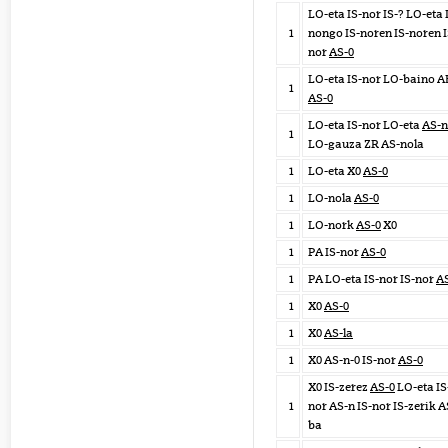
LO-eta IS-nor IS-? LO-eta 
1
nongo IS-noren IS-noren I
nor
AS-0
LO-eta IS-nor LO-baino A
1
AS-0
LO-eta IS-nor LO-eta
AS-n
1
LO-gauza ZR AS-nola
1
LO-eta X0
AS-0
1
LO-nola
AS-0
1
LO-nork
AS-0
X0
1
PA IS-nor
AS-0
1
PA LO-eta IS-nor IS-nor
A
1
X0
AS-0
1
X0
AS-la
1
X0 AS-n-0 IS-nor
AS-0
X0 IS-zerez
AS-0
LO-eta IS
1
nor AS-n IS-nor IS-zerik A
ba