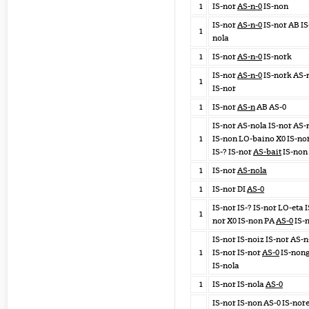
1
IS-nor
AS-n-0
IS-non
IS-nor
AS-n-0
IS-nor AB IS
1
nola
1
IS-nor
AS-n-0
IS-nork
IS-nor
AS-n-0
IS-nork AS-
1
IS-nor
1
IS-nor
AS-n
AB AS-0
IS-nor AS-nola IS-nor AS-
1
IS-non LO-baino X0 IS-no
IS-? IS-nor
AS-bait
IS-non
1
IS-nor
AS-nola
1
IS-nor DI
AS-0
IS-nor IS-? IS-nor LO-eta I
1
nor X0 IS-non PA
AS-0
IS-
IS-nor IS-noiz IS-nor AS-n
1
IS-nor IS-nor
AS-0
IS-non
IS-nola
1
IS-nor IS-nola
AS-0
IS-nor IS-non AS-0 IS-nor