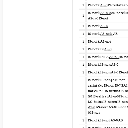
1
IS-nork
AS-0
IS-zertarako
IS-nork
AS-n-0
ZR-noreki
1
AS-n-0 IS-nor
1
IS-nork
AS-n
1
IS-nork
AS-nola
AB
1
IS-nork
AS-nor
1
IS-nork DI
AS-0
1
IS-nork DI PA
AS-n-0
IS-n
1
IS-nork IS-non
AS-0
1
IS-nork IS-non
AS-0
IS-no
IS-nork IS-nongo IS-nor I
zertarako IS-non IS-? PA I
nor AS-n-0 IS-zertzat IS-n
1
X0 IS-zertzat AS-n-0 IS-no
LO-baina IS-noren IS-non
AS-0
AS-noiz AS-0 IS-nor 
0 IS-nor
1
IS-nork IS-nor
AS-0
AB