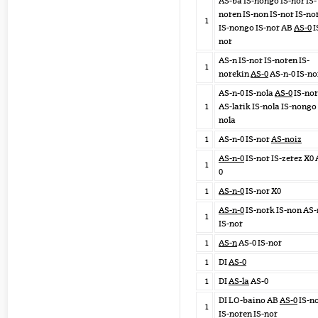
AS-ba IS-nongo IS-nor IS-
noren IS-non IS-nor IS-no
1
IS-nongo IS-nor AB
AS-0
I
nor
AS-n IS-nor IS-noren IS-
1
norekin
AS-0
AS-n-0 IS-no
AS-n-0 IS-nola
AS-0
IS-nor
1
AS-larik IS-nola IS-nongo 
nola
1
AS-n-0 IS-nor
AS-noiz
AS-n-0
IS-nor IS-zerez X0 
1
0
1
AS-n-0
IS-nor X0
AS-n-0
IS-nork IS-non AS-
1
IS-nor
1
AS-n
AS-0 IS-nor
1
DI
AS-0
1
DI
AS-la
AS-0
DI LO-baino AB
AS-0
IS-n
1
IS-noren IS-nor