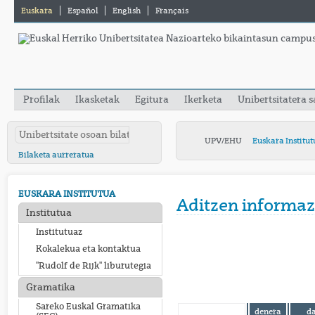
Euskara
Español
English
Français
Profilak
Ikasketak
Egitura
Ikerketa
Unibertsitatera 
UPV/EHU
Euskara Institut
Bilaketa aurreratua
EUSKARA INSTITUTUA
Aditzen informaz
Institutua
Institutuaz
Kokalekua eta kontaktua
"Rudolf de Rijk" liburutegia
Gramatika
Sareko Euskal Gramatika
denera
d