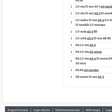
1
LO-eta IS-nor AS-0
AS-lari
1
LO-eta IS-nor
AS-0
IS-nore
LO-nahiz IS-nor
AS-n
LO-e
1
IS-nondik LO-maingu
1
LO-nola
AS-0
X0
1
LO-zerk
AS-0
IS-nor AB X0
1
PA LO-eta
AS-0
1
PA LO-eta
AS-arren
PA LO-eta
AS-n
IS-noren P
1
AS-noiz
1
PA PA
AS-norako
1
ZR-noren IS-nor
AS-0
Irisgarritasuna
Lege oharra
Harremanetarako
Web mapa
Lagu