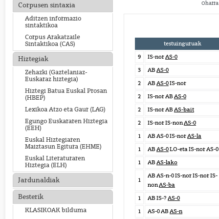
Oharra:
Corpusen sintaxia
Aditzen informazio
sintaktikoa
Corpus Arakatzaile
testuinguruak
Sintaktikoa (CAS)
9
IS-nor
AS-0
Hiztegiak
3
AB
AS-0
Zehazki (Gaztelaniaz-
Euskaraz hiztegia)
2
AB
AS-0
IS-nor
Hiztegi Batua Euskal Prosan
2
IS-nor AB
AS-0
(HBEP)
Lexikoa Atzo eta Gaur (LAG)
2
IS-nor AB
AS-bait
Egungo Euskararen Hiztegia
2
IS-nor IS-non
AS-0
(EEH)
1
AB AS-0 IS-nor
AS-la
Euskal Hiztegiaren
Maiztasun Egitura (EHME)
1
AB
AS-0
LO-eta IS-nor AS-0
Euskal Literaturaren
1
AB
AS-lako
Hiztegia (ELH)
AB AS-n-0 IS-nor IS-nor IS-
Jardunaldiak
1
non
AS-ba
Besterik
1
AB IS-?
AS-0
KLASIKOAK bilduma
1
AS-0 AB
AS-n