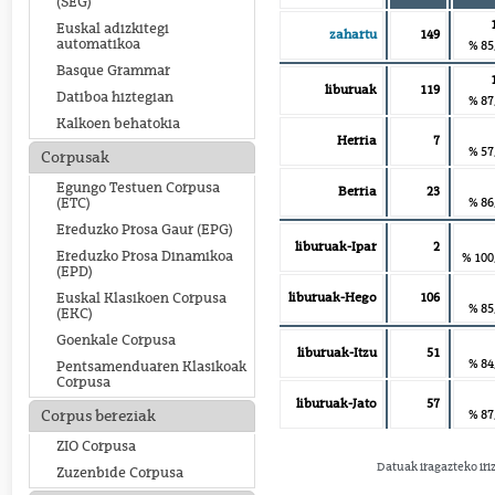
(SEG)
Euskal adizkitegi
zahartu
149
automatikoa
% 85
Basque Grammar
liburuak
119
Datiboa hiztegian
% 87
Kalkoen behatokia
Herria
7
% 57
Corpusak
Egungo Testuen Corpusa
Berria
23
% 86
(ETC)
Ereduzko Prosa Gaur (EPG)
liburuak-Ipar
2
Ereduzko Prosa Dinamikoa
% 100
(EPD)
liburuak-Hego
106
Euskal Klasikoen Corpusa
% 85
(EKC)
Goenkale Corpusa
liburuak-Itzu
51
% 84
Pentsamenduaren Klasikoak
Corpusa
liburuak-Jato
57
% 87
Corpus bereziak
ZIO Corpusa
Datuak iragazteko iri
Zuzenbide Corpusa