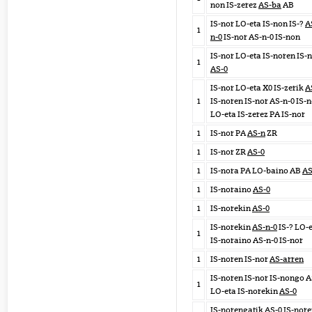
non IS-zerez
AS-ba
AB
IS-nor LO-eta IS-non IS-?
A
1
n-0
IS-nor AS-n-0 IS-non
IS-nor LO-eta IS-noren IS-
1
AS-0
IS-nor LO-eta X0 IS-zerik
A
1
IS-noren IS-nor AS-n-0 IS-
LO-eta IS-zerez PA IS-nor
1
IS-nor PA
AS-n
ZR
1
IS-nor ZR
AS-0
1
IS-nora PA LO-baino AB
AS
1
IS-noraino
AS-0
1
IS-norekin
AS-0
IS-norekin
AS-n-0
IS-? LO-
1
IS-noraino AS-n-0 IS-nor
1
IS-noren IS-nor
AS-arren
IS-noren IS-nor IS-nongo A
1
LO-eta IS-norekin
AS-0
IS-norengatik AS-0 IS-nor