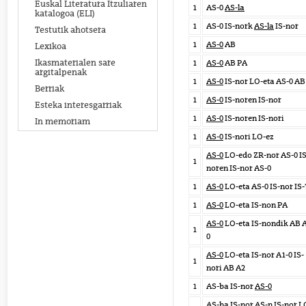
Euskal Literatura Itzuliaren
1
AS-0
AS-la
katalogoa (ELI)
1
AS-0 IS-nork
AS-la
IS-nor
Testutik ahotsera
1
AS-0
AB
Lexikoa
Ikasmaterialen sare
1
AS-0
AB PA
argitalpenak
1
AS-0
IS-nor LO-eta AS-0 AB
Berriak
1
AS-0
IS-noren IS-nor
Esteka interesgarriak
1
AS-0
IS-noren IS-nori
In memoriam
1
AS-0
IS-nori LO-ez
AS-0
LO-edo ZR-nor AS-0 IS
1
noren IS-nor AS-0
1
AS-0
LO-eta AS-0 IS-nor IS-
1
AS-0
LO-eta IS-non PA
AS-0
LO-eta IS-nondik AB 
1
0
AS-0
LO-eta IS-nor A1-0 IS-
1
nori AB A2
1
AS-ba IS-nor
AS-0
AS-ba IS-nor
AS-n
IS-nor L