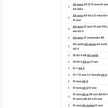
AS-noiz
AS IZ IS-non IS-no
1
AS-lako
AS-noiz
AS-ba LO-zein AS-
1
IS-nor
AS-noiz
IS-nori IS-nor PA 
1
eta AS-0
1
AS-noiz
IS-zertarako X0
AS-nork
AS-arren
AS-nork
1
AS-0
1
DI AS-0 AB
AS-zerik
1
DI AS-0
AS-n
LO-ari
1
IS-?
AS-0
1
IS-? IS-nor LO-bezala
AS-0
1
IS-non
AS-0
1
IS-non
AS-0
IS-nor
IS-non
AS-n
ZR-nor AB AS-
1
IS-nora AB AS-n IS-nor
1
IS-non
AS-noren
IS-nor