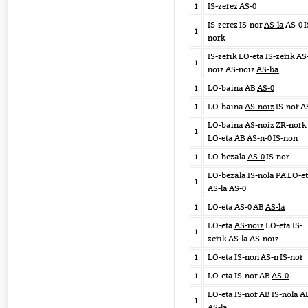
1
IS-zerez
AS-0
IS-zerez IS-nor
AS-la
AS-0 I
1
nork
IS-zerik LO-eta IS-zerik AS
1
noiz AS-noiz
AS-ba
1
LO-baina AB
AS-0
1
LO-baina
AS-noiz
IS-nor A
LO-baina
AS-noiz
ZR-nork
1
LO-eta AB AS-n-0 IS-non
1
LO-bezala
AS-0
IS-nor
LO-bezala IS-nola PA LO-e
1
AS-la
AS-0
1
LO-eta AS-0 AB
AS-la
LO-eta
AS-noiz
LO-eta IS-
1
zerik AS-la AS-noiz
1
LO-eta IS-non
AS-n
IS-nor
1
LO-eta IS-nor AB
AS-0
LO-eta IS-nor AB IS-nola A
1
AS-la