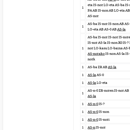
eta IS-nor LO-eta AS-ba IS
1
PA AB IS-non AB LO-eta AB
AS-nor
AS-ba IS-nor IS-non AB AS-
1
LO-eta AB AS-0 AB
AS-la
AS-ba IS-nor IS-nor IS-nor
IS-nor AS-la IS-non X0 IS-? 
1
nor LO-kasu LO-baina AS-
AS-norako
IS-non AS-la IS-
nork
1
AS-ba ZR AB
AS-la
1
AS-la
AS-0
1
AS-la
LO-eta
AS-n-0 ZR-noren IS-nor AB
1
AS-la
1
AS-n-0
IS-?
1
AS-n-0
IS-non
1
AS-n-0
IS-nori
1
AS-n
IS-nor