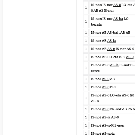
IS-non IS-nor
AS-0
LO-eta 
1
0 AB A2 IS-nor
IS-non IS-nor
AS-ba
LO-
1
bezala
1
IS-nor AB
AS-bait
AB AB
1
IS-nor AB
AS-la
1
IS-nor AB
AS-n
IS-nor AS-0
1
IS-nor AB LO-eta IS-?
AS-0
IS-nor AS-0
AS-la
IS-nor IS-
1
zerez
1
IS-nor
AS-0
AB
1
IS-nor
AS-0
IS-?
IS-nor
AS-0
LO-eta AS-0 X0
1
AS-n
1
IS-nor
AS-0
ZR-nor AB PA A
1
IS-nor
AS-la
AS-0
1
IS-nor
AS-n-0
IS-non
1
IS-nor
AS-noiz