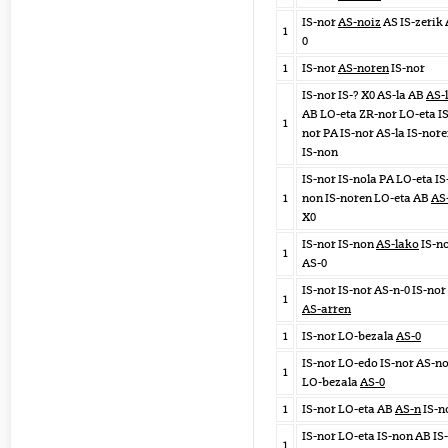
IS-nor
AS-noiz
AS IS-zerik 
1
0
1
IS-nor
AS-noren
IS-nor
IS-nor IS-? X0 AS-la AB
AS-
AB LO-eta ZR-nor LO-eta IS
1
nor PA IS-nor AS-la IS-nor
IS-non
IS-nor IS-nola PA LO-eta IS
1
non IS-noren LO-eta AB
AS
X0
IS-nor IS-non
AS-lako
IS-n
1
AS-0
IS-nor IS-nor AS-n-0 IS-nor
1
AS-arren
1
IS-nor LO-bezala
AS-0
IS-nor LO-edo IS-nor AS-no
1
LO-bezala
AS-0
1
IS-nor LO-eta AB
AS-n
IS-n
IS-nor LO-eta IS-non AB IS-
1