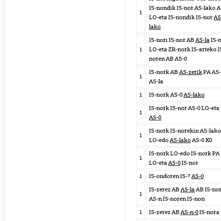
IS-nondik IS-nor AS-lako 
1
LO-eta IS-nondik IS-nor
AS
lako
IS-nori IS-nor AB
AS-la
IS-
1
LO-eta ZR-nork IS-arteko I
noren AB AS-0
IS-nork AB
AS-zerik
PA AS
1
AS-la
1
IS-nork AS-0
AS-lako
IS-nork IS-nor AS-0 LO-eta
1
AS-0
IS-nork IS-norekin AS-lako
1
LO-edo
AS-lako
AS-0 X0
IS-nork LO-edo IS-nork PA
1
LO-eta
AS-0
IS-nor
1
IS-ondoren IS-?
AS-0
IS-zerez AB
AS-la
AB IS-no
1
AS-n IS-noren IS-non
1
IS-zerez AB
AS-n-0
IS-nora