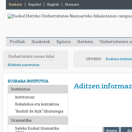
Euskara
Español
English
Français
Profilak
Ikasketak
Egitura
Ikerketa
Unibertsitatera 
UPV/EHU
Euskara Institut
Bilaketa aurreratua
EUSKARA INSTITUTUA
Aditzen informaz
Institutua
Institutuaz
Kokalekua eta kontaktua
"Rudolf de Rijk" liburutegia
Gramatika
Sareko Euskal Gramatika
denera
da