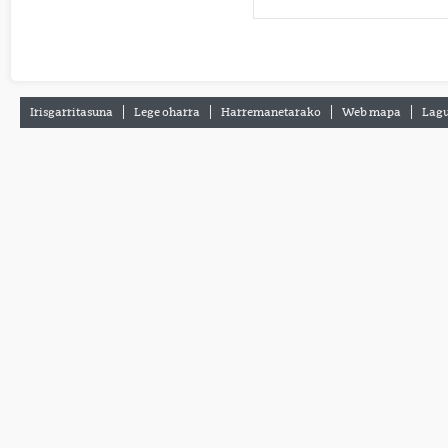
Irisgarritasuna
Lege oharra
Harremanetarako
Web mapa
Lagu