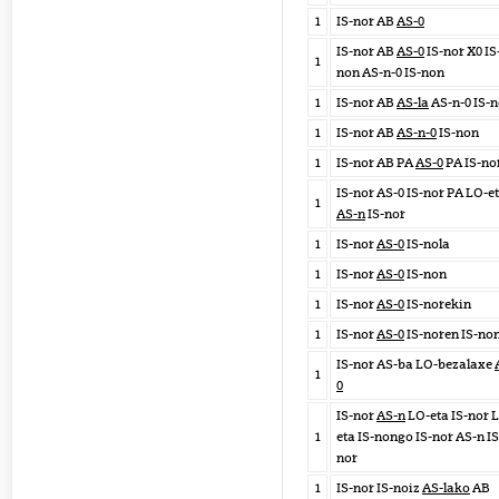
1
IS-nor AB
AS-0
IS-nor AB
AS-0
IS-nor X0 IS
1
non AS-n-0 IS-non
1
IS-nor AB
AS-la
AS-n-0 IS-n
1
IS-nor AB
AS-n-0
IS-non
1
IS-nor AB PA
AS-0
PA IS-no
IS-nor AS-0 IS-nor PA LO-e
1
AS-n
IS-nor
1
IS-nor
AS-0
IS-nola
1
IS-nor
AS-0
IS-non
1
IS-nor
AS-0
IS-norekin
1
IS-nor
AS-0
IS-noren IS-no
IS-nor AS-ba LO-bezalaxe
1
0
IS-nor
AS-n
LO-eta IS-nor 
1
eta IS-nongo IS-nor AS-n IS
nor
1
IS-nor IS-noiz
AS-lako
AB