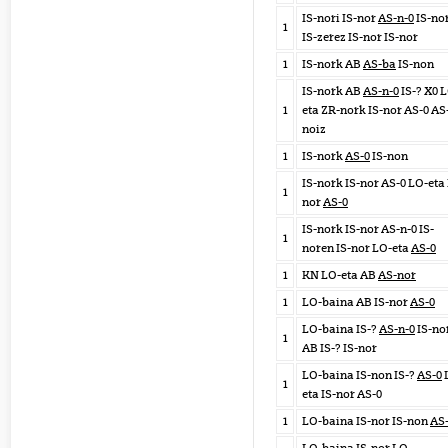
IS-nori IS-nor
AS-n-0
IS-no
1
IS-zerez IS-nor IS-nor
1
IS-nork AB
AS-ba
IS-non
IS-nork AB
AS-n-0
IS-? X0 
1
eta ZR-nork IS-nor AS-0 AS
noiz
1
IS-nork
AS-0
IS-non
IS-nork IS-nor AS-0 LO-eta 
1
nor
AS-0
IS-nork IS-nor AS-n-0 IS-
1
noren IS-nor LO-eta
AS-0
1
KN LO-eta AB
AS-nor
1
LO-baina AB IS-nor
AS-0
LO-baina IS-?
AS-n-0
IS-no
1
AB IS-? IS-nor
LO-baina IS-non IS-?
AS-0
1
eta IS-nor AS-0
1
LO-baina IS-nor IS-non
AS