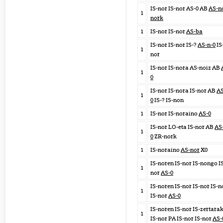
IS-nor IS-nor AS-0 AB
AS-n
1
nork
1
IS-nor IS-nor
AS-ba
IS-nor IS-nor IS-?
AS-n-0
IS
1
nor
IS-nor IS-nora AS-noiz AB
1
0
IS-nor IS-nora IS-nor AB
AS
1
0
IS-? IS-non
1
IS-nor IS-noraino
AS-0
IS-nor LO-eta IS-nor AB
AS
1
0
ZR-nork
1
IS-noraino
AS-nor
X0
IS-noren IS-nor IS-nongo I
1
nor
AS-0
IS-noren IS-nor IS-nor IS-n
1
IS-nor
AS-0
IS-noren IS-nor IS-zertara
1
IS-nor PA IS-nor IS-nor
AS-