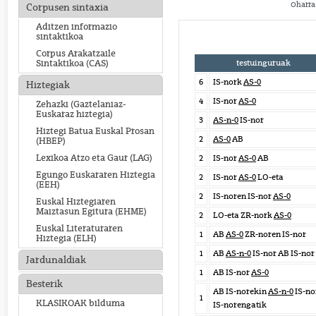
Oharra:
Corpusen sintaxia
Aditzen informazio
sintaktikoa
Corpus Arakatzaile
testuinguruak
Sintaktikoa (CAS)
6
IS-nork
AS-0
Hiztegiak
4
IS-nor
AS-0
Zehazki (Gaztelaniaz-
Euskaraz hiztegia)
3
AS-n-0
IS-nor
Hiztegi Batua Euskal Prosan
2
AS-0
AB
(HBEP)
Lexikoa Atzo eta Gaur (LAG)
2
IS-nor
AS-0
AB
Egungo Euskararen Hiztegia
2
IS-nor
AS-0
LO-eta
(EEH)
2
IS-noren IS-nor
AS-0
Euskal Hiztegiaren
Maiztasun Egitura (EHME)
2
LO-eta ZR-nork
AS-0
Euskal Literaturaren
1
AB
AS-0
ZR-noren IS-nor
Hiztegia (ELH)
1
AB
AS-n-0
IS-nor AB IS-nor
Jardunaldiak
1
AB IS-nor
AS-0
Besterik
AB IS-norekin
AS-n-0
IS-no
1
KLASIKOAK bilduma
IS-norengatik