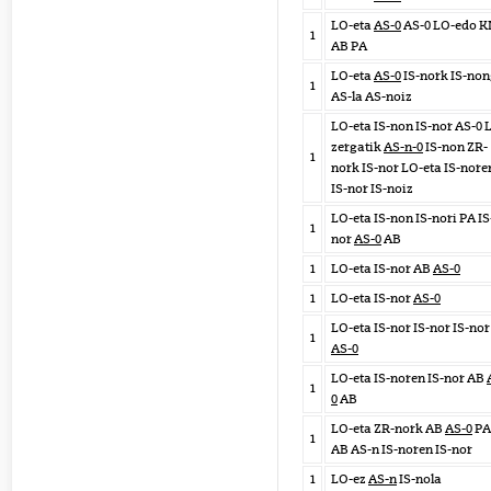
LO-eta
AS-0
AS-0 LO-edo K
1
AB PA
LO-eta
AS-0
IS-nork IS-no
1
AS-la AS-noiz
LO-eta IS-non IS-nor AS-0 
zergatik
AS-n-0
IS-non ZR-
1
nork IS-nor LO-eta IS-nore
IS-nor IS-noiz
LO-eta IS-non IS-nori PA IS
1
nor
AS-0
AB
1
LO-eta IS-nor AB
AS-0
1
LO-eta IS-nor
AS-0
LO-eta IS-nor IS-nor IS-nor
1
AS-0
LO-eta IS-noren IS-nor AB
1
0
AB
LO-eta ZR-nork AB
AS-0
PA
1
AB AS-n IS-noren IS-nor
1
LO-ez
AS-n
IS-nola