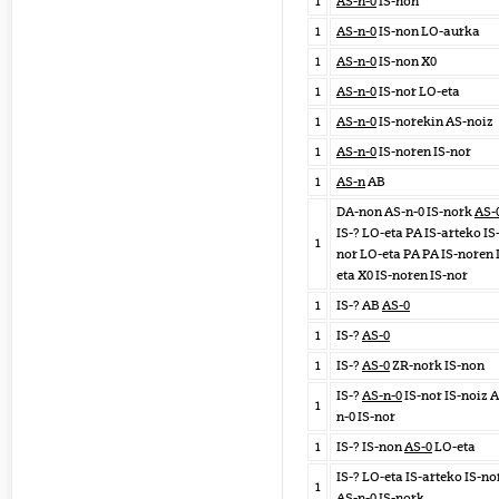
1
AS-n-0
IS-non
1
AS-n-0
IS-non LO-aurka
1
AS-n-0
IS-non X0
1
AS-n-0
IS-nor LO-eta
1
AS-n-0
IS-norekin AS-noiz
1
AS-n-0
IS-noren IS-nor
1
AS-n
AB
DA-non AS-n-0 IS-nork
AS-
IS-? LO-eta PA IS-arteko IS
1
nor LO-eta PA PA IS-noren
eta X0 IS-noren IS-nor
1
IS-? AB
AS-0
1
IS-?
AS-0
1
IS-?
AS-0
ZR-nork IS-non
IS-?
AS-n-0
IS-nor IS-noiz 
1
n-0 IS-nor
1
IS-? IS-non
AS-0
LO-eta
IS-? LO-eta IS-arteko IS-no
1
AS-n-0
IS-nork