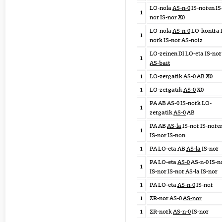
LO-nola
AS-n-0
IS-noren IS
1
nor IS-nor X0
LO-nola
AS-n-0
LO-kontra 
1
nork IS-nor AS-noiz
LO-zeinen DI LO-eta IS-no
1
AS-bait
1
LO-zergatik
AS-0
AB X0
1
LO-zergatik
AS-0
X0
PA AB AS-0 IS-nork LO-
1
zergatik
AS-0
AB
PA AB
AS-la
IS-nor IS-nore
1
IS-nor IS-non
1
PA LO-eta AB
AS-la
IS-nor
PA LO-eta
AS-0
AS-n-0 IS-n
1
IS-nor IS-nor AS-la IS-nor
1
PA LO-eta
AS-n-0
IS-nor
1
ZR-nor AS-0
AS-nor
1
ZR-nork
AS-n-0
IS-nor