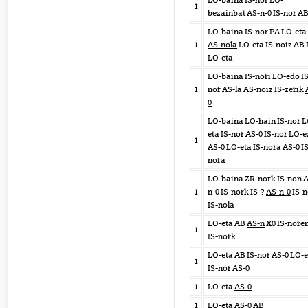
LO-baina IS-nor LO-
1
bezainbat
AS-n-0
IS-nor A
LO-baina IS-nor PA LO-eta
1
AS-nola
LO-eta IS-noiz AB
LO-eta
LO-baina IS-nori LO-edo IS
1
nor AS-la AS-noiz IS-zerik
0
LO-baina LO-hain IS-nor L
eta IS-nor AS-0 IS-nor LO-
1
AS-0
LO-eta IS-nora AS-0 IS
nora
LO-baina ZR-nork IS-non 
1
n-0 IS-nork IS-?
AS-n-0
IS-n
IS-nola
LO-eta AB
AS-n
X0 IS-nore
1
IS-nork
LO-eta AB IS-nor
AS-0
LO-e
1
IS-nor AS-0
1
LO-eta
AS-0
1
LO-eta
AS-0
AB