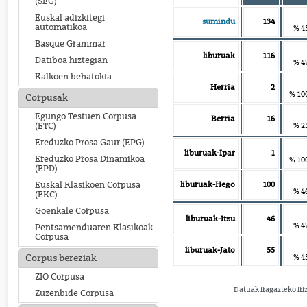
(SEG)
Euskal adizkitegi
sumindu
134
automatikoa
% 4
Basque Grammar
liburuak
116
Datiboa hiztegian
% 4
Kalkoen behatokia
Herria
2
% 10
Corpusak
Egungo Testuen Corpusa
Berria
16
% 2
(ETC)
Ereduzko Prosa Gaur (EPG)
liburuak-Ipar
1
Ereduzko Prosa Dinamikoa
% 10
(EPD)
liburuak-Hego
100
Euskal Klasikoen Corpusa
% 4
(EKC)
Goenkale Corpusa
liburuak-Itzu
46
% 4
Pentsamenduaren Klasikoak
Corpusa
liburuak-Jato
55
% 4
Corpus bereziak
ZIO Corpusa
Datuak iragazteko iri
Zuzenbide Corpusa