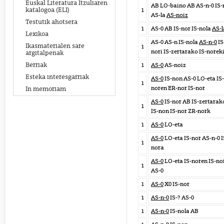
Euskal Literatura Itzuliaren
AB LO-baino AB AS-n-0 IS-
katalogoa (ELI)
1
AS-la
AS-noiz
Testutik ahotsera
1
AS-0 AB IS-nor IS-nola
AS-l
Lexikoa
AS-0 AS-n IS-nola
AS-n-0
IS
Ikasmaterialen sare
1
nori IS-zertarako IS-norek
argitalpenak
Berriak
1
AS-0
AS-noiz
Esteka interesgarriak
AS-0
IS-non AS-0 LO-eta IS-
1
noren ER-nor IS-nor
In memoriam
AS-0
IS-nor AB IS-zertarak
1
IS-non IS-nor ZR-nork
1
AS-0
LO-eta
AS-0
LO-eta IS-nor AS-n-0 I
1
nora
AS-0
LO-eta IS-noren IS-no
1
AS-0
1
AS-0
X0 IS-nor
1
AS-n-0
IS-? AS-0
1
AS-n-0
IS-nola AB