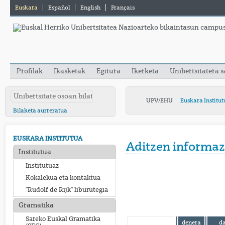
Euskara
Español
English
Français
Profilak
Ikasketak
Egitura
Ikerketa
Unibertsitatera 
UPV/EHU
Euskara Institut
Bilaketa aurreratua
EUSKARA INSTITUTUA
Aditzen informaz
Institutua
Institutuaz
Kokalekua eta kontaktua
"Rudolf de Rijk" liburutegia
Gramatika
Sareko Euskal Gramatika
denera
d