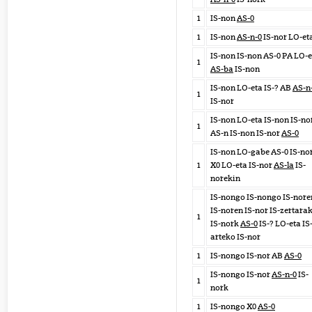
1
IS-non
AS-0
1
IS-non
AS-n-0
IS-nor LO-et
IS-non IS-non AS-0 PA LO-e
1
AS-ba
IS-non
IS-non LO-eta IS-? AB
AS-n
1
IS-nor
IS-non LO-eta IS-non IS-no
1
AS-n IS-non IS-nor
AS-0
IS-non LO-gabe AS-0 IS-no
1
X0 LO-eta IS-nor
AS-la
IS-
norekin
IS-nongo IS-nongo IS-nore
IS-noren IS-nor IS-zertara
1
IS-nork
AS-0
IS-? LO-eta IS
arteko IS-nor
1
IS-nongo IS-nor AB
AS-0
IS-nongo IS-nor
AS-n-0
IS-
1
nork
1
IS-nongo X0
AS-0