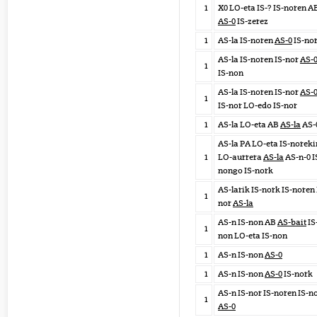
1
X0 LO-eta IS-? IS-noren A
AS-0
IS-zerez
1
AS-la IS-noren
AS-0
IS-no
AS-la IS-noren IS-nor
AS-
1
IS-non
AS-la IS-noren IS-nor
AS-
1
IS-nor LO-edo IS-nor
1
AS-la LO-eta AB
AS-la
AS-
AS-la PA LO-eta IS-noreki
1
LO-aurrera
AS-la
AS-n-0 I
nongo IS-nork
AS-larik IS-nork IS-noren 
1
nor
AS-la
AS-n IS-non AB
AS-bait
IS
1
non LO-eta IS-non
1
AS-n IS-non
AS-0
1
AS-n IS-non
AS-0
IS-nork
AS-n IS-nor IS-noren IS-n
1
AS-0