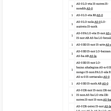
AS-0 LO-eta IS-noren IS-
1
nondik
AS-0
1
AS-0 LO-eta X0
AS-0
AS-0 LO-nola
AS-0
LO-
1
aurrera IS-nork
AS-0 PA LO-eta IS-nor
AS-
1
IS-nor AB AS-ba LO-bezal
1
AS-0 X0 IS-nor IS-arte
AS-
AS-0 X0 IS-nor LO-bainan
1
AS-ba AB
AS-la
AS-0 X0 IS-nor LO-
baino.ahalegina AS-n-0 IS
1
nongo IS-non PA LO-ala 
AS-n-0 IS-zertarako
AS-0
1
AS-0 X0 IS-nork AB
AS-0
AS-0 ZR-nor IS-noiz ZR-no
1
IS-non AS-ba LO-eta ZR-
noren IS-nor IS-non
AS-b
AS-0 ZR-zerez IS-nor
AS-l