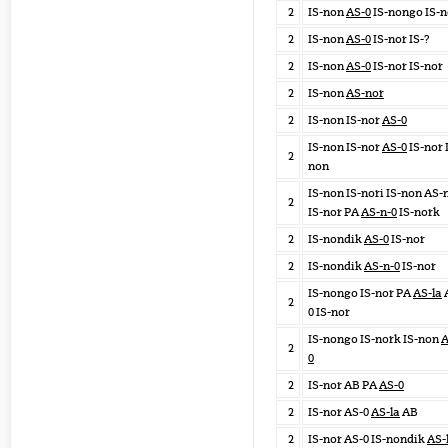
2
IS-non
AS-0
IS-nongo IS-n
2
IS-non
AS-0
IS-nor IS-?
2
IS-non
AS-0
IS-nor IS-nor
2
IS-non
AS-nor
2
IS-non IS-nor
AS-0
IS-non IS-nor
AS-0
IS-nor 
2
non
IS-non IS-nori IS-non AS-
2
IS-nor PA
AS-n-0
IS-nork
2
IS-nondik
AS-0
IS-nor
2
IS-nondik
AS-n-0
IS-nor
IS-nongo IS-nor PA
AS-la
2
0 IS-nor
IS-nongo IS-nork IS-non
A
2
0
2
IS-nor AB PA
AS-0
2
IS-nor AS-0
AS-la
AB
2
IS-nor AS-0 IS-nondik
AS-