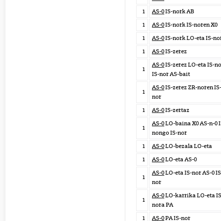
1
AS-0
IS-nork AB
1
AS-0
IS-nork IS-noren X0
1
AS-0
IS-nork LO-eta IS-no
1
AS-0
IS-zerez
AS-0
IS-zerez LO-eta IS-n
1
IS-nor AS-bait
AS-0
IS-zerez ZR-noren IS
1
nor
1
AS-0
IS-zertaz
AS-0
LO-baina X0 AS-n-0 I
1
nongo IS-nor
1
AS-0
LO-bezala LO-eta
1
AS-0
LO-eta AS-0
AS-0
LO-eta IS-nor AS-0 IS
1
nor
AS-0
LO-karrika LO-eta IS
1
nora PA
1
AS-0
PA IS-nor