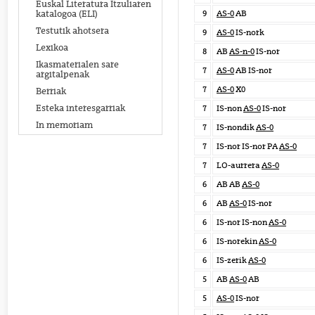
Euskal Literatura Itzuliaren
9
AS-0
AB
katalogoa (ELI)
Testutik ahotsera
9
AS-0
IS-nork
Lexikoa
8
AB
AS-n-0
IS-nor
Ikasmaterialen sare
7
AS-0
AB IS-nor
argitalpenak
7
AS-0
X0
Berriak
Esteka interesgarriak
7
IS-non
AS-0
IS-nor
In memoriam
7
IS-nondik
AS-0
7
IS-nor IS-nor PA
AS-0
7
LO-aurrera
AS-0
6
AB AB
AS-0
6
AB
AS-0
IS-nor
6
IS-nor IS-non
AS-0
6
IS-norekin
AS-0
6
IS-zerik
AS-0
5
AB
AS-0
AB
5
AS-0
IS-nor