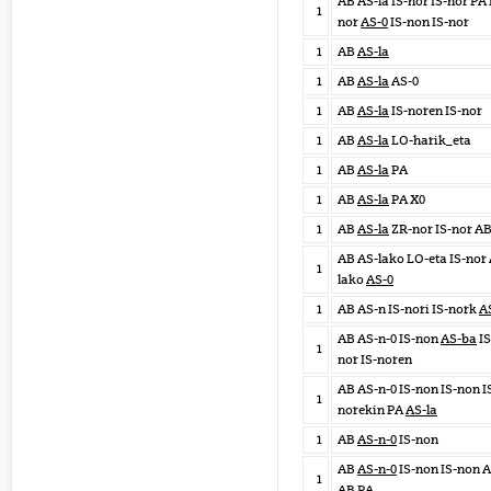
AB AS-la IS-nor IS-nor PA 
1
nor
AS-0
IS-non IS-nor
1
AB
AS-la
1
AB
AS-la
AS-0
1
AB
AS-la
IS-noren IS-nor
1
AB
AS-la
LO-harik_eta
1
AB
AS-la
PA
1
AB
AS-la
PA X0
1
AB
AS-la
ZR-nor IS-nor A
AB AS-lako LO-eta IS-nor
1
lako
AS-0
1
AB AS-n IS-nori IS-nork
A
AB AS-n-0 IS-non
AS-ba
IS
1
nor IS-noren
AB AS-n-0 IS-non IS-non I
1
norekin PA
AS-la
1
AB
AS-n-0
IS-non
AB
AS-n-0
IS-non IS-non 
1
AB PA