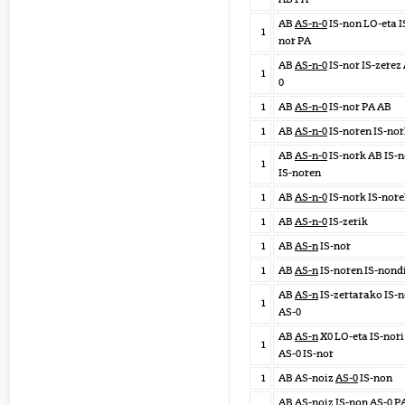
AB
AS-n-0
IS-non LO-eta I
1
nor PA
AB
AS-n-0
IS-nor IS-zerez
1
0
1
AB
AS-n-0
IS-nor PA AB
1
AB
AS-n-0
IS-noren IS-no
AB
AS-n-0
IS-nork AB IS-
1
IS-noren
1
AB
AS-n-0
IS-nork IS-nore
1
AB
AS-n-0
IS-zerik
1
AB
AS-n
IS-nor
1
AB
AS-n
IS-noren IS-nond
AB
AS-n
IS-zertarako IS-n
1
AS-0
AB
AS-n
X0 LO-eta IS-nori
1
AS-0 IS-nor
1
AB AS-noiz
AS-0
IS-non
AB AS-noiz IS-non
AS-0
P