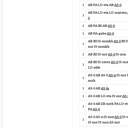
1
AB PA LO-eta AB
AS-0
AB PA LO-eta LO-aurrera
1
0
1
AB PA X0 AB
AS-0
1
AB PA-gabe
AS-0
AB X0 IS-nondik
AS-0
X0 I
1
nor IS-nondik
1
AB X0 IS-nor
AS-0
IS-non
AB X0 IS-zerez
AS-0
IS-no
1
LO-alde
AS-0 AB AS-0
AS-n
IS-nor 
1
nork
1
AS-0 AB
AS-la
1
AS-0 AB LO-eta IS-nor
AS-
AS-0 AB ZR-nork PA LO-e
1
PA
AS-0
AS-0 AS-n IS-non
AS-0
IS-
1
IS-nor IS-non AS-nor