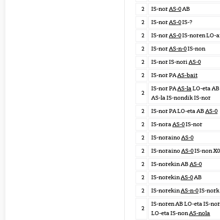
2
IS-nor
AS-0
AB
2
IS-nor
AS-0
IS-?
2
IS-nor
AS-0
IS-noren LO-a
2
IS-nor
AS-n-0
IS-non
2
IS-nor IS-nori
AS-0
2
IS-nor PA
AS-bait
IS-nor PA
AS-la
LO-eta AB
2
AS-la IS-nondik IS-nor
2
IS-nor PA LO-eta AB
AS-0
2
IS-nora
AS-0
IS-nor
2
IS-noraino
AS-0
2
IS-noraino
AS-0
IS-non X0
2
IS-norekin AB
AS-0
2
IS-norekin
AS-0
AB
2
IS-norekin
AS-n-0
IS-nork
IS-noren AB LO-eta IS-nor
2
LO-eta IS-non
AS-nola