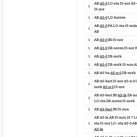
AB
AS-0
LO-eta IS-nor AS-
1
IS-nor
1
AB
AS-0
LO-horren
AB
AS-0
PA LO-eta IS-nola
1
AB
1
AB
AS-0
X0 IS-nor
1
AB
AS-0
ZR-noren IS-nor 
1
AB
AS-0
ZR-nork
1
AB
AS-0
ZR-nork IS-non A
1
AB AS-ba
AS-n-0
ZR-nork
AB AS-bait IS-nor AS-n-0 I
1
nork
AS-n-0
IS-nor
AB AS-bait X0
AS-la
ZR-no
1
LO-eta ZR-noren IS-nork
1
AB
AS-bait
X0 IS-non
AB AS-la AB IS-nori IS-? L
1
eta IS-nor LO-,eta AS-0 AB
AS-la