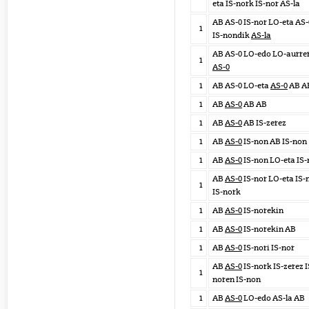
eta IS-nork IS-nor AS-la
AB AS-0 IS-nor LO-eta AS-
1
IS-nondik
AS-la
AB AS-0 LO-edo LO-aurre
1
AS-0
1
AB AS-0 LO-eta
AS-0
AB A
1
AB
AS-0
AB AB
1
AB
AS-0
AB IS-zerez
1
AB
AS-0
IS-non AB IS-non
1
AB
AS-0
IS-non LO-eta IS-
AB
AS-0
IS-nor LO-eta IS-
1
IS-nork
1
AB
AS-0
IS-norekin
1
AB
AS-0
IS-norekin AB
1
AB
AS-0
IS-nori IS-nor
AB
AS-0
IS-nork IS-zerez I
1
noren IS-non
1
AB
AS-0
LO-edo AS-la AB