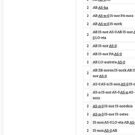
2
AB
AS-ba
2
AB
AS-n-0
IS-nor PA-noiz
2
AB
AS-n-0
IS-nork
AB IS-nor AS-0 AB IS-nor
2
0
LO-eta
2
AB IS-nor
AS-0
2
AB IS-nor PA
AS-0
2
AB LO-aurrera
AS-0
AB ZR-noren IS-nork AB I
2
nor
AS-0
2
AS-0 AS-n IS-non
AS-0
IS-
AS-n IS-nor AS-0
AS-n
AS-
2
noiz
2
AS-n-0
IS-nor IS-norekin
2
AS-n-0
IS-nor IS-zerez
2
IS-non AS-0 LO-eta AB
AS
2
IS-non
AS-0
AB