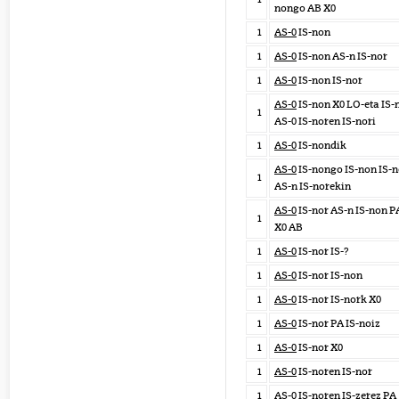
nongo AB X0
1
AS-0
IS-non
1
AS-0
IS-non AS-n IS-nor
1
AS-0
IS-non IS-nor
AS-0
IS-non X0 LO-eta IS-
1
AS-0 IS-noren IS-nori
1
AS-0
IS-nondik
AS-0
IS-nongo IS-non IS-n
1
AS-n IS-norekin
AS-0
IS-nor AS-n IS-non P
1
X0 AB
1
AS-0
IS-nor IS-?
1
AS-0
IS-nor IS-non
1
AS-0
IS-nor IS-nork X0
1
AS-0
IS-nor PA IS-noiz
1
AS-0
IS-nor X0
1
AS-0
IS-noren IS-nor
1
AS-0
IS-noren IS-zerez PA