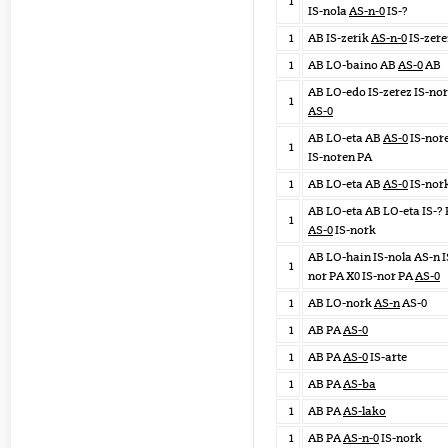
1
IS-nola
AS-n-0
IS-?
1
AB IS-zerik
AS-n-0
IS-zere
1
AB LO-baino AB
AS-0
AB
AB LO-edo IS-zerez IS-nor
1
AS-0
AB LO-eta AB
AS-0
IS-nor
1
IS-noren PA
1
AB LO-eta AB
AS-0
IS-nor
AB LO-eta AB LO-eta IS-?
1
AS-0
IS-nork
AB LO-hain IS-nola AS-n I
1
nor PA X0 IS-nor PA
AS-0
1
AB LO-nork
AS-n
AS-0
1
AB PA
AS-0
1
AB PA
AS-0
IS-arte
1
AB PA
AS-ba
1
AB PA
AS-lako
1
AB PA
AS-n-0
IS-nork