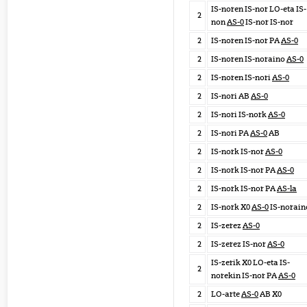
IS-noren IS-nor LO-eta IS-
2
non
AS-0
IS-nor IS-nor
2
IS-noren IS-nor PA
AS-0
2
IS-noren IS-noraino
AS-0
2
IS-noren IS-nori
AS-0
2
IS-nori AB
AS-0
2
IS-nori IS-nork
AS-0
2
IS-nori PA
AS-0
AB
2
IS-nork IS-nor
AS-0
2
IS-nork IS-nor PA
AS-0
2
IS-nork IS-nor PA
AS-la
2
IS-nork X0
AS-0
IS-norain
2
IS-zerez
AS-0
2
IS-zerez IS-nor
AS-0
IS-zerik X0 LO-eta IS-
2
norekin IS-nor PA
AS-0
2
LO-arte
AS-0
AB X0