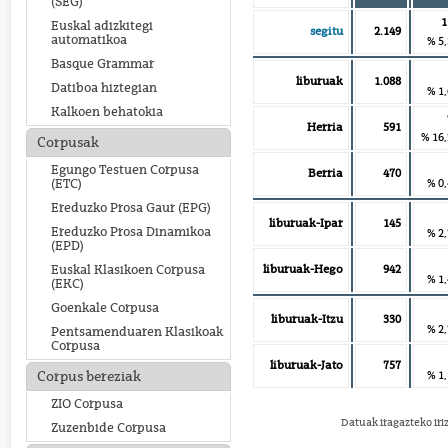
(SEG)
1
Euskal adizkitegi
segitu
2.149
automatikoa
% 5
Basque Grammar
liburuak
1.088
Datiboa hiztegian
% 1
Kalkoen behatokia
Herria
591
% 16
Corpusak
Egungo Testuen Corpusa
Berria
470
% 0
(ETC)
Ereduzko Prosa Gaur (EPG)
liburuak-Ipar
145
Ereduzko Prosa Dinamikoa
% 2
(EPD)
liburuak-Hego
942
Euskal Klasikoen Corpusa
% 1
(EKC)
Goenkale Corpusa
liburuak-Itzu
330
% 2
Pentsamenduaren Klasikoak
Corpusa
liburuak-Jato
757
% 1
Corpus bereziak
ZIO Corpusa
Datuak iragazteko iri
Zuzenbide Corpusa