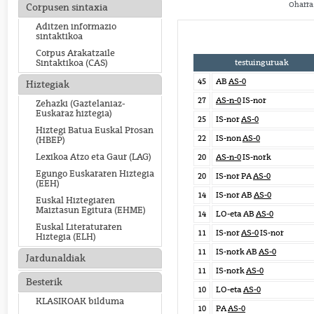
Oharra:
Corpusen sintaxia
Aditzen informazio
sintaktikoa
Corpus Arakatzaile
testuinguruak
Sintaktikoa (CAS)
45
AB
AS-0
Hiztegiak
27
AS-n-0
IS-nor
Zehazki (Gaztelaniaz-
Euskaraz hiztegia)
25
IS-nor
AS-0
Hiztegi Batua Euskal Prosan
22
IS-non
AS-0
(HBEP)
Lexikoa Atzo eta Gaur (LAG)
20
AS-n-0
IS-nork
Egungo Euskararen Hiztegia
20
IS-nor PA
AS-0
(EEH)
14
IS-nor AB
AS-0
Euskal Hiztegiaren
Maiztasun Egitura (EHME)
14
LO-eta AB
AS-0
Euskal Literaturaren
11
IS-nor
AS-0
IS-nor
Hiztegia (ELH)
11
IS-nork AB
AS-0
Jardunaldiak
11
IS-nork
AS-0
Besterik
10
LO-eta
AS-0
KLASIKOAK bilduma
10
PA
AS-0