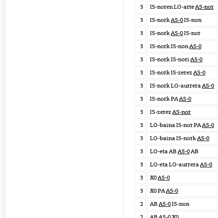
3
IS-noren LO-arte
AS-nor
3
IS-nork
AS-0
IS-non
3
IS-nork
AS-0
IS-nor
3
IS-nork IS-non
AS-0
3
IS-nork IS-nori
AS-0
3
IS-nork IS-zerez
AS-0
3
IS-nork LO-aurrera
AS-0
3
IS-nork PA
AS-0
3
IS-zerez
AS-nor
3
LO-baina IS-nor PA
AS-0
3
LO-baina IS-nork
AS-0
3
LO-eta AB
AS-0
AB
3
LO-eta LO-aurrera
AS-0
3
X0
AS-0
3
X0 PA
AS-0
2
AB
AS-0
IS-non
2
AB
AS-0
X0