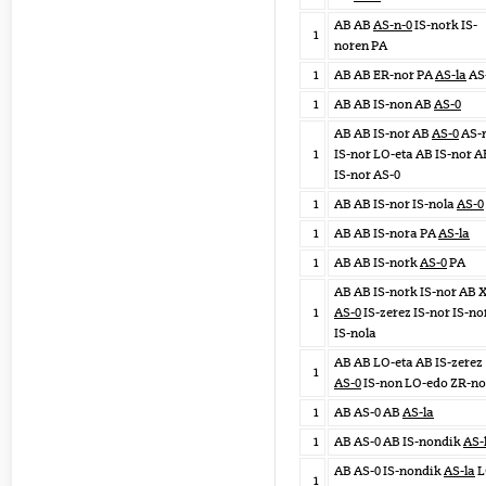
AB AB
AS-n-0
IS-nork IS-
1
noren PA
1
AB AB ER-nor PA
AS-la
AS
1
AB AB IS-non AB
AS-0
AB AB IS-nor AB
AS-0
AS-
1
IS-nor LO-eta AB IS-nor A
IS-nor AS-0
1
AB AB IS-nor IS-nola
AS-0
1
AB AB IS-nora PA
AS-la
1
AB AB IS-nork
AS-0
PA
AB AB IS-nork IS-nor AB 
1
AS-0
IS-zerez IS-nor IS-no
IS-nola
AB AB LO-eta AB IS-zerez
1
AS-0
IS-non LO-edo ZR-n
1
AB AS-0 AB
AS-la
1
AB AS-0 AB IS-nondik
AS-
AB AS-0 IS-nondik
AS-la
L
1