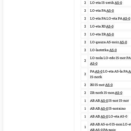
2
LO-eta IS-zerik
AS-0
2
LO-eta PA
AS-0
2
LO-eta PA LO-eta PA
AS-0
2
LO-eta X0
AS-0
2
LO-eta ZR
AS-0
2
LO-gauza AS-noiz
AS-0
2
LO-lasterka
AS-0
LO-nola LO-edo IS-nor PA
2
AS-0
PA
AS-0
LO-eta AS-la PA
A
2
IS-nork
2
X0 IS-nor
AS-0
2
ZR-nork IS-non
AS-0
1
AB AB
AS-0
IS-nor IS-nor
1
AB AB
AS-0
IS-noraino
1
AB AB
AS-0
LO-eta AS-0
AB AB AS-n-0 IS-non LO-e
1
AB
AS-0
PA-noiz