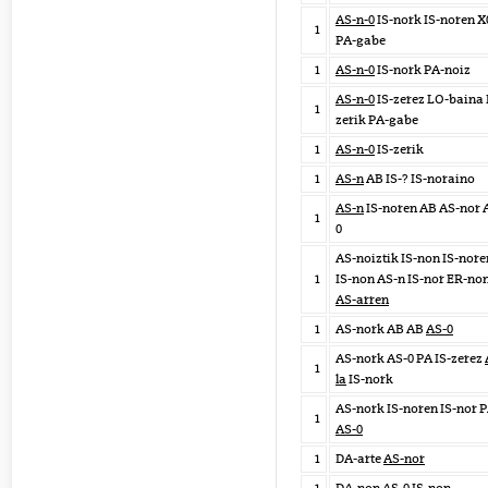
AS-n-0
IS-nork IS-noren X
1
PA-gabe
1
AS-n-0
IS-nork PA-noiz
AS-n-0
IS-zerez LO-baina 
1
zerik PA-gabe
1
AS-n-0
IS-zerik
1
AS-n
AB IS-? IS-noraino
AS-n
IS-noren AB AS-nor 
1
0
AS-noiztik IS-non IS-nore
1
IS-non AS-n IS-nor ER-no
AS-arren
1
AS-nork AB AB
AS-0
AS-nork AS-0 PA IS-zerez
1
la
IS-nork
AS-nork IS-noren IS-nor 
1
AS-0
1
DA-arte
AS-nor