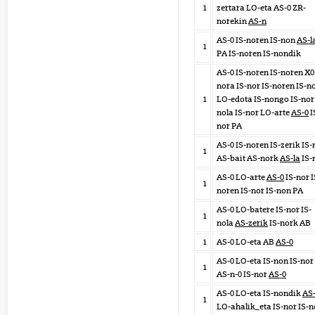
1
zertara LO-eta AS-0 ZR-
norekin
AS-n
AS-0 IS-noren IS-non
AS-l
1
PA IS-noren IS-nondik
AS-0 IS-noren IS-noren X0 
nora IS-nor IS-noren IS-n
1
LO-edota IS-nongo IS-nor 
nola IS-nor LO-arte
AS-0
I
nor PA
AS-0 IS-noren IS-zerik IS-
1
AS-bait AS-nork
AS-la
IS-
AS-0 LO-arte
AS-0
IS-nor I
1
noren IS-nor IS-non PA
AS-0 LO-batere IS-nor IS-
1
nola
AS-zerik
IS-nork AB
1
AS-0 LO-eta AB
AS-0
AS-0 LO-eta IS-non IS-nor
1
AS-n-0 IS-nor
AS-0
AS-0 LO-eta IS-nondik
AS
1
LO-ahalik_eta IS-nor IS-n