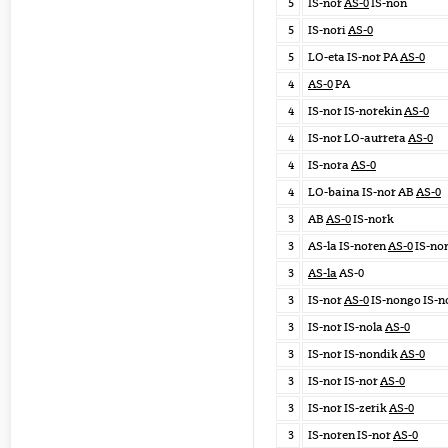
5
IS-nor
AS-0
IS-non
5
IS-nori
AS-0
5
LO-eta IS-nor PA
AS-0
4
AS-0
PA
4
IS-nor IS-norekin
AS-0
4
IS-nor LO-aurrera
AS-0
4
IS-nora
AS-0
4
LO-baina IS-nor AB
AS-0
3
AB
AS-0
IS-nork
3
AS-la IS-noren
AS-0
IS-no
3
AS-la
AS-0
3
IS-nor
AS-0
IS-nongo IS-n
3
IS-nor IS-nola
AS-0
3
IS-nor IS-nondik
AS-0
3
IS-nor IS-nor
AS-0
3
IS-nor IS-zerik
AS-0
3
IS-noren IS-nor
AS-0