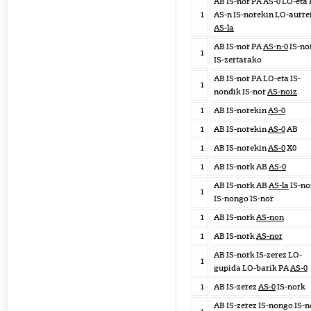
AB IS-nor PA AS-0 LO-eta
1
AS-n IS-norekin LO-aurre
AS-la
AB IS-nor PA
AS-n-0
IS-no
1
IS-zertarako
AB IS-nor PA LO-eta IS-
1
nondik IS-nor
AS-noiz
1
AB IS-norekin
AS-0
1
AB IS-norekin
AS-0
AB
1
AB IS-norekin
AS-0
X0
1
AB IS-nork AB
AS-0
AB IS-nork AB
AS-la
IS-no
1
IS-nongo IS-nor
1
AB IS-nork
AS-non
1
AB IS-nork
AS-nor
AB IS-nork IS-zerez LO-
1
gupida LO-barik PA
AS-0
1
AB IS-zerez
AS-0
IS-nork
AB IS-zerez IS-nongo IS-n