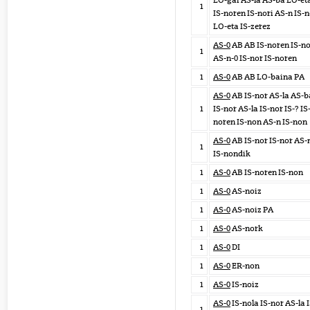
LO-gai AS-la AS-ba LO-et
1
IS-noren IS-nori AS-n IS-
LO-eta IS-zerez
AS-0
AB AB IS-noren IS-n
1
AS-n-0 IS-nor IS-noren
1
AS-0
AB AB LO-baina PA
AS-0
AB IS-nor AS-la AS-b
1
IS-nor AS-la IS-nor IS-? IS
noren IS-non AS-n IS-non
AS-0
AB IS-nor IS-nor AS-
1
IS-nondik
1
AS-0
AB IS-noren IS-non
1
AS-0
AS-noiz
1
AS-0
AS-noiz PA
1
AS-0
AS-nork
1
AS-0
DI
1
AS-0
ER-non
1
AS-0
IS-noiz
AS-0
IS-nola IS-nor AS-la I
1