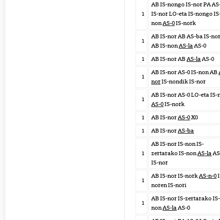
AB IS-nongo IS-nor PA AS
1
IS-nor LO-eta IS-nongo IS
non
AS-0
IS-nork
AB IS-nor AB AS-ba IS-no
1
AB IS-non
AS-la
AS-0
1
AB IS-nor AB
AS-la
AS-0
AB IS-nor AS-0 IS-non AB
1
nor
IS-nondik IS-nor
AB IS-nor AS-0 LO-eta IS-
1
AS-0
IS-nork
1
AB IS-nor
AS-0
X0
1
AB IS-nor
AS-ba
AB IS-nor IS-non IS-
1
zertarako IS-non
AS-la
AS
IS-nor
AB IS-nor IS-nork
AS-n-0
I
1
noren IS-nori
AB IS-nor IS-zertarako IS-
1
non
AS-la
AS-0