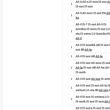
AS-0 AS-n IS-non IS-nor
A
1
IS-nor IS-nor
AS-0 AS-noiz IS-nor PA
AS
1
ba
AS-0 IS-? IS-nor AS-0 IS-
norekin IS-nora IS-nor LO
1
eta IS-zerez LO-karrika P
AS-0
AS-0 IS-nondik AB IS-nor 
1
nor X0
AS-la
1
AS-0 IS-nor AB
AS-la
AS-0 IS-nor AS-noiz IS-no
1
AS-la
IS-nor AB AS-ba AS-
IS-nork
1
AS-0 IS-nor
AS-nor
IS-arte
AS-0 IS-nor IS-nor AS-la IS
1
zertzat LO-eta X0
AS-nor
AS-0 IS-nor IS-zertara LO
1
IS-nork IS-nor IS-non
AS-
AS-0 IS-nora IS-nor IS-nor