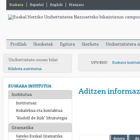
Euskara
Español
English
Français
Profilak
Ikasketak
Egitura
Ikerketa
Unibertsitatera 
UPV/EHU
Euskara Institut
Bilaketa aurreratua
EUSKARA INSTITUTUA
Aditzen informaz
Institutua
Institutuaz
Kokalekua eta kontaktua
"Rudolf de Rijk" liburutegia
Gramatika
Sareko Euskal Gramatika
denera
da