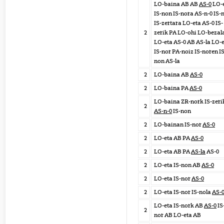
LO-baina AB AB
AS-0
LO-
IS-non IS-nora AS-n-0 IS-
IS-zertara LO-eta AS-0 IS-
2
zerik PA LO-ohi LO-bezal
LO-eta AS-0 AB AS-la LO-
IS-nor PA-noiz IS-noren IS
non AS-la
2
LO-baina AB
AS-0
2
LO-baina PA
AS-0
LO-baina ZR-nork IS-zeri
2
AS-n-0
IS-non
2
LO-bainan IS-nor
AS-0
2
LO-eta AB PA
AS-0
2
LO-eta AB PA
AS-la
AS-0
2
LO-eta IS-non AB
AS-0
2
LO-eta IS-nor
AS-0
2
LO-eta IS-nor IS-nola
AS-
LO-eta IS-nork AB
AS-0
IS
2
nor AB LO-eta AB