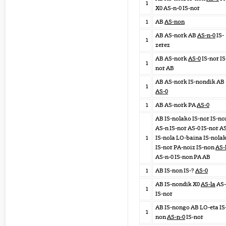
1
X0 AS-n-0 IS-nor
1
AB
AS-non
AB AS-nork AB
AS-n-0
IS-
1
zerez
AB AS-nork
AS-0
IS-nor IS
1
nor AB
AB AS-nork IS-nondik AB
1
AS-0
1
AB AS-nork PA
AS-0
AB IS-nolako IS-nor IS-no
AS-n IS-nor AS-0 IS-nor A
1
IS-nola LO-baina IS-nola
IS-nor PA-noiz IS-non
AS-
AS-n-0 IS-non PA AB
1
AB IS-non IS-?
AS-0
AB IS-nondik X0
AS-la
AS-
1
IS-nor
AB IS-nongo AB LO-eta IS
1
non
AS-n-0
IS-nor