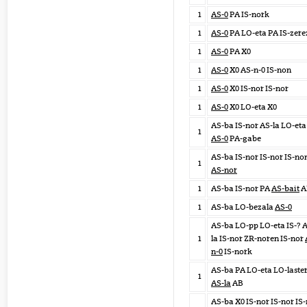
1
AS-0
PA IS-nork
1
AS-0
PA LO-eta PA IS-zere
1
AS-0
PA X0
1
AS-0
X0 AS-n-0 IS-non
1
AS-0
X0 IS-nor IS-nor
1
AS-0
X0 LO-eta X0
AS-ba IS-nor AS-la LO-et
1
AS-0
PA-gabe
AS-ba IS-nor IS-nor IS-no
1
AS-nor
1
AS-ba IS-nor PA
AS-bait
A
1
AS-ba LO-bezala
AS-0
AS-ba LO-pp LO-eta IS-? 
1
la IS-nor ZR-noren IS-nor
n-0
IS-nork
AS-ba PA LO-eta LO-laste
1
AS-la
AB
AS-ba X0 IS-nor IS-nor IS