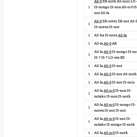
AS-0
ZR-nork AS-noiz LO-
1
IS-nongo IS-non AS-n-0 IS
nor AS-la
AS-0
ZR-zerez ZR-nor AS-
1
IS-noren IS-nor
1
AS-ba IS-nora
AS-la
1
AS-la
AS-0
AB
AS-la
AS-0
IS-nongo IS-no
1
IS-? IS-? LO-eta X0
1
AS-la
AS-0
IS-nor
1
AS-la
AS-0
IS-nor AS-nork
1
AS-la
AS-0
IS-nor IS-noiz
AS-la
AS-n-0
IS-non IS-
1
nolako IS-non IS-nork
AS-la
AS-n-0
IS-nongo IS-
1
noren IS-nor IS-nor
AS-la
AS-n-0
IS-nor IS-
1
nolako IS-nongo IS-nork
1
AS-la
AS-n-0
IS-nork