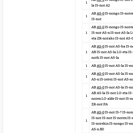
1
la IS-nor A2
AB
AS-0
IS-nongo IS-nore
1
IS-nor
AB
AS-0
IS-nongo IS-nore
1
IS-nor AS-n IS-nor AS-la 
eta ZR-norako IS-nor AS-
AB
AS-0
IS-nor AS-ba IS-n
1
AB IS-nor AS-la LO-eta IS-
nork IS-nor AS-la
1
AB
AS-0
IS-nor AS-la IS-n
AB
AS-0
IS-nor AS-la IS-n
1
AS-n IS-zerez IS-nor AS-n
AB
AS-0
IS-nor AS-la IS-n
AB AS-la IS-nor LO-eta IS-
1
noren LO-alde IS-nor IS-n
ZR-nor PA
AB
AS-0
IS-nor IS-? IS-no
IS-nor IS-nor IS-noren IS
1
IS-norekin IS-nongo IS-n
AS-n X0