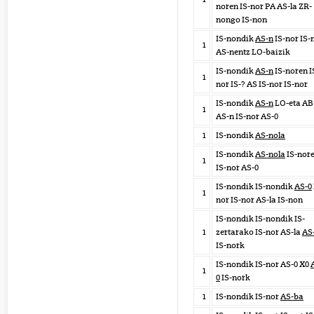
noren IS-nor PA AS-la ZR-
nongo IS-non
IS-nondik
AS-n
IS-nor IS-
1
AS-nentz LO-baizik
IS-nondik
AS-n
IS-noren I
1
nor IS-? AS IS-nor IS-nor
IS-nondik
AS-n
LO-eta AB
1
AS-n IS-nor AS-0
1
IS-nondik
AS-nola
IS-nondik
AS-nola
IS-nor
1
IS-nor AS-0
IS-nondik IS-nondik
AS-0
1
nor IS-nor AS-la IS-non
IS-nondik IS-nondik IS-
1
zertarako IS-nor AS-la
AS
IS-nork
IS-nondik IS-nor AS-0 X0
1
0
IS-nork
1
IS-nondik IS-nor
AS-ba