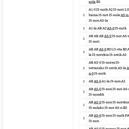
nola
X0
A1-0 IS-nork A2 IS-nori LO
1
baina IS-nor IS-nola
AS-n
IS-non AS-la
1
A1-la AB A2
AS-0
IS-nork
AB AB AB
AS-0
IS-nor AS-
1
IS-nori
AB AB
AS-0
X0 LO-eta X0 
1
la IS-norekin IS-zerik A2
AB AS-0 IS-noren IS-
1
zertarako IS-zerik AS-la
A
n-0
IS-nork
1
AB
AS-0
A1-la IS-non A2
AB
AS-0
IS-non IS-nor AS-
1
IS-nondik
AB
AS-0
IS-non IS-noreki
1
IS-nolako IS-nor AS-n X0
AB
AS-0
IS-non IS-nork P
1
IS-non
AB
AS-0
IS-nongo IS-nor A