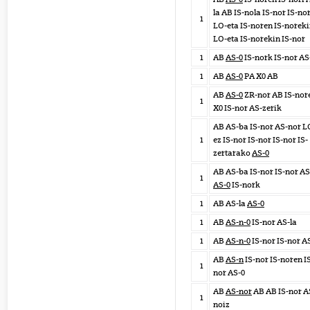
la AB IS-nola IS-nor IS-no
1
LO-eta IS-noren IS-norek
LO-eta IS-norekin IS-nor
1
AB
AS-0
IS-nork IS-nor AS
1
AB
AS-0
PA X0 AB
AB
AS-0
ZR-nor AB IS-nor
1
X0 IS-nor AS-zerik
AB AS-ba IS-nor AS-nor L
1
ez IS-nor IS-nor IS-nor IS-
zertarako
AS-0
AB AS-ba IS-nor IS-nor AS
1
AS-0
IS-nork
1
AB AS-la
AS-0
1
AB
AS-n-0
IS-nor AS-la
1
AB
AS-n-0
IS-nor IS-nor A
AB
AS-n
IS-nor IS-noren I
1
nor AS-0
AB
AS-nor
AB AB IS-nor A
1
noiz