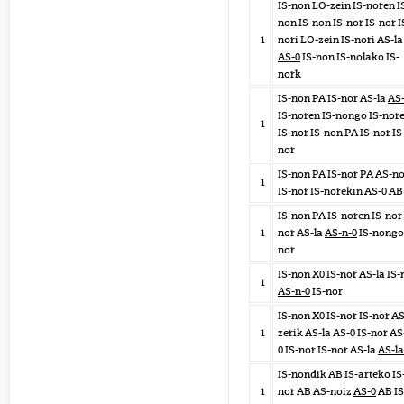
IS-non LO-zein IS-noren I
non IS-non IS-nor IS-nor I
1
nori LO-zein IS-nori AS-la
AS-0
IS-non IS-nolako IS-
nork
IS-non PA IS-nor AS-la
AS
IS-noren IS-nongo IS-nor
1
IS-nor IS-non PA IS-nor IS
nor
IS-non PA IS-nor PA
AS-no
1
IS-nor IS-norekin AS-0 AB
IS-non PA IS-noren IS-nor 
1
nor AS-la
AS-n-0
IS-nongo 
nor
IS-non X0 IS-nor AS-la IS-
1
AS-n-0
IS-nor
IS-non X0 IS-nor IS-nor AS
1
zerik AS-la AS-0 IS-nor AS
0 IS-nor IS-nor AS-la
AS-l
IS-nondik AB IS-arteko IS
1
nor AB AS-noiz
AS-0
AB IS