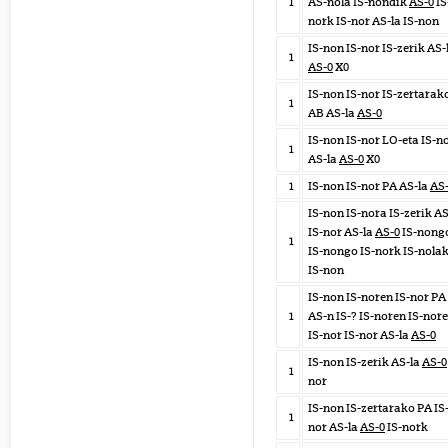
1
AS-nola IS-nondik
AS-0
IS
nork IS-nor AS-la IS-non
IS-non IS-nor IS-zerik AS-
1
AS-0
X0
IS-non IS-nor IS-zertarak
1
AB AS-la
AS-0
IS-non IS-nor LO-eta IS-n
1
AS-la
AS-0
X0
1
IS-non IS-nor PA AS-la
AS
IS-non IS-nora IS-zerik A
IS-nor AS-la
AS-0
IS-nong
1
IS-nongo IS-nork IS-nola
IS-non
IS-non IS-noren IS-nor PA
1
AS-n IS-? IS-noren IS-nor
IS-nor IS-nor AS-la
AS-0
IS-non IS-zerik AS-la
AS-0
1
nor
IS-non IS-zertarako PA IS
1
nor AS-la
AS-0
IS-nork