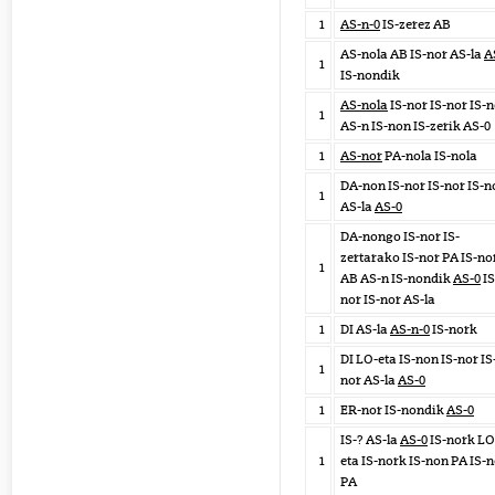
1
AS-n-0
IS-zerez AB
AS-nola AB IS-nor AS-la
A
1
IS-nondik
AS-nola
IS-nor IS-nor IS-
1
AS-n IS-non IS-zerik AS-0
1
AS-nor
PA-nola IS-nola
DA-non IS-nor IS-nor IS-n
1
AS-la
AS-0
DA-nongo IS-nor IS-
zertarako IS-nor PA IS-no
1
AB AS-n IS-nondik
AS-0
IS
nor IS-nor AS-la
1
DI AS-la
AS-n-0
IS-nork
DI LO-eta IS-non IS-nor IS
1
nor AS-la
AS-0
1
ER-nor IS-nondik
AS-0
IS-? AS-la
AS-0
IS-nork LO
1
eta IS-nork IS-non PA IS-
PA