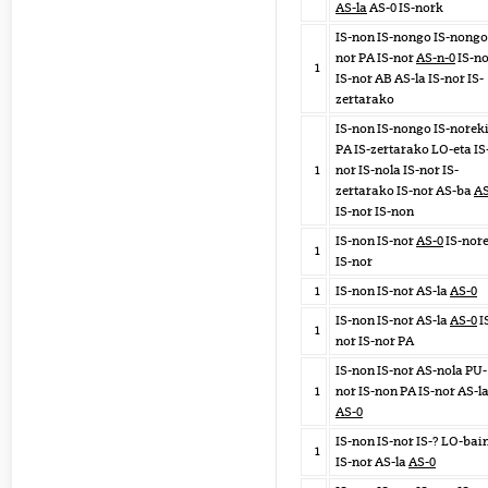
AS-la
AS-0 IS-nork
IS-non IS-nongo IS-nongo
nor PA IS-nor
AS-n-0
IS-n
1
IS-nor AB AS-la IS-nor IS-
zertarako
IS-non IS-nongo IS-norek
PA IS-zertarako LO-eta IS
1
nor IS-nola IS-nor IS-
zertarako IS-nor AS-ba
AS
IS-nor IS-non
IS-non IS-nor
AS-0
IS-nor
1
IS-nor
1
IS-non IS-nor AS-la
AS-0
IS-non IS-nor AS-la
AS-0
I
1
nor IS-nor PA
IS-non IS-nor AS-nola PU- 
1
nor IS-non PA IS-nor AS-l
AS-0
IS-non IS-nor IS-? LO-bai
1
IS-nor AS-la
AS-0