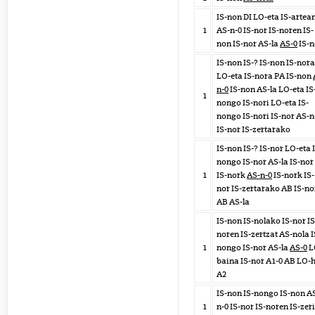
IS-non DI LO-eta IS-artea
1
AS-n-0 IS-nor IS-noren IS-
non IS-nor AS-la
AS-0
IS-n
IS-non IS-? IS-non IS-nora
LO-eta IS-nora PA IS-non
n-0
IS-non AS-la LO-eta IS
1
nongo IS-nori LO-eta IS-
nongo IS-nori IS-nor AS-n
IS-nor IS-zertarako
IS-non IS-? IS-nor LO-eta 
nongo IS-nor AS-la IS-nor
1
IS-nork
AS-n-0
IS-nork IS-
nor IS-zertarako AB IS-no
AB AS-la
IS-non IS-nolako IS-nor IS
noren IS-zertzat AS-nola I
1
nongo IS-nor AS-la
AS-0
L
baina IS-nor A1-0 AB LO-h
A2
IS-non IS-nongo IS-non A
1
n-0 IS-nor IS-noren IS-zer