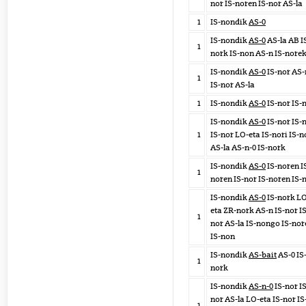
nor IS-noren IS-nor AS-la
1
IS-nondik
AS-0
IS-nondik
AS-0
AS-la AB I
1
nork IS-non AS-n IS-nore
IS-nondik
AS-0
IS-nor AS-
1
IS-nor AS-la
1
IS-nondik
AS-0
IS-nor IS-
IS-nondik
AS-0
IS-nor IS-
1
IS-nor LO-eta IS-nori IS-n
AS-la AS-n-0 IS-nork
IS-nondik
AS-0
IS-noren I
1
noren IS-nor IS-noren IS-
IS-nondik
AS-0
IS-nork L
eta ZR-nork AS-n IS-nor IS
1
nor AS-la IS-nongo IS-nor
IS-non
IS-nondik
AS-bait
AS-0 IS
1
nork
IS-nondik
AS-n-0
IS-nor IS
nor AS-la LO-eta IS-nor IS
1