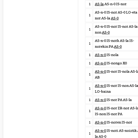
1
AS-la
AS-n-0 IS-nor
AS-n-0 IS-nor AS-0 LO-eta 
1
nor AS-la
AS-0
AS-n-0 IS-nor IS-nor AS-la
1
non
AS-0
AS-n-0 IS-nork AS-la IS-
1
norekin PA
AS-0
1
AS-n-0
IS-nola
1
AS-n-0
IS-nongo X0
AS-n-0
IS-nor IS-nola AS-l
1
AB
AS-n-0
IS-nor IS-non AS-l
1
LO-baina
1
AS-n-0
IS-nor PA AS-la
AS-n-0
IS-nor ZR-nor AS-l
1
IS-non IS-nor PA
1
AS-n-0
IS-noren IS-nor
AS-n-0
IS-nori AS-noiztik
1
la AS-0