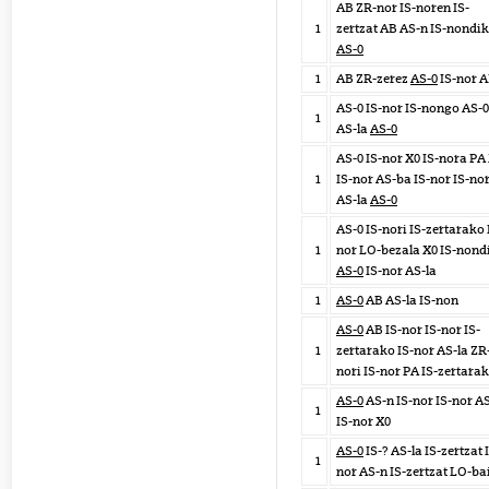
AB ZR-nor IS-noren IS-
1
zertzat AB AS-n IS-nondik
AS-0
1
AB ZR-zerez
AS-0
IS-nor 
AS-0 IS-nor IS-nongo AS-0
1
AS-la
AS-0
AS-0 IS-nor X0 IS-nora PA
1
IS-nor AS-ba IS-nor IS-no
AS-la
AS-0
AS-0 IS-nori IS-zertarako 
1
nor LO-bezala X0 IS-nond
AS-0
IS-nor AS-la
1
AS-0
AB AS-la IS-non
AS-0
AB IS-nor IS-nor IS-
1
zertarako IS-nor AS-la ZR
nori IS-nor PA IS-zertara
AS-0
AS-n IS-nor IS-nor A
1
IS-nor X0
AS-0
IS-? AS-la IS-zertzat 
1
nor AS-n IS-zertzat LO-ba