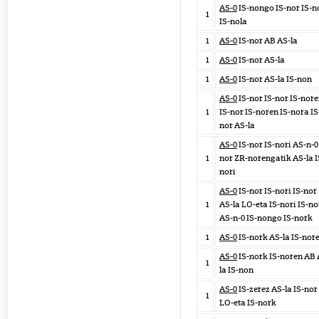
AS-0
IS-nongo IS-nor IS-n
1
IS-nola
1
AS-0
IS-nor AB AS-la
1
AS-0
IS-nor AS-la
1
AS-0
IS-nor AS-la IS-non
AS-0
IS-nor IS-nor IS-nor
1
IS-nor IS-noren IS-nora IS
nor AS-la
AS-0
IS-nor IS-nori AS-n-0
1
nor ZR-norengatik AS-la I
nori
AS-0
IS-nor IS-nori IS-nor
1
AS-la LO-eta IS-nori IS-no
AS-n-0 IS-nongo IS-nork
1
AS-0
IS-nork AS-la IS-nor
AS-0
IS-nork IS-noren AB 
1
la IS-non
AS-0
IS-zerez AS-la IS-nor
1
LO-eta IS-nork