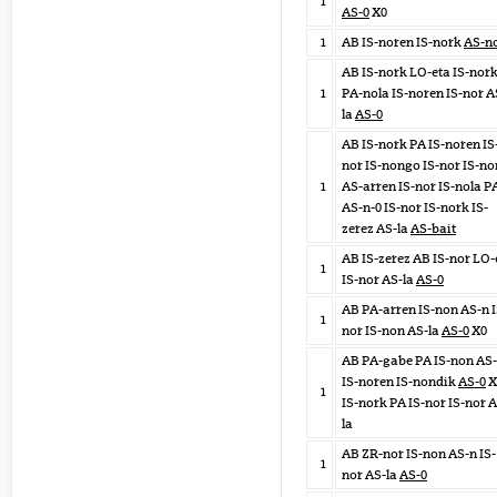
1
AS-0
X0
1
AB IS-noren IS-nork
AS-n
AB IS-nork LO-eta IS-nor
1
PA-nola IS-noren IS-nor A
la
AS-0
AB IS-nork PA IS-noren IS
nor IS-nongo IS-nor IS-no
1
AS-arren IS-nor IS-nola P
AS-n-0 IS-nor IS-nork IS-
zerez AS-la
AS-bait
AB IS-zerez AB IS-nor LO-
1
IS-nor AS-la
AS-0
AB PA-arren IS-non AS-n I
1
nor IS-non AS-la
AS-0
X0
AB PA-gabe PA IS-non AS-
IS-noren IS-nondik
AS-0
X
1
IS-nork PA IS-nor IS-nor 
la
AB ZR-nor IS-non AS-n IS-
1
nor AS-la
AS-0