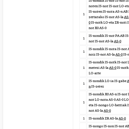
IS-nondik IS-nor IS-nor IS
noren IS-nor IS-nor LO-et
IS-noren IS-nora AS-n AB 
1
zertarako IS-nor AS-la
AS
0
IS-nork LO-eta ZR-nori I
nor X0 AS-0
IS-nondik IS-nor PA AB IS
1
nor IS-nor AS-la
AS-0
IS-nondik IS-nora IS-nor 
1
noiz IS-nor AS-la
AS-0
IS-
IS-nondik IS-nork IS-nor 
1
merezi AS-la
AS-0
IS-nork
LO-arte
IS-nondik LO-ia IS-gabe
A
1
n
IS-zerez
IS-nondik X0 AS-n IS-nor 
nor LO-nora AS-0 AS-0 LO
1
eta IS-nongo LO-herriak I
nor AS-la
AS-0
1
IS-nondik ZR AS-la
AS-0
IS-nongo IS-non IS-nor A