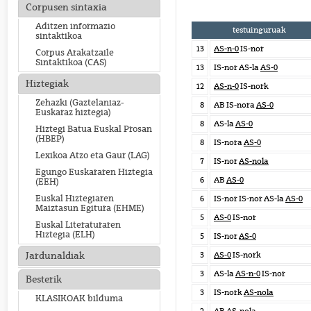
Corpusen sintaxia
Aditzen informazio
testuinguruak
sintaktikoa
13
AS-n-0
IS-nor
Corpus Arakatzaile
Sintaktikoa (CAS)
13
IS-nor AS-la
AS-0
Hiztegiak
12
AS-n-0
IS-nork
Zehazki (Gaztelaniaz-
8
AB IS-nora
AS-0
Euskaraz hiztegia)
8
AS-la
AS-0
Hiztegi Batua Euskal Prosan
(HBEP)
8
IS-nora
AS-0
Lexikoa Atzo eta Gaur (LAG)
7
IS-nor
AS-nola
Egungo Euskararen Hiztegia
6
AB
AS-0
(EEH)
Euskal Hiztegiaren
6
IS-nor IS-nor AS-la
AS-0
Maiztasun Egitura (EHME)
5
AS-0
IS-nor
Euskal Literaturaren
Hiztegia (ELH)
5
IS-nor
AS-0
3
AS-0
IS-nork
Jardunaldiak
3
AS-la
AS-n-0
IS-nor
Besterik
3
IS-nork
AS-nola
KLASIKOAK bilduma