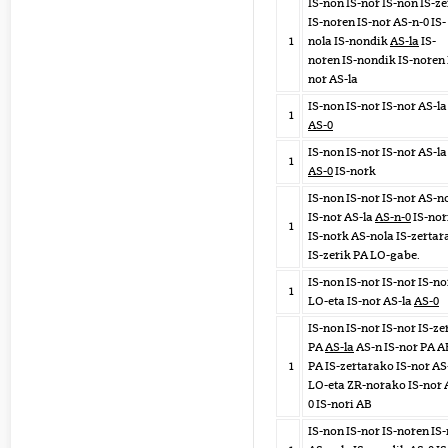
IS-non IS-nor IS-non IS-ze
IS-noren IS-nor AS-n-0 IS-
1
nola IS-nondik
AS-la
IS-
noren IS-nondik IS-noren 
nor AS-la
IS-non IS-nor IS-nor AS-la
1
AS-0
IS-non IS-nor IS-nor AS-la
1
AS-0
IS-nork
IS-non IS-nor IS-nor AS-n
IS-nor AS-la
AS-n-0
IS-nor
1
IS-nork AS-nola IS-zerta
IS-zerik PA LO-gabe.
IS-non IS-nor IS-nor IS-no
1
LO-eta IS-nor AS-la
AS-0
IS-non IS-nor IS-nor IS-ze
PA
AS-la
AS-n IS-nor PA A
1
PA IS-zertarako IS-nor AS
LO-eta ZR-norako IS-nor 
0 IS-nori AB
IS-non IS-nor IS-noren IS