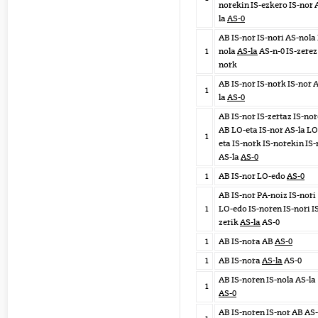
norekin IS-ezkero IS-nor 
la
AS-0
AB IS-nor IS-nori AS-nola 
1
nola
AS-la
AS-n-0 IS-zerez
nork
AB IS-nor IS-nork IS-nor 
1
la
AS-0
AB IS-nor IS-zertaz IS-no
AB LO-eta IS-nor AS-la LO
1
eta IS-nork IS-norekin IS-
AS-la
AS-0
1
AB IS-nor LO-edo
AS-0
AB IS-nor PA-noiz IS-nori
1
LO-edo IS-noren IS-nori I
zerik
AS-la
AS-0
1
AB IS-nora AB
AS-0
1
AB IS-nora
AS-la
AS-0
AB IS-noren IS-nola AS-la
1
AS-0
AB IS-noren IS-nor AB AS-