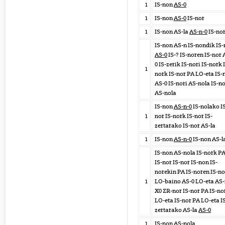
1
IS-non
AS-0
1
IS-non
AS-0
IS-nor
1
IS-non AS-la
AS-n-0
IS-no
IS-non AS-n IS-nondik IS-
AS-0
IS-? IS-noren IS-nor 
0 IS-zerik IS-nori IS-nork 
1
nork IS-nor PA LO-eta IS-
AS-0 IS-nori AS-nola IS-no
AS-nola
IS-non
AS-n-0
IS-nolako I
1
nor IS-nork IS-nor IS-
zertarako IS-nor AS-la
1
IS-non
AS-n-0
IS-non AS-l
IS-non AS-nola IS-nork P
IS-nor IS-nor IS-non IS-
norekin PA IS-noren IS-no
1
LO-baino AS-0 LO-eta AS
X0 ZR-nor IS-nor PA IS-no
LO-eta IS-nor PA LO-eta I
zertarako AS-la
AS-0
1
IS-non
AS-nola