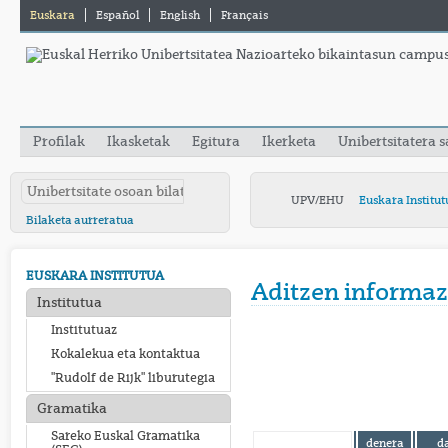
Euskara
Español
English
Français
Profilak
Ikasketak
Egitura
Ikerketa
Unibertsitatera 
UPV/EHU
Euskara Institut
Bilaketa aurreratua
EUSKARA INSTITUTUA
Aditzen informaz
Institutua
Institutuaz
Kokalekua eta kontaktua
"Rudolf de Rijk" liburutegia
Gramatika
Sareko Euskal Gramatika
denera
d