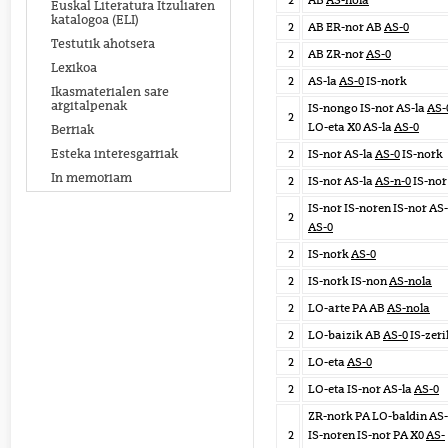
2
AB
AS-nola
Euskal Literatura Itzuliaren
katalogoa (ELI)
2
AB ER-nor AB
AS-0
Testutik ahotsera
2
AB ZR-nor
AS-0
Lexikoa
2
AS-la
AS-0
IS-nork
Ikasmaterialen sare
argitalpenak
IS-nongo IS-nor AS-la
AS-
2
LO-eta X0 AS-la
AS-0
Berriak
Esteka interesgarriak
2
IS-nor AS-la
AS-0
IS-nork
In memoriam
2
IS-nor AS-la
AS-n-0
IS-nor
IS-nor IS-noren IS-nor AS-
2
AS-0
2
IS-nork
AS-0
2
IS-nork IS-non
AS-nola
2
LO-arte PA AB
AS-nola
2
LO-baizik AB
AS-0
IS-zeri
2
LO-eta
AS-0
2
LO-eta IS-nor AS-la
AS-0
ZR-nork PA LO-baldin AS
2
IS-noren IS-nor PA X0
AS-