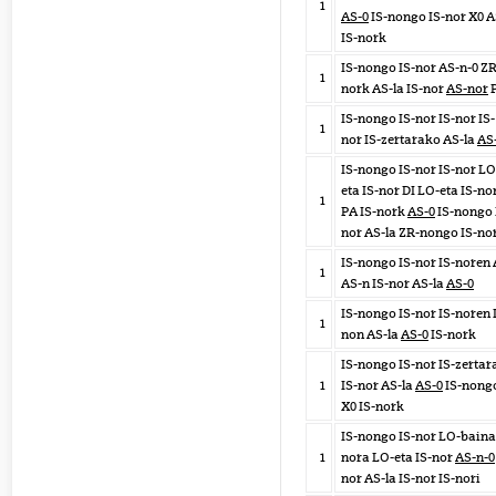
1
AS-0
IS-nongo IS-nor X0 A
IS-nork
IS-nongo IS-nor AS-n-0 ZR
1
nork AS-la IS-nor
AS-nor
IS-nongo IS-nor IS-nor IS-
1
nor IS-zertarako AS-la
AS
IS-nongo IS-nor IS-nor LO
eta IS-nor DI LO-eta IS-no
1
PA IS-nork
AS-0
IS-nongo 
nor AS-la ZR-nongo IS-no
IS-nongo IS-nor IS-noren
1
AS-n IS-nor AS-la
AS-0
IS-nongo IS-nor IS-noren 
1
non AS-la
AS-0
IS-nork
IS-nongo IS-nor IS-zerta
1
IS-nor AS-la
AS-0
IS-nong
X0 IS-nork
IS-nongo IS-nor LO-baina
1
nora LO-eta IS-nor
AS-n-0
nor AS-la IS-nor IS-nori