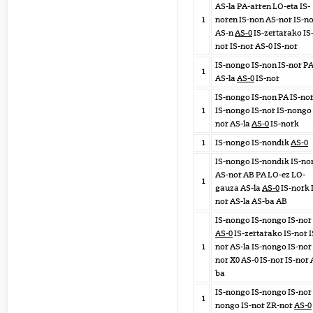
AS-la PA-arren LO-eta IS-
1
noren IS-non AS-nor IS-n
AS-n
AS-0
IS-zertarako IS
nor IS-nor AS-0 IS-nor
IS-nongo IS-non IS-nor P
1
AS-la
AS-0
IS-nor
IS-nongo IS-non PA IS-no
1
IS-nongo IS-nor IS-nongo 
nor AS-la
AS-0
IS-nork
1
IS-nongo IS-nondik
AS-0
IS-nongo IS-nondik IS-no
AS-nor AB PA LO-ez LO-
1
gauza AS-la
AS-0
IS-nork 
nor AS-la AS-ba AB
IS-nongo IS-nongo IS-nor
AS-0
IS-zertarako IS-nor I
1
nor AS-la IS-nongo IS-nor 
nor X0 AS-0 IS-nor IS-nor 
ba
IS-nongo IS-nongo IS-nor 
1
nongo IS-nor ZR-nor
AS-0