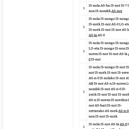
IS-nola AS-ba IS-nor IS-? I
1
non IS-nondik
AS-nor
IS-nola IS-nongo IS-nong
IS-nork IS-nor AS-0 LO-et
1
IS-nork IS-nor IS-nor AS-l
AS-la
AS-0
IS-nola IS-nongo IS-nong
LO-eta IS-nongo IS-non IS
1
noren IS-nor IS-nor AS-la
0
IS-nor
IS-nola IS-nongo IS-nor IS
nor IS-nork IS-nor IS-zere
AS-n-0 IS-nolako IS-nor A
AB IS-nor AS-n IS-noren L
nondik IS-nor AS-n-0 IS-
1
zerik IS-nor IS-nor IS-nor
AS-n IS-noren IS-norekin 
nor AS-bait IS-nor IS-
zertarako AS-nork
AS-n-0
non IS-nor IS-nork
IS-nola IS-nor AS-la
AS-0
I
1