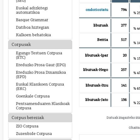
(SEG)
Euskal adizkitegi
ondorioztatu
794
automatikoa
% 2
Basque Grammar
liburuak
277
Datiboa hiztegian
% 4
Kalkoen behatokia
Berria
517
% 1
Corpusak
Egungo Testuen Corpusa
liburuak-Ipar
20
(ETC)
% 1
Ereduzko Prosa Gaur (EPG)
liburuak-Hego
257
Ereduzko Prosa Dinamikoa
% 4
(EPD)
Euskal Klasikoen Corpusa
liburuak-Itzu
141
% 6
(EKC)
Goenkale Corpusa
liburuak-Jato
136
% 2
Pentsamenduaren Klasikoak
Corpusa
Corpus bereziak
Datuak iragazteko iri
ZIO Corpusa
Oharra:
Zuzenbide Corpusa