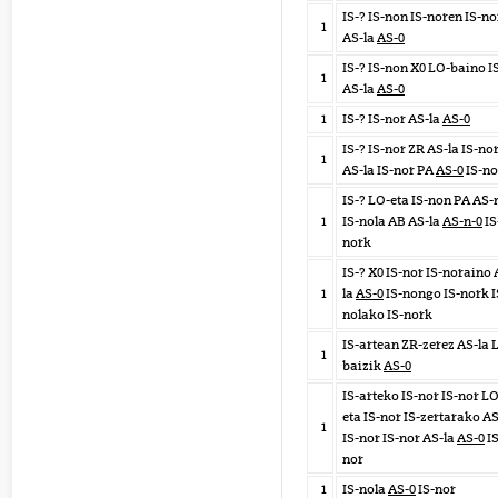
IS-? IS-non IS-noren IS-no
1
AS-la
AS-0
IS-? IS-non X0 LO-baino I
1
AS-la
AS-0
1
IS-? IS-nor AS-la
AS-0
IS-? IS-nor ZR AS-la IS-no
1
AS-la IS-nor PA
AS-0
IS-no
IS-? LO-eta IS-non PA AS-
1
IS-nola AB AS-la
AS-n-0
IS
nork
IS-? X0 IS-nor IS-noraino 
1
la
AS-0
IS-nongo IS-nork I
nolako IS-nork
IS-artean ZR-zerez AS-la 
1
baizik
AS-0
IS-arteko IS-nor IS-nor LO
eta IS-nor IS-zertarako A
1
IS-nor IS-nor AS-la
AS-0
IS
nor
1
IS-nola
AS-0
IS-nor