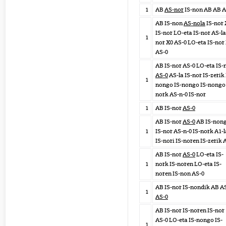
1
AB
AS-nor
IS-non AB AB A
AB IS-non
AS-nola
IS-nor 
IS-nor LO-eta IS-nor AS-la
1
nor X0 AS-0 LO-eta IS-nor
AS-0
AB IS-nor AS-0 LO-eta IS-
AS-0
AS-la IS-nor IS-zerik 
1
nongo IS-nongo IS-nongo 
nork AS-n-0 IS-nor
1
AB IS-nor
AS-0
AB IS-nor
AS-0
AB IS-non
1
IS-nor AS-n-0 IS-nork A1-l
IS-nori IS-noren IS-zerik 
AB IS-nor
AS-0
LO-eta IS-
1
nork IS-noren LO-eta IS-
noren IS-non AS-0
AB IS-nor IS-nondik AB A
1
AS-0
AB IS-nor IS-noren IS-nor
AS-0 LO-eta IS-nongo IS-
1