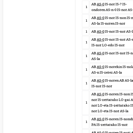
AB
AS-0
IS-nor IS-? IS-
1
ondoren AS-n-0 IS-nor AS-
AB
AS-0
IS-nor IS-non IS-
1
AS-la IS-noren IS-nor
1
AB
AS-0
IS-nor IS-nor AS-
AB
AS-0
IS-nor IS-nor AS-
1
IS-nor LO-edo IS-nor
AB
AS-0
IS-nor IS-nor IS-
1
AS-la
AB
AS-0
IS-norekin IS-nol
1
AS-n IS-zerez AS-la
AB
AS-0
IS-noren AB AS-l
1
IS-nor IS-nor
AB
AS-0
IS-noren IS-non I
nor IS-zertarako LO-gai A
1
nor LO-eta IS-zertarako I
nor LO-eta IS-nor AS-la
AB
AS-0
IS-noren IS-nond
1
PA IS-zertarako IS-nor
AB
AS-0
IS-noren IS-nori 