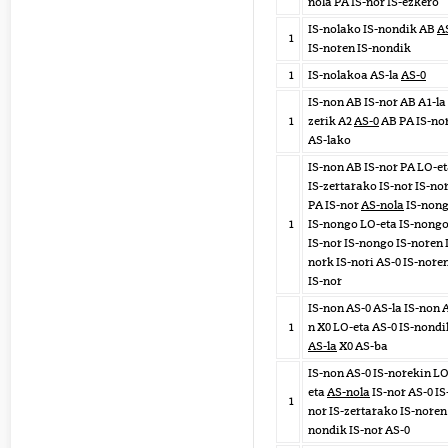
nola PA IS-nor IS-ezkero
IS-nolako IS-nondik AB
A
1
IS-noren IS-nondik
1
IS-nolakoa AS-la
AS-0
IS-non AB IS-nor AB A1-la 
1
zerik A2
AS-0
AB PA IS-no
AS-lako
IS-non AB IS-nor PA LO-e
IS-zertarako IS-nor IS-nor
PA IS-nor
AS-nola
IS-non
1
IS-nongo LO-eta IS-nong
IS-nor IS-nongo IS-noren 
nork IS-nori AS-0 IS-nore
IS-nor
IS-non AS-0 AS-la IS-non 
1
n X0 LO-eta AS-0 IS-nondi
AS-la
X0 AS-ba
IS-non AS-0 IS-norekin LO
eta
AS-nola
IS-nor AS-0 IS
1
nor IS-zertarako IS-noren 
nondik IS-nor AS-0