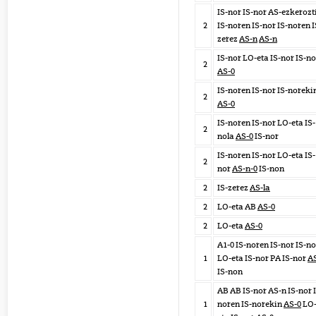
IS-nor IS-nor AS-ezkerozt
2
IS-noren IS-nor IS-noren I
zerez
AS-n
AS-n
IS-nor LO-eta IS-nor IS-no
2
AS-0
IS-noren IS-nor IS-noreki
2
AS-0
IS-noren IS-nor LO-eta IS-
2
nola
AS-0
IS-nor
IS-noren IS-nor LO-eta IS-
2
nor
AS-n-0
IS-non
2
IS-zerez
AS-la
2
LO-eta AB
AS-0
2
LO-eta
AS-0
A1-0 IS-noren IS-nor IS-no
1
LO-eta IS-nor PA IS-nor
A
IS-non
AB AB IS-nor AS-n IS-nor 
1
noren IS-norekin
AS-0
LO