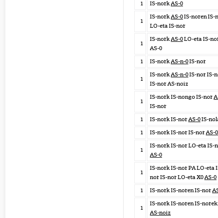
1
IS-nork
AS-0
IS-nork
AS-0
IS-noren IS-
1
LO-eta IS-nor
IS-nork
AS-0
LO-eta IS-no
1
AS-0
1
IS-nork
AS-n-0
IS-nor
IS-nork
AS-n-0
IS-nor IS-n
1
IS-nor AS-noiz
IS-nork IS-nongo IS-nor
A
1
IS-nor
1
IS-nork IS-nor
AS-0
IS-nol
1
IS-nork IS-nor IS-nor
AS-0
IS-nork IS-nor LO-eta IS-
1
AS-0
IS-nork IS-nor PA LO-eta I
1
nor IS-nor LO-eta X0
AS-0
1
IS-nork IS-noren IS-nor
A
IS-nork IS-noren IS-norek
1
AS-noiz