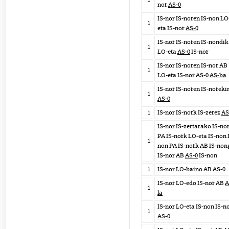
nor
AS-0
IS-nor IS-noren IS-non LO
1
eta IS-nor
AS-0
IS-nor IS-noren IS-nondik
1
LO-eta
AS-0
IS-nor
IS-nor IS-noren IS-nor AB
1
LO-eta IS-nor AS-0
AS-ba
IS-nor IS-noren IS-noreki
1
AS-0
1
IS-nor IS-nork IS-zerez
AS
IS-nor IS-zertarako IS-no
PA IS-nork LO-eta IS-non 
1
non PA IS-nork AB IS-non
IS-nor AB
AS-0
IS-non
1
IS-nor LO-baino AB
AS-0
IS-nor LO-edo IS-nor AB
A
1
la
IS-nor LO-eta IS-non IS-n
1
AS-0