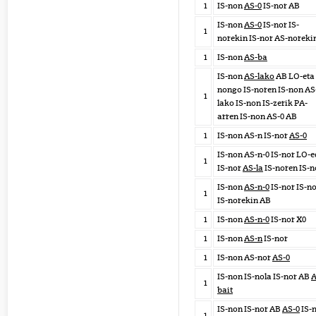
1
IS-non
AS-0
IS-nor AB
IS-non
AS-0
IS-nor IS-
1
norekin IS-nor AS-noreki
1
IS-non
AS-ba
IS-non
AS-lako
AB LO-eta 
nongo IS-noren IS-non AS
1
lako IS-non IS-zerik PA-
arren IS-non AS-0 AB
1
IS-non AS-n IS-nor
AS-0
IS-non AS-n-0 IS-nor LO-
1
IS-nor
AS-la
IS-noren IS-n
IS-non
AS-n-0
IS-nor IS-n
1
IS-norekin AB
1
IS-non
AS-n-0
IS-nor X0
1
IS-non
AS-n
IS-nor
1
IS-non AS-nor
AS-0
IS-non IS-nola IS-nor AB
A
1
bait
IS-non IS-nor AB
AS-0
IS-
1