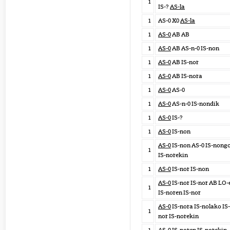
1
IS-?
AS-la
1
AS-0 X0
AS-la
1
AS-0
AB AB
1
AS-0
AB AS-n-0 IS-non
1
AS-0
AB IS-nor
1
AS-0
AB IS-nora
1
AS-0
AS-0
1
AS-0
AS-n-0 IS-nondik
1
AS-0
IS-?
1
AS-0
IS-non
AS-0
IS-non AS-0 IS-nong
1
IS-norekin
1
AS-0
IS-nor IS-non
AS-0
IS-nor IS-nor AB LO-
1
IS-noren IS-nor
AS-0
IS-nora IS-nolako IS-
1
nor IS-norekin