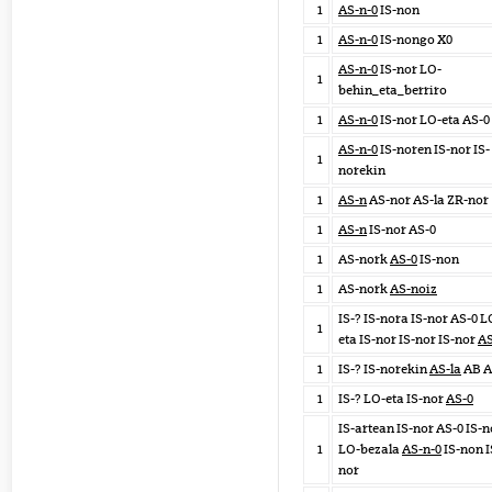
1
AS-n-0
IS-non
1
AS-n-0
IS-nongo X0
AS-n-0
IS-nor LO-
1
behin_eta_berriro
1
AS-n-0
IS-nor LO-eta AS-0
AS-n-0
IS-noren IS-nor IS-
1
norekin
1
AS-n
AS-nor AS-la ZR-nor
1
AS-n
IS-nor AS-0
1
AS-nork
AS-0
IS-non
1
AS-nork
AS-noiz
IS-? IS-nora IS-nor AS-0 L
1
eta IS-nor IS-nor IS-nor
AS
1
IS-? IS-norekin
AS-la
AB A
1
IS-? LO-eta IS-nor
AS-0
IS-artean IS-nor AS-0 IS-n
1
LO-bezala
AS-n-0
IS-non I
nor