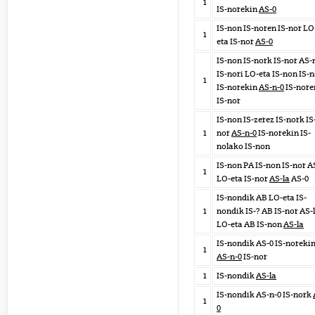
1
IS-norekin
AS-0
IS-non IS-noren IS-nor LO
1
eta IS-nor
AS-0
IS-non IS-nork IS-nor AS-
IS-nori LO-eta IS-non IS-
1
IS-norekin
AS-n-0
IS-nore
IS-nor
IS-non IS-zerez IS-nork IS
1
nor
AS-n-0
IS-norekin IS-
nolako IS-non
IS-non PA IS-non IS-nor A
1
LO-eta IS-nor
AS-la
AS-0
IS-nondik AB LO-eta IS-
1
nondik IS-? AB IS-nor AS-
LO-eta AB IS-non
AS-la
IS-nondik AS-0 IS-noreki
1
AS-n-0
IS-nor
1
IS-nondik
AS-la
IS-nondik AS-n-0 IS-nork
1
0