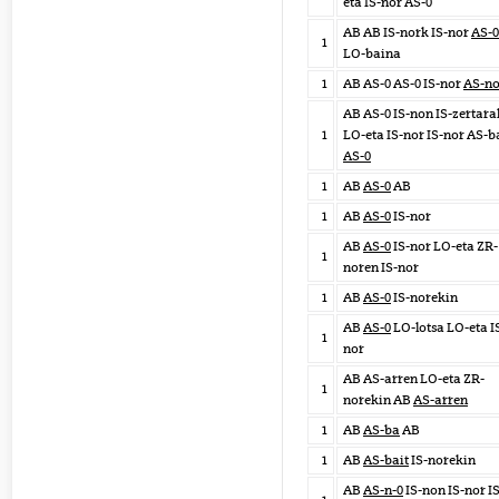
eta IS-nor AS-0
AB AB IS-nork IS-nor
AS-0
1
LO-baina
1
AB AS-0 AS-0 IS-nor
AS-no
AB AS-0 IS-non IS-zertar
1
LO-eta IS-nor IS-nor AS-b
AS-0
1
AB
AS-0
AB
1
AB
AS-0
IS-nor
AB
AS-0
IS-nor LO-eta ZR-
1
noren IS-nor
1
AB
AS-0
IS-norekin
AB
AS-0
LO-lotsa LO-eta I
1
nor
AB AS-arren LO-eta ZR-
1
norekin AB
AS-arren
1
AB
AS-ba
AB
1
AB
AS-bait
IS-norekin
AB
AS-n-0
IS-non IS-nor IS