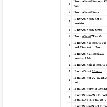
IS-nor
AS-n-0
IS-nongo X0 
1
non
1
IS-nor
AS-n-0
IS-nor
IS-nor
AS-n-0
IS-nor IS-
1
norekin
1
IS-nor
AS-n-0
IS-zerez
1
IS-nor
AS-n-0
ZR-nork
IS-nor
AS-n
IS-nor AS-0 IS
1
nork IS-norekin IS-nor
IS-nor
AS-n
ZR-nork ZR-
1
noraino AS-0
1
IS-nor
AS-nola
IS-nor AS-
1
IS-nor AS-nor
AS-noiz
IS-nor
AS-nor
LO-eta AB A
1
nor
1
IS-nor AS-noren IS-non
AS
IS-nor IS-non AS-n IS-nor
1
IS-nor LO-eta IS-nor
AS-0
IS-nor IS-non IS-nor IS-n