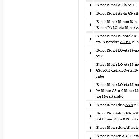
1
IS-nor IS-nor
AS-la
AS-0
1
IS-nor IS-nor
AS-la
AS-arr
IS-nor IS-nor IS-non IS-n
1
IS-non PA LO-eta IS-nor
A
IS-nor IS-nor IS-norekin 
1
eta IS-norekin
AS-n-0
IS-n
IS-nor IS-nor LO-eta IS-no
1
AS-0
IS-nor IS-nor LO-eta IS-no
1
AS-n-0
IS-zerik LO-eta IS-
gabe
IS-nor IS-nor LO-eta IS-no
1
PA IS-nor
AS-n-0
IS-nor IS
nor IS-zertarako
1
IS-nor IS-norekin
AS-0
AB
IS-nor IS-norekin
AS-n-0
I
1
nor IS-non AS-n-0 IS-nork
1
IS-nor IS-norekin
AS-noiz
IS-nor IS-noren AB LO-eta
1