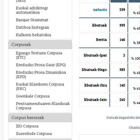
(SEG)
Euskal adizkitegi
nahastu
539
automatikoa
% 42
Basque Grammar
liburuak
393
Datiboa hiztegian
% 43
Kalkoen behatokia
Berria
146
% 38
Corpusak
Egungo Testuen Corpusa
liburuak-Ipar
2
(ETC)
% 100
Ereduzko Prosa Gaur (EPG)
liburuak-Hego
383
Ereduzko Prosa Dinamikoa
% 43
(EPD)
Euskal Klasikoen Corpusa
liburuak-Itzu
140
% 41
(EKC)
Goenkale Corpusa
liburuak-Jato
245
% 44
Pentsamenduaren Klasikoak
Corpusa
Corpus bereziak
Datuak iragazteko iri
ZIO Corpusa
Oharra:
Zuzenbide Corpusa