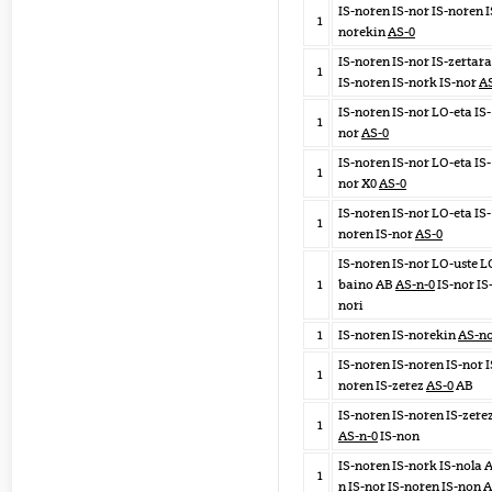
IS-noren IS-nor IS-noren I
1
norekin
AS-0
IS-noren IS-nor IS-zertar
1
IS-noren IS-nork IS-nor
A
IS-noren IS-nor LO-eta IS-
1
nor
AS-0
IS-noren IS-nor LO-eta IS-
1
nor X0
AS-0
IS-noren IS-nor LO-eta IS-
1
noren IS-nor
AS-0
IS-noren IS-nor LO-uste L
1
baino AB
AS-n-0
IS-nor IS
nori
1
IS-noren IS-norekin
AS-n
IS-noren IS-noren IS-nor I
1
noren IS-zerez
AS-0
AB
IS-noren IS-noren IS-zere
1
AS-n-0
IS-non
IS-noren IS-nork IS-nola 
1
n IS-nor IS-noren IS-non
A