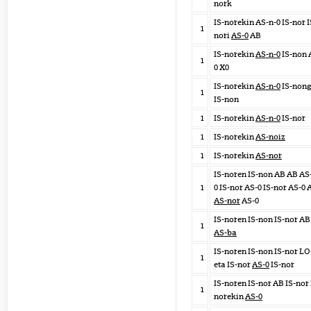
nork
IS-norekin AS-n-0 IS-nor I
1
nori
AS-0
AB
IS-norekin
AS-n-0
IS-non 
1
0 X0
IS-norekin
AS-n-0
IS-non
1
IS-non
1
IS-norekin
AS-n-0
IS-nor
1
IS-norekin
AS-noiz
1
IS-norekin
AS-nor
IS-noren IS-non AB AB AS
1
0 IS-nor AS-0 IS-nor AS-0 
AS-nor
AS-0
IS-noren IS-non IS-nor AB
1
AS-ba
IS-noren IS-non IS-nor LO
1
eta IS-nor
AS-0
IS-nor
IS-noren IS-nor AB IS-nor 
1
norekin
AS-0