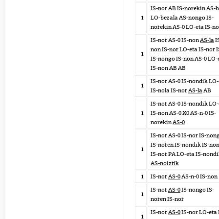
IS-nor AB IS-norekin
AS-
1
LO-bezala AS-nongo IS-
norekin AS-0 LO-eta IS-n
IS-nor AS-0 IS-non
AS-la
I
non IS-nor LO-eta IS-nor I
1
IS-nongo IS-non AS-0 LO-
IS-non AB AB
IS-nor AS-0 IS-nondik LO-
1
IS-nola IS-nor
AS-la
AB
IS-nor AS-0 IS-nondik LO-
1
IS-non AS-0 X0 AS-n-0 IS-
norekin
AS-0
IS-nor AS-0 IS-nor IS-non
IS-noren IS-nondik IS-no
1
IS-nor PA LO-eta IS-nond
AS-noiztik
1
IS-nor
AS-0
AS-n-0 IS-non
IS-nor
AS-0
IS-nongo IS-
1
noren IS-nor
IS-nor
AS-0
IS-nor LO-eta 
1