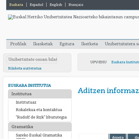
Euskara
Español
English
Français
Profilak
Ikasketak
Egitura
Ikerketa
Unibertsitatera 
UPV/EHU
Euskara Institut
Bilaketa aurreratua
EUSKARA INSTITUTUA
Aditzen informaz
Institutua
Institutuaz
Kokalekua eta kontaktua
"Rudolf de Rijk" liburutegia
Gramatika
Sareko Euskal Gramatika
denera
da