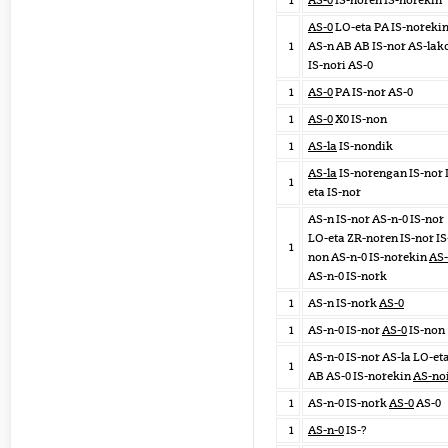
1
AS-0
IS-noren IS-norekin
AS-0
LO-eta PA IS-noreki
1
AS-n AB AB IS-nor AS-lak
IS-nori AS-0
1
AS-0
PA IS-nor AS-0
1
AS-0
X0 IS-non
1
AS-la
IS-nondik
AS-la
IS-norengan IS-nor 
1
eta IS-nor
AS-n IS-nor AS-n-0 IS-nor
LO-eta ZR-noren IS-nor IS
1
non AS-n-0 IS-norekin
AS-
AS-n-0 IS-nork
1
AS-n IS-nork
AS-0
1
AS-n-0 IS-nor
AS-0
IS-non
AS-n-0 IS-nor AS-la LO-et
1
AB AS-0 IS-norekin
AS-no
1
AS-n-0 IS-nork
AS-0
AS-0
1
AS-n-0
IS-?