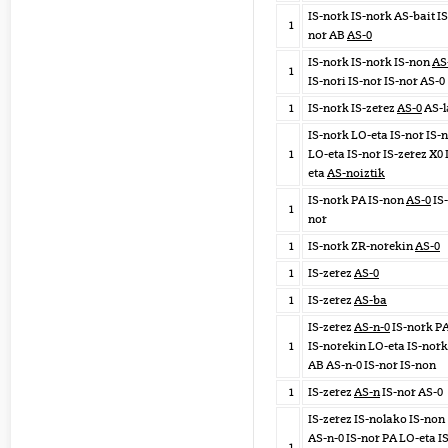
IS-nork IS-nork AS-bait IS
1
nor AB
AS-0
IS-nork IS-nork IS-non
AS
1
IS-nori IS-nor IS-nor AS-0
1
IS-nork IS-zerez
AS-0
AS-l
IS-nork LO-eta IS-nor IS-
1
LO-eta IS-nor IS-zerez X0
eta
AS-noiztik
IS-nork PA IS-non
AS-0
IS-
1
nor
1
IS-nork ZR-norekin
AS-0
1
IS-zerez
AS-0
1
IS-zerez
AS-ba
IS-zerez
AS-n-0
IS-nork P
1
IS-norekin LO-eta IS-nork
AB AS-n-0 IS-nor IS-non
1
IS-zerez
AS-n
IS-nor AS-0
IS-zerez IS-nolako IS-non
AS-n-0 IS-nor PA LO-eta IS
1