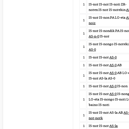
1
IS-nor IS-nor IS-nori ZR-
noren IS-nor IS-norekin
A
IS-nor IS-non PA LO-eta
A
1
noiz
IS-nor IS-nondik PA IS-no
1
AS-n-0
IS-nor
IS-nor IS-nongo IS-norek
1
AS-0
1
IS-nor IS-nor
AS-0
1
IS-nor IS-nor
AS-0
AB
IS-nor IS-nor
AS-0
AB LO-
1
IS-nor AS-la AS-0
1
IS-nor IS-nor
AS-0
IS-non
IS-nor IS-nor
AS-0
IS-non
1
LO-eta IS-nongo IS-nori L
baino IS-nori
IS-nor IS-nor AS-la AB
AS-
1
nor-nork
1
IS-nor IS-nor
AS-la