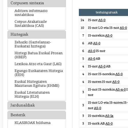
Corpusen sintaxia
Aditzen informazio
testuinguruak
sintaktikoa
24
IS-nor
AS-0
Corpus Arakatzaile
Sintaktikoa (CAS)
10
IS-nor LO-eta IS-nor
AS-0
Hiztegiak
7
IS-norekin
AS-0
Zehazki (Gaztelaniaz-
6
AB
AS-0
Euskaraz hiztegia)
6
AS-0
IS-nor
Hiztegi Batua Euskal Prosan
(HBEP)
5
AS-0
AB
Lexikoa Atzo eta Gaur (LAG)
4
IS-nor
AS-0
AB
Egungo Euskararen Hiztegia
4
IS-nor IS-norekin
AS-0
(EEH)
Euskal Hiztegiaren
4
IS-noren IS-nor
AS-0
Maiztasun Egitura (EHME)
IS-nor IS-norekin
AS-n-0
I
3
Euskal Literaturaren
nor
Hiztegia (ELH)
IS-nor LO-eta IS-noren IS-
Jardunaldiak
3
nor
AS-0
Besterik
3
IS-norekin
AS-la
KLASIKOAK bilduma
3
IS-nork AB
AS-0