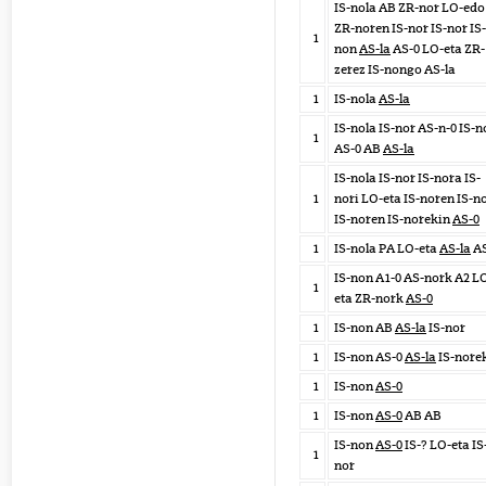
IS-nola AB ZR-nor LO-edo
ZR-noren IS-nor IS-nor IS-
1
non
AS-la
AS-0 LO-eta ZR-
zerez IS-nongo AS-la
1
IS-nola
AS-la
IS-nola IS-nor AS-n-0 IS-n
1
AS-0 AB
AS-la
IS-nola IS-nor IS-nora IS-
1
nori LO-eta IS-noren IS-n
IS-noren IS-norekin
AS-0
1
IS-nola PA LO-eta
AS-la
AS
IS-non A1-0 AS-nork A2 L
1
eta ZR-nork
AS-0
1
IS-non AB
AS-la
IS-nor
1
IS-non AS-0
AS-la
IS-nore
1
IS-non
AS-0
1
IS-non
AS-0
AB AB
IS-non
AS-0
IS-? LO-eta IS
1
nor