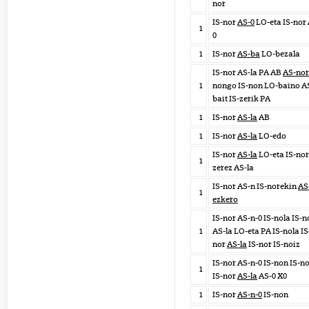
nor
IS-nor
AS-0
LO-eta IS-nor
1
0
1
IS-nor
AS-ba
LO-bezala
IS-nor AS-la PA AB
AS-nor
1
nongo IS-non LO-baino A
bait IS-zerik PA
1
IS-nor
AS-la
AB
1
IS-nor
AS-la
LO-edo
IS-nor
AS-la
LO-eta IS-nor
1
zerez AS-la
IS-nor AS-n IS-norekin
AS
1
ezkero
IS-nor AS-n-0 IS-nola IS-n
1
AS-la LO-eta PA IS-nola IS
nor
AS-la
IS-nor IS-noiz
IS-nor AS-n-0 IS-non IS-n
1
IS-nor
AS-la
AS-0 X0
1
IS-nor
AS-n-0
IS-non