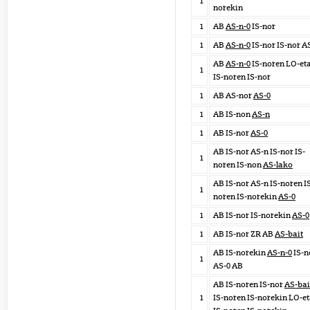
1
norekin
1
AB
AS-n-0
IS-nor
1
AB
AS-n-0
IS-nor IS-nor A
AB
AS-n-0
IS-noren LO-et
1
IS-noren IS-nor
1
AB AS-nor
AS-0
1
AB IS-non
AS-n
1
AB IS-nor
AS-0
AB IS-nor AS-n IS-nor IS-
1
noren IS-non
AS-lako
AB IS-nor AS-n IS-noren I
1
noren IS-norekin
AS-0
1
AB IS-nor IS-norekin
AS-0
1
AB IS-nor ZR AB
AS-bait
AB IS-norekin
AS-n-0
IS-n
1
AS-0 AB
AB IS-noren IS-nor
AS-bai
1
IS-noren IS-norekin LO-e