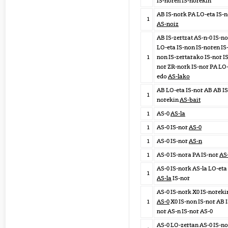
IS-noren IS-norekin
AB IS-nork PA LO-eta IS-
1
AS-noiz
AB IS-zertzat AS-n-0 IS-no
LO-eta IS-non IS-noren IS
1
non IS-zertarako IS-nor IS
nor ZR-nork IS-nor PA LO
edo
AS-lako
AB LO-eta IS-nor AB AB IS
1
norekin
AS-bait
1
AS-0
AS-la
1
AS-0 IS-nor
AS-0
1
AS-0 IS-nor
AS-n
1
AS-0 IS-nora PA IS-nor
AS
AS-0 IS-nork AS-la LO-eta
1
AS-la
IS-nor
AS-0 IS-nork X0 IS-noreki
1
AS-0
X0 IS-non IS-nor AB I
nor AS-n IS-nor AS-0
AS-0 LO-zertan AS-0 IS-no