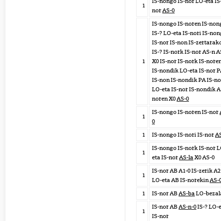
IS-nongo IS-nor LO-eta IS
1
nor
AS-0
IS-nongo IS-noren IS-non
IS-? LO-eta IS-nori IS-no
IS-nor IS-non IS-zertarak
IS-? IS-nork IS-nor AS-n A
1
X0 IS-nor IS-nork IS-nore
IS-nondik LO-eta IS-nor 
IS-non IS-nondik PA IS-no
LO-eta IS-nor IS-nondik A
noren X0
AS-0
IS-nongo IS-noren IS-nor
1
0
1
IS-nongo IS-nori IS-nor
A
IS-nongo IS-nork IS-nor L
1
eta IS-nor
AS-la
X0 AS-0
IS-nor AB A1-0 IS-zerik A2
1
LO-eta AB IS-norekin
AS-
1
IS-nor AB
AS-ba
LO-bezal
IS-nor AB
AS-n-0
IS-? LO-
1
IS-nor