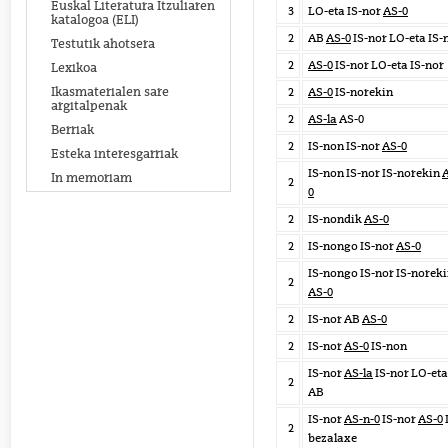
Euskal Literatura Itzuliaren
3
LO-eta IS-nor
AS-0
katalogoa (ELI)
2
AB
AS-0
IS-nor LO-eta IS-
Testutik ahotsera
2
AS-0
IS-nor LO-eta IS-nor
Lexikoa
Ikasmaterialen sare
2
AS-0
IS-norekin
argitalpenak
2
AS-la
AS-0
Berriak
2
IS-non IS-nor
AS-0
Esteka interesgarriak
IS-non IS-nor IS-norekin
In memoriam
2
0
2
IS-nondik
AS-0
2
IS-nongo IS-nor
AS-0
IS-nongo IS-nor IS-norek
2
AS-0
2
IS-nor AB
AS-0
2
IS-nor
AS-0
IS-non
IS-nor
AS-la
IS-nor LO-eta
2
AB
IS-nor
AS-n-0
IS-nor
AS-0
2
bezalaxe