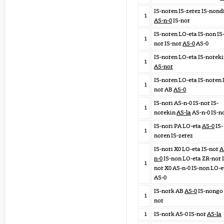
IS-noren IS-zerez IS-nond
1
AS-n-0
IS-nor
IS-noren LO-eta IS-non IS
1
nor IS-nor
AS-0
AS-0
IS-noren LO-eta IS-norek
1
AS-nor
IS-noren LO-eta IS-noren 
1
nor AB
AS-0
IS-nori AS-n-0 IS-nor IS-
1
norekin
AS-la
AS-n-0 IS-n
IS-nori PA LO-eta
AS-0
IS-
1
noren IS-zerez
IS-nori X0 LO-eta IS-nor
A
n-0
IS-non LO-eta ZR-nor I
1
nor X0 AS-n-0 IS-non LO-e
AS-0
IS-nork AB
AS-0
IS-nongo 
1
nor
1
IS-nork AS-0 IS-nor
AS-la