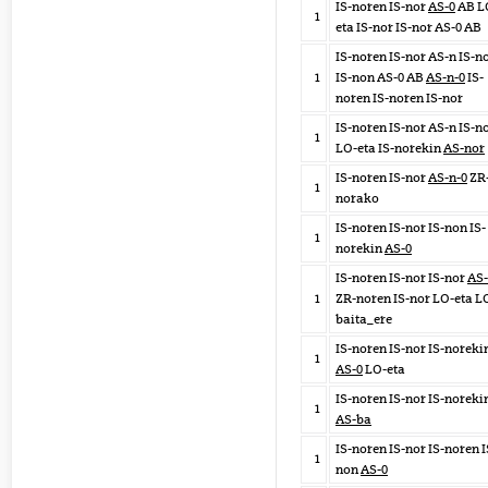
IS-noren IS-nor
AS-0
AB L
1
eta IS-nor IS-nor AS-0 AB
IS-noren IS-nor AS-n IS-n
1
IS-non AS-0 AB
AS-n-0
IS-
noren IS-noren IS-nor
IS-noren IS-nor AS-n IS-n
1
LO-eta IS-norekin
AS-nor
IS-noren IS-nor
AS-n-0
ZR
1
norako
IS-noren IS-nor IS-non IS-
1
norekin
AS-0
IS-noren IS-nor IS-nor
AS-
1
ZR-noren IS-nor LO-eta L
baita_ere
IS-noren IS-nor IS-noreki
1
AS-0
LO-eta
IS-noren IS-nor IS-noreki
1
AS-ba
IS-noren IS-nor IS-noren I
1
non
AS-0