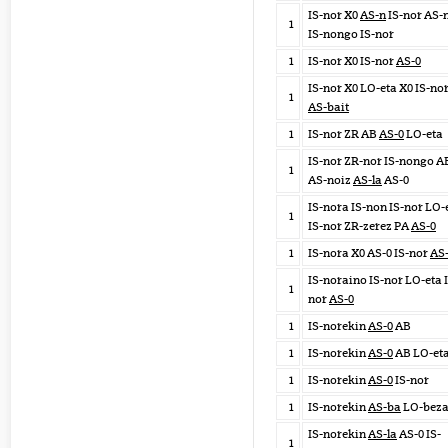
IS-nor X0
AS-n
IS-nor AS-
1
IS-nongo IS-nor
1
IS-nor X0 IS-nor
AS-0
IS-nor X0 LO-eta X0 IS-no
1
AS-bait
1
IS-nor ZR AB
AS-0
LO-eta
IS-nor ZR-nor IS-nongo A
1
AS-noiz
AS-la
AS-0
IS-nora IS-non IS-nor LO-
1
IS-nor ZR-zerez PA
AS-0
1
IS-nora X0 AS-0 IS-nor
AS-
IS-noraino IS-nor LO-eta 
1
nor
AS-0
1
IS-norekin
AS-0
AB
1
IS-norekin
AS-0
AB LO-et
1
IS-norekin
AS-0
IS-nor
1
IS-norekin
AS-ba
LO-beza
IS-norekin
AS-la
AS-0 IS-
1