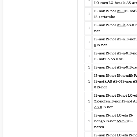
LO-ezen LO-bezala AS-ar
IS-non IS-nor
AS-0
IS-nor
1
IS-zertarako
IS-non IS-nor
AS-la
AS-0 I
1
nor
IS-non IS-nor AS-n IS-nor
1
0
IS-nor
IS-non IS-nor
AS-n-0
IS-no
1
IS-nor PA AS-0 AB
1
IS-non IS-nor
AS-n-0
IS-ze
IS-non IS-nor IS-nondik P
1
IS-nork AB
AS-0
IS-non AS
0 IS-nor
IS-non IS-nor IS-nor LO-e
1
ZR-noren IS-non IS-nor A
AS-0
IS-nor
IS-non IS-nor LO-eta IS-
1
nongo IS-nor
AS-n-0
IS-
noren
IS-non IS-nor LO-eta IS-n