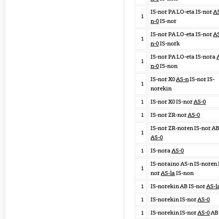
IS-nor PA LO-eta IS-nor
A
1
n-0
IS-nor
IS-nor PA LO-eta IS-nor
A
1
n-0
IS-nork
IS-nor PA LO-eta IS-nora
1
n-0
IS-non
IS-nor X0
AS-n
IS-nor IS-
1
norekin
1
IS-nor X0 IS-nor
AS-0
1
IS-nor ZR-nor
AS-0
IS-nor ZR-noren IS-nor A
1
AS-0
1
IS-nora
AS-0
IS-noraino AS-n IS-noren 
1
nor
AS-la
IS-non
1
IS-norekin AB IS-nor
AS-l
1
IS-norekin IS-nor
AS-0
1
IS-norekin IS-nor
AS-0
AB