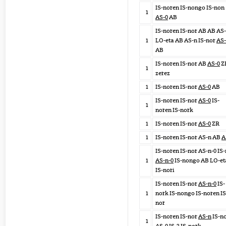
IS-noren IS-nongo IS-non
1
AS-0
AB
IS-noren IS-nor AB AB AS
1
LO-eta AB AS-n IS-nor
AS-
AB
IS-noren IS-nor AB
AS-0
Z
1
zerez
1
IS-noren IS-nor
AS-0
AB
IS-noren IS-nor
AS-0
IS-
1
noren IS-nork
1
IS-noren IS-nor
AS-0
ZR
1
IS-noren IS-nor AS-n AB
A
IS-noren IS-nor AS-n-0 IS
1
AS-n-0
IS-nongo AB LO-et
IS-nori
IS-noren IS-nor
AS-n-0
IS-
1
nork IS-nongo IS-noren IS
nor
IS-noren IS-nor
AS-n
IS-n
1