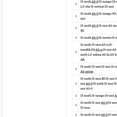
IS-nork
AS-0
IS-nongo IS-
1
LO-eta IS-zertzat IS-nor
IS-nork
AS-0
IS-nongo PA 
1
nor
IS-nork
AS-0
IS-nor AS-no
1
X0
1
IS-nork
AS-0
IS-noren IS-
IS-nork IS-non AS-n IS-
nondik PA
AS-n
IS-nor AS
1
nork LO-adina AS-la AS-
AB
IS-nork IS-non IS-nor IS-
1
AS-arren
IS-nork IS-non X0 IS-nor I
1
nor
AS-0
IS-nork IS-nor IS
nor AS-0
1
IS-nork IS-nongo IS-nor
A
IS-nork IS-nor
AS-0
IS-no
1
IS-non
1
IS-nork IS-nor
AS-0
IS-zer