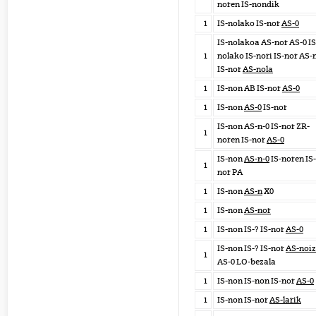
noren IS-nondik
1
IS-nolako IS-nor
AS-0
IS-nolakoa AS-nor AS-0 IS
1
nolako IS-nori IS-nor AS-
IS-nor
AS-nola
1
IS-non AB IS-nor
AS-0
1
IS-non
AS-0
IS-nor
IS-non AS-n-0 IS-nor ZR-
1
noren IS-nor
AS-0
IS-non
AS-n-0
IS-noren IS-
1
nor PA
1
IS-non
AS-n
X0
1
IS-non
AS-nor
1
IS-non IS-? IS-nor
AS-0
IS-non IS-? IS-nor
AS-noiz
1
AS-0 LO-bezala
1
IS-non IS-non IS-nor
AS-0
1
IS-non IS-nor
AS-larik