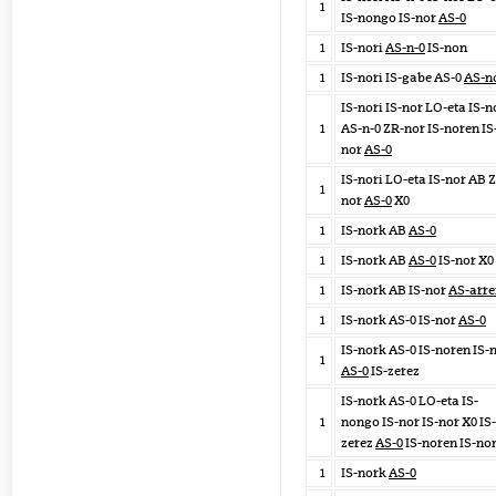
1
IS-nongo IS-nor
AS-0
1
IS-nori
AS-n-0
IS-non
1
IS-nori IS-gabe AS-0
AS-n
IS-nori IS-nor LO-eta IS-n
1
AS-n-0 ZR-nor IS-noren IS
nor
AS-0
IS-nori LO-eta IS-nor AB 
1
nor
AS-0
X0
1
IS-nork AB
AS-0
1
IS-nork AB
AS-0
IS-nor X0
1
IS-nork AB IS-nor
AS-arre
1
IS-nork AS-0 IS-nor
AS-0
IS-nork AS-0 IS-noren IS-
1
AS-0
IS-zerez
IS-nork AS-0 LO-eta IS-
1
nongo IS-nor IS-nor X0 IS-
zerez
AS-0
IS-noren IS-no
1
IS-nork
AS-0