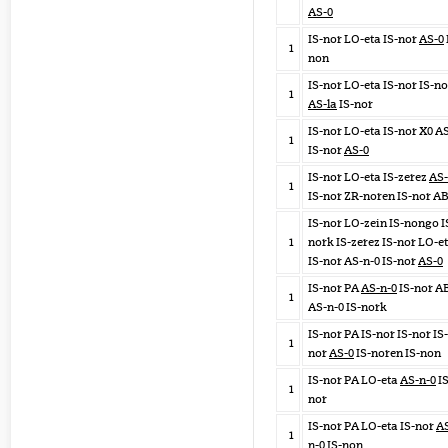
AS-0
IS-nor LO-eta IS-nor
AS-0
1
non
IS-nor LO-eta IS-nor IS-no
1
AS-la
IS-nor
IS-nor LO-eta IS-nor X0 A
1
IS-nor
AS-0
IS-nor LO-eta IS-zerez
AS-
1
IS-nor ZR-noren IS-nor A
IS-nor LO-zein IS-nongo I
1
nork IS-zerez IS-nor LO-e
IS-nor AS-n-0 IS-nor
AS-0
IS-nor PA
AS-n-0
IS-nor A
1
AS-n-0 IS-nork
IS-nor PA IS-nor IS-nor IS-
1
nor
AS-0
IS-noren IS-non
IS-nor PA LO-eta
AS-n-0
IS
1
nor
IS-nor PA LO-eta IS-nor
A
1
n-0
IS-non