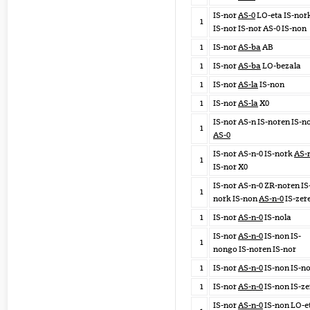
IS-nor
AS-0
LO-eta IS-nor
1
IS-nor IS-nor AS-0 IS-non
1
IS-nor
AS-ba
AB
1
IS-nor
AS-ba
LO-bezala
1
IS-nor
AS-la
IS-non
1
IS-nor
AS-la
X0
IS-nor AS-n IS-noren IS-n
1
AS-0
IS-nor AS-n-0 IS-nork
AS-
1
IS-nor X0
IS-nor AS-n-0 ZR-noren IS
1
nork IS-non
AS-n-0
IS-zer
1
IS-nor
AS-n-0
IS-nola
IS-nor
AS-n-0
IS-non IS-
1
nongo IS-noren IS-nor
1
IS-nor
AS-n-0
IS-non IS-n
1
IS-nor
AS-n-0
IS-non IS-ze
IS-nor
AS-n-0
IS-non LO-e