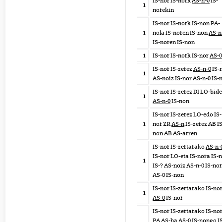
IS-nor IS-nork
AS-n-0
IS-
1
norekin
IS-nor IS-nork IS-non PA-
1
nola IS-noren IS-non
AS-n
IS-noren IS-non
1
IS-nor IS-nork IS-nor
AS-0
IS-nor IS-zerez
AS-n-0
IS-
1
AS-noiz IS-nor AS-n-0 IS-
IS-nor IS-zerez DI LO-bide
1
AS-n-0
IS-non
IS-nor IS-zerez LO-edo IS-
1
nor ZR
AS-n
IS-zerez AB IS
non AB AS-arren
IS-nor IS-zertarako
AS-n-
IS-nor LO-eta IS-nora IS-
1
IS-? AS-noiz AS-n-0 IS-nor
AS-0 IS-non
IS-nor IS-zertarako IS-no
1
AS-0
IS-nor
IS-nor IS-zertarako IS-no
PA AS-ba AS-0 IS-nongo I