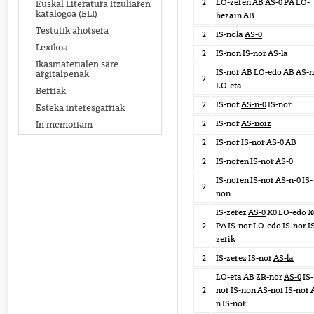
2
LO-zeren AB AS-0 PA LO-
Euskal Literatura Itzuliaren
katalogoa (ELI)
bezain AB
Testutik ahotsera
2
IS-nola
AS-0
Lexikoa
2
IS-non IS-nor
AS-la
Ikasmaterialen sare
IS-nor AB LO-edo AB
AS-n
argitalpenak
2
LO-eta
Berriak
2
IS-nor
AS-n-0
IS-nor
Esteka interesgarriak
2
IS-nor
AS-noiz
In memoriam
2
IS-nor IS-nor
AS-0
AB
2
IS-noren IS-nor
AS-0
IS-noren IS-nor
AS-n-0
IS-
2
non
IS-zerez
AS-0
X0 LO-edo X
2
PA IS-nor LO-edo IS-nor I
zerik
2
IS-zerez IS-nor
AS-la
LO-eta AB ZR-nor
AS-0
IS-
2
nor IS-non AS-nor IS-nor 
n IS-nor