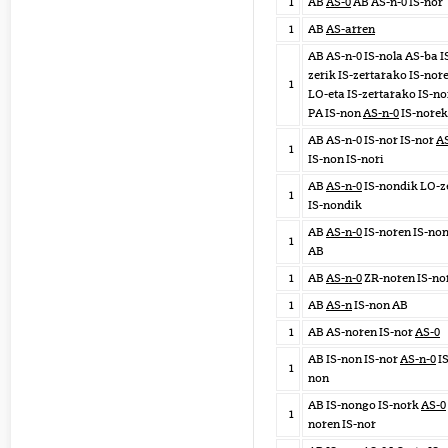
1
AB
AS-0
AB AS-n-0 IS-nor
1
AB
AS-arren
AB AS-n-0 IS-nola AS-ba I
zerik IS-zertarako IS-nor
1
LO-eta IS-zertarako IS-n
PA IS-non
AS-n-0
IS-norek
AB AS-n-0 IS-nor IS-nor
AS
1
IS-non IS-nori
AB
AS-n-0
IS-nondik LO-z
1
IS-nondik
AB
AS-n-0
IS-noren IS-no
1
AB
1
AB
AS-n-0
ZR-noren IS-no
1
AB
AS-n
IS-non AB
1
AB AS-noren IS-nor
AS-0
AB IS-non IS-nor
AS-n-0
IS
1
non
AB IS-nongo IS-nork
AS-0
1
noren IS-nor