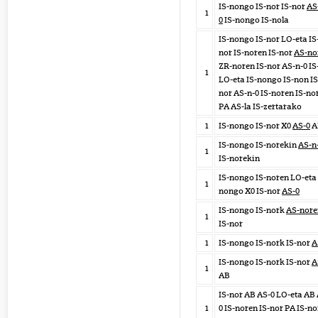
IS-nongo IS-nor IS-nor
AS
1
0
IS-nongo IS-nola
IS-nongo IS-nor LO-eta IS
nor IS-noren IS-nor
AS-no
ZR-noren IS-nor AS-n-0 IS
1
LO-eta IS-nongo IS-non IS
nor AS-n-0 IS-noren IS-no
PA AS-la IS-zertarako
1
IS-nongo IS-nor X0
AS-0
A
IS-nongo IS-norekin
AS-n
1
IS-norekin
IS-nongo IS-noren LO-eta 
1
nongo X0 IS-nor
AS-0
IS-nongo IS-nork
AS-nore
1
IS-nor
1
IS-nongo IS-nork IS-nor
A
IS-nongo IS-nork IS-nor
A
1
AB
IS-nor AB AS-0 LO-eta AB
1
0 IS-noren IS-nor PA IS-no