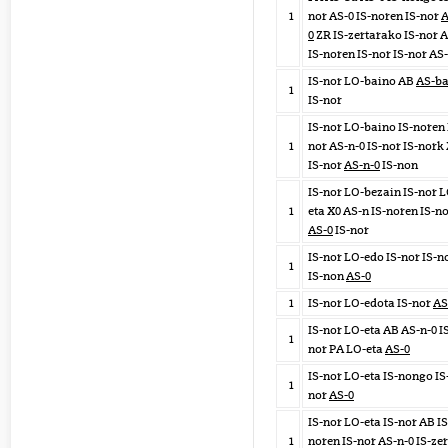
1
nor AS-0 IS-noren IS-nor
A
0
ZR IS-zertarako IS-nor 
IS-noren IS-nor IS-nor AS
IS-nor LO-baino AB
AS-ba
1
IS-nor
IS-nor LO-baino IS-noren 
1
nor AS-n-0 IS-nor IS-nork
IS-nor
AS-n-0
IS-non
IS-nor LO-bezain IS-nor L
1
eta X0 AS-n IS-noren IS-n
AS-0
IS-nor
IS-nor LO-edo IS-nor IS-n
1
IS-non
AS-0
1
IS-nor LO-edota IS-nor
AS
IS-nor LO-eta AB AS-n-0 I
1
nor PA LO-eta
AS-0
IS-nor LO-eta IS-nongo IS
1
nor
AS-0
IS-nor LO-eta IS-nor AB IS
1
noren IS-nor AS-n-0 IS-ze