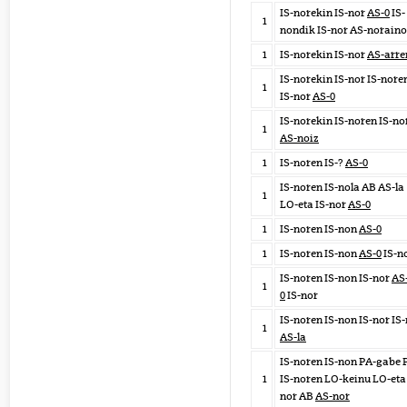
IS-norekin IS-nor
AS-0
IS-
1
nondik IS-nor AS-noraino
1
IS-norekin IS-nor
AS-arre
IS-norekin IS-nor IS-nore
1
IS-nor
AS-0
IS-norekin IS-noren IS-no
1
AS-noiz
1
IS-noren IS-?
AS-0
IS-noren IS-nola AB AS-la
1
LO-eta IS-nor
AS-0
1
IS-noren IS-non
AS-0
1
IS-noren IS-non
AS-0
IS-n
IS-noren IS-non IS-nor
AS
1
0
IS-nor
IS-noren IS-non IS-nor IS
1
AS-la
IS-noren IS-non PA-gabe 
1
IS-noren LO-keinu LO-eta 
nor AB
AS-nor