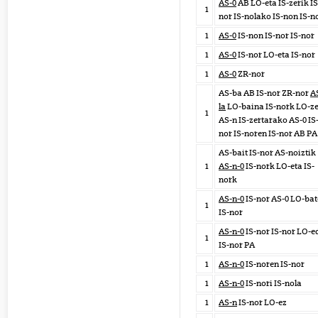
AS-0
AB LO-eta IS-zerik IS
1
nor IS-nolako IS-non IS-n
1
AS-0
IS-non IS-nor IS-nor
1
AS-0
IS-nor LO-eta IS-nor
1
AS-0
ZR-nor
AS-ba AB IS-nor ZR-nor
A
la
LO-baina IS-nork LO-z
1
AS-n IS-zertarako AS-0 IS
nor IS-noren IS-nor AB PA
AS-bait IS-nor AS-noiztik
1
AS-n-0
IS-nork LO-eta IS-
nork
AS-n-0
IS-nor AS-0 LO-bat
1
IS-nor
AS-n-0
IS-nor IS-nor LO-e
1
IS-nor PA
1
AS-n-0
IS-noren IS-nor
1
AS-n-0
IS-nori IS-nola
1
AS-n
IS-nor LO-ez