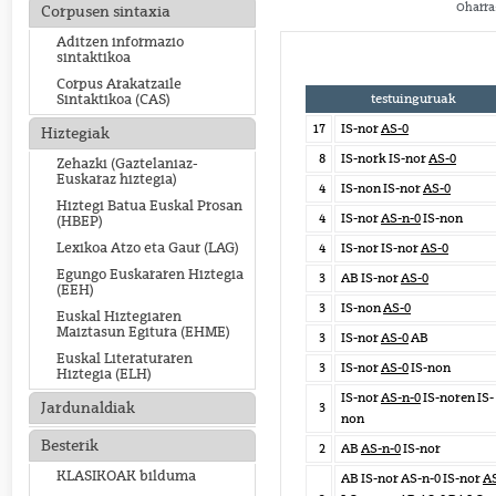
Oharra:
Corpusen sintaxia
Aditzen informazio
sintaktikoa
Corpus Arakatzaile
testuinguruak
Sintaktikoa (CAS)
17
IS-nor
AS-0
Hiztegiak
8
IS-nork IS-nor
AS-0
Zehazki (Gaztelaniaz-
Euskaraz hiztegia)
4
IS-non IS-nor
AS-0
Hiztegi Batua Euskal Prosan
4
IS-nor
AS-n-0
IS-non
(HBEP)
Lexikoa Atzo eta Gaur (LAG)
4
IS-nor IS-nor
AS-0
Egungo Euskararen Hiztegia
3
AB IS-nor
AS-0
(EEH)
3
IS-non
AS-0
Euskal Hiztegiaren
Maiztasun Egitura (EHME)
3
IS-nor
AS-0
AB
Euskal Literaturaren
3
IS-nor
AS-0
IS-non
Hiztegia (ELH)
IS-nor
AS-n-0
IS-noren IS-
Jardunaldiak
3
non
Besterik
2
AB
AS-n-0
IS-nor
KLASIKOAK bilduma
AB IS-nor AS-n-0 IS-nor
A