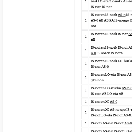
1
bait LO-eta ZR-nork
AS-ba
IS-non IS-nor
IS-noren IS-nork
AS-n
IS-
1
AS-0 AB AB PA IS-nongo I
nor
IS-noren IS-nork IS-nor
A
1
AB
IS-noren IS-nork IS-nor
A
1
n-0
IS-noren IS-nora
IS-noren IS-nork LO-burl
1
IS-nor
AS-0
IS-noren LO-eta IS-nor
AS
1
0
IS-non
IS-noren LO-irudia
AS-n-
1
IS-non AB LO-eta AB
1
IS-noren X0
AS-0
IS-noren X0 AS-nongo IS-
1
IS-nor LO-eta IS-nor
AS-0
1
IS-nori AS-n-0 IS-nor
AS-0
IS-nori AS-n-0 IS-nor LO-