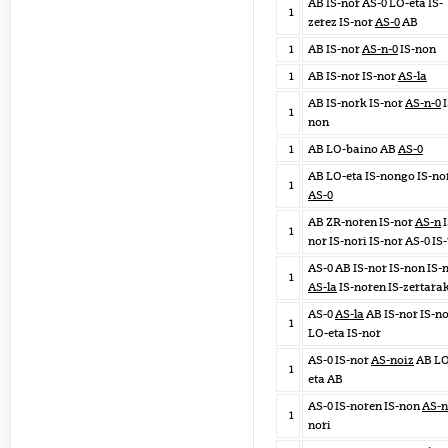
AB IS-nor AS-0 LO-eta IS-
1
zerez IS-nor
AS-0
AB
1
AB IS-nor
AS-n-0
IS-non
1
AB IS-nor IS-nor
AS-la
AB IS-nork IS-nor
AS-n-0
I
1
non
1
AB LO-baino AB
AS-0
AB LO-eta IS-nongo IS-no
1
AS-0
AB ZR-noren IS-nor
AS-n
I
1
nor IS-nori IS-nor AS-0 IS-
AS-0 AB IS-nor IS-non IS-
1
AS-la
IS-noren IS-zertara
AS-0
AS-la
AB IS-nor IS-n
1
LO-eta IS-nor
AS-0 IS-nor
AS-noiz
AB LO
1
eta AB
AS-0 IS-noren IS-non
AS-n
1
nori