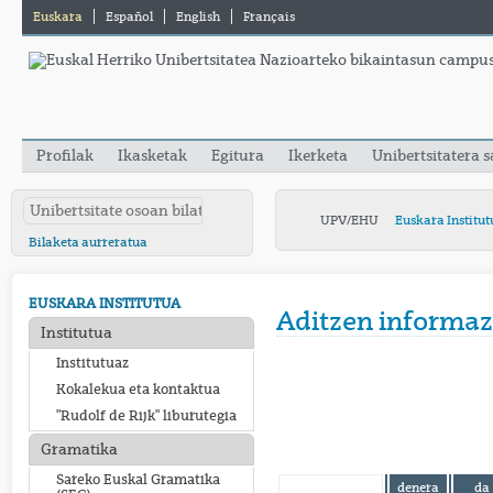
Euskara
Español
English
Français
Profilak
Ikasketak
Egitura
Ikerketa
Unibertsitatera 
UPV/EHU
Euskara Institut
Bilaketa aurreratua
EUSKARA INSTITUTUA
Aditzen informaz
Institutua
Institutuaz
Kokalekua eta kontaktua
"Rudolf de Rijk" liburutegia
Gramatika
Sareko Euskal Gramatika
denera
da