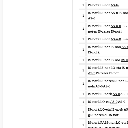
1
IS-nork IS-nor
AS-la
IS-nork IS-nor AS-n IS-no
1
AS-0
IS-nork IS-nor
AS-n-0
IS-? 
1
noren IS-zerez IS-nori
1
IS-nork IS-nor
AS-n-0
IS-
IS-nork IS-nor IS-non
AS-
1
IS-nork
1
IS-nork IS-nor IS-nor
AS-0
IS-nork IS-nor LO-eta IS-
1
AS-n
IS-zerez IS-nor
IS-nork IS-noren IS-nor L
1
nola
AS-0
AS-0
1
IS-nork IS-nork
AS-0
AS-0
1
IS-nork LO-ea
AS-0
AS-0
IS-nork LO-eta IS-nork
AS
1
0
IS-noren X0 IS-nor
IS-nork PA IS-non LO-eta 
1