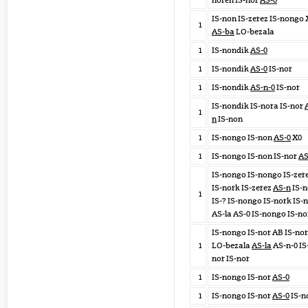
noren IS-nor
AS-0
IS-non IS-zerez IS-nongo 
1
AS-ba
LO-bezala
1
IS-nondik
AS-0
1
IS-nondik
AS-0
IS-nor
1
IS-nondik
AS-n-0
IS-nor
IS-nondik IS-nora IS-nor
1
n
IS-non
1
IS-nongo IS-non
AS-0
X0
1
IS-nongo IS-non IS-nor
AS
IS-nongo IS-nongo IS-zer
IS-nork IS-zerez
AS-n
IS-n
1
IS-? IS-nongo IS-nork IS-
AS-la AS-0 IS-nongo IS-no
IS-nongo IS-nor AB IS-nor
1
LO-bezala
AS-la
AS-n-0 IS
nor IS-nor
1
IS-nongo IS-nor
AS-0
1
IS-nongo IS-nor
AS-0
IS-n