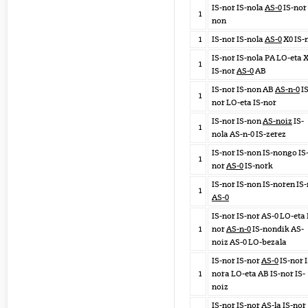
IS-nor IS-nola
AS-0
IS-nor 
1
non
1
IS-nor IS-nola
AS-0
X0 IS-
IS-nor IS-nola PA LO-eta 
1
IS-nor
AS-0
AB
IS-nor IS-non AB
AS-n-0
IS
1
nor LO-eta IS-nor
IS-nor IS-non
AS-noiz
IS-
1
nola AS-n-0 IS-zerez
IS-nor IS-non IS-nongo IS
1
nor
AS-0
IS-nork
IS-nor IS-non IS-noren IS
1
AS-0
IS-nor IS-nor AS-0 LO-eta 
1
nor
AS-n-0
IS-nondik AS-
noiz AS-0 LO-bezala
IS-nor IS-nor
AS-0
IS-nor I
1
nora LO-eta AB IS-nor IS-
noiz
IS-nor IS-nor AS-la IS-nor