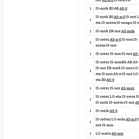
nor
AS-n-0
IS-non PA
1
IS-nork X0 AB
AS-0
IS-nork X0
AS-n-0
IS-nor 
1
eta IS-noren IS-nongo IS-
1
IS-nork ZR-nor
AS-nola
IS-zerez
AS-n-0
IS-non IS-
1
noren IS-nor
1
IS-zerez IS-non IS-nor
AS-
IS-zerez IS-nondik AB AS
IS-nor ZR-nork IS-non LO
1
eta IS-non AS-n IS-nor LO
eta X0
AS-0
1
IS-zerez IS-nor
AS-noiz
IS-zerez LO-eta IS-zerez 
1
IS-nork IS-noren IS-nor
A
1
IS-zerik
AS-0
IS-zertaz LO-nola
AS-n-0
I
1
nor IS-non
1
LO-aurre
AS-nor