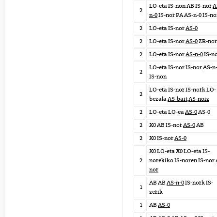
LO-eta IS-non AB IS-nor
A
2
n-0
IS-nor PA AS-n-0 IS-n
2
LO-eta IS-nor
AS-0
2
LO-eta IS-nor
AS-0
ZR-nor
2
LO-eta IS-nor
AS-n-0
IS-n
LO-eta IS-nor IS-nor
AS-n
2
IS-non
LO-eta IS-nor IS-nork LO-
2
bezala
AS-bait
AS-noiz
2
LO-eta LO-ea
AS-0
AS-0
2
X0 AB IS-nor
AS-0
AB
2
X0 IS-nor
AS-0
X0 LO-eta X0 LO-eta IS-
2
norekiko IS-noren IS-nor
nor
AB AB
AS-n-0
IS-nork IS-
1
zerik
1
AB
AS-0