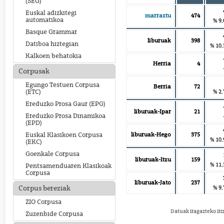
(SEG)
Euskal adizkitegi
marraztu
474
automatikoa
% 9,
Basque Grammar
liburuak
398
Datiboa hiztegian
% 10,
Kalkoen behatokia
Herria
4
Corpusak
Egungo Testuen Corpusa
Berria
72
% 2,
(ETC)
Ereduzko Prosa Gaur (EPG)
liburuak-Ipar
21
Ereduzko Prosa Dinamikoa
(EPD)
liburuak-Hego
375
Euskal Klasikoen Corpusa
% 10,
(EKC)
Goenkale Corpusa
liburuak-Itzu
159
% 11,
Pentsamenduaren Klasikoak
Corpusa
liburuak-Jato
237
% 9,
Corpus bereziak
ZIO Corpusa
Datuak iragazteko iri
Zuzenbide Corpusa