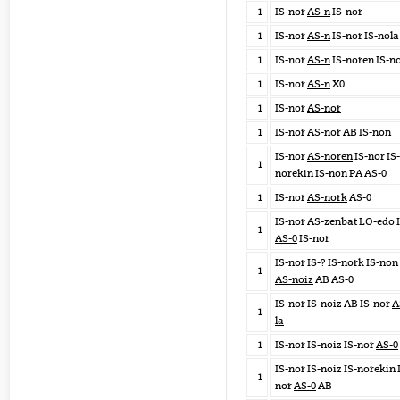
1
IS-nor
AS-n
IS-nor
1
IS-nor
AS-n
IS-nor IS-nola
1
IS-nor
AS-n
IS-noren IS-n
1
IS-nor
AS-n
X0
1
IS-nor
AS-nor
1
IS-nor
AS-nor
AB IS-non
IS-nor
AS-noren
IS-nor IS-
1
norekin IS-non PA AS-0
1
IS-nor
AS-nork
AS-0
IS-nor AS-zenbat LO-edo 
1
AS-0
IS-nor
IS-nor IS-? IS-nork IS-non
1
AS-noiz
AB AS-0
IS-nor IS-noiz AB IS-nor
A
1
la
1
IS-nor IS-noiz IS-nor
AS-0
IS-nor IS-noiz IS-norekin 
1
nor
AS-0
AB