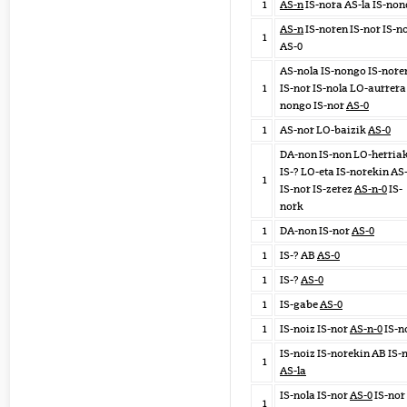
1
AS-n
IS-nora AS-la IS-non
AS-n
IS-noren IS-nor IS-n
1
AS-0
AS-nola IS-nongo IS-nore
1
IS-nor IS-nola LO-aurrera 
nongo IS-nor
AS-0
1
AS-nor LO-baizik
AS-0
DA-non IS-non LO-herria
IS-? LO-eta IS-norekin AS
1
IS-nor IS-zerez
AS-n-0
IS-
nork
1
DA-non IS-nor
AS-0
1
IS-? AB
AS-0
1
IS-?
AS-0
1
IS-gabe
AS-0
1
IS-noiz IS-nor
AS-n-0
IS-n
IS-noiz IS-norekin AB IS-
1
AS-la
IS-nola IS-nor
AS-0
IS-nor 
1