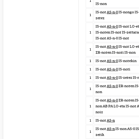
1
IS-non
IS-nor
AS-n-0
IS-nongo IS
1
zerez
IS-nor
AS-n-0
IS-nor LO-e
1
IS-noren IS-nor IS-zertar
IS-nor AS-n-0 IS-nor
IS-nor
AS-n-0
IS-nor LO-e
1
ZR-noren IS-nori IS-non
1
IS-nor
AS-n-0
IS-norekin
1
IS-nor
AS-n-0
IS-nori
1
IS-nor
AS-n-0
IS-zerez IS-
IS-nor
AS-n-0
ZR-noren IS
1
non
IS-nor
AS-n-0
ZR-noren IS
1
non AB PA LO-eta IS-nor 
noiz
1
IS-nor
AS-n
IS-nor
AS-n
IS-non AS-0 IS
1
zerik