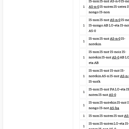
IS-non IS-nor AS-n-0 IS-n
1
AS-n-0
IS-noren IS-zerez I
nongo IS-non
IS-non IS-nor
AS-n-0
IS-no
1
IS-nongo AB LO-eta IS-no
AS-0
IS-non IS-nor
AS-n-0
IS-
1
norekin
IS-non IS-nor IS-noiz IS-
1
norekin IS-nor
AS-0
AB LO
eta AB
IS-non IS-nor IS-nor IS-
1
norekin AS-n IS-nor
AS-n-
IS-nork
IS-non IS-nor PA LO-eta IS
1
noren IS-nor
AS-0
IS-non IS-norekin IS-nor I
1
nongo IS-nor
AS-ba
1
IS-non IS-noren IS-nor
AS
IS-non IS-noren LO-eta IS
1