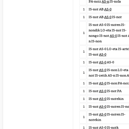
PA-noiz
AS-n
IS-nola
1
IS-nor AB
AS-0
1
IS-nor AB
AS-0
IS-nor
IS-nor AS-0 IS-noren IS-
nondik LO-eta IS-nor IS-
1
nongo IS-nor
AS-0
IS-nor 
n IS-non
IS-nor AS-0 LO-eta IS-art
1
IS-nor
AS-0
1
IS-nor
AS-0
AS-0
IS-nor
AS-0
IS-non LO-eta 
1
nor IS-zerik AS-n IS-non 
1
IS-nor
AS-0
IS-non PA-noi
1
IS-nor
AS-0
IS-nor PA
1
IS-nor
AS-0
IS-norekin
1
IS-nor
AS-0
IS-noren IS-n
IS-nor
AS-0
IS-noren IS-
1
norekin
1
IS-nor
AS-0
IS-nork