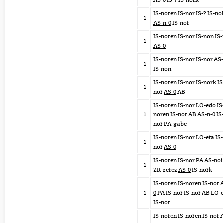
AS-0 IS-? IS-nork
IS-noren IS-nor IS-? IS-no
1
AS-n-0
IS-nor
IS-noren IS-nor IS-non IS
1
AS-0
IS-noren IS-nor IS-nor
AS-
1
IS-non
IS-noren IS-nor IS-nork IS
1
nor
AS-0
AB
IS-noren IS-nor LO-edo IS
1
noren IS-nor AB
AS-n-0
IS
nor PA-gabe
IS-noren IS-nor LO-eta IS-
1
nor
AS-0
IS-noren IS-nor PA AS-noi
1
ZR-zerez
AS-0
IS-nork
IS-noren IS-noren IS-nor
1
0
PA IS-nor IS-nor AB LO-
IS-nor
IS-noren IS-noren IS-nor 