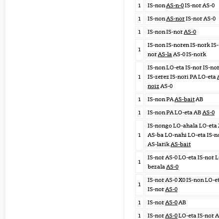
1
IS-non
AS-n-0
IS-nor AS-0
1
IS-non
AS-nor
IS-nor AS-0
1
IS-non IS-nor
AS-0
IS-non IS-noren IS-nork IS-
1
nor
AS-la
AS-0 IS-nork
IS-non LO-eta IS-nor IS-no
1
IS-zerez IS-nori PA LO-eta
noiz
AS-0
1
IS-non PA
AS-bait
AB
1
IS-non PA LO-eta AB
AS-0
IS-nongo LO-ahala LO-eta
1
AS-ba LO-nahi LO-eta IS-n
AS-larik
AS-bait
IS-nor AS-0 LO-eta IS-nor 
1
bezala
AS-0
IS-nor AS-0 X0 IS-non LO-e
1
IS-nor
AS-0
1
IS-nor
AS-0
AB
1
IS-nor
AS-0
LO-eta IS-nor A