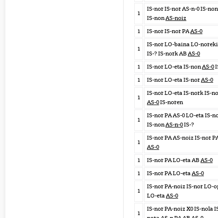
IS-nor IS-nor AS-n-0 IS-no
1
IS-non
AS-noiz
1
IS-nor IS-nor PA
AS-0
IS-nor LO-baina LO-norek
1
IS-? IS-nork AB
AS-0
1
IS-nor LO-eta IS-non
AS-0
I
1
IS-nor LO-eta IS-nor
AS-0
IS-nor LO-eta IS-nork IS-n
1
AS-0
IS-noren
IS-nor PA AS-0 LO-eta IS-n
1
IS-non
AS-n-0
IS-?
IS-nor PA AS-noiz IS-nor P
1
AS-0
1
IS-nor PA LO-eta AB
AS-0
1
IS-nor PA LO-eta
AS-0
IS-nor PA-noiz IS-nor LO-
1
LO-eta
AS-0
IS-nor PA-noiz X0 IS-nola I
1