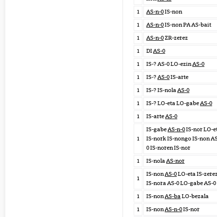
1
AS-n-0
IS-non
1
AS-n-0
IS-non PA AS-bait
1
AS-n-0
ZR-zerez
1
DI
AS-0
1
IS-? AS-0 LO-ezin
AS-0
1
IS-?
AS-0
IS-arte
1
IS-? IS-nola
AS-0
1
IS-? LO-eta LO-gabe
AS-0
1
IS-arte
AS-0
IS-gabe
AS-n-0
IS-nor LO-e
1
IS-nork IS-nongo IS-non A
0 IS-noren IS-nor
1
IS-nola
AS-nor
IS-non
AS-0
LO-eta IS-zere
1
IS-nora AS-0 LO-gabe AS-0
1
IS-non
AS-ba
LO-bezala
1
IS-non
AS-n-0
IS-nor