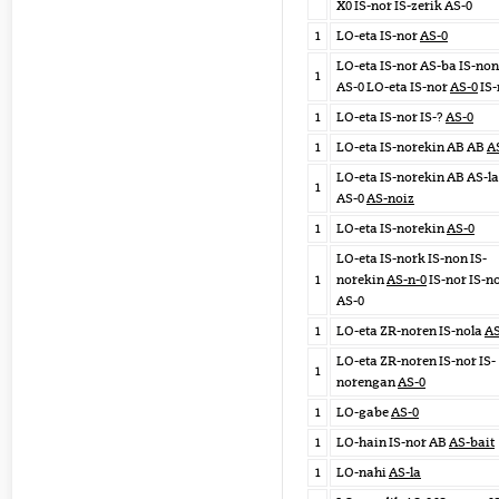
X0 IS-nor IS-zerik AS-0
1
LO-eta IS-nor
AS-0
LO-eta IS-nor AS-ba IS-non
1
AS-0 LO-eta IS-nor
AS-0
IS-
1
LO-eta IS-nor IS-?
AS-0
1
LO-eta IS-norekin AB AB
A
LO-eta IS-norekin AB AS-la
1
AS-0
AS-noiz
1
LO-eta IS-norekin
AS-0
LO-eta IS-nork IS-non IS-
1
norekin
AS-n-0
IS-nor IS-n
AS-0
1
LO-eta ZR-noren IS-nola
AS
LO-eta ZR-noren IS-nor IS-
1
norengan
AS-0
1
LO-gabe
AS-0
1
LO-hain IS-nor AB
AS-bait
1
LO-nahi
AS-la