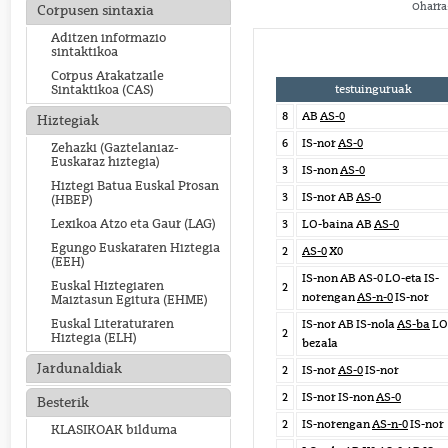
Oharra:
Corpusen sintaxia
Aditzen informazio
sintaktikoa
Corpus Arakatzaile
testuinguruak
Sintaktikoa (CAS)
8
AB
AS-0
Hiztegiak
6
IS-nor
AS-0
Zehazki (Gaztelaniaz-
Euskaraz hiztegia)
3
IS-non
AS-0
Hiztegi Batua Euskal Prosan
3
IS-nor AB
AS-0
(HBEP)
Lexikoa Atzo eta Gaur (LAG)
3
LO-baina AB
AS-0
Egungo Euskararen Hiztegia
2
AS-0
X0
(EEH)
IS-non AB AS-0 LO-eta IS-
Euskal Hiztegiaren
2
norengan
AS-n-0
IS-nor
Maiztasun Egitura (EHME)
Euskal Literaturaren
IS-nor AB IS-nola
AS-ba
LO
2
Hiztegia (ELH)
bezala
Jardunaldiak
2
IS-nor
AS-0
IS-nor
2
IS-nor IS-non
AS-0
Besterik
2
IS-norengan
AS-n-0
IS-nor
KLASIKOAK bilduma