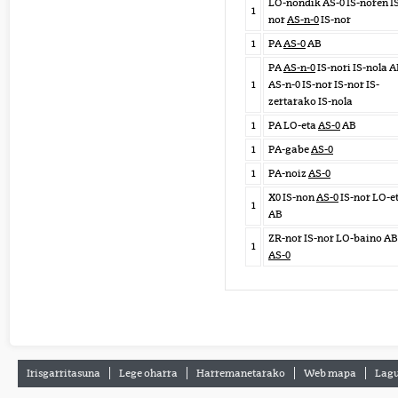
LO-nondik AS-0 IS-noren I
1
nor
AS-n-0
IS-nor
1
PA
AS-0
AB
PA
AS-n-0
IS-nori IS-nola 
1
AS-n-0 IS-nor IS-nor IS-
zertarako IS-nola
1
PA LO-eta
AS-0
AB
1
PA-gabe
AS-0
1
PA-noiz
AS-0
X0 IS-non
AS-0
IS-nor LO-e
1
AB
ZR-nor IS-nor LO-baino AB
1
AS-0
Irisgarritasuna
Lege oharra
Harremanetarako
Web mapa
Lagu