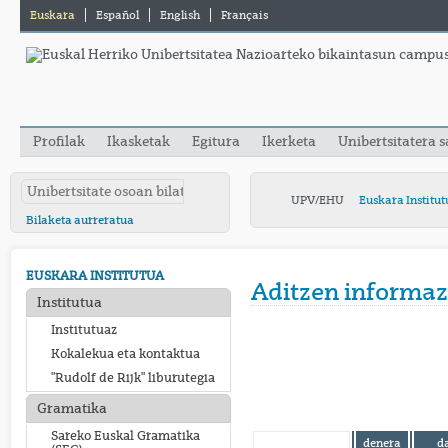
Euskara
Español
English
Français
Profilak
Ikasketak
Egitura
Ikerketa
Unibertsitatera 
UPV/EHU
Euskara Institut
Bilaketa aurreratua
EUSKARA INSTITUTUA
Aditzen informaz
Institutua
Institutuaz
Kokalekua eta kontaktua
"Rudolf de Rijk" liburutegia
Gramatika
Sareko Euskal Gramatika
denera
d