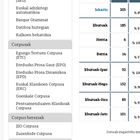
(SEG)
Euskal adizkitegi
lokartu
205
automatikoa
% 8
Basque Grammar
liburuak
185
Datiboa hiztegian
% 9
Kalkoen behatokia
Herria
6
% 10
Corpusak
Egungo Testuen Corpusa
Berria
14
% 5
(ETC)
Ereduzko Prosa Gaur (EPG)
liburuak-Ipar
32
Ereduzko Prosa Dinamikoa
% 10
(EPD)
liburuak-Hego
152
Euskal Klasikoen Corpusa
% 9
(EKC)
Goenkale Corpusa
liburuak-Itzu
83
% 9
Pentsamenduaren Klasikoak
Corpusa
liburuak-Jato
101
% 9
Corpus bereziak
ZIO Corpusa
Datuak iragazteko iri
Zuzenbide Corpusa