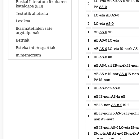
LO-edo AB X0 AS-0 AB IS-n
Euskal Literatura Itzuliaren
2
katalogoa (ELI)
PA
AS-0
Testutik ahotsera
2
LO-eta AB
AS-0
Lexikoa
2
LO-eta
AS-0
Ikasmaterialen sare
1
AB
AS-0
AB
argitalpenak
Berriak
1
AB
AS-0
LO-eta
Esteka interesgarriak
1
AB
AS-0
LO-eta IS-nork AS
In memoriam
1
AB
AS-0
X0
1
AB
AS-bait
ZR-nork IS-non
AB AS-n IS-nor
AS-0
IS-nor
1
PA IS-non
1
AB
AS-non
AS-0
1
AB IS-non
AS-la
AB
1
AB IS-non
AS-n-0
IS-?
AB IS-nongo AS-ba IS-nor I
1
non
AS-noiz
AB IS-nor AS-0 LO-eta IS-n
1
IS-nola AB
AS-n-0
IS-nork 