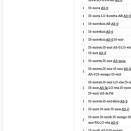
nora AS-n PA AB
AS-0
1
IS-nora
AS-0
1
IS-nora LO-kontra AB
AS-0
1
IS-norekin AB
AS-0
1
IS-norekin
AS-0
1
IS-norekin
AS-0
IS-nor
IS-noren IS-nor AS-0 LO-et
1
IS-nor
AS-0
1
IS-noren IS-nor
AS-noiz
IS-noren IS-nor IS-nor
AS-l
1
AS-0 IS-nongo IS-nor
IS-noren IS-nor LO-eta IS-
1
IS-non
AS-la
LO-eta IS-nor
IS-nori AS-la PA
1
IS-noren IS-norekin
AS-0
1
IS-nori IS-nor IS-non
AS-0
IS-nori IS-nork IS-nongo IS
1
nor PA LO-eta
AS-0
1
IS-nork
AS-0
IS-noren