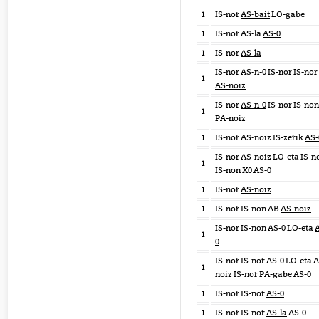
1
IS-nor
AS-bait
LO-gabe
1
IS-nor AS-la
AS-0
1
IS-nor
AS-la
IS-nor AS-n-0 IS-nor IS-nor
1
AS-noiz
IS-nor
AS-n-0
IS-nor IS-non
1
PA-noiz
1
IS-nor AS-noiz IS-zerik
AS-
IS-nor AS-noiz LO-eta IS-n
1
IS-non X0
AS-0
1
IS-nor
AS-noiz
1
IS-nor IS-non AB
AS-noiz
IS-nor IS-non AS-0 LO-eta
1
0
IS-nor IS-nor AS-0 LO-eta 
1
noiz IS-nor PA-gabe
AS-0
1
IS-nor IS-nor
AS-0
1
IS-nor IS-nor
AS-la
AS-0