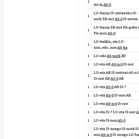
1
AS-la
AS-0
LO-baina IS-zertarako IS-
1
nork ZR-nor
AS-0
IS-noren
LO-baina ZR-nor PA-gabe 
1
PA-noiz
AS-0
LO-baldin_eta LO-
1
non_edo_non
AS-ba
1
LO-edo
AS-nork
X0
1
LO-eta AB
AS-n-0
IS-nor
LO-eta AB IS-zertzat AS-n-
1
IS-nor AB
AS-0
AB
1
LO-eta
AS-0
AB IS-?
1
LO-eta
AS-0
IS-non AB
1
LO-eta
AS-n-0
IS-nor
1
LO-eta IS-? LO-eta IS-nor
A
1
LO-eta IS-non
AS-0
LO-eta IS-nongo IS-nork IS
1
non
AS-n-0
IS-nongo LO-ba