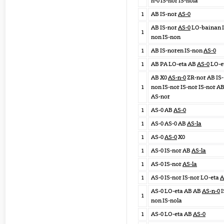
n-0 IS-nor IS-nola
1
AB IS-nor
AS-0
AB IS-nor
AS-0
LO-bainan I
1
non IS-non
1
AB IS-noren IS-non
AS-0
1
AB PA LO-eta AB
AS-0
LO-e
AB X0
AS-n-0
ZR-nor AB IS-
1
non IS-nor IS-nor IS-nor A
AS-nor
1
AS-0 AB
AS-0
1
AS-0 AS-0 AB
AS-la
1
AS-0
AS-0
X0
1
AS-0 IS-nor AB
AS-la
1
AS-0 IS-nor
AS-la
1
AS-0 IS-nor IS-nor LO-eta
A
AS-0 LO-eta AB AB
AS-n-0
I
1
non IS-nola
1
AS-0 LO-eta AB
AS-0