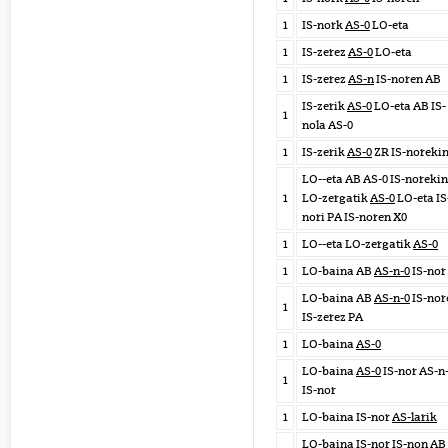
1
IS-nork
AS-0
LO-eta
1
IS-zerez
AS-0
LO-eta
1
IS-zerez
AS-n
IS-noren AB
IS-zerik
AS-0
LO-eta AB IS-
1
nola AS-0
1
IS-zerik
AS-0
ZR IS-noreki
LO--eta AB AS-0 IS-norekin
1
LO-zergatik
AS-0
LO-eta IS
nori PA IS-noren X0
1
LO--eta LO-zergatik
AS-0
1
LO-baina AB
AS-n-0
IS-nor
LO-baina AB
AS-n-0
IS-nor
1
IS-zerez PA
1
LO-baina
AS-0
LO-baina
AS-0
IS-nor AS-n
1
IS-nor
1
LO-baina IS-nor
AS-larik
LO-baina IS-nor IS-non AB