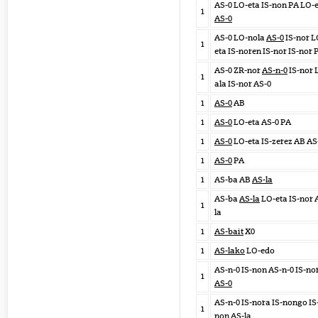
AS-0 LO-eta IS-non PA LO-
1
AS-0
AS-0 LO-nola
AS-0
IS-nor L
1
eta IS-noren IS-nor IS-nor 
AS-0 ZR-nor
AS-n-0
IS-nor 
1
ala IS-nor AS-0
1
AS-0
AB
1
AS-0
LO-eta AS-0 PA
1
AS-0
LO-eta IS-zerez AB AS
1
AS-0
PA
1
AS-ba AB
AS-la
AS-ba
AS-la
LO-eta IS-nor 
1
la
1
AS-bait
X0
1
AS-lako
LO-edo
AS-n-0 IS-non AS-n-0 IS-no
1
AS-0
AS-n-0 IS-nora IS-nongo IS
1
non
AS-la