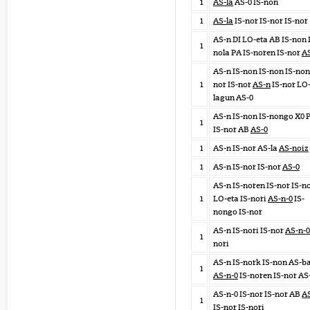
1
AS-la
AS-0 IS-non
1
AS-la
IS-nor IS-nor IS-nor
AS-n DI LO-eta AB IS-non 
1
nola PA IS-noren IS-nor
A
AS-n IS-non IS-non IS-non
1
nor IS-nor
AS-n
IS-nor LO
lagun AS-0
AS-n IS-non IS-nongo X0 
1
IS-nor AB
AS-0
1
AS-n IS-nor AS-la
AS-noiz
1
AS-n IS-nor IS-nor
AS-0
AS-n IS-noren IS-nor IS-n
1
LO-eta IS-nori
AS-n-0
IS-
nongo IS-nor
AS-n IS-nori IS-nor
AS-n-0
1
nori
AS-n IS-nork IS-non AS-b
1
AS-n-0
IS-noren IS-nor AS
AS-n-0 IS-nor IS-nor AB
A
1
IS-nor IS-nori