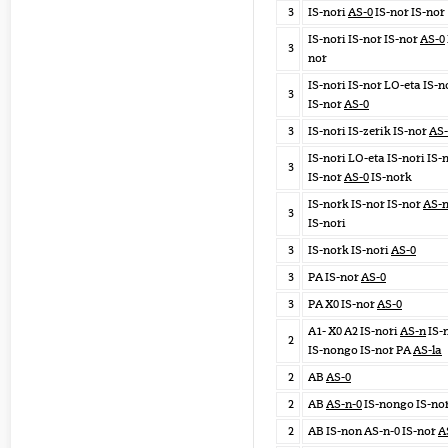
3
IS-nori
AS-0
IS-nor IS-nor
IS-nori IS-nor IS-nor
AS-0
3
nor
IS-nori IS-nor LO-eta IS-n
3
IS-nor
AS-0
3
IS-nori IS-zerik IS-nor
AS-
IS-nori LO-eta IS-nori IS-
3
IS-nor
AS-0
IS-nork
IS-nork IS-nor IS-nor
AS-n
3
IS-nori
3
IS-nork IS-nori
AS-0
3
PA IS-nor
AS-0
3
PA X0 IS-nor
AS-0
A1- X0 A2 IS-nori
AS-n
IS-
2
IS-nongo IS-nor PA
AS-la
2
AB
AS-0
2
AB
AS-n-0
IS-nongo IS-no
2
AB IS-non AS-n-0 IS-nor
A