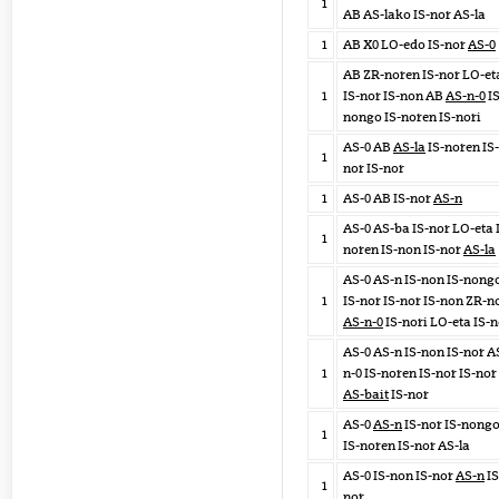
1
AB AS-lako IS-nor AS-la
1
AB X0 LO-edo IS-nor
AS-0
AB ZR-noren IS-nor LO-et
1
IS-nor IS-non AB
AS-n-0
IS
nongo IS-noren IS-nori
AS-0 AB
AS-la
IS-noren IS-
1
nor IS-nor
1
AS-0 AB IS-nor
AS-n
AS-0 AS-ba IS-nor LO-eta 
1
noren IS-non IS-nor
AS-la
AS-0 AS-n IS-non IS-nong
1
IS-nor IS-nor IS-non ZR-n
AS-n-0
IS-nori LO-eta IS-n
AS-0 AS-n IS-non IS-nor A
1
n-0 IS-noren IS-nor IS-nor
AS-bait
IS-nor
AS-0
AS-n
IS-nor IS-nong
1
IS-noren IS-nor AS-la
AS-0 IS-non IS-nor
AS-n
IS
1
nor