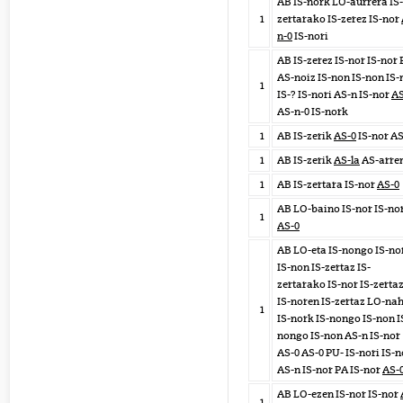
AB IS-nork LO-aurrera IS-
1
zertarako IS-zerez IS-nor
n-0
IS-nori
AB IS-zerez IS-nor IS-nor
AS-noiz IS-non IS-non IS
1
IS-? IS-nori AS-n IS-nor
AS
AS-n-0 IS-nork
1
AB IS-zerik
AS-0
IS-nor AS
1
AB IS-zerik
AS-la
AS-arre
1
AB IS-zertara IS-nor
AS-0
AB LO-baino IS-nor IS-no
1
AS-0
AB LO-eta IS-nongo IS-no
IS-non IS-zertaz IS-
zertarako IS-nor IS-zerta
IS-noren IS-zertaz LO-nah
1
IS-nork IS-nongo IS-non I
nongo IS-non AS-n IS-nor
AS-0 AS-0 PU- IS-nori IS-n
AS-n IS-nor PA IS-nor
AS-
AB LO-ezen IS-nor IS-nor
1