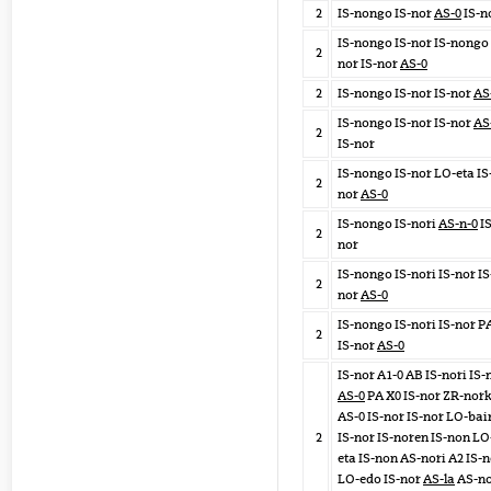
2
IS-nongo IS-nor
AS-0
IS-n
IS-nongo IS-nor IS-nongo 
2
nor IS-nor
AS-0
2
IS-nongo IS-nor IS-nor
AS
IS-nongo IS-nor IS-nor
AS
2
IS-nor
IS-nongo IS-nor LO-eta IS
2
nor
AS-0
IS-nongo IS-nori
AS-n-0
IS
2
nor
IS-nongo IS-nori IS-nor IS
2
nor
AS-0
IS-nongo IS-nori IS-nor P
2
IS-nor
AS-0
IS-nor A1-0 AB IS-nori IS-
AS-0
PA X0 IS-nor ZR-nor
AS-0 IS-nor IS-nor LO-bai
2
IS-nor IS-noren IS-non LO
eta IS-non AS-nori A2 IS-
LO-edo IS-nor
AS-la
AS-no