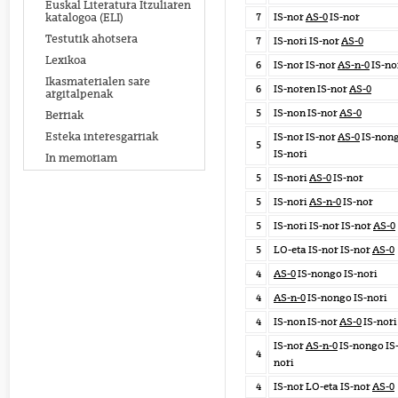
Euskal Literatura Itzuliaren
7
IS-nor
AS-0
IS-nor
katalogoa (ELI)
Testutik ahotsera
7
IS-nori IS-nor
AS-0
Lexikoa
6
IS-nor IS-nor
AS-n-0
IS-no
Ikasmaterialen sare
6
IS-noren IS-nor
AS-0
argitalpenak
5
IS-non IS-nor
AS-0
Berriak
Esteka interesgarriak
IS-nor IS-nor
AS-0
IS-non
5
IS-nori
In memoriam
5
IS-nori
AS-0
IS-nor
5
IS-nori
AS-n-0
IS-nor
5
IS-nori IS-nor IS-nor
AS-0
5
LO-eta IS-nor IS-nor
AS-0
4
AS-0
IS-nongo IS-nori
4
AS-n-0
IS-nongo IS-nori
4
IS-non IS-nor
AS-0
IS-nori
IS-nor
AS-n-0
IS-nongo IS
4
nori
4
IS-nor LO-eta IS-nor
AS-0