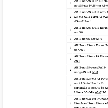
AB IS-nor AS-la PA LO-eta 
1
nori IS-nor PA IS-nor
AS-0
AB IS-nor AS-n-0 IS-nork 
1
LO-eta X0 IS-zerez
AS-0
X
AS-n-0 IS-nor
AB IS-nor
AS-n-0
IS-nor IS
1
nor X0
1
AB IS-nor IS-nor
AS-0
AB IS-nor IS-nor IS-nor IS
1
nor
AS-0
AB IS-nor IS-nor PA IS-no
1
AS-0
AB IS-nor IS-zerez PA IS-
1
nongo IS-nor
AS-0
AB IS-nor LO-eta AB PU- I
nork LO-eta IS-nork IS-
1
zertarako IS-nor AS-ba A
LO-eta LO-falta
AS-0
IS-?
AB IS-nor LO-eta DA-non
1
IS-nolako IS-nor IS-nor
AS