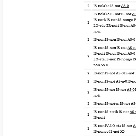
2
IS-nolako IS-nor
AS-0
IS-nolako IS-nor IS-nor
AS
IS-nork IS-non IS-nongo 
2
LO-edo ZR-nori IS-nor
AS
noiz
2
IS-non IS-non IS-nor
AS-0
IS-non IS-non IS-nor
AS-n
IS-nori IS-nor IS-nor
AS-0
2
LO-eta IS-non IS-nongo IS
non AS-0
2
IS-non IS-nor
AS-0
IS-nor
2
IS-non IS-nor
AS-n-0
IS-no
IS-non IS-nor IS-nor
AS-0
2
nori
2
IS-non IS-noren IS-nor
AS
IS-non IS-zerik IS-nor
AS-
2
IS-nori
IS-non PA LO-eta IS-nor
A
2
IS-nongo IS-nor X0