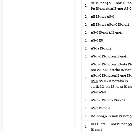
AB IS-nongo IS-nori IS-no
2
PA IS-norekin IS-nor
AS-0
2
AB IS-nor
AS-0
2
AB IS-nor
AS-n-0
IS-nori
2
AS-0
IS-nork IS-nori
2
AS-0
X0
2
AS-la
IS-nori
2
AS-n-0
IS-noren IS-nori
AS-n-0
IS-noren LO-eta IS
nor AS-n IS-arteko IS-nor
AS-n-0 IS-noren IS-nor IS
2
AS-0
AS-0 ZR-norako IS-
zerik LO-eta IS-nora IS-n
AS-0 AS-0
2
AS-n-0
IS-nori IS-nork
2
AS-n
IS-nola
2
DA-nongo IS-non IS-nor
A
DI LO-eta IS-nor IS-nor
AS
2
IS-nori