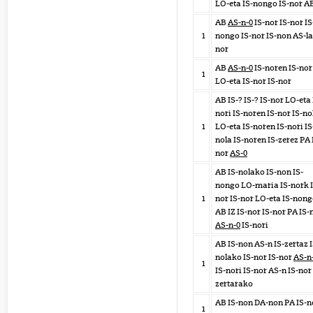
LO-eta IS-nongo IS-nor A
AB
AS-n-0
IS-nor IS-nor IS
1
nongo IS-nor IS-non AS-la
nor
AB
AS-n-0
IS-noren IS-nor
1
LO-eta IS-nor IS-nor
AB IS-? IS-? IS-nor LO-eta 
nori IS-noren IS-nor IS-no
1
LO-eta IS-noren IS-nori IS
nola IS-noren IS-zerez PA 
nor
AS-0
AB IS-nolako IS-non IS-
nongo LO-maria IS-nork I
1
nor IS-nor LO-eta IS-non
AB IZ IS-nor IS-nor PA IS-
AS-n-0
IS-nori
AB IS-non AS-n IS-zertaz I
nolako IS-nor IS-nor
AS-n
1
IS-nori IS-nor AS-n IS-nor 
zertarako
AB IS-non DA-non PA IS-
1