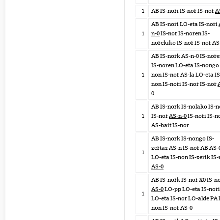
1
AB IS-nori IS-nor IS-nor
A
AB IS-nori LO-eta IS-nori
1
n-0
IS-nor IS-noren IS-
norekiko IS-nor IS-nor AS
AB IS-nork AS-n-0 IS-nor
IS-noren LO-eta IS-nongo 
1
non IS-nor AS-la LO-eta IS
non IS-nori IS-nor IS-nor
0
AB IS-nork IS-nolako IS-n
1
IS-nor
AS-n-0
IS-nori IS-n
AS-bait IS-nor
AB IS-nork IS-nongo IS-
zertaz AS-n IS-nor AB AS-
1
LO-eta IS-non IS-zerik IS-
AS-0
AB IS-nork IS-nor X0 IS-n
AS-0
LO-pp LO-eta IS-nori
1
LO-eta IS-nor LO-alde PA 
non IS-nor AS-0