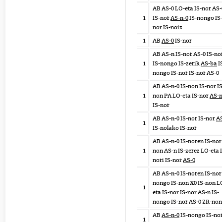
AB AS-0 LO-eta IS-nor AS-
1
IS-nor
AS-n-0
IS-nongo IS
nor IS-noiz
1
AB
AS-0
IS-nor
AB AS-n IS-nor AS-0 IS-no
1
IS-nongo IS-zerik
AS-ba
I
nongo IS-nor IS-nor AS-0
AB AS-n-0 IS-non IS-nor IS
1
non PA LO-eta IS-nor
AS-n
IS-nor
AB AS-n-0 IS-nor IS-nor
A
1
IS-nolako IS-nor
AB AS-n-0 IS-noren IS-nor 
1
non AS-n IS-zerez LO-eta 
nori IS-nor
AS-0
AB AS-n-0 IS-noren IS-nor 
nongo IS-non X0 IS-non L
1
eta IS-nor IS-nor
AS-n
IS-
nongo IS-nor AS-0 ZR-non
AB
AS-n-0
IS-nongo IS-no
1