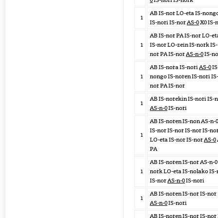
0
IS-nori IS-nork
AB IS-nor LO-eta IS-nong
1
IS-nori IS-nor
AS-0
X0 IS-
AB IS-nor PA IS-nor LO-et
1
IS-nor LO-zein IS-nork IS-
nor PA IS-nor
AS-n-0
IS-no
AB IS-nora IS-nori
AS-0
IS
1
nongo IS-noren IS-nori IS
nor PA IS-nor
AB IS-norekin IS-nori IS-
1
AS-n-0
IS-nori
AB IS-noren IS-non AS-n-
IS-nor IS-nor IS-nor IS-no
1
LO-eta IS-nor IS-nor
AS-0
PA
AB IS-noren IS-nor AS-n-0 
1
nork LO-eta IS-nolako IS-
IS-nor
AS-n-0
IS-nori
AB IS-noren IS-nor IS-nor
1
AS-n-0
IS-nori
AB IS-noren IS-nor IS-nor 