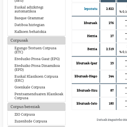
(SEG)
Euskal adizkitegi
leporatu
2.822
automatikoa
% 0,1
Basque Grammar
-
liburuak
276
Datiboa hiztegian
-
Kalkoen behatokia
-
Herria
27
-
Corpusak
Egungo Testuen Corpusa
Berria
2.519
% 0,1
(ETC)
Ereduzko Prosa Gaur (EPG)
-
liburuak-Ipar
23
Ereduzko Prosa Dinamikoa
-
(EPD)
-
liburuak-Hego
244
Euskal Klasikoen Corpusa
-
(EKC)
Goenkale Corpusa
-
liburuak-Itzu
87
-
Pentsamenduaren Klasikoak
Corpusa
-
liburuak-Jato
180
-
Corpus bereziak
ZIO Corpusa
Datuak iragazteko iri
Zuzenbide Corpusa