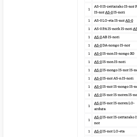
AS-0 IS-zertarako IS-nor 
1
IS-nor
AS-0
IS-nori
1
AS-0 LO-eta IS-nor
AS-0
1
AS-0 PA IS-nork IS-nori
AS
1
AS-0
AB IS-nori
1
AS-0
DA-nongo IS-nor
1
AS-0
IS-non IS-nongo X0
1
AS-0
IS-non IS-nori
1
AS-0
IS-nongo IS-nor IS-n
1
AS-0
IS-nor AS-n IS-nori
1
AS-0
IS-nor IS-nongo IS-n
1
AS-0
IS-nor IS-noren IS-n
AS-0
IS-nor IS-noren LO-
1
ardura
AS-0
IS-nor IS-zertarako I
1
nor
1
AS-0
IS-nor LO-eta