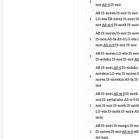
1
nor
AS-0
IS-nor
AB IS-noren IS-nor IS-nor
1
LO-eta ZR-zerez IS-nori IS
nor
AS-n-0
IS-nork IS-nori
AB IS-noren IS-nor IS-nor
1
IS-non AS-la AS-0 LO-eta I
nori
AS-n-0
IS-nor IS-nor
AB IS-noren LO-eta IS-no
1
IS-arteko IS-nor IS-nor
AS
AB IS-nori
AS-0
IS-nolako 
norekin LO-eta IS-noren I
1
noren IS-norekin AS-la IS-
nor
AB IS-nori
AS-n-0
IS-nork 
nor IS-zertarako AS-n-0 IS
1
nor IS-nor IS-nork IS-nor
LO-eta IS-nork IS-nora AS
noiz
AB IS-nori IS-nongo IS-n
1
IS-noren IS-nor
AS-n-0
AB
AS-bait