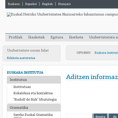
Euskara
Español
English
Français
Profilak
Ikasketak
Egitura
Ikerketa
Unibertsitatera 
UPV/EHU
Euskara Institut
Bilaketa aurreratua
EUSKARA INSTITUTUA
Aditzen informaz
Institutua
Institutuaz
Kokalekua eta kontaktua
"Rudolf de Rijk" liburutegia
Gramatika
Sareko Euskal Gramatika
denera
da