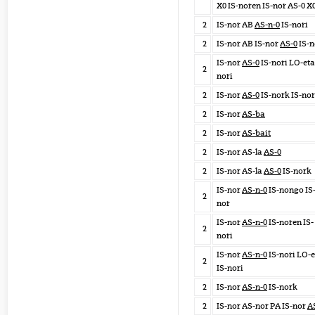
X0 IS-noren IS-nor AS-0 X
2
IS-nor AB
AS-n-0
IS-nori
2
IS-nor AB IS-nor
AS-0
IS-n
IS-nor
AS-0
IS-nori LO-eta
2
nori
2
IS-nor
AS-0
IS-nork IS-nor
2
IS-nor
AS-ba
2
IS-nor
AS-bait
2
IS-nor AS-la
AS-0
2
IS-nor AS-la
AS-0
IS-nork
IS-nor
AS-n-0
IS-nongo IS
2
nor
IS-nor
AS-n-0
IS-noren IS-
2
nori
IS-nor
AS-n-0
IS-nori LO-e
2
IS-nori
2
IS-nor
AS-n-0
IS-nork
2
IS-nor AS-nor PA IS-nor
A