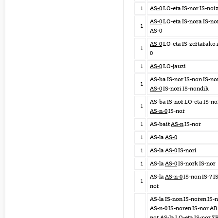
1
AS-0
LO-eta IS-nor IS-noi
AS-0
LO-eta IS-nora IS-no
1
AS-0
AS-0
LO-eta IS-zertarako 
1
0
1
AS-0
LO-jauzi
AS-ba IS-nor IS-non IS-no
1
AS-0
IS-nori IS-nondik
AS-ba IS-nor LO-eta IS-no
1
AS-n-0
IS-nor
1
AS-bait
AS-n
IS-nor
1
AS-la
AS-0
1
AS-la
AS-0
IS-nori
1
AS-la
AS-0
IS-nork IS-nor
AS-la
AS-n-0
IS-non IS-? IS
1
nor
AS-la IS-non IS-noren IS-
AS-n-0 IS-noren IS-nor AB 
nor AS-la LO-eta IS-nor Z