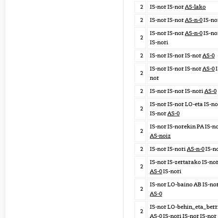
2
IS-nor IS-nor
AS-lako
2
IS-nor IS-nor
AS-n-0
IS-no
IS-nor IS-nor
AS-n-0
IS-no
2
IS-nori
2
IS-nor IS-nor IS-nor
AS-0
IS-nor IS-nor IS-nor
AS-0
I
2
nor
2
IS-nor IS-nor IS-nori
AS-0
IS-nor IS-nor LO-eta IS-no
2
IS-nor
AS-0
IS-nor IS-norekin PA IS-n
2
AS-noiz
2
IS-nor IS-nori
AS-n-0
IS-n
IS-nor IS-zertarako IS-no
2
AS-0
IS-nori
IS-nor LO-baino AB IS-no
2
AS-0
IS-nor LO-behin_eta_berr
2
AS-0
IS-nori IS-nor IS-nor