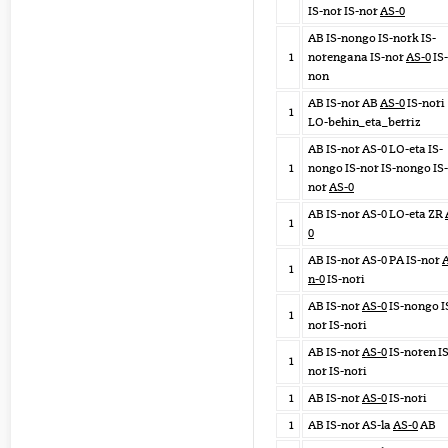
IS-nor IS-nor
AS-0
AB IS-nongo IS-nork IS-
1
norengana IS-nor
AS-0
IS-
non
AB IS-nor AB
AS-0
IS-nori
1
LO-behin_eta_berriz
AB IS-nor AS-0 LO-eta IS-
1
nongo IS-nor IS-nongo IS-
nor
AS-0
AB IS-nor AS-0 LO-eta ZR
1
0
AB IS-nor AS-0 PA IS-nor
1
n-0
IS-nori
AB IS-nor
AS-0
IS-nongo I
1
nor IS-nori
AB IS-nor
AS-0
IS-noren IS
1
nor IS-nori
1
AB IS-nor
AS-0
IS-nori
1
AB IS-nor AS-la
AS-0
AB