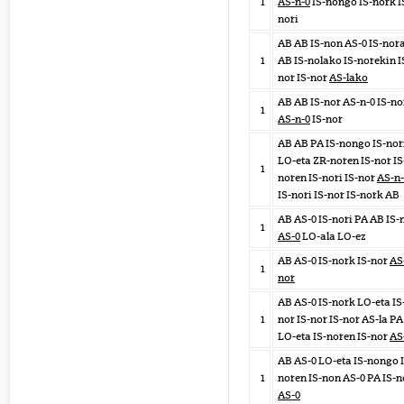
1
AS-n-0
IS-nongo IS-nork I
nori
AB AB IS-non AS-0 IS-nor
1
AB IS-nolako IS-norekin I
nor IS-nor
AS-lako
AB AB IS-nor AS-n-0 IS-no
1
AS-n-0
IS-nor
AB AB PA IS-nongo IS-nor
LO-eta ZR-noren IS-nor IS
1
noren IS-nori IS-nor
AS-n-
IS-nori IS-nor IS-nork AB
AB AS-0 IS-nori PA AB IS-
1
AS-0
LO-ala LO-ez
AB AS-0 IS-nork IS-nor
AS
1
nor
AB AS-0 IS-nork LO-eta IS
1
nor IS-nor IS-nor AS-la PA
LO-eta IS-noren IS-nor
AS
AB AS-0 LO-eta IS-nongo I
1
noren IS-non AS-0 PA IS-n
AS-0