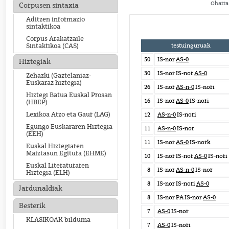
Oharra:
Corpusen sintaxia
Aditzen informazio
sintaktikoa
Corpus Arakatzaile
testuinguruak
Sintaktikoa (CAS)
50
IS-nor
AS-0
Hiztegiak
30
IS-nor IS-nor
AS-0
Zehazki (Gaztelaniaz-
Euskaraz hiztegia)
26
IS-nor
AS-n-0
IS-nori
Hiztegi Batua Euskal Prosan
16
IS-nor
AS-0
IS-nori
(HBEP)
Lexikoa Atzo eta Gaur (LAG)
12
AS-n-0
IS-nori
Egungo Euskararen Hiztegia
11
AS-n-0
IS-nor
(EEH)
11
IS-nor
AS-0
IS-nork
Euskal Hiztegiaren
Maiztasun Egitura (EHME)
10
IS-nor IS-nor
AS-0
IS-nori
Euskal Literaturaren
8
IS-nor
AS-n-0
IS-nor
Hiztegia (ELH)
8
IS-nor IS-nori
AS-0
Jardunaldiak
8
IS-nor PA IS-nor
AS-0
Besterik
7
AS-0
IS-nor
KLASIKOAK bilduma
7
AS-0
IS-nori