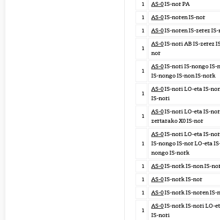
1
AS-0
IS-nor PA
1
AS-0
IS-noren IS-nor
1
AS-0
IS-noren IS-zerez IS-
AS-0
IS-nori AB IS-zerez I
1
nor
AS-0
IS-nori IS-nongo IS-
1
IS-nongo IS-non IS-nork
AS-0
IS-nori LO-eta IS-no
1
IS-nori
AS-0
IS-nori LO-eta IS-nor
1
zertarako X0 IS-nor
AS-0
IS-nori LO-eta IS-nor
1
IS-nongo IS-nor LO-eta IS
nongo IS-nork
1
AS-0
IS-nork IS-non IS-no
1
AS-0
IS-nork IS-nor
1
AS-0
IS-nork IS-noren IS-
AS-0
IS-nork IS-nori LO-e
1
IS-nori