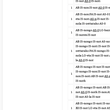
IS-nor
AS-0
IS-nori
1
AB IS-non IS-nor
AS-0
IS-
AB IS-non PA IS-nor AS-0 
1
eta IS-nori
AS-n
IS-nor IS-
nola IS-zertarako AS-0
AB IS-nongo
AS-0
LO-bai
1
IS-noren IS-nor
AB IS-nongo IS-nor AS-no
IS-nongo IS-nori IS-nor IS
1
zertarako PA IS-nongo IS-
nola LO-eta IS-nor IS-nor 
la
AS-0
IS-nor
AB IS-nongo IS-nor IS-no
IS-nongo IS-non IS-nor IS
1
non IS-nori AB IS-nor
AS-
IS-nork
AB IS-nongo IS-nori AB IS
1
nor
AS-0
IS-nork IS-non A
IS-nor AS-la IS-nor
AB IS-nongo IS-nori IS-no
1
X0 IS-nor LO-eta IS-nor A