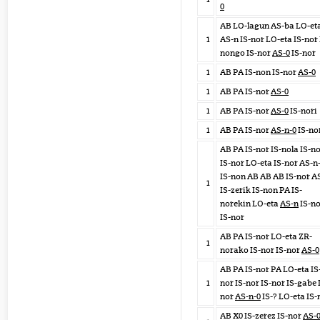
0
AB LO-lagun AS-ba LO-et
1
AS-n IS-nor LO-eta IS-nor 
nongo IS-nor
AS-0
IS-nor
1
AB PA IS-non IS-nor
AS-0
1
AB PA IS-nor
AS-0
1
AB PA IS-nor
AS-0
IS-nori
1
AB PA IS-nor
AS-n-0
IS-no
AB PA IS-nor IS-nola IS-n
IS-nor LO-eta IS-nor AS-n
IS-non AB AB AB IS-nor A
1
IS-zerik IS-non PA IS-
norekin LO-eta
AS-n
IS-no
IS-nor
AB PA IS-nor LO-eta ZR-
1
norako IS-nor IS-nor
AS-0
AB PA IS-nor PA LO-eta IS
1
nor IS-nor IS-nor IS-gabe 
nor
AS-n-0
IS-? LO-eta IS-
AB X0 IS-zerez IS-nor
AS-