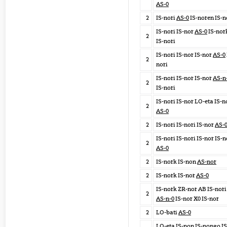
AS-0
2
IS-nori
AS-0
IS-noren IS-n
IS-nori IS-nor
AS-0
IS-nor
2
IS-nori
IS-nori IS-nor IS-nor
AS-0
2
nori
IS-nori IS-nor IS-nor
AS-n
2
IS-nori
IS-nori IS-nor LO-eta IS-n
2
AS-0
2
IS-nori IS-nori IS-nor
AS-
IS-nori IS-nori IS-nor IS-n
2
AS-0
2
IS-nork IS-non
AS-nor
2
IS-nork IS-nor
AS-0
IS-nork ZR-nor AB IS-nori
2
AS-n-0
IS-nor X0 IS-nor
2
LO-bati
AS-0
LO-eta IS-non IS-nongo IS