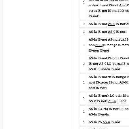
1
noren IS-nor IS-nor
AS-0
I
zerez IS-nor IS-nori LO-et
IS-nori
1
AS-la IS-nor
AS-0
IS-nor X
1
AS-la IS-nor
AS-0
IS-nori
AS-la IS-nor AS-noiztik IS
1
non
AS-0
IS-nongo IS-nori
IS-non IS-nor
AS-la IS-nor IS-noiz IS-no
1
IS-nor
AS-0
LO-baina IS-n
AS-0 IS-noren IS-nor
AS-la IS-noren IS-nongo I
1
nori IS-zerez IS-nor
AS-0
I
nori IS-nori
AS-la IS-nork LO-zein IS-
1
AS-n IS-nori
AS-n
IS-nor
AS-la LO-eta IS-nori IS-no
1
AS-la
IS-nola
1
AS-la PA
AS-n
IS-nor