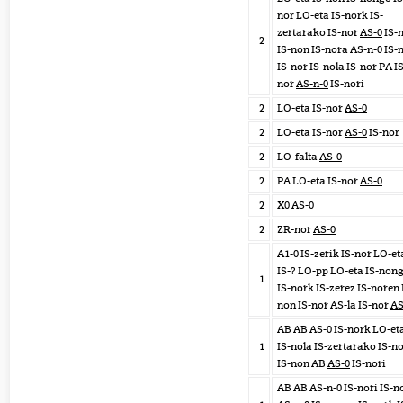
nor LO-eta IS-nork IS-
zertarako IS-nor
AS-0
IS-n
2
IS-non IS-nora AS-n-0 IS-
IS-nor IS-nola IS-nor PA IS
nor
AS-n-0
IS-nori
2
LO-eta IS-nor
AS-0
2
LO-eta IS-nor
AS-0
IS-nor
2
LO-falta
AS-0
2
PA LO-eta IS-nor
AS-0
2
X0
AS-0
2
ZR-nor
AS-0
A1-0 IS-zerik IS-nor LO-et
IS-? LO-pp LO-eta IS-non
1
IS-nork IS-zerez IS-noren 
non IS-nor AS-la IS-nor
AS
AB AB AS-0 IS-nork LO-et
1
IS-nola IS-zertarako IS-n
IS-non AB
AS-0
IS-nori
AB AB AS-n-0 IS-nori IS-n