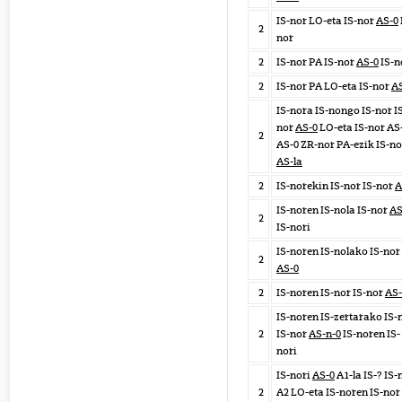
IS-nor LO-eta IS-nor
AS-0
2
nor
2
IS-nor PA IS-nor
AS-0
IS-n
2
IS-nor PA LO-eta IS-nor
A
IS-nora IS-nongo IS-nor I
nor
AS-0
LO-eta IS-nor AS
2
AS-0 ZR-nor PA-ezik IS-no
AS-la
2
IS-norekin IS-nor IS-nor
A
IS-noren IS-nola IS-nor
AS
2
IS-nori
IS-noren IS-nolako IS-nor
2
AS-0
2
IS-noren IS-nor IS-nor
AS-
IS-noren IS-zertarako IS-
2
IS-nor
AS-n-0
IS-noren IS-
nori
IS-nori
AS-0
A1-la IS-? IS-
2
A2 LO-eta IS-noren IS-nor