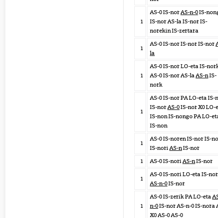
AS-0 IS-nor
AS-n-0
IS-non
1
IS-nor AS-la IS-nor IS-
norekin IS-zertara
AS-0 IS-nor IS-nor IS-nor
1
la
AS-0 IS-nor LO-eta IS-nor
1
AS-0 IS-nor AS-la
AS-n
IS-
nork
AS-0 IS-nor PA LO-eta IS-
IS-nor
AS-0
IS-nor X0 LO-
1
IS-non IS-nongo PA LO-et
IS-non
AS-0 IS-noren IS-nor IS-n
1
IS-nori
AS-n
IS-nor
1
AS-0 IS-nori
AS-n
IS-nor
AS-0 IS-nori LO-eta IS-no
1
AS-n-0
IS-nor
AS-0 IS-zerik PA LO-eta
A
1
n-0
IS-nor AS-n-0 IS-nora
X0 AS-0 AS-0