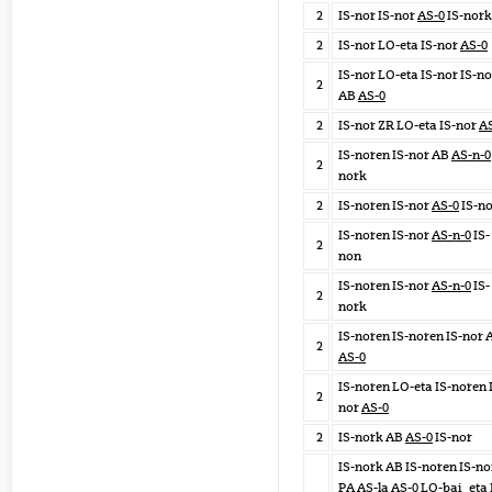
2
IS-nor IS-nor
AS-0
IS-nork
2
IS-nor LO-eta IS-nor
AS-0
IS-nor LO-eta IS-nor IS-no
2
AB
AS-0
2
IS-nor ZR LO-eta IS-nor
A
IS-noren IS-nor AB
AS-n-0
2
nork
2
IS-noren IS-nor
AS-0
IS-no
IS-noren IS-nor
AS-n-0
IS-
2
non
IS-noren IS-nor
AS-n-0
IS-
2
nork
IS-noren IS-noren IS-nor 
2
AS-0
IS-noren LO-eta IS-noren 
2
nor
AS-0
2
IS-nork AB
AS-0
IS-nor
IS-nork AB IS-noren IS-no
PA AS-la
AS-0
LO-bai_eta 