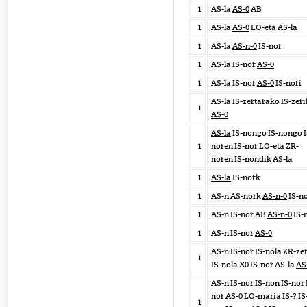
1
AS-la
AS-0
AB
1
AS-la
AS-0
LO-eta AS-la
1
AS-la
AS-n-0
IS-nor
1
AS-la IS-nor
AS-0
1
AS-la IS-nor
AS-0
IS-nori
AS-la IS-zertarako IS-zeri
1
AS-0
AS-la
IS-nongo IS-nongo I
1
noren IS-nor LO-eta ZR-
noren IS-nondik AS-la
1
AS-la
IS-nork
1
AS-n AS-nork
AS-n-0
IS-n
1
AS-n IS-nor AB
AS-n-0
IS-
1
AS-n IS-nor
AS-0
AS-n IS-nor IS-nola ZR-ze
1
IS-nola X0 IS-nor AS-la
AS
AS-n IS-nor IS-non IS-nor 
nor AS-0 LO-maria IS-? IS
1