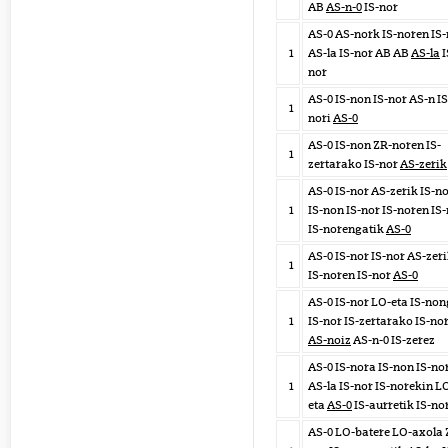
AB
AS-n-0
IS-nor
AS-0 AS-nork IS-noren IS
1
AS-la IS-nor AB AB
AS-la
I
nor
AS-0 IS-non IS-nor AS-n IS
1
nori
AS-0
AS-0 IS-non ZR-noren IS-
1
zertarako IS-nor
AS-zerik
AS-0 IS-nor AS-zerik IS-n
1
IS-non IS-nor IS-noren IS
IS-norengatik
AS-0
AS-0 IS-nor IS-nor AS-zer
1
IS-noren IS-nor
AS-0
AS-0 IS-nor LO-eta IS-no
1
IS-nor IS-zertarako IS-no
AS-noiz
AS-n-0 IS-zerez
AS-0 IS-nora IS-non IS-no
1
AS-la IS-nor IS-norekin L
eta
AS-0
IS-aurretik IS-no
AS-0 LO-batere LO-axola 