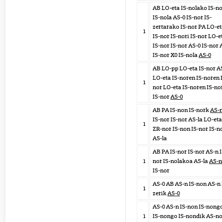
AB LO-eta IS-nolako IS-n
IS-nola AS-0 IS-nor IS-
zertarako IS-nor PA LO-e
1
IS-nor IS-nori IS-nor LO-e
IS-nor IS-nor AS-0 IS-nor
IS-nor X0 IS-nola
AS-0
AB LO-pp LO-eta IS-nor A
LO-eta IS-noren IS-noren 
1
nor LO-eta IS-noren IS-no
IS-nor
AS-0
AB PA IS-non IS-nork
AS-n
IS-nor IS-nor AS-la LO-eta
1
ZR-nor IS-non IS-nor IS-n
AS-la
AB PA IS-nor IS-nor AS-n I
1
nor IS-nolakoa AS-la
AS-n
IS-nor
AS-0 AB AS-n IS-non AS-n 
1
zerik
AS-0
AS-0 AS-n IS-non IS-nong
1
IS-nongo IS-nondik AS-no