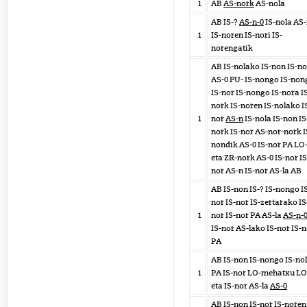
1
AB
AS-nork
AS-nola
AB IS-?
AS-n-0
IS-nola AS
1
IS-noren IS-nori IS-
norengatik
AB IS-nolako IS-non IS-no
AS-0 PU- IS-nongo IS-non
IS-nor IS-nongo IS-nora I
nork IS-noren IS-nolako I
1
nor
AS-n
IS-nola IS-non IS
nork IS-nor AS-nor-nork I
nondik AS-0 IS-nor PA LO
eta ZR-nork AS-0 IS-nor IS
nor AS-n IS-nor AS-la AB
AB IS-non IS-? IS-nongo I
nor IS-nor IS-zertarako IS
1
nor IS-nor PA AS-la
AS-n-
IS-nor AS-lako IS-nor IS-
PA
AB IS-non IS-nongo IS-no
1
PA IS-nor LO-mehatxu LO
eta IS-nor AS-la
AS-0
AB IS-non IS-nor IS-noren 