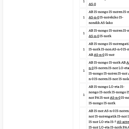
1
AS-0
AB IS-nongo IS-noren IS-
1
AS-n-0
IS-norekiko IS-
nondik AS-lako
AB IS-nongo IS-noren IS-
1
AS-n-0
IS-nork
AB IS-nongo IS-norengat
1
IS-nork IS-non AS-n-0 IS-
AB
AS-n-0
IS-nor
AB IS-nongo IS-nork AB
A
n-0
IS-noren IS-nor LO-et
1
IS-nongo IS-noren IS-nor 
n-0 IS-noren IS-nor IS-nol
AB IS-nongo LO-eta IS-
nongo IS-nork IS-nongo I
1
nor PA IS-nor
AS-n-0
IS-no
IS-nongo IS-nork
AB IS-nor AS-n-0 IS-noren 
nor IS-norengatik IS-nor I
IS-nor LO-eta IS-?
AS-arr
IS-nor LO-eta IS-nork PA 