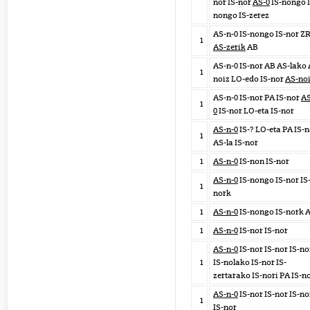
nor IS-nor
AS-0
IS-nongo I
nongo IS-zerez
AS-n-0 IS-nongo IS-nor Z
1
AS-zerik
AB
AS-n-0 IS-nor AB AS-lako 
1
noiz LO-edo IS-nor
AS-no
AS-n-0 IS-nor PA IS-nor
AS
1
0
IS-nor LO-eta IS-nor
AS-n-0
IS-? LO-eta PA IS-
1
AS-la IS-nor
1
AS-n-0
IS-non IS-nor
AS-n-0
IS-nongo IS-nor IS
1
nork
1
AS-n-0
IS-nongo IS-nork 
1
AS-n-0
IS-nor IS-nor
AS-n-0
IS-nor IS-nor IS-n
1
IS-nolako IS-nor IS-
zertarako IS-nori PA IS-n
AS-n-0
IS-nor IS-nor IS-no
1
IS-nor