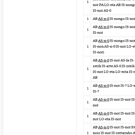
1
nor PA LO-eta AB IS-nong
IS-nor AS-0
1
AB
AS-n-0
IS-nongo IS-no
AB
AS-n-0
IS-nongo IS-no
1
IS-nor
AB
AS-n-0
IS-nongo IS-no
1
IS-non AS-n-0 IS-nor LO-e
IS-nori
AB
AS-n-0
IS-nor AS-la IS-
zerik IS-arte AS-0 IS-zeri
1
IS-nor LO-eta LO-ezta IS-
AB
AB
AS-n-0
IS-nor IS-? LO-
1
IS-?
AB
AS-n-0
IS-nor IS-nor IS
1
nor
AB
AS-n-0
IS-nor IS-nor IS
1
nor LO-eta IS-nor
AB
AS-n-0
IS-nor IS-nor P
1
noiz IS-nor IS-zertarako 