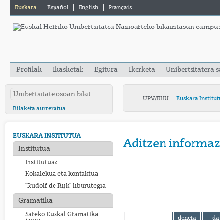
Euskara
Español
English
Français
Profilak
Ikasketak
Egitura
Ikerketa
Unibertsitatera 
UPV/EHU
Euskara Institut
Bilaketa aurreratua
EUSKARA INSTITUTUA
Aditzen informaz
Institutua
Institutuaz
Kokalekua eta kontaktua
"Rudolf de Rijk" liburutegia
Gramatika
Sareko Euskal Gramatika
denera
da