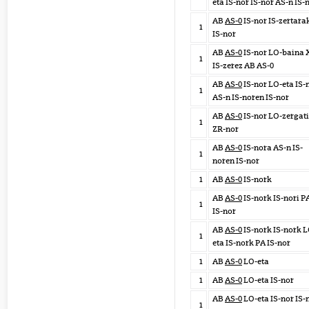
eta IS-nor IS-nor AS-n IS-
AB
AS-0
IS-nor IS-zertara
1
IS-nor
AB
AS-0
IS-nor LO-baina 
1
IS-zerez AB AS-0
AB
AS-0
IS-nor LO-eta IS-
1
AS-n IS-noren IS-nor
AB
AS-0
IS-nor LO-zergat
1
ZR-nor
AB
AS-0
IS-nora AS-n IS-
1
noren IS-nor
1
AB
AS-0
IS-nork
AB
AS-0
IS-nork IS-nori P
1
IS-nor
AB
AS-0
IS-nork IS-nork L
1
eta IS-nork PA IS-nor
1
AB
AS-0
LO-eta
1
AB
AS-0
LO-eta IS-nor
AB
AS-0
LO-eta IS-nor IS-
1