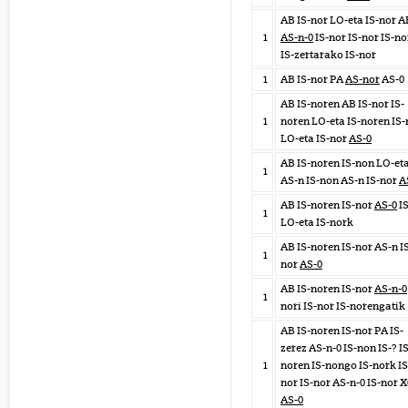
AB IS-nor LO-eta IS-nor A
1
AS-n-0
IS-nor IS-nor IS-n
IS-zertarako IS-nor
1
AB IS-nor PA
AS-nor
AS-0
AB IS-noren AB IS-nor IS-
1
noren LO-eta IS-noren IS-
LO-eta IS-nor
AS-0
AB IS-noren IS-non LO-et
1
AS-n IS-non AS-n IS-nor
A
AB IS-noren IS-nor
AS-0
IS
1
LO-eta IS-nork
AB IS-noren IS-nor AS-n I
1
nor
AS-0
AB IS-noren IS-nor
AS-n-0
1
nori IS-nor IS-norengatik
AB IS-noren IS-nor PA IS-
zerez AS-n-0 IS-non IS-? IS
1
noren IS-nongo IS-nork IS
nor IS-nor AS-n-0 IS-nor X
AS-0