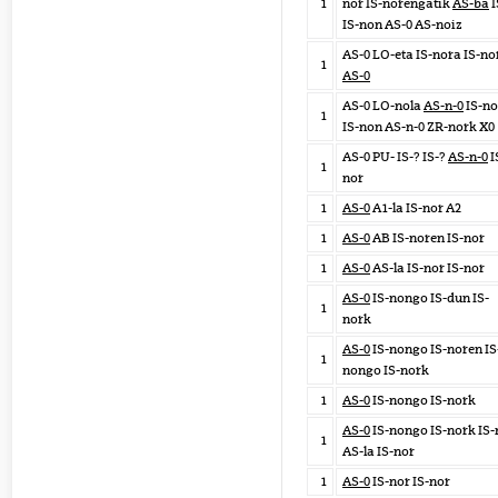
1
nor IS-norengatik
AS-ba
I
IS-non AS-0 AS-noiz
AS-0 LO-eta IS-nora IS-no
1
AS-0
AS-0 LO-nola
AS-n-0
IS-n
1
IS-non AS-n-0 ZR-nork X0
AS-0 PU- IS-? IS-?
AS-n-0
I
1
nor
1
AS-0
A1-la IS-nor A2
1
AS-0
AB IS-noren IS-nor
1
AS-0
AS-la IS-nor IS-nor
AS-0
IS-nongo IS-dun IS-
1
nork
AS-0
IS-nongo IS-noren IS
1
nongo IS-nork
1
AS-0
IS-nongo IS-nork
AS-0
IS-nongo IS-nork IS-
1
AS-la IS-nor
1
AS-0
IS-nor IS-nor