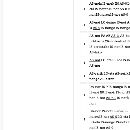
AS-nola
IS-nork X0 AS-0 L
1
eta IS-noren IS-nor AS-n I
non IS-noren IS-nor AS-0
AS-nor LO-baino IS-nor A
1
la
AS-0
IS-nongo IS-nong
AS-nor PA AB
AS-la
AS-ba
LO-baina ZR-norentzat IS
1
IS-zertarako IS-nor IS-no
AS-lako
AS-nor
LO-eta IS-nor IS-n
1
AS-nor
AS-zerik LO-eta
AS-zerik
1
nongo AS-arren
DA-non IS-? IS-nongo IS-
IS-nor X0 IS-nori IS-non IS
1
nor IS-nor
AS-n-0
IS-nork 
non
DA-non IS-nor IS-non IS-
noren IS-nor
AS-0
LO-eta 
1
LO-eta IS-nongo IS-nork I
nor IS-nor AS-0