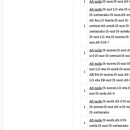
1
AS-nola
IS-non IS-nor AS-
AS-nola
IS-nor LO-eta IS-
IS-zertarako IS-non AS-ze
AS-ba LO-baita IS-nor IS-
1
zertzat AS-zerik IS-nor IS-
zertarako IS-nor IS-artek
IS-nor LO-eta IS-noren IS-
nor AS-0 IS-?
AS-nola
IS-noren IS-nor A
1
n-0 IS-nor IS-zertzat IS-no
AS-nola
IS-noren IS-nor IS
nor LO-eta IS-nork IS-nor
1
AB PA IS-noren IS-nor AS-
LO-eta ZR-nor IS-nori AS-
AS-nola
IS-noren LO-eta I
1
nor IS-nola AS-0
AS-nola
IS-nork AS-0 IS-n
1
IS-noren IS-nor AS-n IS-n
IS-zertarako
AS-nola
IS-nork AS-0 IS-
1
zerik IS-nor IS-zertarako