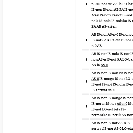
1
n-0 IS-nor AB AS-la LO-ba
IS-non IS-non AB PA IS-no
AS-n IS-nori IS-nor IS-nor 
nola IS-nola IS-nolako IS-
PA AB AS-arren
AB IS-nor
AS-n-0
IS-nong
1
IS-nork AB LO-eta IS-nor 
n-0 AB
AB IS-nor IS-nola IS-nor I
1
non AS-n IS-nor PA LO-ba
AS-la
AS-0
AB IS-nor IS-non PA IS-no
AS-0
IS-nongo IS-nor LO-
1
IS-nor IS-nor IS-nora IS-n
IS-zertzat AS-0
AB IS-nor IS-nongo IS-no
IS-noren IS-nor
AS-n-0
IS-
1
IS-nor LO-aurrera IS-
zertarako IS-zerik AS-no
AB IS-nor IS-nor AS-n IS-
zertzat IS-nor
AS-0
LO-eta