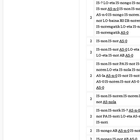
IS-? LO-eta IS-nongo IS-n
IS-nor
AS-n-0
IS-non IS-n
AS-n-0 IS-nongo IS-noren 
2
nor LO-baina X0 ZR-nore
IS-norengatik LO-eta IS-n
IS-norengatik
AS-0
2
IS-non IS-nor
AS-0
IS-non IS-nor
AS-0
LO-eta
2
LO-eta IS-nor AB
AS-0
IS-non IS-nor PA IS-nor IS
noren LO-eta IS-nola IS-n
2
AS-la
AS-n-0
IS-nor IS-no
AS-0 IS-noren IS-nor AS-0
AS-0
IS-non IS-noren IS-noren 
2
nor
AS-nola
IS-non IS-nork IS-?
AS-n-0
2
nor PA IS-nori LO-eta AS-
IS-nori
2
IS-nongo AB
AS-n-0
IS-no
2
IS-nongo IS-nor AB
AS-0