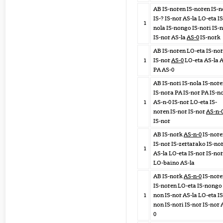
AB IS-noren IS-noren IS-
IS-? IS-nor AS-la LO-eta IS
1
nola IS-nongo IS-nori IS-
IS-nor AS-la
AS-0
IS-nork
AB IS-noren LO-eta IS-no
1
IS-nor
AS-0
LO-eta AS-la 
PA AS-0
AB IS-nori IS-nola IS-nor
IS-nora PA IS-nor PA IS-n
1
AS-n-0 IS-nor LO-eta IS-
noren IS-nor IS-nor
AS-n-
IS-nor
AB IS-nork
AS-n-0
IS-nore
IS-nor IS-zertarako IS-no
1
AS-la LO-eta IS-nor IS-nor
LO-baino AS-la
AB IS-nork
AS-n-0
IS-nore
IS-noren LO-eta IS-nongo 
1
non IS-nor AS-la LO-eta IS
non IS-nori IS-nor IS-nor 
0