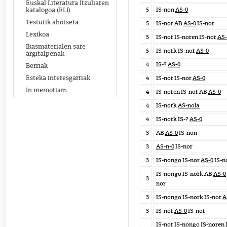
Euskal Literatura Itzuliaren
5
IS-non
AS-0
katalogoa (ELI)
Testutik ahotsera
5
IS-nor AB
AS-0
IS-nor
Lexikoa
5
IS-nor IS-noren IS-nor
AS-
Ikasmaterialen sare
5
IS-nork IS-nor
AS-0
argitalpenak
4
IS-?
AS-0
Berriak
Esteka interesgarriak
4
IS-nor IS-nor
AS-0
In memoriam
4
IS-noren IS-nor AB
AS-0
4
IS-nork
AS-nola
4
IS-nork IS-?
AS-0
3
AB
AS-0
IS-non
3
AS-n-0
IS-nor
3
IS-nongo IS-nor
AS-0
IS-n
IS-nongo IS-nork AB
AS-0
3
nor
3
IS-nongo IS-nork IS-nor
A
3
IS-nor
AS-0
IS-nor
IS-nor IS-nongo IS-noren 