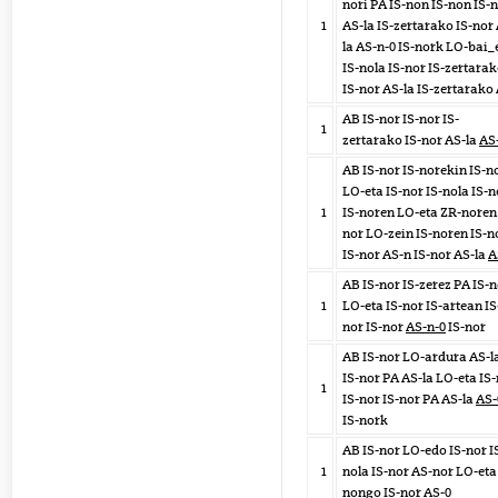
nori PA IS-non IS-non IS-
1
AS-la IS-zertarako IS-nor
la AS-n-0 IS-nork LO-bai_
IS-nola IS-nor IS-zertara
IS-nor AS-la IS-zertarako
AB IS-nor IS-nor IS-
1
zertarako IS-nor AS-la
AS
AB IS-nor IS-norekin IS-n
LO-eta IS-nor IS-nola IS-n
1
IS-noren LO-eta ZR-noren 
nor LO-zein IS-noren IS-n
IS-nor AS-n IS-nor AS-la
A
AB IS-nor IS-zerez PA IS-
1
LO-eta IS-nor IS-artean IS
nor IS-nor
AS-n-0
IS-nor
AB IS-nor LO-ardura AS-l
IS-nor PA AS-la LO-eta IS
1
IS-nor IS-nor PA AS-la
AS-
IS-nork
AB IS-nor LO-edo IS-nor I
1
nola IS-nor AS-nor LO-eta 
nongo IS-nor
AS-0