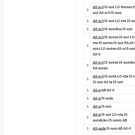
AS-n-0
IS-nor LO-bezain I
1
nor AS-n-0 IS-non
1
AS-n-0
IS-nor LO-eta IS-n
1
AS-n-0
IS-norekin IS-nor
AS-n-0
IS-noren IS-nor LO
eta IS-noren IS-nor PA AS-
1
noiz LO-noren AS-n IS-no
AS-0
AS-n-0
IS-noren IS-noreki
1
PA-arren
AS-n-0
IS-nork LO-eta IS-
1
IS-nor AS-la IS-nor
1
AS-n
AB AS-0
1
AS-n
IS-nola
1
AS-n
IS-nor
AS-n
IS-nor LO-eta IS-
1
norekiko IS-zerez AB
1
AS-nola
IS-non AB AS-0