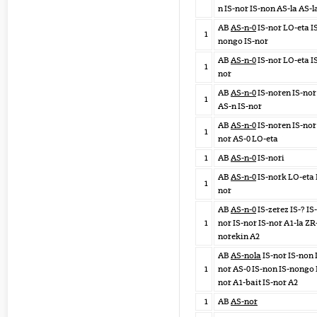
n IS-nor IS-non AS-la AS-
AB
AS-n-0
IS-nor LO-eta I
1
nongo IS-nor
AB
AS-n-0
IS-nor LO-eta I
1
nor
AB
AS-n-0
IS-noren IS-nor
1
AS-n IS-nor
AB
AS-n-0
IS-noren IS-nor 
1
nor AS-0 LO-eta
1
AB
AS-n-0
IS-nori
AB
AS-n-0
IS-nork LO-eta 
1
nor
AB
AS-n-0
IS-zerez IS-? IS-
1
nor IS-nor IS-nor A1-la ZR
norekin A2
AB
AS-nola
IS-nor IS-non 
1
nor AS-0 IS-non IS-nongo 
nor A1-bait IS-nor A2
1
AB
AS-nor