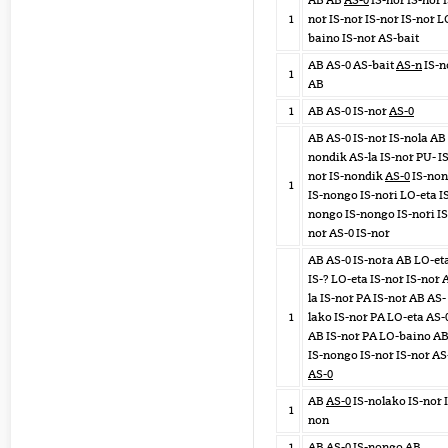
AB AB
AS-0
IS-nor IS-nor I
1
nor IS-nor IS-nor IS-nor L
baino IS-nor AS-bait
AB AS-0 AS-bait
AS-n
IS-n
1
AB
1
AB AS-0 IS-nor
AS-0
AB AS-0 IS-nor IS-nola AB 
nondik AS-la IS-nor PU- IS
nor IS-nondik
AS-0
IS-no
1
IS-nongo IS-nori LO-eta I
nongo IS-nongo IS-nori IS
nor AS-0 IS-nor
AB AS-0 IS-nora AB LO-et
IS-? LO-eta IS-nor IS-nor 
la IS-nor PA IS-nor AB AS-
1
lako IS-nor PA LO-eta AS-
AB IS-nor PA LO-baino A
IS-nongo IS-nor IS-nor AS
AS-0
AB
AS-0
IS-nolako IS-nor 
1
non
1
AB
AS-0
IS-nongo AB