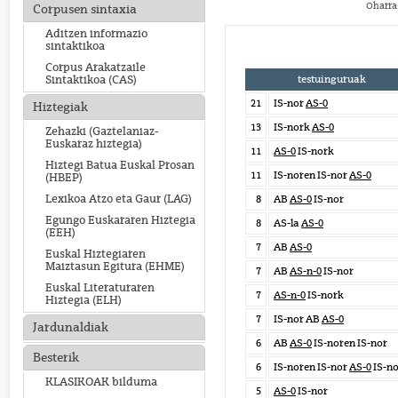
Oharra:
Corpusen sintaxia
Aditzen informazio
sintaktikoa
Corpus Arakatzaile
testuinguruak
Sintaktikoa (CAS)
21
IS-nor
AS-0
Hiztegiak
13
IS-nork
AS-0
Zehazki (Gaztelaniaz-
Euskaraz hiztegia)
11
AS-0
IS-nork
Hiztegi Batua Euskal Prosan
11
IS-noren IS-nor
AS-0
(HBEP)
Lexikoa Atzo eta Gaur (LAG)
8
AB
AS-0
IS-nor
Egungo Euskararen Hiztegia
8
AS-la
AS-0
(EEH)
7
AB
AS-0
Euskal Hiztegiaren
Maiztasun Egitura (EHME)
7
AB
AS-n-0
IS-nor
Euskal Literaturaren
7
AS-n-0
IS-nork
Hiztegia (ELH)
7
IS-nor AB
AS-0
Jardunaldiak
6
AB
AS-0
IS-noren IS-nor
Besterik
6
IS-noren IS-nor
AS-0
IS-n
KLASIKOAK bilduma
5
AS-0
IS-nor