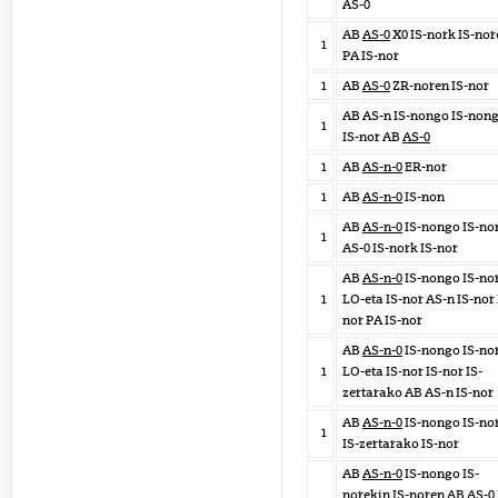
AS-0
AB
AS-0
X0 IS-nork IS-nor
1
PA IS-nor
1
AB
AS-0
ZR-noren IS-nor
AB AS-n IS-nongo IS-non
1
IS-nor AB
AS-0
1
AB
AS-n-0
ER-nor
1
AB
AS-n-0
IS-non
AB
AS-n-0
IS-nongo IS-no
1
AS-0 IS-nork IS-nor
AB
AS-n-0
IS-nongo IS-no
1
LO-eta IS-nor AS-n IS-nor 
nor PA IS-nor
AB
AS-n-0
IS-nongo IS-no
1
LO-eta IS-nor IS-nor IS-
zertarako AB AS-n IS-nor
AB
AS-n-0
IS-nongo IS-no
1
IS-zertarako IS-nor
AB
AS-n-0
IS-nongo IS-
norekin IS-noren AB AS-0 