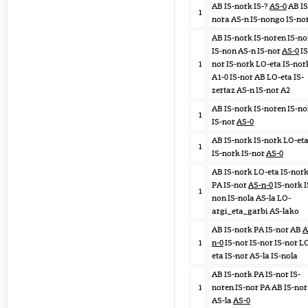
AB IS-nork IS-?
AS-0
AB IS
1
nora AS-n IS-nongo IS-no
AB IS-nork IS-noren IS-no
IS-non AS-n IS-nor
AS-0
IS
1
nor IS-nork LO-eta IS-nor
A1-0 IS-nor AB LO-eta IS-
zertaz AS-n IS-nor A2
AB IS-nork IS-noren IS-n
1
IS-nor
AS-0
AB IS-nork IS-nork LO-et
1
IS-nork IS-nor
AS-0
AB IS-nork LO-eta IS-nor
PA IS-nor
AS-n-0
IS-nork I
1
non IS-nola AS-la LO-
argi_eta_garbi AS-lako
AB IS-nork PA IS-nor AB
A
1
n-0
IS-nor IS-nor IS-nor L
eta IS-nor AS-la IS-nola
AB IS-nork PA IS-nor IS-
1
noren IS-nor PA AB IS-nor
AS-la
AS-0