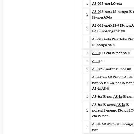
1
AS-0
IS-nor LO-eta
AS-0
IS-nora IS-nongo IS-
1
IS-non AS-la
AS-0
IS-nork IS-? IS-non 
1
PA IS-norengatik X0
AS-0
LO-eta IS-arteko IS-
1
IS-nongo AS-0
1
AS-0
LO-eta IS-nor AS-0
1
AS-0
X0
1
AS-0
ZR-noren IS-nor X0
AS-arren AB IS-non AS-la 
1
nor AS-n-0 ZR-nor IS-nor 
AS-la
AS-0
1
AS-ba IS-nor
AS-la
IS-nor
AS-ba IS-zerez
AS-la
IS-
1
noren IS-nongo IS-nor LO
eta IS-nor
AS-la AB
AS-n-0
IS-nongo 
1
nor