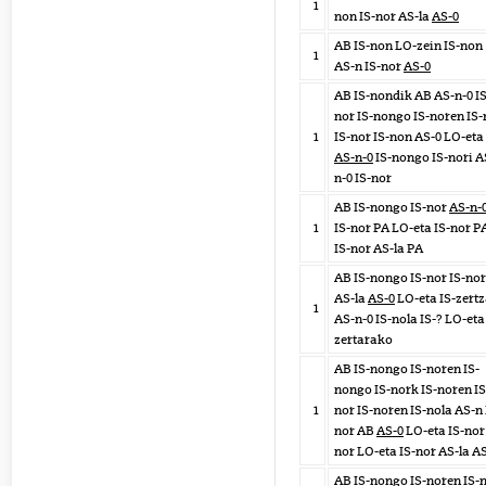
1
non IS-nor AS-la
AS-0
AB IS-non LO-zein IS-non
1
AS-n IS-nor
AS-0
AB IS-nondik AB AS-n-0 IS
nor IS-nongo IS-noren IS-
1
IS-nor IS-non AS-0 LO-eta
AS-n-0
IS-nongo IS-nori A
n-0 IS-nor
AB IS-nongo IS-nor
AS-n-
1
IS-nor PA LO-eta IS-nor P
IS-nor AS-la PA
AB IS-nongo IS-nor IS-nor
AS-la
AS-0
LO-eta IS-zertz
1
AS-n-0 IS-nola IS-? LO-eta
zertarako
AB IS-nongo IS-noren IS-
nongo IS-nork IS-noren IS
1
nor IS-noren IS-nola AS-n 
nor AB
AS-0
LO-eta IS-nor 
nor LO-eta IS-nor AS-la A
AB IS-nongo IS-noren IS-