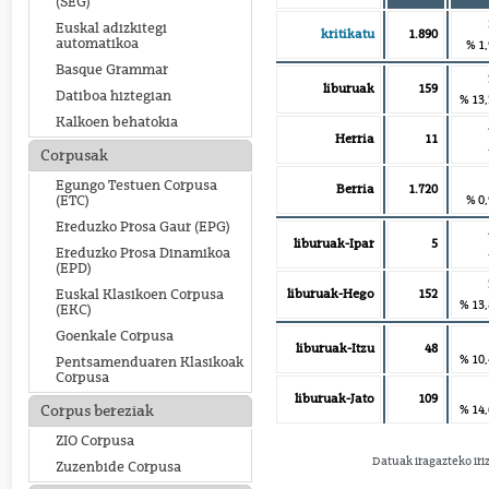
(SEG)
Euskal adizkitegi
kritikatu
1.890
automatikoa
% 1
Basque Grammar
liburuak
159
Datiboa hiztegian
% 13
Kalkoen behatokia
Herria
11
Corpusak
Egungo Testuen Corpusa
Berria
1.720
% 0
(ETC)
Ereduzko Prosa Gaur (EPG)
liburuak-Ipar
5
Ereduzko Prosa Dinamikoa
(EPD)
liburuak-Hego
152
Euskal Klasikoen Corpusa
% 13
(EKC)
Goenkale Corpusa
liburuak-Itzu
48
% 10
Pentsamenduaren Klasikoak
Corpusa
liburuak-Jato
109
% 14
Corpus bereziak
ZIO Corpusa
Datuak iragazteko iri
Zuzenbide Corpusa