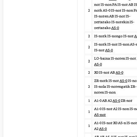
nor IS-non PA IS-nor AB IS
2
nork AS-0 IS-nor IS-non P
IS-noren AB IS-nor IS-
zertarako IS-norekin IS-
zertarako
AS-0
2
IS-nork IS-nongo IS-nor
A
IS-nork IS-nor IS-non AS-
2
IS-nor
AS-0
LO-baina IS-noren IS-nor
2
AS-0
2
X0 IS-nor AB
AS-0
ZR-nork IS-nor
AS-0
IS-no
2
IS-nola IS-norengatik ZR-
noren IS-non
1
A1-0 AB A2
AS-0
ZR-nor
A1-0 IS-nor A2 IS-non IS-n
1
AS-nor
A1-0 IS-nor X0 AS-n IS-nor
1
A2
AS-0