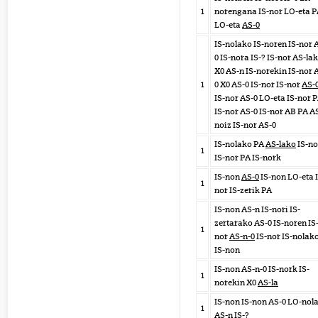
1
norengana IS-nor LO-eta 
LO-eta
AS-0
IS-nolako IS-noren IS-nor 
0 IS-nora IS-? IS-nor AS-la
X0 AS-n IS-norekin IS-nor 
1
0 X0 AS-0 IS-nor IS-nor
AS-
IS-nor AS-0 LO-eta IS-nor 
IS-nor AS-0 IS-nor AB PA A
noiz IS-nor AS-0
IS-nolako PA
AS-lako
IS-no
1
IS-nor PA IS-nork
IS-non
AS-0
IS-non LO-eta I
1
nor IS-zerik PA
IS-non AS-n IS-nori IS-
zertarako AS-0 IS-noren IS
1
nor
AS-n-0
IS-nor IS-nolak
IS-non
IS-non AS-n-0 IS-nork IS-
1
norekin X0
AS-la
IS-non IS-non AS-0 LO-nol
1
AS-n
IS-?