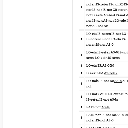
noren IS-zerez IS-nor X0 IS
1
nor IS-nor IS-nor ZR-noren 
nor LO-eta AS-bait IS-nor 
nor IS-non
AS-nor
LO-edo I
nor AS-nor AB
LO-eta IS-noren IS-nor LO-
1
IS-noren IS-nor LO-eta IS-
noren IS-nor
AS-0
LO-eta IS-zerez
AS-0
IS-nor
1
zerez LO-zein IS-zerez
1
LO-eta ZR
AS-0
X0
1
LO-ezin PA
AS-zerik
LO-nola IS-nor X0
AS-n
X0 I
1
nor
LO-nork AS-0 LO-ezen IS-n
1
IS-zerez IS-nor
AS-la
1
PA IS-nor
AS-la
PA IS-nor IS-nor X0 AS-n-0 
1
noren IS-nor
AS-0