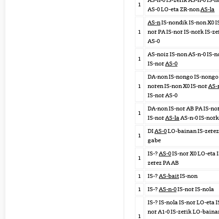
AS-n-0 IS-zerik AS-n-0 IS-n
1
AS-0 LO-eta ZR-non
AS-la
AS-n
IS-nondik IS-non X0 I
1
nor PA IS-nor IS-nork IS-ze
AS-0
AS-noiz IS-non AS-n-0 IS-n
1
IS-nor
AS-0
DA-non IS-nongo IS-nongo 
1
noren IS-non X0 IS-nor
AS-
IS-nor AS-0
DA-non IS-nor AB PA IS-no
1
IS-nor
AS-la
AS-n-0 IS-nork
DI
AS-0
LO-bainan IS-zerez
1
gabe
IS-?
AS-0
IS-nor X0 LO-eta I
1
zerez PA AB
1
IS-?
AS-bait
IS-non
1
IS-?
AS-n-0
IS-nor IS-nola
IS-? IS-nola IS-nor LO-eta I
nor A1-0 IS-zerik LO-baina
1