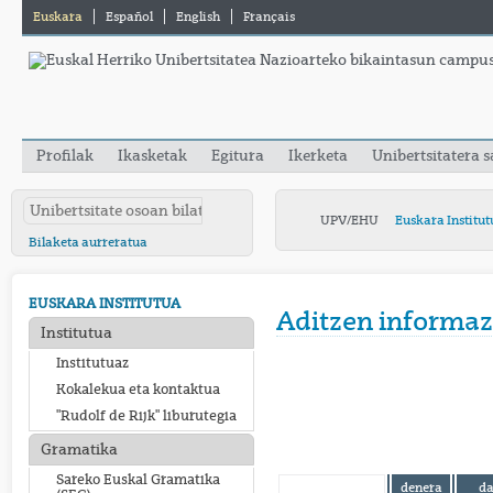
Euskara
Español
English
Français
Profilak
Ikasketak
Egitura
Ikerketa
Unibertsitatera 
UPV/EHU
Euskara Institut
Bilaketa aurreratua
EUSKARA INSTITUTUA
Aditzen informaz
Institutua
Institutuaz
Kokalekua eta kontaktua
"Rudolf de Rijk" liburutegia
Gramatika
Sareko Euskal Gramatika
denera
d