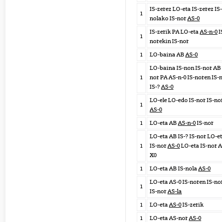
IS-zerez LO-eta IS-zerez IS-
1
nolako IS-nor
AS-0
IS-zerik PA LO-eta
AS-n-0
I
1
norekin IS-nor
1
LO-baina AB
AS-0
LO-baina IS-non IS-nor AB 
1
nor PA AS-n-0 IS-noren IS-
IS-?
AS-0
LO-ele LO-edo IS-nor IS-no
1
AS-0
1
LO-eta AB
AS-n-0
IS-nor
LO-eta AB IS-? IS-nor LO-e
1
IS-nor
AS-0
LO-eta IS-nor 
X0
1
LO-eta AB IS-nola
AS-0
LO-eta AS-0 IS-noren IS-no
1
IS-nor
AS-la
1
LO-eta
AS-0
IS-zerik
1
LO-eta AS-nor
AS-0