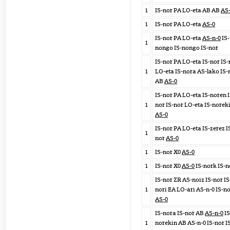
1
IS-nor PA LO-eta AB AB
AS
1
IS-nor PA LO-eta
AS-0
IS-nor PA LO-eta
AS-n-0
IS-
1
nongo IS-nongo IS-nor
IS-nor PA LO-eta IS-nor IS-
1
LO-eta IS-nora AS-lako IS-
AB
AS-0
IS-nor PA LO-eta IS-noren I
1
nor IS-nor LO-eta IS-norek
AS-0
IS-nor PA LO-eta IS-zerez I
1
nor
AS-0
1
IS-nor X0
AS-0
1
IS-nor X0
AS-0
IS-nork IS-n
IS-nor ZR AS-noiz IS-nor IS
1
nori EA LO-ari AS-n-0 IS-n
AS-0
IS-nora IS-nor AB
AS-n-0
IS
1
norekin AB AS-n-0 IS-nor I