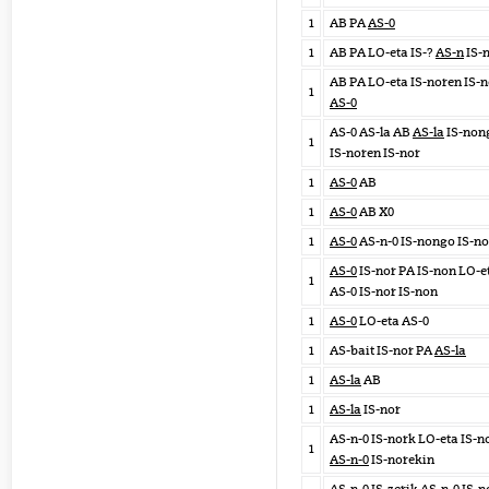
1
AB PA
AS-0
1
AB PA LO-eta IS-?
AS-n
IS-
AB PA LO-eta IS-noren IS-n
1
AS-0
AS-0 AS-la AB
AS-la
IS-non
1
IS-noren IS-nor
1
AS-0
AB
1
AS-0
AB X0
1
AS-0
AS-n-0 IS-nongo IS-n
AS-0
IS-nor PA IS-non LO-e
1
AS-0 IS-nor IS-non
1
AS-0
LO-eta AS-0
1
AS-bait IS-nor PA
AS-la
1
AS-la
AB
1
AS-la
IS-nor
AS-n-0 IS-nork LO-eta IS-n
1
AS-n-0
IS-norekin