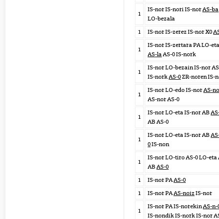
IS-nor IS-nori IS-nor
AS-ba
1
LO-bezala
1
IS-nor IS-zerez IS-nor X0
A
IS-nor IS-zertara PA LO-et
1
AS-la
AS-0 IS-nork
IS-nor LO-bezain IS-nor AS
1
IS-nork
AS-0
ZR-noren IS-n
IS-nor LO-edo IS-nor
AS-no
1
AS-nor AS-0
IS-nor LO-eta IS-nor AB
AS
1
AB AS-0
IS-nor LO-eta IS-nor AB
AS
1
0
IS-non
IS-nor LO-tiro AS-0 LO-eta
1
AB
AS-0
1
IS-nor PA
AS-0
1
IS-nor PA
AS-noiz
IS-nor
IS-nor PA IS-norekin
AS-n-
1
IS-nondik IS-nork IS-nor A