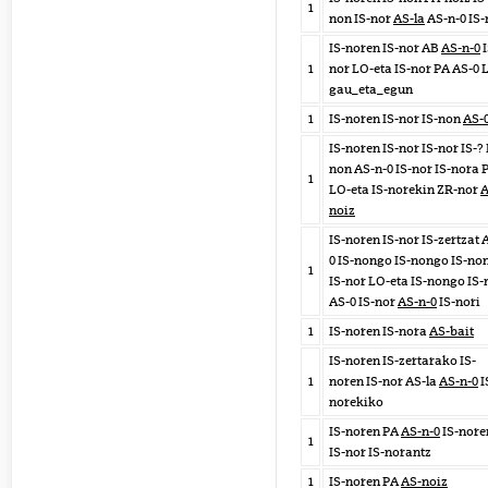
1
non IS-nor
AS-la
AS-n-0 IS-
IS-noren IS-nor AB
AS-n-0
I
1
nor LO-eta IS-nor PA AS-0 
gau_eta_egun
1
IS-noren IS-nor IS-non
AS-
IS-noren IS-nor IS-nor IS-? 
non AS-n-0 IS-nor IS-nora 
1
LO-eta IS-norekin ZR-nor
A
noiz
IS-noren IS-nor IS-zertzat 
0 IS-nongo IS-nongo IS-no
1
IS-nor LO-eta IS-nongo IS-
AS-0 IS-nor
AS-n-0
IS-nori
1
IS-noren IS-nora
AS-bait
IS-noren IS-zertarako IS-
1
noren IS-nor AS-la
AS-n-0
I
norekiko
IS-noren PA
AS-n-0
IS-nore
1
IS-nor IS-norantz
1
IS-noren PA
AS-noiz