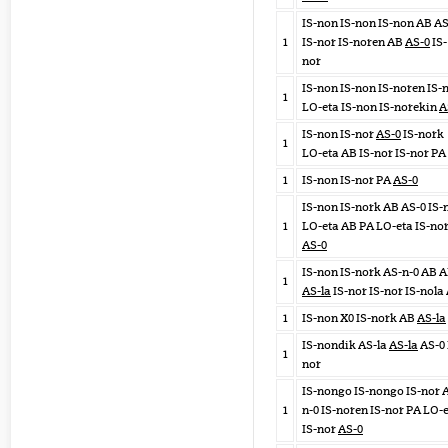
IS-non IS-non IS-non AB A
1
IS-nor IS-noren AB
AS-0
IS-
nor
IS-non IS-non IS-noren IS-
1
LO-eta IS-non IS-norekin
A
IS-non IS-nor
AS-0
IS-nork
1
LO-eta AB IS-nor IS-nor PA
1
IS-non IS-nor PA
AS-0
IS-non IS-nork AB AS-0 IS-
1
LO-eta AB PA LO-eta IS-no
AS-0
IS-non IS-nork AS-n-0 AB 
1
AS-la
IS-nor IS-nor IS-nola
1
IS-non X0 IS-nork AB
AS-la
IS-nondik AS-la
AS-la
AS-0 
1
nor
IS-nongo IS-nongo IS-nor 
1
n-0 IS-noren IS-nor PA LO-
IS-nor
AS-0