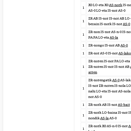
X0 LO-eta X0
AS-nork
IS-no
1
AS-0 LO-eta IS-nor AS-0
ZR AB IS-nor IS-nor AB LO-
1
bezain IS-nork IS-nor
AS-0
ZR-non IS-nor AS-n-0 IS-no
1
PA PA LO-eta
AS-la
1
ZR-nongo IS-nor AB
AS-0
1
ZR-nor AS-0 IS-nor
AS-lako
ZR-noren IS-nor PA LO-eta
1
ZR-noren IS-nor IS-nor AB
arren
ZR-norengatik
AS-0
AS-lak
IS-nor ZR-noren IS-nola LO
1
nahi LO-eta IS-nor AS-nola 
nor AS-0
1
ZR-nork AB IS-nor
AS-bait
ZR-nork LO-baina IS-nor I
1
nondik
AS-la
AS-0
ZR-nork X0 AS-n-0 IS-nor
A
1