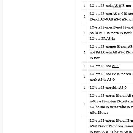
1
LO-eta IS-nola
AS-0
IS-nor
LO-eta IS-non AS-n-0 IS-ze
1
IS-nor
AS-0
AB AS-0 AS-noi
LO-eta IS-non IS-nor IS-no
1
AS-la AS-0 IS-nora IS-nork
LO-eta ZR
AS-la
LO-eta IS-nongo IS-non AB 
1
nor PA LO-eta AB
AS-0
IS-n
IS-nor
1
LO-eta IS-nor
AS-0
LO-eta IS-nor PA IS-noren I
1
nork
AS-la
AS-0
1
LO-eta IS-norekin
AS-0
LO-eta IS-noren IS-nor AB
n-0
IS-? IS-noren IS-zertar
1
LO-baino IS-zertarako IS-
AS-n IS-nor
LO-eta IS-noren IS-nor IS-
AS-0 IS-non IS-noren IS-no
IS-nor AS-0 LO-baita AB IS