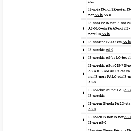
nor
IS-nora IS-nor ZR-noren IS
1
nor
AS-la
AS-0
IS-nora PA IS-nor IS-nor AS
1
AS-0 LO-eta PA AS-nori IS-
norekin
AS-la
1
IS-noraino PA LO-eta
AS-la
1
IS-norekin
AS-0
1
IS-norekin
AS-ba
LO-bezal
IS-norekin
AS-n-0
IS-? IS-n
AS-n-0 IS-nor X0 LO-eta ZR
1
nor IS-nora PA LO-eta IS-n
AS-0
IS-norekin AS-noiz AB
AS-
1
IS-norekin
IS-noren IS-nola PA LO-eta
1
AS-0
IS-noren IS-non IS-nor
AS-
1
IS-nor AS-0
IS-noren IS-non PA-noiz IS