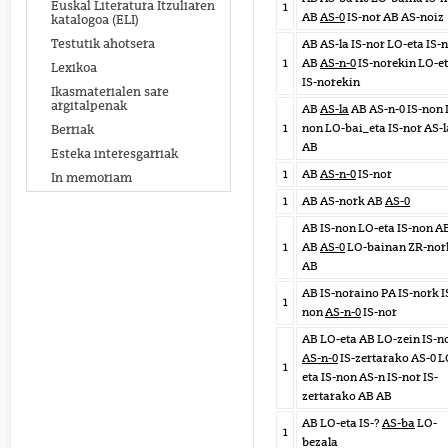
Euskal Literatura Itzuliaren
1
AB
AS-0
IS-nor AB AS-noiz
katalogoa (ELI)
Testutik ahotsera
AB AS-la IS-nor LO-eta IS-
1
AB
AS-n-0
IS-norekin LO-e
Lexikoa
IS-norekin
Ikasmaterialen sare
argitalpenak
AB
AS-la
AB AS-n-0 IS-non 
1
non LO-bai_eta IS-nor AS-l
Berriak
AB
Esteka interesgarriak
1
AB
AS-n-0
IS-nor
In memoriam
1
AB AS-nork AB
AS-0
AB IS-non LO-eta IS-non A
1
AB
AS-0
LO-bainan ZR-nor
AB
AB IS-noraino PA IS-nork I
1
non
AS-n-0
IS-nor
AB LO-eta AB LO-zein IS-n
AS-n-0
IS-zertarako AS-0 L
1
eta IS-non AS-n IS-nor IS-
zertarako AB AB
AB LO-eta IS-?
AS-ba
LO-
1
bezala