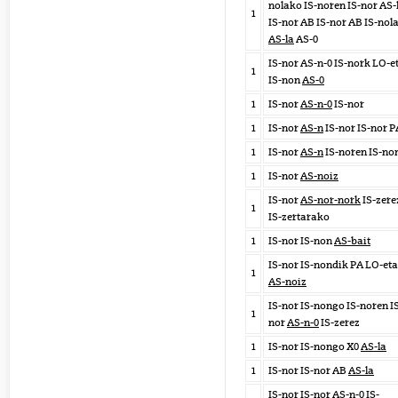
nolako IS-noren IS-nor AS-
1
IS-nor AB IS-nor AB IS-nol
AS-la
AS-0
IS-nor AS-n-0 IS-nork LO-e
1
IS-non
AS-0
1
IS-nor
AS-n-0
IS-nor
1
IS-nor
AS-n
IS-nor IS-nor P
1
IS-nor
AS-n
IS-noren IS-no
1
IS-nor
AS-noiz
IS-nor
AS-nor-nork
IS-zere
1
IS-zertarako
1
IS-nor IS-non
AS-bait
IS-nor IS-nondik PA LO-eta
1
AS-noiz
IS-nor IS-nongo IS-noren I
1
nor
AS-n-0
IS-zerez
1
IS-nor IS-nongo X0
AS-la
1
IS-nor IS-nor AB
AS-la
IS-nor IS-nor
AS-n-0
IS-