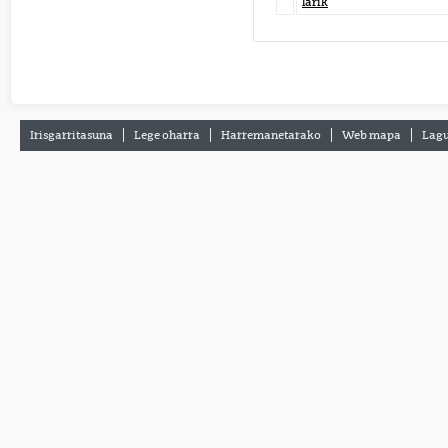
larik
Irisgarritasuna
Lege oharra
Harremanetarako
Web mapa
Lagu