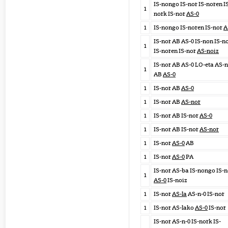
IS-nongo IS-nor IS-noren I
1
nork IS-nor
AS-0
1
IS-nongo IS-noren IS-nor
A
IS-nor AB AS-0 IS-non IS-n
1
IS-noren IS-nor
AS-noiz
IS-nor AB AS-0 LO-eta AS-
1
AB
AS-0
1
IS-nor AB
AS-0
1
IS-nor AB
AS-nor
1
IS-nor AB IS-nor
AS-0
1
IS-nor AB IS-nor
AS-nor
1
IS-nor
AS-0
AB
1
IS-nor
AS-0
PA
IS-nor AS-ba IS-nongo IS-n
1
AS-0
IS-noiz
1
IS-nor
AS-la
AS-n-0 IS-nor
1
IS-nor AS-lako
AS-0
IS-nor
IS-nor AS-n-0 IS-nork IS-