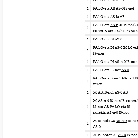
1
PA LO-eta AB
AS-0
1
PA LO-eta AB
AS-0
IS-nor
1
PA LO-eta
AS-la
AB
PA LO-eta
AS-n
X0 IS-nork 
1
noren IS-zertarako PA AS-
1
PA LO-eta DI
AS-0
PA LO-eta DI
AS-0
X0 LO-e
1
IS-non
1
PA LO-eta DI
AS-n-0
IS-non
1
PA LO-eta IS-nor
AS-0
PA LO-eta IS-nor
AS-bait
IS
1
zerez
1
X0 AB IS-nor
AS-0
AB
X0 AS-n-0 IS-non IS-noren 
1
IS-nor AB PA LO-eta IS-
norekin
AS-n-0
IS-nor
X0 IS-nola X0
AS-nor
IS-no
1
AS-0
1
X0 IS-noren X0
AS-n
IS-nor