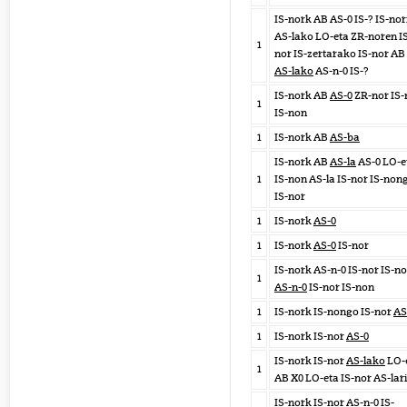
IS-nork AB AS-0 IS-? IS-nor
AS-lako LO-eta ZR-noren I
1
nor IS-zertarako IS-nor AB
AS-lako
AS-n-0 IS-?
IS-nork AB
AS-0
ZR-nor IS-
1
IS-non
1
IS-nork AB
AS-ba
IS-nork AB
AS-la
AS-0 LO-e
1
IS-non AS-la IS-nor IS-non
IS-nor
1
IS-nork
AS-0
1
IS-nork
AS-0
IS-nor
IS-nork AS-n-0 IS-nor IS-n
1
AS-n-0
IS-nor IS-non
1
IS-nork IS-nongo IS-nor
AS
1
IS-nork IS-nor
AS-0
IS-nork IS-nor
AS-lako
LO-
1
AB X0 LO-eta IS-nor AS-lar
IS-nork IS-nor
AS-n-0
IS-