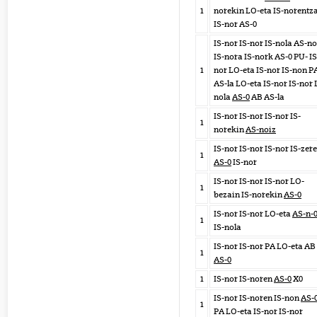
1
norekin LO-eta IS-norentz
IS-nor AS-0
IS-nor IS-nor IS-nola AS-no
IS-nora IS-nork AS-0 PU- IS
1
nor LO-eta IS-nor IS-non P
AS-la LO-eta IS-nor IS-nor 
nola
AS-0
AB AS-la
IS-nor IS-nor IS-nor IS-
1
norekin
AS-noiz
IS-nor IS-nor IS-nor IS-zer
1
AS-0
IS-nor
IS-nor IS-nor IS-nor LO-
1
bezain IS-norekin
AS-0
IS-nor IS-nor LO-eta
AS-n-
1
IS-nola
IS-nor IS-nor PA LO-eta AB
1
AS-0
1
IS-nor IS-noren
AS-0
X0
IS-nor IS-noren IS-non
AS-
1
PA LO-eta IS-nor IS-nor