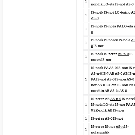
1
nondik LO-eta IS-nor AS-0
IS-nork IS-nor LO-baino A
1
AS-0
IS-nork IS-nora PA LO-eta
1
0
IS-nork IS-noren IS-nola
AS
1
0
IS-nor
IS-nork IS-zerez
AS-n-0
IS-
1
noren IS-nor
IS-nork PA AS-0 IS-non IS-
AS-n-0 IS-? AB
AS-0
AB IS-n
1
PA IS-nor AS-0 IS-non AS-0 
nor AS-0 LO-eta IS-non PA 
norekin AB AS-la AS-0
IS-zerez AB
AS-n-0
IS-nore
1
IS-nola LO-eta IS-nor PA A
0 ZR-nork AB IS-non
1
IS-zerez
AS-0
IS-nor
IS-zerez IS-nor
AS-n
IS-
1
norengatik