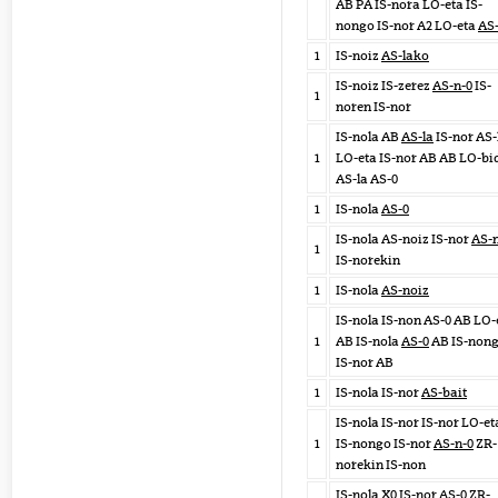
AB PA IS-nora LO-eta IS-
nongo IS-nor A2 LO-eta
AS
1
IS-noiz
AS-lako
IS-noiz IS-zerez
AS-n-0
IS-
1
noren IS-nor
IS-nola AB
AS-la
IS-nor AS-
1
LO-eta IS-nor AB AB LO-bi
AS-la AS-0
1
IS-nola
AS-0
IS-nola AS-noiz IS-nor
AS-n
1
IS-norekin
1
IS-nola
AS-noiz
IS-nola IS-non AS-0 AB LO-
1
AB IS-nola
AS-0
AB IS-non
IS-nor AB
1
IS-nola IS-nor
AS-bait
IS-nola IS-nor IS-nor LO-et
1
IS-nongo IS-nor
AS-n-0
ZR-
norekin IS-non
IS-nola X0 IS-nor AS-0 ZR-