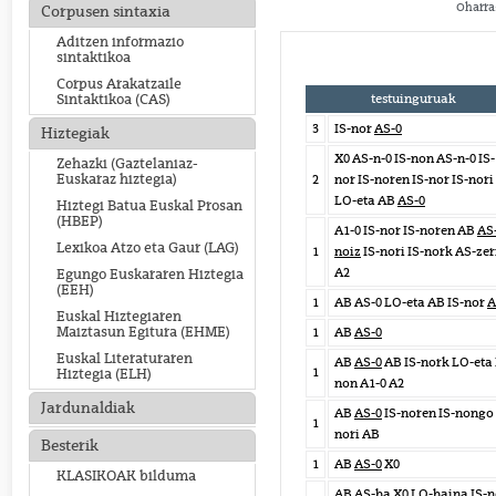
Oharra:
Corpusen sintaxia
Aditzen informazio
sintaktikoa
Corpus Arakatzaile
testuinguruak
Sintaktikoa (CAS)
3
IS-nor
AS-0
Hiztegiak
X0 AS-n-0 IS-non AS-n-0 IS-
Zehazki (Gaztelaniaz-
Euskaraz hiztegia)
2
nor IS-noren IS-nor IS-nori
LO-eta AB
AS-0
Hiztegi Batua Euskal Prosan
(HBEP)
A1-0 IS-nor IS-noren AB
AS
Lexikoa Atzo eta Gaur (LAG)
1
noiz
IS-nori IS-nork AS-zer
A2
Egungo Euskararen Hiztegia
(EEH)
1
AB AS-0 LO-eta AB IS-nor
A
Euskal Hiztegiaren
Maiztasun Egitura (EHME)
1
AB
AS-0
Euskal Literaturaren
AB
AS-0
AB IS-nork LO-eta 
1
Hiztegia (ELH)
non A1-0 A2
Jardunaldiak
AB
AS-0
IS-noren IS-nongo 
1
nori AB
Besterik
1
AB
AS-0
X0
KLASIKOAK bilduma
AB AS-ba X0 LO-baina IS-n