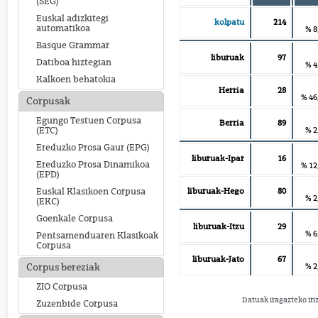
(SEG)
Euskal adizkitegi
kolpatu
214
automatikoa
% 8
Basque Grammar
liburuak
97
Datiboa hiztegian
% 4
Kalkoen behatokia
Herria
28
% 46
Corpusak
Egungo Testuen Corpusa
Berria
89
% 2
(ETC)
Ereduzko Prosa Gaur (EPG)
liburuak-Ipar
16
Ereduzko Prosa Dinamikoa
% 12
(EPD)
liburuak-Hego
80
Euskal Klasikoen Corpusa
% 2
(EKC)
Goenkale Corpusa
liburuak-Itzu
29
% 6
Pentsamenduaren Klasikoak
Corpusa
liburuak-Jato
67
% 2
Corpus bereziak
ZIO Corpusa
Datuak iragazteko iri
Zuzenbide Corpusa