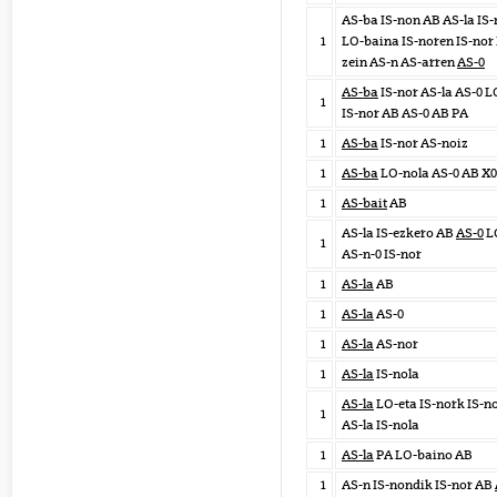
AS-ba IS-non AB AS-la IS
1
LO-baina IS-noren IS-nor
zein AS-n AS-arren
AS-0
AS-ba
IS-nor AS-la AS-0 L
1
IS-nor AB AS-0 AB PA
1
AS-ba
IS-nor AS-noiz
1
AS-ba
LO-nola AS-0 AB X0
1
AS-bait
AB
AS-la IS-ezkero AB
AS-0
L
1
AS-n-0 IS-nor
1
AS-la
AB
1
AS-la
AS-0
1
AS-la
AS-nor
1
AS-la
IS-nola
AS-la
LO-eta IS-nork IS-n
1
AS-la IS-nola
1
AS-la
PA LO-baino AB
1
AS-n IS-nondik IS-nor AB