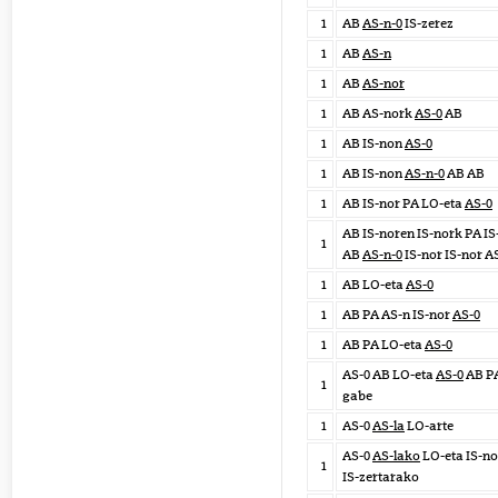
1
AB
AS-n-0
IS-zerez
1
AB
AS-n
1
AB
AS-nor
1
AB AS-nork
AS-0
AB
1
AB IS-non
AS-0
1
AB IS-non
AS-n-0
AB AB
1
AB IS-nor PA LO-eta
AS-0
AB IS-noren IS-nork PA IS
1
AB
AS-n-0
IS-nor IS-nor A
1
AB LO-eta
AS-0
1
AB PA AS-n IS-nor
AS-0
1
AB PA LO-eta
AS-0
AS-0 AB LO-eta
AS-0
AB P
1
gabe
1
AS-0
AS-la
LO-arte
AS-0
AS-lako
LO-eta IS-n
1
IS-zertarako