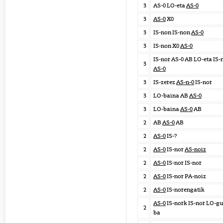
3
AS-0 LO-eta
AS-0
3
AS-0
X0
3
IS-non IS-non
AS-0
3
IS-non X0
AS-0
IS-nor AS-0 AB LO-eta IS-
3
AS-0
3
IS-zerez
AS-n-0
IS-nor
3
LO-baina AB
AS-0
3
LO-baina
AS-0
AB
2
AB
AS-0
AB
2
AS-0
IS-?
2
AS-0
IS-nor
AS-noiz
2
AS-0
IS-nor IS-nor
2
AS-0
IS-nor PA-noiz
2
AS-0
IS-norengatik
AS-0
IS-nork IS-nor LO-gu
2
ba