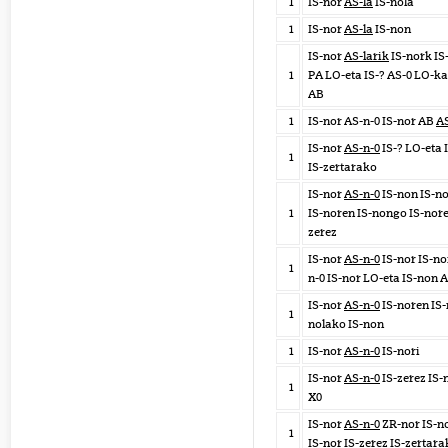
1
IS-nor
AS-la
IS-nola
1
IS-nor
AS-la
IS-non
IS-nor
AS-larik
IS-nork IS
1
PA LO-eta IS-? AS-0 LO-ka
AB
1
IS-nor AS-n-0 IS-nor AB
A
IS-nor
AS-n-0
IS-? LO-eta 
1
IS-zertarako
IS-nor
AS-n-0
IS-non IS-n
1
IS-noren IS-nongo IS-nore
zerez
IS-nor
AS-n-0
IS-nor IS-no
1
n-0 IS-nor LO-eta IS-non 
IS-nor
AS-n-0
IS-noren IS-
1
nolako IS-non
1
IS-nor
AS-n-0
IS-nori
IS-nor
AS-n-0
IS-zerez IS-
1
X0
IS-nor
AS-n-0
ZR-nor IS-n
1
IS-nor IS-zerez IS-zertar