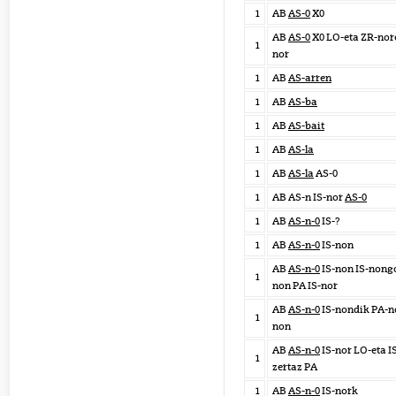
1
AB
AS-0
X0
AB
AS-0
X0 LO-eta ZR-nore
1
nor
1
AB
AS-arren
1
AB
AS-ba
1
AB
AS-bait
1
AB
AS-la
1
AB
AS-la
AS-0
1
AB AS-n IS-nor
AS-0
1
AB
AS-n-0
IS-?
1
AB
AS-n-0
IS-non
AB
AS-n-0
IS-non IS-nongo
1
non PA IS-nor
AB
AS-n-0
IS-nondik PA-no
1
non
AB
AS-n-0
IS-nor LO-eta I
1
zertaz PA
1
AB
AS-n-0
IS-nork