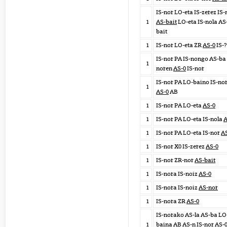
IS-nor LO-eta IS-zerez IS
1
AS-bait
LO-eta IS-nola AS-
bait
1
IS-nor LO-eta ZR
AS-0
IS-?
IS-nor PA IS-nongo AS-ba 
1
noren
AS-0
IS-nor
IS-nor PA LO-baino IS-no
1
AS-0
AB
1
IS-nor PA LO-eta
AS-0
1
IS-nor PA LO-eta IS-nola
A
1
IS-nor PA LO-eta IS-nor
A
1
IS-nor X0 IS-zerez
AS-0
1
IS-nor ZR-nor
AS-bait
1
IS-nora IS-noiz
AS-0
1
IS-nora IS-noiz
AS-nor
1
IS-nora ZR
AS-0
IS-norako AS-la AS-ba LO
1
baina AB
AS-n
IS-nor AS-0