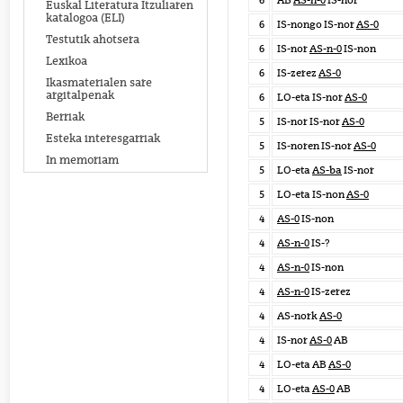
6
AB
AS-n-0
IS-nor
Euskal Literatura Itzuliaren
katalogoa (ELI)
6
IS-nongo IS-nor
AS-0
Testutik ahotsera
6
IS-nor
AS-n-0
IS-non
Lexikoa
6
IS-zerez
AS-0
Ikasmaterialen sare
argitalpenak
6
LO-eta IS-nor
AS-0
Berriak
5
IS-nor IS-nor
AS-0
Esteka interesgarriak
5
IS-noren IS-nor
AS-0
In memoriam
5
LO-eta
AS-ba
IS-nor
5
LO-eta IS-non
AS-0
4
AS-0
IS-non
4
AS-n-0
IS-?
4
AS-n-0
IS-non
4
AS-n-0
IS-zerez
4
AS-nork
AS-0
4
IS-nor
AS-0
AB
4
LO-eta AB
AS-0
4
LO-eta
AS-0
AB