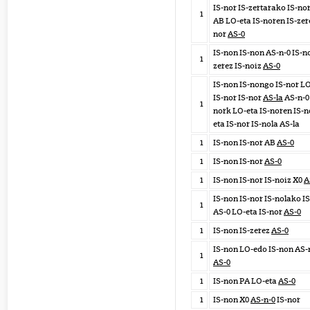
IS-nor IS-zertarako IS-no
1
AB LO-eta IS-noren IS-zer
nor
AS-0
IS-non IS-non AS-n-0 IS-no
1
zerez IS-noiz
AS-0
IS-non IS-nongo IS-nor L
IS-nor IS-nor
AS-la
AS-n-0 
1
nork LO-eta IS-noren IS-n
eta IS-nor IS-nola AS-la
1
IS-non IS-nor AB
AS-0
1
IS-non IS-nor
AS-0
1
IS-non IS-nor IS-noiz X0
A
IS-non IS-nor IS-nolako I
1
AS-0 LO-eta IS-nor
AS-0
1
IS-non IS-zerez
AS-0
IS-non LO-edo IS-non AS-
1
AS-0
1
IS-non PA LO-eta
AS-0
1
IS-non X0
AS-n-0
IS-nor