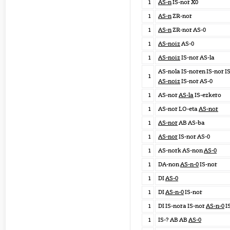
1
AS-n
IS-nor X0
1
AS-n
ZR-nor
1
AS-n
ZR-nor AS-0
1
AS-noiz
AS-0
1
AS-noiz
IS-nor AS-la
AS-nola IS-noren IS-nor I
1
AS-noiz
IS-nor AS-0
1
AS-nor
AS-la
IS-ezkero
1
AS-nor LO-eta
AS-nor
1
AS-nor
AB AS-ba
1
AS-nor
IS-nor AS-0
1
AS-nork AS-non
AS-0
1
DA-non
AS-n-0
IS-nor
1
DI
AS-0
1
DI
AS-n-0
IS-nor
1
DI IS-nora IS-nor
AS-n-0
I
1
IS-? AB AB
AS-0