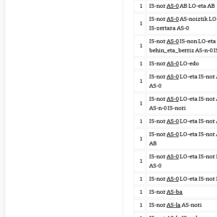
1
IS-nor
AS-0
AB LO-eta AB
IS-nor
AS-0
AS-noiztik LO
1
IS-zertara AS-0
IS-nor
AS-0
IS-non LO-eta
1
behin_eta_berriz AS-n-0 I
1
IS-nor
AS-0
LO-edo
IS-nor
AS-0
LO-eta IS-nor
1
AS-0
IS-nor
AS-0
LO-eta IS-nor
1
AS-n-0 IS-nori
1
IS-nor
AS-0
LO-eta IS-nor
IS-nor
AS-0
LO-eta IS-nor
1
AB
IS-nor
AS-0
LO-eta IS-nor
1
AS-0
1
IS-nor
AS-0
LO-eta IS-nor
1
IS-nor
AS-ba
1
IS-nor
AS-la
AS-nori