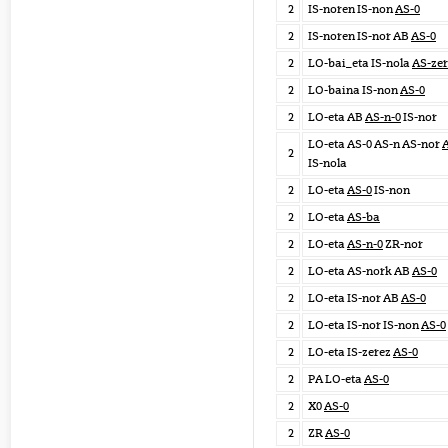
2
IS-noren IS-non
AS-0
2
IS-noren IS-nor AB
AS-0
2
LO-bai_eta IS-nola
AS-zer
2
LO-baina IS-non
AS-0
2
LO-eta AB
AS-n-0
IS-nor
LO-eta AS-0 AS-n AS-nor
A
2
IS-nola
2
LO-eta
AS-0
IS-non
2
LO-eta
AS-ba
2
LO-eta
AS-n-0
ZR-nor
2
LO-eta AS-nork AB
AS-0
2
LO-eta IS-nor AB
AS-0
2
LO-eta IS-nor IS-non
AS-0
2
LO-eta IS-zerez
AS-0
2
PA LO-eta
AS-0
2
X0
AS-0
2
ZR
AS-0