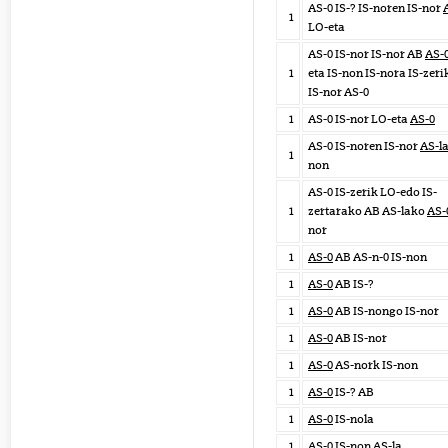
AS-0 IS-? IS-noren IS-nor
1
LO-eta
AS-0 IS-nor IS-nor AB
AS-
1
eta IS-non IS-nora IS-zeri
IS-nor AS-0
1
AS-0 IS-nor LO-eta
AS-0
AS-0 IS-noren IS-nor
AS-l
1
non
AS-0 IS-zerik LO-edo IS-
1
zertarako AB AS-lako
AS-
nor
1
AS-0
AB AS-n-0 IS-non
1
AS-0
AB IS-?
1
AS-0
AB IS-nongo IS-nor
1
AS-0
AB IS-nor
1
AS-0
AS-nork IS-non
1
AS-0
IS-? AB
1
AS-0
IS-nola
1
AS-0
IS-non AS-la