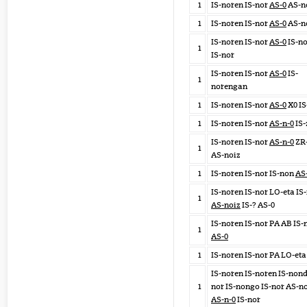
1
IS-noren IS-nor
AS-0
AS-n
1
IS-noren IS-nor
AS-0
AS-no
IS-noren IS-nor
AS-0
IS-n
1
IS-nor
IS-noren IS-nor
AS-0
IS-
1
norengan
1
IS-noren IS-nor
AS-0
X0 IS
1
IS-noren IS-nor
AS-n-0
IS-
IS-noren IS-nor
AS-n-0
ZR
1
AS-noiz
1
IS-noren IS-nor IS-non
AS
IS-noren IS-nor LO-eta IS
1
AS-noiz
IS-? AS-0
IS-noren IS-nor PA AB IS-
1
AS-0
1
IS-noren IS-nor PA LO-et
IS-noren IS-noren IS-nond
1
nor IS-nongo IS-nor AS-n
AS-n-0
IS-nor