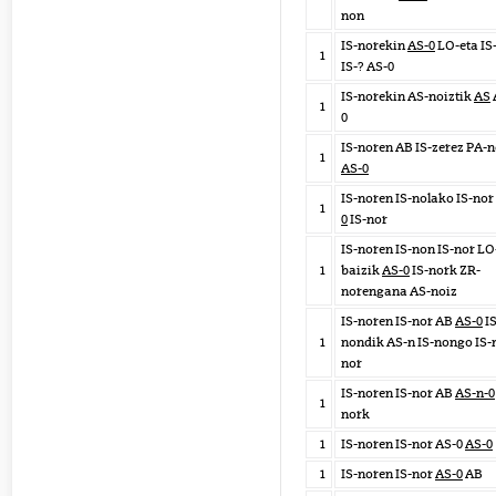
non
IS-norekin
AS-0
LO-eta IS
1
IS-? AS-0
IS-norekin AS-noiztik
AS
1
0
IS-noren AB IS-zerez PA-n
1
AS-0
IS-noren IS-nolako IS-nor
1
0
IS-nor
IS-noren IS-non IS-nor LO
1
baizik
AS-0
IS-nork ZR-
norengana AS-noiz
IS-noren IS-nor AB
AS-0
IS
1
nondik AS-n IS-nongo IS-n
nor
IS-noren IS-nor AB
AS-n-0
1
nork
1
IS-noren IS-nor AS-0
AS-0
1
IS-noren IS-nor
AS-0
AB