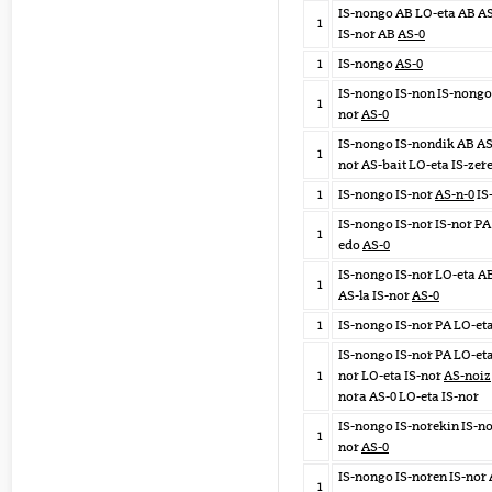
IS-nongo AB LO-eta AB AS
1
IS-nor AB
AS-0
1
IS-nongo
AS-0
IS-nongo IS-non IS-nongo
1
nor
AS-0
IS-nongo IS-nondik AB AS
1
nor AS-bait LO-eta IS-zer
1
IS-nongo IS-nor
AS-n-0
IS
IS-nongo IS-nor IS-nor PA
1
edo
AS-0
IS-nongo IS-nor LO-eta A
1
AS-la IS-nor
AS-0
1
IS-nongo IS-nor PA LO-et
IS-nongo IS-nor PA LO-eta
1
nor LO-eta IS-nor
AS-noiz
nora AS-0 LO-eta IS-nor
IS-nongo IS-norekin IS-no
1
nor
AS-0
IS-nongo IS-noren IS-nor
1