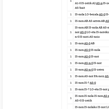
1
A1-0 IS-zerik A2
AS-n
IS-z
AS-bait
1
IS-nola LO-bezala
AS-0
IS
1
IS-non AB AS-arren AB
AS
IS-non AB IS-nola AB AS-n
1
nor
AS-0
LO-eta IS-noreki
n-0 IS-nori AS-noiz
1
IS-non
AS-0
AB
1
IS-non
AS-0
IS-nola
1
IS-non
AS-0
IS-nor
1
IS-non
AS-n-0
IS-nor
1
IS-non
AS-n-0
IS-zerez
1
IS-non AS-nor PA-noiz
AS
1
IS-non IS-?
AS-0
1
IS-non IS-? LO-eta IS-nor
IS-non IS-nola IS-non
AS-
1
AS-0 IS-zerik
IS-non IS-nolako IS-nor L