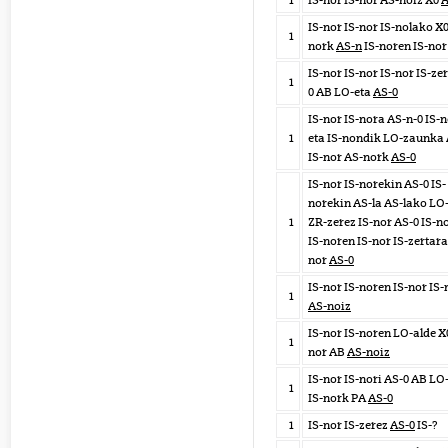
1
IS-nor IS-nor AS-noiz X0
A
IS-nor IS-nor IS-nolako X0
1
nork
AS-n
IS-noren IS-nor
IS-nor IS-nor IS-nor IS-ze
1
0 AB LO-eta
AS-0
IS-nor IS-nora AS-n-0 IS-
1
eta IS-nondik LO-zaunka 
IS-nor AS-nork
AS-0
IS-nor IS-norekin AS-0 IS-
norekin AS-la AS-lako LO
1
ZR-zerez IS-nor AS-0 IS-
IS-noren IS-nor IS-zertara
nor
AS-0
IS-nor IS-noren IS-nor IS
1
AS-noiz
IS-nor IS-noren LO-alde X0
1
nor AB
AS-noiz
IS-nor IS-nori AS-0 AB LO
1
IS-nork PA
AS-0
1
IS-nor IS-zerez
AS-0
IS-?