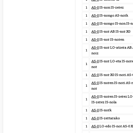
1
AS-0
IS-non IS-zerez
1
AS-0
IS-nongo AS-nork
1
AS-0
IS-nongo IS-non IS-n
1
AS-0
IS-nor AB IS-nor X0
1
AS-0
IS-nor IS-noren
AS-0
IS-nor LO-atzera AB 
1
noiz
AS-0
IS-nor LO-eta IS-nore
1
nor
1
AS-0
IS-nor X0 IS-nori AS-
AS-0
IS-noren IS-nori AS-n
1
nor
AS-0
IS-noren IS-zerez LO
1
IS-zerez IS-nola
1
AS-0
IS-nork
1
AS-0
IS-zertarako
1
AS-0
LO-edo IS-nor AS-0 