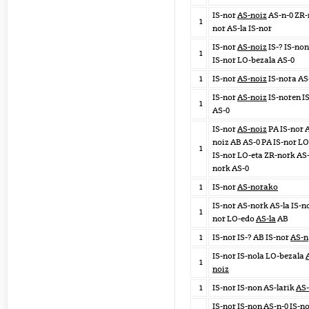
IS-nor
AS-noiz
AS-n-0 ZR-
1
nor AS-la IS-nor
IS-nor
AS-noiz
IS-? IS-no
1
IS-nor LO-bezala AS-0
1
IS-nor
AS-noiz
IS-nora AS
IS-nor
AS-noiz
IS-noren I
1
AS-0
IS-nor
AS-noiz
PA IS-nor 
noiz AB AS-0 PA IS-nor LO
1
IS-nor LO-eta ZR-nork AS-
nork AS-0
1
IS-nor
AS-norako
IS-nor AS-nork AS-la IS-no
1
nor LO-edo
AS-la
AB
1
IS-nor IS-? AB IS-nor
AS-n
IS-nor IS-nola LO-bezala
1
noiz
1
IS-nor IS-non AS-larik
AS-
IS-nor IS-non
AS-n-0
IS-no