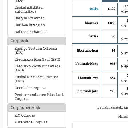
(SEG)
1.
Euskal adizkitegi
isildu
1.172
automatikoa
% 89
Basque Grammar
liburuak
1.096
Datiboa hiztegian
% 91
Kalkoen behatokia
Berria
76
% 72
Corpusak
Egungo Testuen Corpusa
liburuak-Ipar
86
(ETC)
% 97
Ereduzko Prosa Gaur (EPG)
liburuak-Hego
993
Ereduzko Prosa Dinamikoa
% 90
(EPD)
Euskal Klasikoen Corpusa
liburuak-Itzu
354
% 94
(EKC)
Goenkale Corpusa
liburuak-Jato
725
% 89
Pentsamenduaren Klasikoak
Corpusa
Corpus bereziak
Datuak iragazteko iri
ZIO Corpusa
Oharra:
Zuzenbide Corpusa