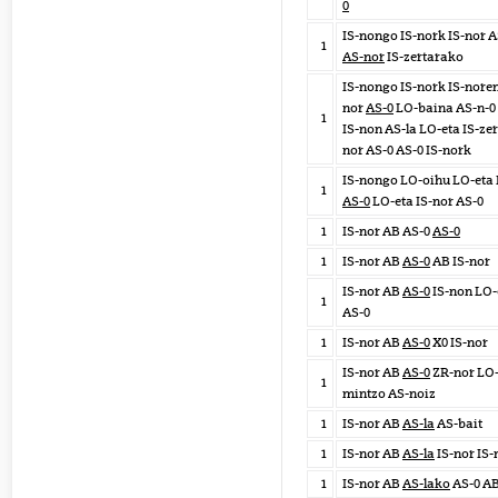
0
IS-nongo IS-nork IS-nor 
1
AS-nor
IS-zertarako
IS-nongo IS-nork IS-noren
nor
AS-0
LO-baina AS-n-0 
1
IS-non AS-la LO-eta IS-zer
nor AS-0 AS-0 IS-nork
IS-nongo LO-oihu LO-eta 
1
AS-0
LO-eta IS-nor AS-0
1
IS-nor AB AS-0
AS-0
1
IS-nor AB
AS-0
AB IS-nor
IS-nor AB
AS-0
IS-non LO-
1
AS-0
1
IS-nor AB
AS-0
X0 IS-nor
IS-nor AB
AS-0
ZR-nor LO
1
mintzo AS-noiz
1
IS-nor AB
AS-la
AS-bait
1
IS-nor AB
AS-la
IS-nor IS-
1
IS-nor AB
AS-lako
AS-0 A