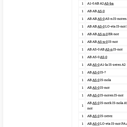
1
A1-0 AB A2
AS-ba
1
AB AB
AS-0
1
AB AB
AS-0
AS-n IS-noren
1
AB AB
AS-0
LO-eta IS-nor
1
AB AB
AS-n-0
ER-nor
1
AB AB
AS-n-0
IS-nor
1
AB AS-0 AB
AS-n
IS-nor
1
AB AS-0
AS-0
1
AB
AS-0
A1-la IS-zerez A2
1
AB
AS-0
IS-?
1
AB
AS-0
IS-nola
1
AB
AS-0
IS-nor
1
AB
AS-0
IS-noren IS-nor
AB
AS-0
IS-nork IS-nola AS
1
nor
1
AB
AS-0
IS-zerez
1
AB
AS-0
LO-eta IS-nor PA 