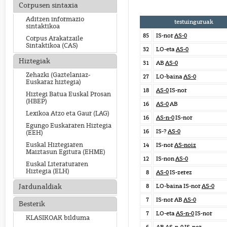
Corpusen sintaxia
Aditzen informazio
testuinguruak
sintaktikoa
85
IS-nor
AS-0
Corpus Arakatzaile
Sintaktikoa (CAS)
32
LO-eta
AS-0
Hiztegiak
31
AB
AS-0
Zehazki (Gaztelaniaz-
27
LO-baina
AS-0
Euskaraz hiztegia)
18
AS-0
IS-nor
Hiztegi Batua Euskal Prosan
(HBEP)
16
AS-0
AB
Lexikoa Atzo eta Gaur (LAG)
16
AS-n-0
IS-nor
Egungo Euskararen Hiztegia
16
IS-?
AS-0
(EEH)
Euskal Hiztegiaren
14
IS-nor
AS-noiz
Maiztasun Egitura (EHME)
12
IS-non
AS-0
Euskal Literaturaren
Hiztegia (ELH)
8
AS-0
IS-zerez
8
LO-baina IS-nor
AS-0
Jardunaldiak
7
IS-nor AB
AS-0
Besterik
7
LO-eta
AS-n-0
IS-nor
KLASIKOAK bilduma