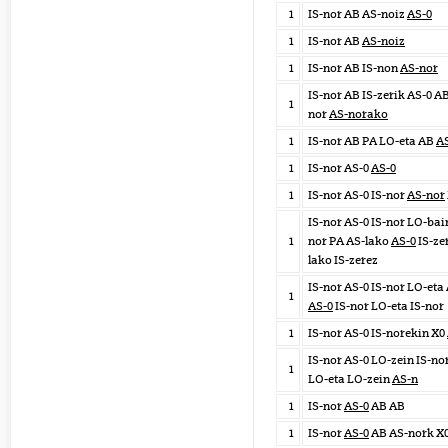
1
IS-nor AB AS-noiz
AS-0
1
IS-nor AB
AS-noiz
1
IS-nor AB IS-non
AS-nor
IS-nor AB IS-zerik AS-0 AB
1
nor
AS-norako
1
IS-nor AB PA LO-eta AB
A
1
IS-nor AS-0
AS-0
1
IS-nor AS-0 IS-nor
AS-nor
IS-nor AS-0 IS-nor LO-bai
1
nor PA AS-lako
AS-0
IS-ze
lako IS-zerez
IS-nor AS-0 IS-nor LO-eta
1
AS-0
IS-nor LO-eta IS-nor
1
IS-nor AS-0 IS-norekin X0
IS-nor AS-0 LO-zein IS-no
1
LO-eta LO-zein
AS-n
1
IS-nor
AS-0
AB AB
1
IS-nor
AS-0
AB AS-nork X