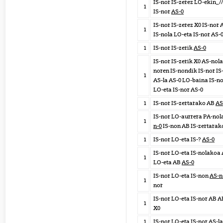
IS-nor IS-zerez LO-ekin_/
1
IS-nor
AS-0
IS-nor IS-zerez X0 IS-nor 
1
IS-nola LO-eta IS-nor AS-
1
IS-nor IS-zerik
AS-0
IS-nor IS-zerik X0 AS-nola
noren IS-nondik IS-nor IS
1
AS-la AS-0 LO-baina IS-n
LO-eta IS-nor AS-0
1
IS-nor IS-zertarako AB
AS
IS-nor LO-aurrera PA-nol
1
n-0
IS-non AB IS-zertarak
1
IS-nor LO-eta IS-?
AS-0
IS-nor LO-eta IS-nolakoa 
1
LO-eta AB
AS-0
IS-nor LO-eta IS-non
AS-n
1
nor
IS-nor LO-eta IS-nor AB 
1
X0
1
IS-nor LO-eta IS-nor
AS-la