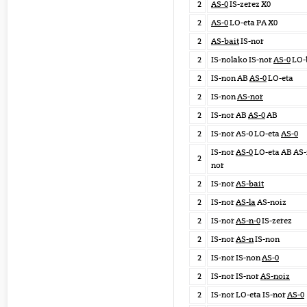
2
AS-0
IS-zerez X0
2
AS-0
LO-eta PA X0
2
AS-bait
IS-nor
2
IS-nolako IS-nor
AS-0
LO-
2
IS-non AB
AS-0
LO-eta
2
IS-non
AS-nor
2
IS-nor AB
AS-0
AB
2
IS-nor AS-0 LO-eta
AS-0
IS-nor
AS-0
LO-eta AB AS-n
2
nor
2
IS-nor
AS-bait
2
IS-nor
AS-la
AS-noiz
2
IS-nor
AS-n-0
IS-zerez
2
IS-nor
AS-n
IS-non
2
IS-nor IS-non
AS-0
2
IS-nor IS-nor
AS-noiz
2
IS-nor LO-eta IS-nor
AS-0