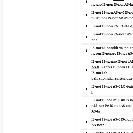
1
nongo IS-non IS-nor AS-l
IS-nor IS-non
AS-n-0
IS-no
1
n-0 IS-nor IS-nor AB AS-n
1
IS-nor IS-non PA LO-eta
A
IS-nor IS-non PA-noiz
AS-
1
nor
IS-nor IS-nondik AS-noizt
1
noren IS-nongo IS-nor
AS
IS-nor IS-nongo IS-nori A
AS-0
IS-zerez IS-nork LO-
1
IS-nor LO-
gehiago_hitz_egiten_duz
IS-nor IS-nor AS-0 LO-ba
1
0
IS-nor IS-nor AS-0 X0 IS-n
1
n IS-nor PA IS-nor AS-nor
AS-la
IS-nor IS-nor
AS-0
IS-nor 
1
AS-noiz