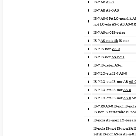
1
IS-? AB
AS-0
1
IS-? AB
AS-0
AB
IS-? AS-0 PA LO-nondik AS
1
nor LO-eta
AS-0
AB AS-0 X
1
IS-?
AS-n-0
IS-zerez
1
IS-?
AS-noiztik
IS-nor
1
IS-? IS-non
AS-0
1
IS-? IS-nor
AS-noiz
1
IS-? IS-zerez
AS-n
1
IS-? LO-eta IS-?
AS-0
1
IS-? LO-eta IS-nor AB
AS-
1
IS-? LO-eta IS-nor
AS-0
1
IS-? LO-eta IS-nor
AS-0
A
IS-? X0
AS-0
IS-nor IS-no
1
IS-nor IS-zertarako IS-no
1
IS-nola
AS-noiz
LO-bezal
IS-nola IS-nor IS-non PA I
zerik IS-nor AS-la AS-n-0 