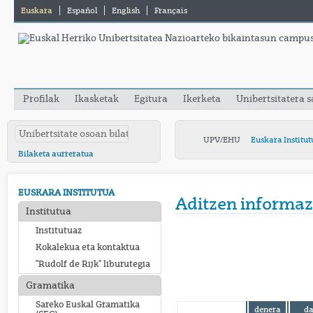
Euskara
Español
English
Français
Profilak
Ikasketak
Egitura
Ikerketa
Unibertsitatera 
UPV/EHU
Euskara Institut
Bilaketa aurreratua
EUSKARA INSTITUTUA
Aditzen informaz
Institutua
Institutuaz
Kokalekua eta kontaktua
"Rudolf de Rijk" liburutegia
Gramatika
Sareko Euskal Gramatika
denera
d