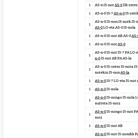
1
AS-n IS-nor
AS-0
ZR-zerez
1
AS-n-0 IS-?
AS-n-0
IS-zeri
AS-n-0 IS-non IS-nork IS-
1
AS-0
LO-eta AS-0 IS-nola
1
AS-n-0 IS-nor AB AS-0
AS-
1
AS-n-0 IS-nor
AS-0
AS-n-0 IS-nor IS-? PA LO-
1
n-0
IS-nor AB PA AS-la
AS-n-0 IS-zerez IS-nora IS
1
norekin IS-non
AS-la
1
AS-n-0
IS-? LO-eta IS-nor 
1
AS-n-0
IS-nola
AS-n-0
IS-nongo IS-nola L
1
aurrera IS-noiz
AS-n-0
IS-nongo IS-nor PA
1
noiz
1
AS-n-0
IS-nor AB
AS-n-0
IS-nor IS-nondik P