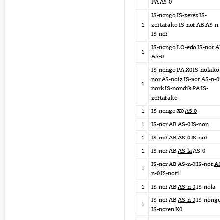
PA AS-0
IS-nongo IS-zerez IS-
1
zertarako IS-nor AB
AS-n-
IS-nor
IS-nongo LO-edo IS-nor 
1
AS-0
IS-nongo PA X0 IS-nolako 
nor
AS-noiz
IS-nor AS-n-0 
1
nork IS-nondik PA IS-
zertarako
1
IS-nongo X0
AS-0
1
IS-nor AB
AS-0
IS-non
1
IS-nor AB
AS-0
IS-nor
1
IS-nor AB
AS-la
AS-0
IS-nor AB AS-n-0 IS-nor
A
1
n-0
IS-nori
1
IS-nor AB
AS-n-0
IS-nola
IS-nor AB
AS-n-0
IS-nong
1
IS-noren X0