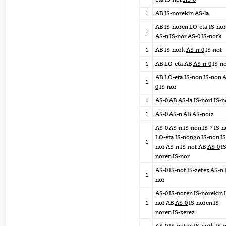
1
AB IS-norekin
AS-la
AB IS-noren LO-eta IS-nor
1
AS-n
IS-nor AS-0 IS-nork
1
AB IS-nork
AS-n-0
IS-nor
1
AB LO-eta AB
AS-n-0
IS-n
AB LO-eta IS-non IS-non
A
1
0
IS-nor
1
AS-0 AB
AS-la
IS-nori IS-n
1
AS-0 AS-n AB
AS-noiz
AS-0 AS-n IS-non IS-? IS-n
LO-eta IS-nongo IS-non IS
1
nor AS-n IS-nor AB
AS-0
IS
noren IS-nor
AS-0 IS-nor IS-zerez
AS-n
1
nor
AS-0 IS-noren IS-norekin 
1
nor AB
AS-0
IS-noren IS-
noren IS-zerez