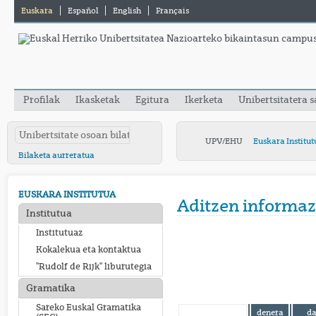
Euskara
Español
English
Français
Profilak
Ikasketak
Egitura
Ikerketa
Unibertsitatera 
UPV/EHU
Euskara Institut
Bilaketa aurreratua
EUSKARA INSTITUTUA
Aditzen informaz
Institutua
Institutuaz
Kokalekua eta kontaktua
"Rudolf de Rijk" liburutegia
Gramatika
Sareko Euskal Gramatika
denera
d