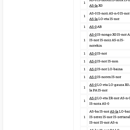
AS-0 IS-noren IS-nork IS-
1
AS-la
X0
AS-0 IS-nori AS-n-0 IS-no
1
AS-la
LO-eta IS-nor
1
AS-0
AB
AS-0
IS-nongo X0 IS-nor A
1
IS-nor IS-noiz AS-n IS-
norekin
1
AS-0
IS-nor
1
AS-0
IS-nor IS-non
1
AS-0
IS-nor LO-baina
1
AS-0
IS-noren IS-nor
AS-0
LO-eta LO-gauza X0 
1
la PA IS-nor
AS-0
LO-eta ZR-nor AS-n-
1
IS-nora AS-0
AS-ba IS-nor
AS-la
LO-ba
1
IS-zerez IS-nor IS-zertar
IS-nor IS-nor AS-n