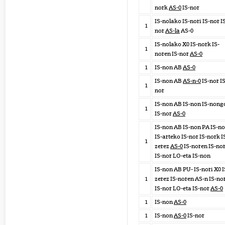
nork
AS-0
IS-nor
IS-nolako IS-nori IS-nor I
1
nor
AS-la
AS-0
IS-nolako X0 IS-nork IS-
1
noren IS-nor
AS-0
1
IS-non AB
AS-0
IS-non AB
AS-n-0
IS-nor IS
1
nor
IS-non AB IS-non IS-nong
1
IS-nor
AS-0
IS-non AB IS-non PA IS-no
IS-arteko IS-nor IS-nork I
1
zerez
AS-0
IS-noren IS-no
IS-nor LO-eta IS-non
IS-non AB PU- IS-nori X0 I
1
zerez IS-noren AS-n IS-no
IS-nor LO-eta IS-nor
AS-0
1
IS-non
AS-0
1
IS-non
AS-0
IS-nor