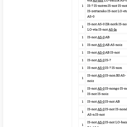
eta
AS-nor
LO-baizik AS-
1
IS-? IS-noren IS-nor IS-no
IS-zertarako IS-nor LO-et
AS-0
IS-nor AS-0 ZR-nork IS-no
1
LO-eta IS-nor
AS-la
1
IS-nor
AS-0
AB
1
IS-nor
AS-0
AB AS-noiz
1
IS-nor
AS-0
AB IS-nor
1
IS-nor
AS-0
IS-?
1
IS-nor
AS-0
IS-? IS-non
IS-nor
AS-0
IS-non X0 AS-
1
noiz
IS-nor
AS-0
IS-nongo IS-n
1
IS-nor IS-noiz
1
IS-nor
AS-0
IS-nor AB
IS-nor
AS-0
IS-nor IS-non
1
AS-n IS-nor
IS-nor
AS-0
IS-nor LO-bai
1