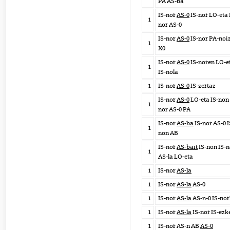
PA AS-ba
IS-nor
AS-0
IS-nor LO-eta 
1
nor AS-0
IS-nor
AS-0
IS-nor PA-noi
1
X0
IS-nor
AS-0
IS-noren LO-e
1
IS-nola
1
IS-nor
AS-0
IS-zertaz
IS-nor
AS-0
LO-eta IS-non 
1
nor AS-0 PA
IS-nor
AS-ba
IS-nor AS-0 I
1
non AB
IS-nor
AS-bait
IS-non IS-n
1
AS-la LO-eta
1
IS-nor
AS-la
1
IS-nor
AS-la
AS-0
1
IS-nor
AS-la
AS-n-0 IS-no
1
IS-nor
AS-la
IS-nor IS-ezk
1
IS-nor AS-n AB
AS-0