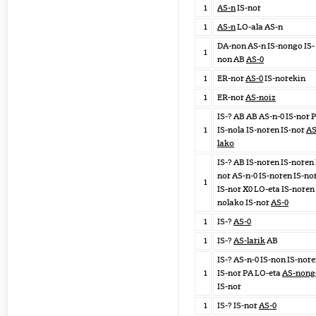
1
AS-n
IS-nor
1
AS-n
LO-ala AS-n
DA-non AS-n IS-nongo IS-
1
non AB
AS-0
1
ER-nor
AS-0
IS-norekin
1
ER-nor
AS-noiz
IS-? AB AB AS-n-0 IS-nor 
1
IS-nola IS-noren IS-nor
AS
lako
IS-? AB IS-noren IS-noren 
nor AS-n-0 IS-noren IS-no
1
IS-nor X0 LO-eta IS-noren 
nolako IS-nor
AS-0
1
IS-?
AS-0
1
IS-?
AS-larik
AB
IS-? AS-n-0 IS-non IS-nor
1
IS-nor PA LO-eta
AS-nong
IS-nor
1
IS-? IS-nor
AS-0