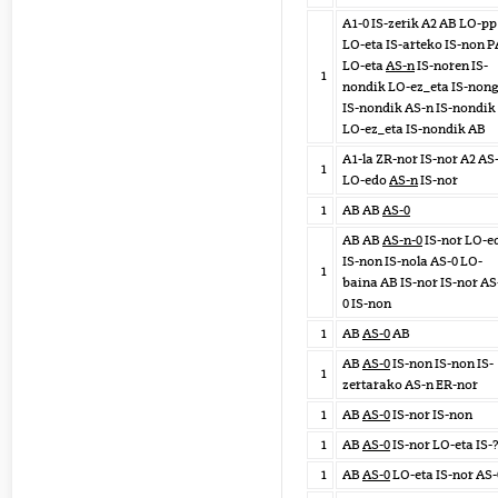
A1-0 IS-zerik A2 AB LO-pp
LO-eta IS-arteko IS-non P
LO-eta
AS-n
IS-noren IS-
1
nondik LO-ez_eta IS-non
IS-nondik AS-n IS-nondik
LO-ez_eta IS-nondik AB
A1-la ZR-nor IS-nor A2 AS
1
LO-edo
AS-n
IS-nor
1
AB AB
AS-0
AB AB
AS-n-0
IS-nor LO-e
IS-non IS-nola AS-0 LO-
1
baina AB IS-nor IS-nor AS
0 IS-non
1
AB
AS-0
AB
AB
AS-0
IS-non IS-non IS-
1
zertarako AS-n ER-nor
1
AB
AS-0
IS-nor IS-non
1
AB
AS-0
IS-nor LO-eta IS-
1
AB
AS-0
LO-eta IS-nor AS-