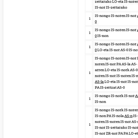
zertarako LO-eta IS-nore
IS-nor IS-zertarako
IS-nongo IS-noren IS-nor
1
0
IS-nongo IS-noren IS-nor
1
0
IS-non
IS-nongo IS-noren IS-nor
1
0
LO-eta IS-nor AS-0 IS-n
IS-nongo IS-noren IS-nor 
noren IS-nor PA AS-la AS-
arren LO-eta IS-nork AS-0 
1
noren IS-nor IS-noren IS-
AS-la
LO-eta IS-nor IS-nor
PA IS-zertzat AS-0
IS-nongo IS-nork IS-nor
A
1
IS-non
IS-nongo IS-nork IS-nore
IS-non PA IS-nola
AS-n
IS-
noren IS-noren IS-nor AS-
1
IS-nor IS-zertarako IS-no
IS-nor ZR-nor PA PA LO-e