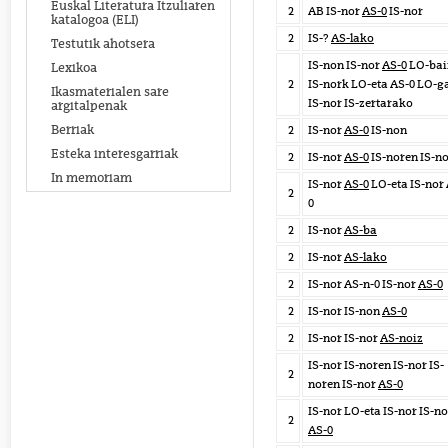
Euskal Literatura Itzuliaren
2
AB IS-nor
AS-0
IS-nor
katalogoa (ELI)
2
IS-?
AS-lako
Testutik ahotsera
IS-non IS-nor
AS-0
LO-bai
Lexikoa
2
IS-nork LO-eta AS-0 LO-g
Ikasmaterialen sare
IS-nor IS-zertarako
argitalpenak
Berriak
2
IS-nor
AS-0
IS-non
Esteka interesgarriak
2
IS-nor
AS-0
IS-noren IS-n
In memoriam
IS-nor
AS-0
LO-eta IS-nor
2
0
2
IS-nor
AS-ba
2
IS-nor
AS-lako
2
IS-nor AS-n-0 IS-nor
AS-0
2
IS-nor IS-non
AS-0
2
IS-nor IS-nor
AS-noiz
IS-nor IS-noren IS-nor IS-
2
noren IS-nor
AS-0
IS-nor LO-eta IS-nor IS-n
2
AS-0