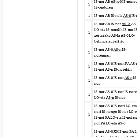
IS-nor AB
AS-n-0
IS-nong
1
IS-ondoren
1
IS-nor AB IS-nola
AS-0
IS-
IS-nor AB IS-nor
AS-la
AS-
LO-eta IS-nondik IS-nor I
1
zertarako AS-la AS-0 LO-
behin_eta_berriro
IS-nor AS-0
AS-n
IS-
1
norengan
IS-nor AS-0 IS-non PA AS-
1
IS-nor
AS-n
IS-norekin
IS-nor AS-0 IS-nor
AS-n
IS
1
nor
IS-nor AS-0 IS-nor IS-nor
1
LO-eta
AS-n
IS-nor
IS-nor AS-0 IS-nori LO-eta
nori IS-nongo IS-nor LO-e
1
IS-nor PA LO-eta IS-noren 
nor PA LO-eta
AS-0
IS-nor AS-0 X0 IS-nor PA 