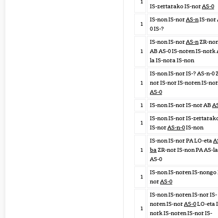
1
IS-zertarako IS-nor
AS-0
IS-non IS-nor
AS-n
IS-nor 
1
0 IS-?
IS-non IS-nor
AS-n
ZR-no
1
AB AS-0 IS-noren IS-nork 
la IS-nora IS-non
IS-non IS-nor IS-? AS-n-0 
1
nor IS-nor IS-noren IS-nor
AS-0
1
IS-non IS-nor IS-nor AB
A
IS-non IS-nor IS-zertarak
1
IS-nor
AS-n-0
IS-non
IS-non IS-nor PA LO-eta
A
1
ba
ZR-nor IS-non PA AS-la
AS-0
IS-non IS-noren IS-nongo 
1
nor
AS-0
IS-non IS-noren IS-nor IS-
noren IS-nor
AS-0
LO-eta I
1
nork IS-noren IS-nor IS-