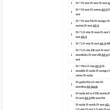
1
IS-? IS-nor IS-nor IS-nor
A
IS-? IS-nor IS-zerez
AS-0
I
1
nor
IS-? IS-nor PA IS-nongo IS
1
noren IS-nor
AS-0
IS-? LO-eta IS-non IS-nor 
1
nor
AS-0
1
IS-? LO-eta IS-nor
AS-0
A
IS-? LO-eta ZR-nor IS-nor 
1
norekiko IS-nor AB
AS-n
I
nor
IS-? PA LO-eta
AS-0
IS-
1
nondik IS-nola IS-nongo I
zerez IS-nola
IS-gabe PA LO-eta IS-
1
norekin
AS-larik
IS-nola AS-n-0 ZR-noren 
1
IS-nor
AS-0
ER-non PA
IS-nola IS-nork IS-nor
AS-
LO-eta IS-nor LO-eta IS-n