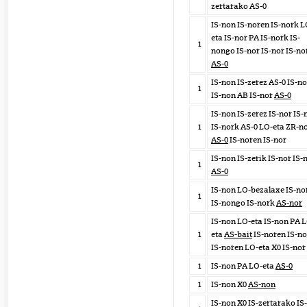
zertarako AS-0
IS-non IS-noren IS-nork L
eta IS-nor PA IS-nork IS-
1
nongo IS-nor IS-nor IS-no
AS-0
IS-non IS-zerez AS-0 IS-no
1
IS-non AB IS-nor
AS-0
IS-non IS-zerez IS-nor IS-
1
IS-nork AS-0 LO-eta ZR-n
AS-0
IS-noren IS-nor
IS-non IS-zerik IS-nor IS-
1
AS-0
IS-non LO-bezalaxe IS-no
1
IS-nongo IS-nork
AS-nor
IS-non LO-eta IS-non PA 
1
eta
AS-bait
IS-noren IS-no
IS-noren LO-eta X0 IS-nor
1
IS-non PA LO-eta
AS-0
1
IS-non X0
AS-non
IS-non X0 IS-zertarako IS-