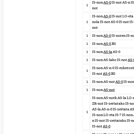
IS-non
AS-0
IS-nor AS-n IS
1
nor
IS-non
AS-0
IS-nor LO-eta 
1
nola IS-nor AS-0 IS-nor IS-
nor
1
IS-non
AS-0
IS-noren IS-n
1
IS-non
AS-0
X0
1
IS-non
AS-la
AS-0
1
IS-non AS-lako IS-nor
AS-
IS-non AS-n-0 IS-ezkerozt
1
IS-nor
AS-0
X0
1
IS-non AS-nor
AS-0
IS-no
1
IS-non
AS-nor
IS-non AS-nork AS-la LO-
ZR-nor IS-zertarako IS-no
AS-la AS-n-0 IS-zertara A
1
IS-non LO-eta IS-? IS-non
n IS-nor IS-zertarako IS-
IS-nor
AS-0