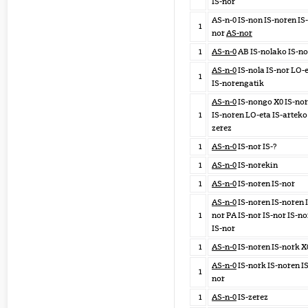
IS-nor
AS-n-0 IS-non IS-noren IS-
1
nor
AS-nor
1
AS-n-0
AB IS-nolako IS-no
AS-n-0
IS-nola IS-nor LO-
1
IS-norengatik
AS-n-0
IS-nongo X0 IS-no
1
IS-noren LO-eta IS-arteko 
zerez
1
AS-n-0
IS-nor IS-?
1
AS-n-0
IS-norekin
1
AS-n-0
IS-noren IS-nor
AS-n-0
IS-noren IS-noren 
1
nor PA IS-nor IS-nor IS-no
IS-nor
1
AS-n-0
IS-noren IS-nork X
AS-n-0
IS-nork IS-noren IS
1
nor
1
AS-n-0
IS-zerez