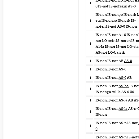
IS-non IS-nongo IS-nor AS
1
0 IS-nor IS-norekin
AS-0
IS-non IS-nongo IS-nork 
1
eta IS-nongo IS-nork IS-
noren IS-nor
AS-0
IS-non
IS-non IS-nor A1-0 IS-non 
nor LO-zein IS-noren IS-n
1
A1-la IS-nor IS-nor LO-et
AS-nor
LO-baizik
1
IS-non IS-nor AB
AS-0
1
IS-non IS-nor
AS-0
1
IS-non IS-nor
AS-0
AB
IS-non IS-nor
AS-ba
IS-no
1
IS-nongo AS-la AS-0 X0
1
IS-non IS-nor
AS-la
AB AS
IS-non IS-nor
AS-la
AS-n-
1
IS-non
IS-non IS-nor AS-n IS-nor
1
0
IS-non IS-nor AS-n IS-nor