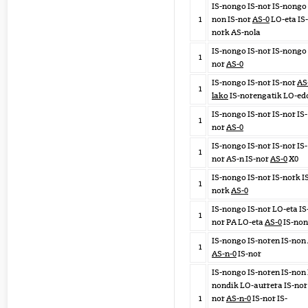
IS-nongo IS-nor IS-nongo 
1
non IS-nor
AS-0
LO-eta IS-
nork AS-nola
IS-nongo IS-nor IS-nongo 
1
nor
AS-0
IS-nongo IS-nor IS-nor
AS
1
lako
IS-norengatik LO-ed
IS-nongo IS-nor IS-nor IS-
1
nor
AS-0
IS-nongo IS-nor IS-nor IS-
1
nor AS-n IS-nor
AS-0
X0
IS-nongo IS-nor IS-nork I
1
nork
AS-0
IS-nongo IS-nor LO-eta IS
1
nor PA LO-eta
AS-0
IS-non
IS-nongo IS-noren IS-non
1
AS-n-0
IS-nor
IS-nongo IS-noren IS-non 
nondik LO-aurrera IS-nor 
1
nor
AS-n-0
IS-nor IS-