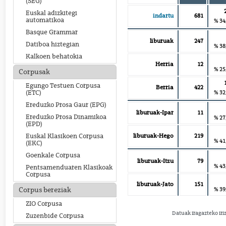
(SEG)
Euskal adizkitegi
indartu
681
automatikoa
% 34
Basque Grammar
liburuak
247
Datiboa hiztegian
% 38
Kalkoen behatokia
Herria
12
% 25
Corpusak
Egungo Testuen Corpusa
Berria
422
% 32
(ETC)
Ereduzko Prosa Gaur (EPG)
liburuak-Ipar
11
Ereduzko Prosa Dinamikoa
% 27
(EPD)
liburuak-Hego
219
Euskal Klasikoen Corpusa
% 41
(EKC)
Goenkale Corpusa
liburuak-Itzu
79
% 43
Pentsamenduaren Klasikoak
Corpusa
liburuak-Jato
151
% 39
Corpus bereziak
ZIO Corpusa
Datuak iragazteko iri
Zuzenbide Corpusa