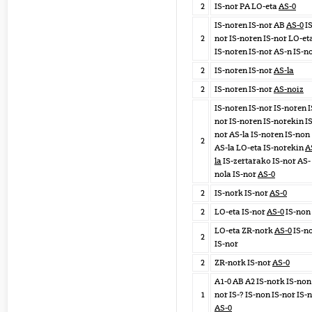
2
IS-nor PA LO-eta
AS-0
IS-noren IS-nor AB
AS-0
IS
2
nor IS-noren IS-nor LO-et
IS-noren IS-nor AS-n IS-n
2
IS-noren IS-nor
AS-la
2
IS-noren IS-nor
AS-noiz
IS-noren IS-nor IS-noren I
nor IS-noren IS-norekin IS
nor AS-la IS-noren IS-non
2
AS-la LO-eta IS-norekin
A
la
IS-zertarako IS-nor AS-
nola IS-nor
AS-0
2
IS-nork IS-nor
AS-0
2
LO-eta IS-nor
AS-0
IS-non
LO-eta ZR-nork
AS-0
IS-n
2
IS-nor
2
ZR-nork IS-nor
AS-0
A1-0 AB A2 IS-nork IS-non 
1
nor IS-? IS-non IS-nor IS-
AS-0