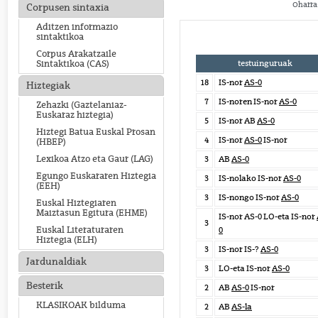
Oharra:
Corpusen sintaxia
Aditzen informazio
sintaktikoa
Corpus Arakatzaile
testuinguruak
Sintaktikoa (CAS)
18
IS-nor
AS-0
Hiztegiak
7
IS-noren IS-nor
AS-0
Zehazki (Gaztelaniaz-
Euskaraz hiztegia)
5
IS-nor AB
AS-0
Hiztegi Batua Euskal Prosan
4
IS-nor
AS-0
IS-nor
(HBEP)
Lexikoa Atzo eta Gaur (LAG)
3
AB
AS-0
Egungo Euskararen Hiztegia
3
IS-nolako IS-nor
AS-0
(EEH)
3
IS-nongo IS-nor
AS-0
Euskal Hiztegiaren
Maiztasun Egitura (EHME)
IS-nor AS-0 LO-eta IS-nor
3
Euskal Literaturaren
0
Hiztegia (ELH)
3
IS-nor IS-?
AS-0
Jardunaldiak
3
LO-eta IS-nor
AS-0
Besterik
2
AB
AS-0
IS-nor
KLASIKOAK bilduma
2
AB
AS-la