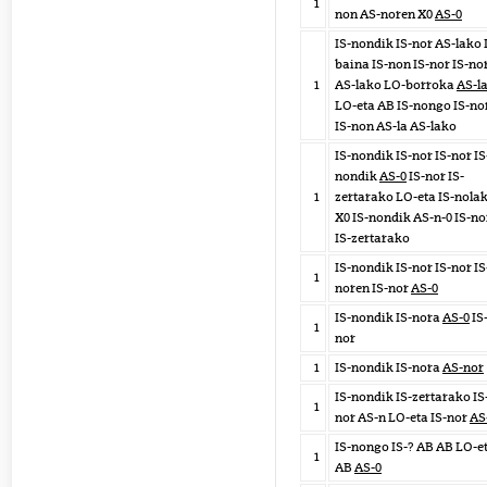
1
non AS-noren X0
AS-0
IS-nondik IS-nor AS-lako
baina IS-non IS-nor IS-no
1
AS-lako LO-borroka
AS-l
LO-eta AB IS-nongo IS-no
IS-non AS-la AS-lako
IS-nondik IS-nor IS-nor IS
nondik
AS-0
IS-nor IS-
1
zertarako LO-eta IS-nola
X0 IS-nondik AS-n-0 IS-no
IS-zertarako
IS-nondik IS-nor IS-nor IS
1
noren IS-nor
AS-0
IS-nondik IS-nora
AS-0
IS
1
nor
1
IS-nondik IS-nora
AS-nor
IS-nondik IS-zertarako IS
1
nor AS-n LO-eta IS-nor
AS
IS-nongo IS-? AB AB LO-e
1
AB
AS-0