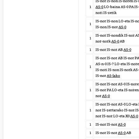
IS-nor IS-non IS-noren IS
1
AS-0
LO-baina AS-0 PA IS-
nori IS-zerik
IS-nor IS-non LO-eta IS-n
1
IS-non IS-nor
AS-0
IS-nor IS-nondik IS-nor A
1
nor-nork
AS-0
AB
1
IS-nor IS-nor AB
AS-0
IS-nor IS-nor AB IS-nor P
AS-n-0 IS-? LO-eta IS-nor
1
IS-nori IS-non IS-nork AS
IS-nor
AS-lako
IS-nor IS-nor AS-0 IS-nor
1
IS-nor PA LO-eta IS-noren 
nor
AS-0
IS-nor IS-nor AS-0 LO-eta 
1
nor IS-zertarako IS-nor IS
nor IS-nor LO-eta X0
AS-0
1
IS-nor IS-nor
AS-0
1
IS-nor IS-nor
AS-0
AB