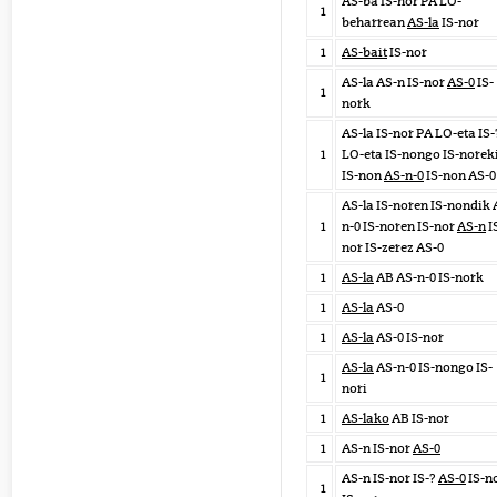
AS-ba IS-nor PA LO-
1
beharrean
AS-la
IS-nor
1
AS-bait
IS-nor
AS-la AS-n IS-nor
AS-0
IS-
1
nork
AS-la IS-nor PA LO-eta IS-
1
LO-eta IS-nongo IS-norek
IS-non
AS-n-0
IS-non AS-0
AS-la IS-noren IS-nondik 
1
n-0 IS-noren IS-nor
AS-n
I
nor IS-zerez AS-0
1
AS-la
AB AS-n-0 IS-nork
1
AS-la
AS-0
1
AS-la
AS-0 IS-nor
AS-la
AS-n-0 IS-nongo IS-
1
nori
1
AS-lako
AB IS-nor
1
AS-n IS-nor
AS-0
AS-n IS-nor IS-?
AS-0
IS-n
1