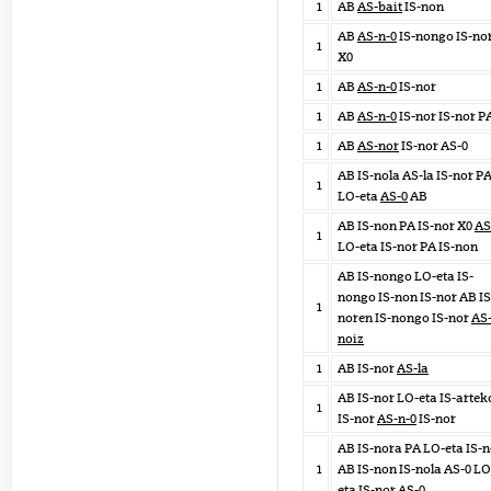
1
AB
AS-bait
IS-non
AB
AS-n-0
IS-nongo IS-no
1
X0
1
AB
AS-n-0
IS-nor
1
AB
AS-n-0
IS-nor IS-nor P
1
AB
AS-nor
IS-nor AS-0
AB IS-nola AS-la IS-nor P
1
LO-eta
AS-0
AB
AB IS-non PA IS-nor X0
AS
1
LO-eta IS-nor PA IS-non
AB IS-nongo LO-eta IS-
nongo IS-non IS-nor AB IS
1
noren IS-nongo IS-nor
AS
noiz
1
AB IS-nor
AS-la
AB IS-nor LO-eta IS-artek
1
IS-nor
AS-n-0
IS-nor
AB IS-nora PA LO-eta IS-n
1
AB IS-non IS-nola AS-0 LO
eta IS-nor
AS-0