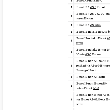
1
IS-nor AS-nork
AS-0
1
IS-nor IS-?
AS-0
IS-nor
IS-nor IS-?
AS-0
X0 LO-eta 
1
noren IS-non
1
IS-nor IS-?
AS-lako
1
IS-nor IS-nola IS-nor
AS-b
IS-nor IS-nolako IS-nor
AS
1
arren
IS-nor IS-nolako IS-nor P
1
LO-eta
AS-0
IS-non
IS-nor IS-non
AS-ba
AB IS
1
zerik AS-la AS-n-0 IS-nor
IS-nongo IS-nor
1
IS-nor IS-non
AS-larik
IS-nor IS-non IS-non IS-
1
noren IS-nor
AS-0
IS-nor IS-non IS-nor AS-n 
1
nor IS-nor
AS-0
LO-eta IS-
zerez