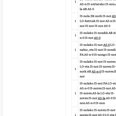
1
AS-n IS-zertarako IS-non 
la AB AS-0
IS-nola ZR-nork IS-nor
AS
1
LO-herriak IS-nor AS-n IS
nor IS-nor IS-nor AS-0
IS-nolako IS-nondik AB A
1
n-0 IS-nor
AS-0
IS-nolako IS-nor
AS-0
LO-
1
nahiz_eta IS-nor IS-nond
PA AS-n-0 IS-nongo IS-no
IS-nolako IS-nor IS-noren
LO-eta IS-nor IS-noren IS-
1
nork AB
AS-n-0
IS-noren 
nor
IS-nolako IS-nor PA LO-et
AS-n-0 IS-noren IS-nor AS
1
IS-noren AS-la LO-eta IS-
noren IS-nor
AS-la
AS-0 IS
non AS-n-0 IS-non
IS-nolako IS-noren IS-nor 
1
noren IS-nor AS-0 LO-eta 