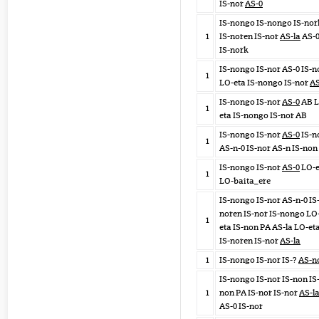
IS-nor
AS-0
IS-nongo IS-nongo IS-nor
1
IS-noren IS-nor
AS-la
AS-
IS-nork
IS-nongo IS-nor AS-0 IS-n
1
LO-eta IS-nongo IS-nor
AS
IS-nongo IS-nor
AS-0
AB L
1
eta IS-nongo IS-nor AB
IS-nongo IS-nor
AS-0
IS-n
1
AS-n-0 IS-nor AS-n IS-non
IS-nongo IS-nor
AS-0
LO-e
1
LO-baita_ere
IS-nongo IS-nor AS-n-0 IS
noren IS-nor IS-nongo LO
1
eta IS-non PA AS-la LO-et
IS-noren IS-nor
AS-la
1
IS-nongo IS-nor IS-?
AS-n
IS-nongo IS-nor IS-non IS
1
non PA IS-nor IS-nor
AS-l
AS-0 IS-nor