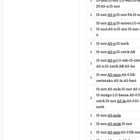
1
IS-non IS-nor LO-edo IS-n
DI AS-n IS-nor
1
IS-nor
AS-n
IS-nor PA IS-
IS-nor
AS-n
IS-noren LO-e
1
IS-non AS-n IS-nor IS-nor
0
1
IS-nor
AS-n
IS-nork
1
IS-nor
AS-n
IS-zerik AB
IS-nor
AS-n
LO-edo IS-zer
1
AS-n IS-zerik AB AS-ba
IS-nor
AS-noiz
AS-0 ZR-
1
zertarako AS-la AS-bait
IS-nor AS-nola IS-nor AS-
IS-nongo LO-baina AS-0 I
1
zerik IS-nor
AS-la
AS-0 IS-
nork
1
IS-nor
AS-nola
1
IS-nor
AS-nola
IS-nor
1
IS-nor
AS-non
AS-0 ZR-no