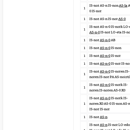
IS-nor AS-n IS-non
AS-la
A
1
0 IS-nor
1
IS-nor AS-n IS-nor
AS-0
IS-nor AS-n-0 IS-nork LO-
1
AS-n-0
IS-nor LO-eta IS-n
1
IS-nor
AS-n-0
AB
1
IS-nor
AS-n-0
IS-non
1
IS-nor
AS-n-0
IS-nor
1
IS-nor
AS-n-0
IS-nor IS-n
IS-nor
AS-n-0
IS-noren IS-
1
noren IS-nor PA AS-noizti
IS-nor
AS-n-0
IS-nork IS-
1
noren IS-noren AS-0 X0
IS-nor
AS-n-0
IS-nork IS-
1
noren X0 AS-0 IS-non AS-
IS-nor IS-nor
1
IS-nor
AS-n
IS-nor
AS-n
IS-nor LO-edo