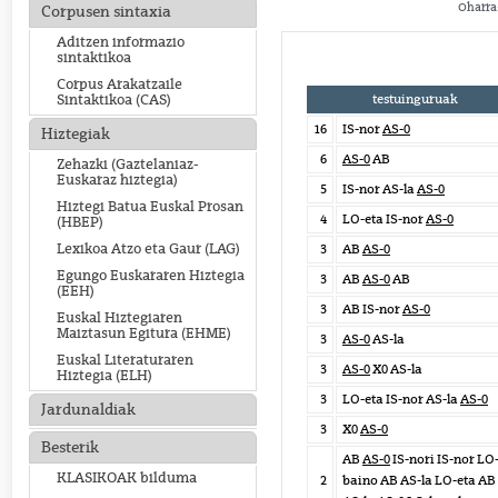
Oharra:
Corpusen sintaxia
Aditzen informazio
sintaktikoa
Corpus Arakatzaile
testuinguruak
Sintaktikoa (CAS)
16
IS-nor
AS-0
Hiztegiak
6
AS-0
AB
Zehazki (Gaztelaniaz-
Euskaraz hiztegia)
5
IS-nor AS-la
AS-0
Hiztegi Batua Euskal Prosan
4
LO-eta IS-nor
AS-0
(HBEP)
Lexikoa Atzo eta Gaur (LAG)
3
AB
AS-0
Egungo Euskararen Hiztegia
3
AB
AS-0
AB
(EEH)
3
AB IS-nor
AS-0
Euskal Hiztegiaren
Maiztasun Egitura (EHME)
3
AS-0
AS-la
Euskal Literaturaren
3
AS-0
X0 AS-la
Hiztegia (ELH)
3
LO-eta IS-nor AS-la
AS-0
Jardunaldiak
3
X0
AS-0
Besterik
AB
AS-0
IS-nori IS-nor LO
KLASIKOAK bilduma
2
baino AB AS-la LO-eta AB