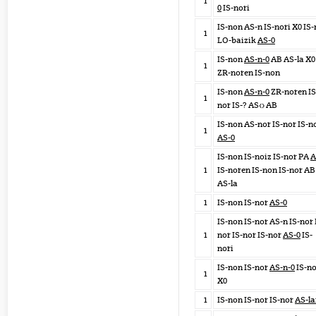
1
0
IS-nori
IS-non AS-n IS-nori X0 IS-
1
LO-baizik
AS-0
IS-non
AS-n-0
AB AS-la X0
1
ZR-noren IS-non
IS-non
AS-n-0
ZR-noren IS
1
nor IS-? AS<> AB
IS-non AS-nor IS-nor IS-n
1
AS-0
IS-non IS-noiz IS-nor PA
A
1
IS-noren IS-non IS-nor AB
AS-la
1
IS-non IS-nor
AS-0
IS-non IS-nor AS-n IS-nor 
1
nor IS-nor IS-nor
AS-0
IS-
nori
IS-non IS-nor
AS-n-0
IS-n
1
X0
1
IS-non IS-nor IS-nor
AS-la