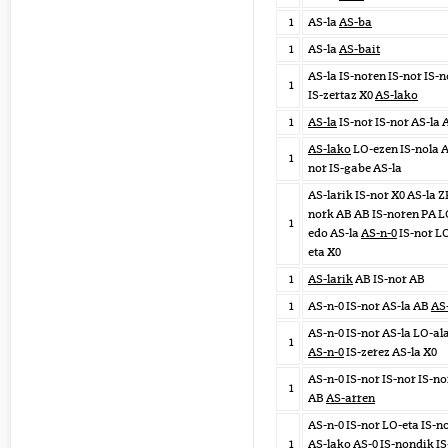
1
AS-la
AS-ba
1
AS-la
AS-bait
AS-la IS-noren IS-nor IS-n
1
IS-zertaz X0
AS-lako
1
AS-la
IS-nor IS-nor AS-la 
AS-lako
LO-ezen IS-nola 
1
nor IS-gabe AS-la
AS-larik IS-nor X0 AS-la Z
nork AB AB IS-noren PA L
1
edo AS-la
AS-n-0
IS-nor L
eta X0
1
AS-larik
AB IS-nor AB
1
AS-n-0 IS-nor AS-la AB
AS
AS-n-0 IS-nor AS-la LO-al
1
AS-n-0
IS-zerez AS-la X0
AS-n-0 IS-nor IS-nor IS-no
1
AB
AS-arren
AS-n-0 IS-nor LO-eta IS-n
1
AS-lako
AS-0
IS-nondik IS