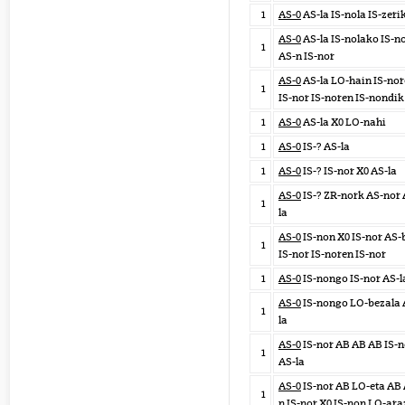
1
AS-0
AS-la IS-nola IS-zeri
AS-0
AS-la IS-nolako IS-n
1
AS-n IS-nor
AS-0
AS-la LO-hain IS-no
1
IS-nor IS-noren IS-nondik
1
AS-0
AS-la X0 LO-nahi
1
AS-0
IS-? AS-la
1
AS-0
IS-? IS-nor X0 AS-la
AS-0
IS-? ZR-nork AS-nor 
1
la
AS-0
IS-non X0 IS-nor AS-
1
IS-nor IS-noren IS-nor
1
AS-0
IS-nongo IS-nor AS-l
AS-0
IS-nongo LO-bezala 
1
la
AS-0
IS-nor AB AB AB IS-n
1
AS-la
AS-0
IS-nor AB LO-eta AB 
1
n IS-nor X0 IS-non LO-ara