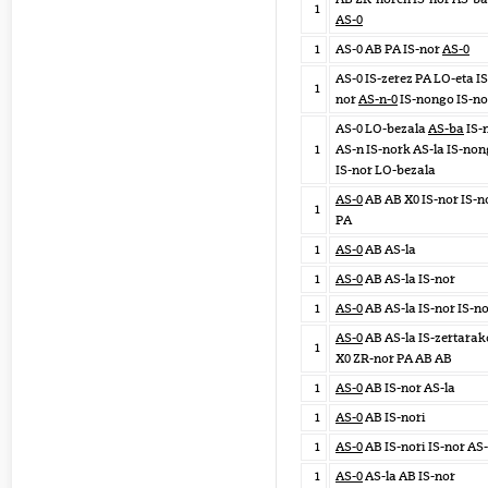
1
AS-0
1
AS-0 AB PA IS-nor
AS-0
AS-0 IS-zerez PA LO-eta IS
1
nor
AS-n-0
IS-nongo IS-n
AS-0 LO-bezala
AS-ba
IS-
1
AS-n IS-nork AS-la IS-no
IS-nor LO-bezala
AS-0
AB AB X0 IS-nor IS-n
1
PA
1
AS-0
AB AS-la
1
AS-0
AB AS-la IS-nor
1
AS-0
AB AS-la IS-nor IS-n
AS-0
AB AS-la IS-zertarak
1
X0 ZR-nor PA AB AB
1
AS-0
AB IS-nor AS-la
1
AS-0
AB IS-nori
1
AS-0
AB IS-nori IS-nor AS-
1
AS-0
AS-la AB IS-nor