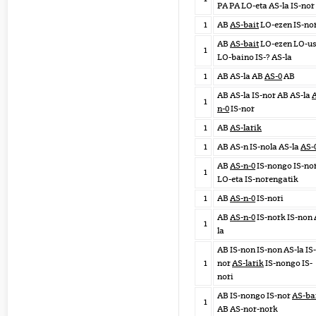
PA PA LO-eta AS-la IS-nor
1
AB
AS-bait
LO-ezen IS-no
AB
AS-bait
LO-ezen LO-us
1
LO-baino IS-? AS-la
1
AB AS-la AB
AS-0
AB
AB AS-la IS-nor AB AS-la
1
n-0
IS-nor
1
AB
AS-larik
1
AB AS-n IS-nola AS-la
AS-
AB
AS-n-0
IS-nongo IS-no
1
LO-eta IS-norengatik
1
AB
AS-n-0
IS-nori
AB
AS-n-0
IS-nork IS-non 
1
la
AB IS-non IS-non AS-la IS-
1
nor
AS-larik
IS-nongo IS-
nori
AB IS-nongo IS-nor
AS-ba
1
AB AS-nor-nork