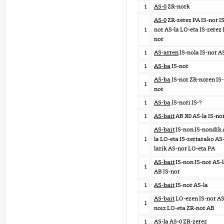
1
AS-0
ZR-nork
AS-0
ZR-zerez PA IS-nor IS
1
nor AS-la LO-eta IS-zerez 
nor
1
AS-arren
IS-nola IS-nor A
1
AS-ba
IS-nor
AS-ba
IS-nor ZR-noren IS-
1
nor
1
AS-ba
IS-nori IS-?
1
AS-bait
AB X0 AS-la IS-no
AS-bait
IS-non IS-nondik 
1
la LO-eta IS-zertarako AS
larik AS-nor LO-eta PA
AS-bait
IS-non IS-nor AS-
1
AB IS-nor
1
AS-bait
IS-nor AS-la
AS-bait
LO-ezen IS-nor AS
1
noiz LO-eta ZR-nor AB
1
AS-la
AS-0
ZR-zerez