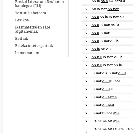
AS-la
AS-0
LO-bezala
Euskal Literatura Itzuliaren
katalogoa (ELI)
2
AB IS-nor
AS-nor
Testutik ahotsera
2
AS-0
AS-la IS-nor X0
Lexikoa
2
AS-0
IS-non AS-la
Ikasmaterialen sare
argitalpenak
2
AS-0
IS-nor
Berriak
2
AS-0
IS-nor AS-la
Esteka interesgarriak
2
AS-la
AB AB
In memoriam
2
AS-n-0
IS-non AS-la
2
AS-n-0
IS-nor AS-la
2
IS-nor AB IS-nor
AS-0
2
IS-nor
AS-0
IS-nor
2
IS-nor
AS-0
X0
2
IS-nor
AS-arren
2
IS-nor
AS-bait
2
IS-nor IS-nor
AS-0
2
LO-baina AB
AS-0
LO-baina AB LO-eta LO-h
2