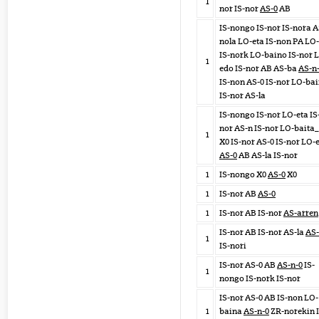
1
nor IS-nor
AS-0
AB
IS-nongo IS-nor IS-nora A
nola LO-eta IS-non PA LO
IS-nork LO-baino IS-nor 
1
edo IS-nor AB AS-ba
AS-n
IS-non AS-0 IS-nor LO-ba
IS-nor AS-la
IS-nongo IS-nor LO-eta IS
nor AS-n IS-nor LO-baita
1
X0 IS-nor AS-0 IS-nor LO-
AS-0
AB AS-la IS-nor
1
IS-nongo X0
AS-0
X0
1
IS-nor AB
AS-0
1
IS-nor AB IS-nor
AS-arren
IS-nor AB IS-nor AS-la
AS-
1
IS-nori
IS-nor AS-0 AB
AS-n-0
IS-
1
nongo IS-nork IS-nor
IS-nor AS-0 AB IS-non LO-
1
baina
AS-n-0
ZR-norekin I