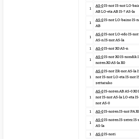
AS-0
IS-nor IS-nor LO-bai
1
AB LO-eta AB IS-? AS-la
AS-0
IS-nor LO-baino IS-n
1
AB
AS-0
IS-nor LO-edo IS-nor
1
AS-n IS-nor AS-la
1
AS-0
IS-nor X0 AS-n
AS-0
IS-nor X0 IS-nondik I
1
noren X0 AS-la X0
AS-0
IS-nor ZR-nor AS-la I
1
nor IS-nor LO-eta IS-nor I
zertarako
AS-0
IS-noren AB AS-0 X0 
1
nor IS-nor AS-la LO-eta IS
nor AS-0
1
AS-0
IS-noren IS-nor PA X
AS-0
IS-noren IS-zerez IS-
1
AS-la
1
AS-0
IS-nori