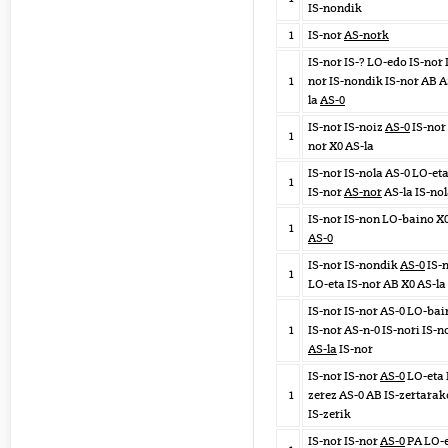
IS-nondik
1
IS-nor
AS-nork
IS-nor IS-? LO-edo IS-nor 
1
nor IS-nondik IS-nor AB A
la
AS-0
IS-nor IS-noiz
AS-0
IS-nor 
1
nor X0 AS-la
IS-nor IS-nola AS-0 LO-et
1
IS-nor
AS-nor
AS-la IS-no
IS-nor IS-non LO-baino X
1
AS-0
IS-nor IS-nondik
AS-0
IS-
1
LO-eta IS-nor AB X0 AS-la
IS-nor IS-nor AS-0 LO-bai
1
IS-nor AS-n-0 IS-nori IS-n
AS-la
IS-nor
IS-nor IS-nor
AS-0
LO-eta 
1
zerez AS-0 AB IS-zertarak
IS-zerik
IS-nor IS-nor
AS-0
PA LO-