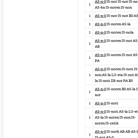
AS-n-0
IS-nor IS-nor IS-no
1
AS-ba IS-noren IS-non
1
AS-n-0
IS-nor IS-nor X0 AS
1
AS-n-0
IS-noren AS-la
1
AS-n-0
IS-noren IS-nola
AS-n-0
IS-noren IS-nor AS
1
AB
AS-n-0
IS-noren IS-nor AS
1
PA
AS-n-0
IS-noren IS-nori IS
1
non AS-la LO-eta IS-nor A
la IS-nori ZR-nor PA X0
AS-n-0
IS-noren X0 AS-la I
1
nor
1
AS-n-0
IS-nori
AS-n-0
IS-nori AS-la LO-e
1
AS-la IS-noren IS-non IS-
noren IS-zerik
AS-n-0
IS-nork AB AB AS-
1
IS-nor AS-0