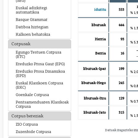
(SEG)
Euskal adizkitegi
iduritu
553
automatikoa
% 1,
Basque Grammar
liburuak
444
Datiboa hiztegian
% 1,
Kalkoen behatokia
Herria
93
% 5,
Corpusak
-
Egungo Testuen Corpusa
Berria
16
-
(ETC)
Ereduzko Prosa Gaur (EPG)
liburuak-Ipar
199
Ereduzko Prosa Dinamikoa
% 2,
(EPD)
liburuak-Hego
245
Euskal Klasikoen Corpusa
% 0,
(EKC)
Goenkale Corpusa
liburuak-Itzu
129
% 0,
Pentsamenduaren Klasikoak
Corpusa
liburuak-Jato
315
% 1,
Corpus bereziak
ZIO Corpusa
Datuak iragazteko iri
Zuzenbide Corpusa