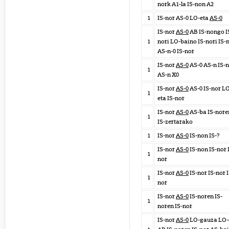
nork A1-la IS-non A2
1
IS-nor AS-0 LO-eta
AS-0
IS-nor
AS-0
AB IS-nongo I
1
nori LO-baino IS-nori IS-
AS-n-0 IS-nor
IS-nor
AS-0
AS-0 AS-n IS-
1
AS-n X0
IS-nor
AS-0
AS-0 IS-nor L
1
eta IS-nor
IS-nor
AS-0
AS-ba IS-nore
1
IS-zertarako
1
IS-nor
AS-0
IS-non IS-?
IS-nor
AS-0
IS-non IS-nor 
1
nor
IS-nor
AS-0
IS-nor IS-nor I
1
nor
IS-nor
AS-0
IS-noren IS-
1
noren IS-nor
IS-nor
AS-0
LO-gauza LO-