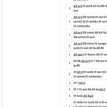
AS-n-0
IS-nork AS-la AB IS
1
nor
AS-n-0
ZR-noren IS-nor IS
1
nor AS-la IS-arteko IS-no
IS-zertarako
AS-n-0
ZR-zerez AB AS-la 
1
ZR-noren IS-non
AS-n-0
ZR-zerez IS-nongo 
1
nork IS-nor AS-la AB X0
1
AS-nor
LO-baino AB IS-no
DI AB
AS-n-0
IS-? ZR-nor 
1
la X0
DI
AS-0
IS-nork IS-nor AS-
1
IS-noren IS-zertarako
1
IS-?
AS-0
1
IS-? IS-nor PA AS-la
AS-0
1
IS-nola
AS-bait
IS-nola LO-nork AS-n IS-n
1
LO-edo LO-herriak IS-nor