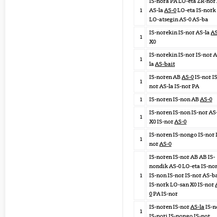
IS-nora PA LO-eta ZR-nor
1
AS-la
AS-0
LO-eta IS-nork
LO-atsegin AS-0 AS-ba
IS-norekin IS-nor AS-la
AS
1
X0
IS-norekin IS-nor IS-nor 
1
la
AS-bait
IS-noren AB
AS-0
IS-nor IS
1
nor AS-la IS-nor PA
1
IS-noren IS-non AB
AS-0
IS-noren IS-non IS-nor AS
1
X0 IS-nor
AS-0
IS-noren IS-nongo IS-nor 
1
nor
AS-0
IS-noren IS-nor AB AB IS-
nondik AS-0 LO-eta IS-no
1
IS-non IS-nor IS-nor AS-b
IS-nork LO-san X0 IS-nor
0
PA IS-nor
IS-noren IS-nor
AS-la
IS-n
1
IS-nori IS-nongo IS-nor