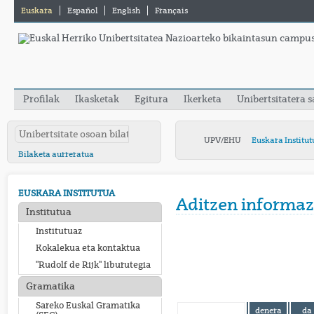
Euskara
Español
English
Français
Profilak
Ikasketak
Egitura
Ikerketa
Unibertsitatera 
UPV/EHU
Euskara Institut
Bilaketa aurreratua
EUSKARA INSTITUTUA
Aditzen informaz
Institutua
Institutuaz
Kokalekua eta kontaktua
"Rudolf de Rijk" liburutegia
Gramatika
Sareko Euskal Gramatika
denera
da