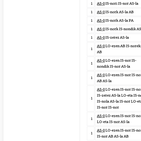
1
AS-0
IS-nori IS-nor AS-la
1
AS-0
IS-nork AS-la AB
1
AS-0
IS-nork AS-la PA
1
AS-0
IS-nork IS-nondik AS
1
AS-0
IS-zerez AS-la
AS-0
LO-ezen AB IS-norek
1
AB
AS-0
LO-ezen IS-nor IS-
1
nondik IS-nor AS-la
AS-0
LO-ezen IS-nor IS-no
1
AB AS-la
AS-0
LO-ezen IS-nor IS-no
IS-zerez AS-la LO-eta IS-n
1
IS-nola AS-la IS-nor LO-et
IS-nor IS-nor
AS-0
LO-ezen IS-nor IS-no
1
LO-eta IS-nor AS-la
AS-0
LO-ezen IS-nor IS-no
1
IS-nor AB AS-la AB