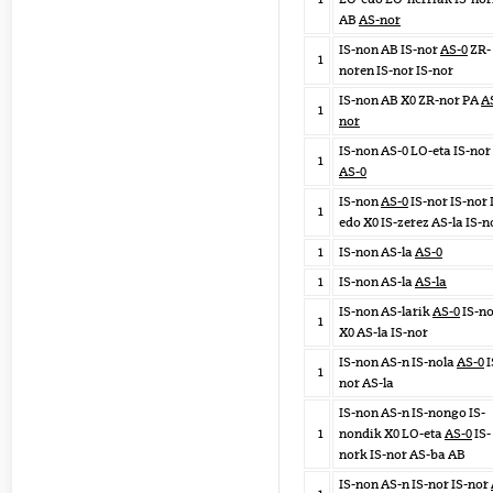
AB
AS-nor
IS-non AB IS-nor
AS-0
ZR-
1
noren IS-nor IS-nor
IS-non AB X0 ZR-nor PA
A
1
nor
IS-non AS-0 LO-eta IS-nor
1
AS-0
IS-non
AS-0
IS-nor IS-nor
1
edo X0 IS-zerez AS-la IS-n
1
IS-non AS-la
AS-0
1
IS-non AS-la
AS-la
IS-non AS-larik
AS-0
IS-no
1
X0 AS-la IS-nor
IS-non AS-n IS-nola
AS-0
I
1
nor AS-la
IS-non AS-n IS-nongo IS-
1
nondik X0 LO-eta
AS-0
IS-
nork IS-nor AS-ba AB
IS-non AS-n IS-nor IS-nor