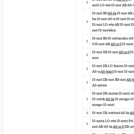
1
nori LO-eta IS-nor AB AS-
IS-nor X0
AS-la
IS-nor AB 
ba IS-nor AS-n IS-nor IS-
1
IS-nor LO-eta AB IS-nor IS
nor IS-norekin
IS-nor X0 IS-zertarako AS
1
0 IS-nor AB
AS-n-0
IS-nori
IS-nor ZR IS-nor
AS-n-0
IS
1
non
IS-nor ZR LO-baino IS-no
1
AS-n
AS-bait
IS-nor IS-no
IS-nor ZR-nor X0-nor
AS-
1
AS-arren
IS-nor ZR-noren IS-nori A
1
IS-zerik
AS-la
IS-nongo IS
nongo IS-nori
1
IS-nor ZR-zertzat AS-la
AS
IS-nora LO-eta IS-nori PA 
1
nor AB AS-la
AS-n-0
ZR-ze