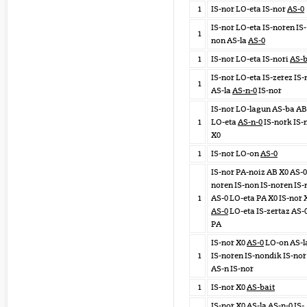
1
IS-nor LO-eta IS-nor
AS-0
IS-nor LO-eta IS-noren IS-
1
non AS-la
AS-0
1
IS-nor LO-eta IS-nori
AS-
IS-nor LO-eta IS-zerez IS-
1
AS-la
AS-n-0
IS-nor
IS-nor LO-lagun AS-ba AB
1
LO-eta
AS-n-0
IS-nork IS-
X0
1
IS-nor LO-on
AS-0
IS-nor PA-noiz AB X0 AS-0
noren IS-non IS-noren IS-
1
AS-0 LO-eta PA X0 IS-nor 
AS-0
LO-eta IS-zertaz AS-
PA
IS-nor X0
AS-0
LO-on AS-l
1
IS-noren IS-nondik IS-nor
AS-n IS-nor
1
IS-nor X0
AS-bait
IS-nor X0 AS-la
AS-n-0
IS-