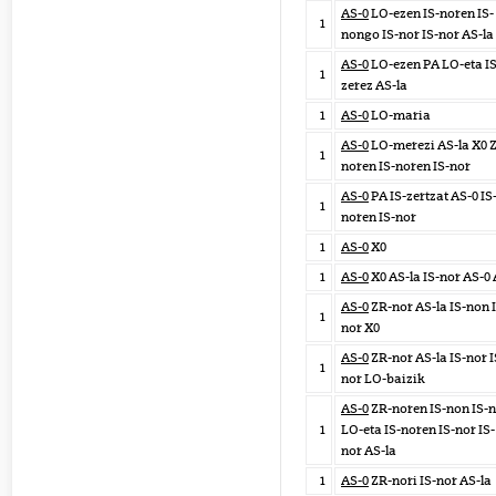
AS-0
LO-ezen IS-noren IS-
1
nongo IS-nor IS-nor AS-la
AS-0
LO-ezen PA LO-eta IS
1
zerez AS-la
1
AS-0
LO-maria
AS-0
LO-merezi AS-la X0 
1
noren IS-noren IS-nor
AS-0
PA IS-zertzat AS-0 IS
1
noren IS-nor
1
AS-0
X0
1
AS-0
X0 AS-la IS-nor AS-0
AS-0
ZR-nor AS-la IS-non 
1
nor X0
AS-0
ZR-nor AS-la IS-nor I
1
nor LO-baizik
AS-0
ZR-noren IS-non IS-
1
LO-eta IS-noren IS-nor IS-
nor AS-la
1
AS-0
ZR-nori IS-nor AS-la