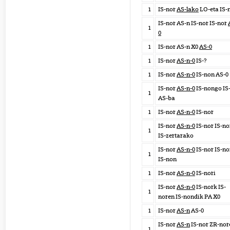
1
IS-nor
AS-lako
LO-eta IS-
IS-nor AS-n IS-nor IS-nor
1
0
1
IS-nor AS-n X0
AS-0
1
IS-nor
AS-n-0
IS-?
1
IS-nor
AS-n-0
IS-non AS-0
IS-nor
AS-n-0
IS-nongo IS
1
AS-ba
1
IS-nor
AS-n-0
IS-nor
IS-nor
AS-n-0
IS-nor IS-no
1
IS-zertarako
IS-nor
AS-n-0
IS-nor IS-no
1
IS-non
1
IS-nor
AS-n-0
IS-nori
IS-nor
AS-n-0
IS-nork IS-
1
noren IS-nondik PA X0
1
IS-nor
AS-n
AS-0
IS-nor
AS-n
IS-nor ZR-nor
1