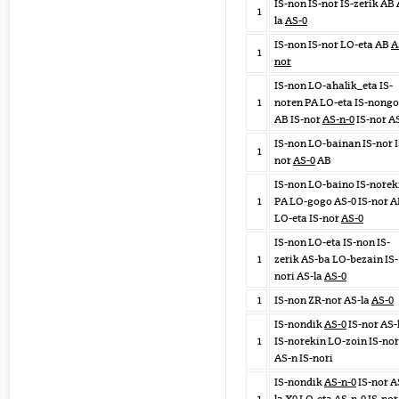
IS-non IS-nor IS-zerik AB 
1
la
AS-0
IS-non IS-nor LO-eta AB
A
1
nor
IS-non LO-ahalik_eta IS-
1
noren PA LO-eta IS-nongo
AB IS-nor
AS-n-0
IS-nor A
IS-non LO-bainan IS-nor I
1
nor
AS-0
AB
IS-non LO-baino IS-norek
1
PA LO-gogo AS-0 IS-nor 
LO-eta IS-nor
AS-0
IS-non LO-eta IS-non IS-
1
zerik AS-ba LO-bezain IS-
nori AS-la
AS-0
1
IS-non ZR-nor AS-la
AS-0
IS-nondik
AS-0
IS-nor AS-
1
IS-norekin LO-zoin IS-nor
AS-n IS-nori
IS-nondik
AS-n-0
IS-nor A