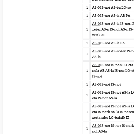
1
AS-0
IS-nor AS-ba LO-so
1
AS-0
IS-nor AS-la AB PA
AS-0
IS-nor AS-la IS-nori 
1
zerez AS-n IS-nor AS-n IS-
zerik X0
1
AS-0
IS-nor AS-la PA
AS-0
IS-nor AS-noren IS-n
1
AS-la
AS-0
IS-nor IS-non LO-eta 
1
nola AB AS-la IS-nor LO-e
IS-nor
1
AS-0
IS-nor IS-nor
AS-0
IS-nor IS-nor AS-la L
1
eta IS-nor AS-la
AS-0
IS-nor IS-nor AS-la L
1
eta IS-nork AS-la IS-noren
zertarako LO-baizik IZ
AS-0
IS-nor IS-nor IS-nork
1
nor AS-la