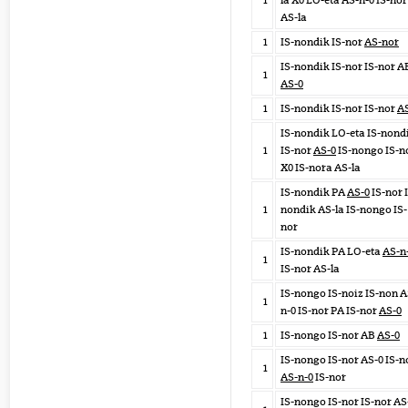
1
la X0 LO-eta AS-n-0 IS-no
AS-la
1
IS-nondik IS-nor
AS-nor
IS-nondik IS-nor IS-nor A
1
AS-0
1
IS-nondik IS-nor IS-nor
A
IS-nondik LO-eta IS-nond
1
IS-nor
AS-0
IS-nongo IS-n
X0 IS-nora AS-la
IS-nondik PA
AS-0
IS-nor 
1
nondik AS-la IS-nongo IS-
nor
IS-nondik PA LO-eta
AS-n
1
IS-nor AS-la
IS-nongo IS-noiz IS-non A
1
n-0 IS-nor PA IS-nor
AS-0
1
IS-nongo IS-nor AB
AS-0
IS-nongo IS-nor AS-0 IS-n
1
AS-n-0
IS-nor
IS-nongo IS-nor IS-nor AS