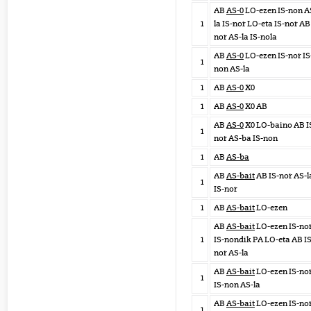
AB
AS-0
LO-ezen IS-non A
1
la IS-nor LO-eta IS-nor AB
nor AS-la IS-nola
AB
AS-0
LO-ezen IS-nor IS
1
non AS-la
1
AB
AS-0
X0
1
AB
AS-0
X0 AB
AB
AS-0
X0 LO-baino AB I
1
nor AS-ba IS-non
1
AB
AS-ba
AB
AS-bait
AB IS-nor AS-l
1
IS-nor
1
AB
AS-bait
LO-ezen
AB
AS-bait
LO-ezen IS-no
1
IS-nondik PA LO-eta AB IS
nor AS-la
AB
AS-bait
LO-ezen IS-no
1
IS-non AS-la
AB
AS-bait
LO-ezen IS-no
1