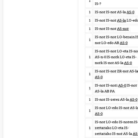
1
IS-?
1
IS-nor IS-nor AS-la
AS-0
1
IS-nor IS-nor
AS-la
LO-ed
1
IS-nor IS-nor
AS-nor
IS-nor IS-nor LO-bezain I
1
nor LO-edo AB
AS-0
IS-nor IS-nor LO-eta IS-no
1
AS-n-0 IS-nork LO-eta IS-
nork IS-nor AS-la
AS-0
IS-nor IS-nor ZR-nor AS-l
1
AS-0
IS-nor IS-nori
AS-0
IS-nor
1
AS-la AB PA
1
IS-nor IS-zerez AS-la
AS-0
IS-nor LO-edo IS-nor AS-l
1
AS-0
IS-nor LO-edo IS-noren IS
1
zertarako LO-eta IS-
zertarako IS-nor AS-la
AS