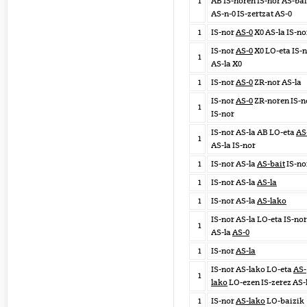
1
AB IS-noren IS-nor AS-bai
AS-n-0 IS-zertzat AS-0
1
IS-nor
AS-0
X0 AS-la IS-no
IS-nor
AS-0
X0 LO-eta IS-
1
AS-la X0
1
IS-nor
AS-0
ZR-nor AS-la
IS-nor
AS-0
ZR-noren IS-n
1
IS-nor
IS-nor AS-la AB LO-eta
AS
1
AS-la IS-nor
1
IS-nor AS-la
AS-bait
IS-no
1
IS-nor AS-la
AS-la
1
IS-nor AS-la
AS-lako
IS-nor AS-la LO-eta IS-nor
1
AS-la
AS-0
1
IS-nor
AS-la
IS-nor AS-lako LO-eta
AS-
1
lako
LO-ezen IS-zerez AS-
1
IS-nor
AS-lako
LO-baizik