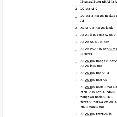
IS-zerez IS-nor AB AS-la
A
2
LO-eta
AS-0
LO-eta IS-nor
AS-nork
IS-
2
AB
2
X0
AS-0
IS-nor AS-larik
1
AB A1-la IS-zerik A2
AS-0
1
AB AB
AS-n-0
IS-non
AB AB PA AB IS-nor
AS-n-
1
IS-zerez
AB
AS-0
IS-nongo IS-nor 
1
AB AS-la IS-nor
1
AB
AS-0
IS-nor AS-la
1
AB
AS-0
IS-nori AB
AB
AS-0
IS-nork IS-nor LO
ezen PA IS-nor LO-edo IS-
1
nongo ZR-nork AS-la IS-
zerez AS-nor LO-eta X0 L
eta IS-non IS-nor
1
AB
AS-0
IS-zerez AS-la