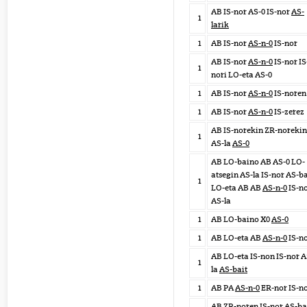
AB IS-nor AS-0 IS-nor
AS-
1
larik
1
AB IS-nor
AS-n-0
IS-nor
AB IS-nor
AS-n-0
IS-nor IS
1
nori LO-eta AS-0
1
AB IS-nor
AS-n-0
IS-noren
1
AB IS-nor
AS-n-0
IS-zerez
AB IS-norekin ZR-norekin
1
AS-la
AS-0
AB LO-baino AB AS-0 LO-
atsegin AS-la IS-nor AS-b
1
LO-eta AB AB
AS-n-0
IS-n
AS-la
1
AB LO-baino X0
AS-0
1
AB LO-eta AB
AS-n-0
IS-n
AB LO-eta IS-non IS-nor A
1
la
AS-bait
1
AB PA
AS-n-0
ER-nor IS-n
AB ZR-noren IS-nor AS-ba