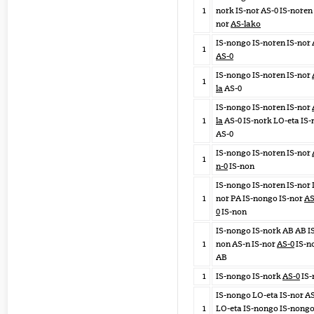
1
nork IS-nor AS-0 IS-noren 
nor
AS-lako
IS-nongo IS-noren IS-nor
1
AS-0
IS-nongo IS-noren IS-nor
1
la
AS-0
IS-nongo IS-noren IS-nor
1
la
AS-0 IS-nork LO-eta IS-
AS-0
IS-nongo IS-noren IS-nor
1
n-0
IS-non
IS-nongo IS-noren IS-nor 
1
nor PA IS-nongo IS-nor
AS
0
IS-non
IS-nongo IS-nork AB AB I
1
non AS-n IS-nor
AS-0
IS-n
AB
1
IS-nongo IS-nork
AS-0
IS-
IS-nongo LO-eta IS-nor A
1
LO-eta IS-nongo IS-nong