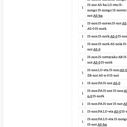
IS-nor AS-ba LO-eta IS-
1
nongo IS-nongo IS-noren 
nor
AS-ba
IS-non IS-noren IS-nor
AS
1
AS-0 IS-nork
1
IS-non IS-nork
AS-0
IS-no
IS-non IS-nork AS-nola IS
1
nor
AS-0
IS-non IS-zertarako AB IS
1
nor
AS-0
IS-nork
IS-non LO-eta IS-non
AS-0
1
ZR-nor AS-n-0 IS-nor
1
IS-non PA IS-nor
AS-0
IS-non PA IS-nor IS-non
A
1
n-0
IS-nork
1
IS-non PA IS-nor IS-nor
AS
1
IS-non PA LO-eta
AS-0
IS-
IS-non PA LO-eta IS-nong
1
IS-nor
AS-ba