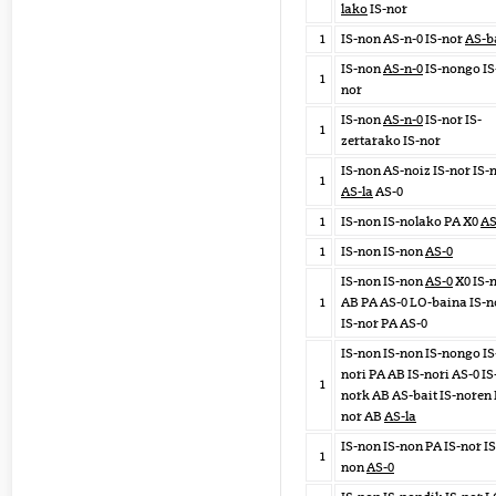
lako
IS-nor
1
IS-non AS-n-0 IS-nor
AS-b
IS-non
AS-n-0
IS-nongo IS
1
nor
IS-non
AS-n-0
IS-nor IS-
1
zertarako IS-nor
IS-non AS-noiz IS-nor IS-
1
AS-la
AS-0
1
IS-non IS-nolako PA X0
AS
1
IS-non IS-non
AS-0
IS-non IS-non
AS-0
X0 IS-
1
AB PA AS-0 LO-baina IS-n
IS-nor PA AS-0
IS-non IS-non IS-nongo IS
nori PA AB IS-nori AS-0 IS
1
nork AB AS-bait IS-noren 
nor AB
AS-la
IS-non IS-non PA IS-nor IS
1
non
AS-0