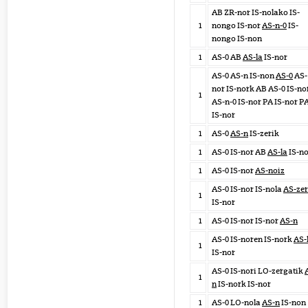
AB ZR-nor IS-nolako IS-
1
nongo IS-nor
AS-n-0
IS-
nongo IS-non
1
AS-0 AB
AS-la
IS-nor
AS-0 AS-n IS-non
AS-0
AS-
nor IS-nork AB AS-0 IS-no
1
AS-n-0 IS-nor PA IS-nor P
IS-nor
1
AS-0
AS-n
IS-zerik
1
AS-0 IS-nor AB
AS-la
IS-no
1
AS-0 IS-nor
AS-noiz
AS-0 IS-nor IS-nola
AS-zer
1
IS-nor
1
AS-0 IS-nor IS-nor
AS-n
AS-0 IS-noren IS-nork
AS-
1
IS-nor
AS-0 IS-nori LO-zergatik
1
n
IS-nork IS-nor
1
AS-0 LO-nola
AS-n
IS-non