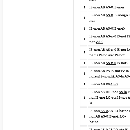
1
IS-non AB
AS-0
IS-non
IS-non AB
AS-0
IS-nongo I
1
nor
1
IS-non AB
AS-0
IS-nork
IS-non AB AS-n-0 IS-nor IS
1
non
AS-0
IS-non AB
AS-n-0
IS-nor L
1
nahiz IS-nolako IS-nor
1
IS-non AB
AS-n-0
IS-nork
IS-non AB PA IS-nor PA IS
1
noren IS-nondik
AS-la
AS-
1
IS-non AB X0
AS-0
IS-non AS-0 IS-nor
AS-la
I
1
nor IS-nor LO-eta IS-nor 
la
IS-non
AS-0
AB LO-baino 
1
nor AB AS-0 IS-nori LO-
baina
IS-non
AS-0
AB LO-eta IS-