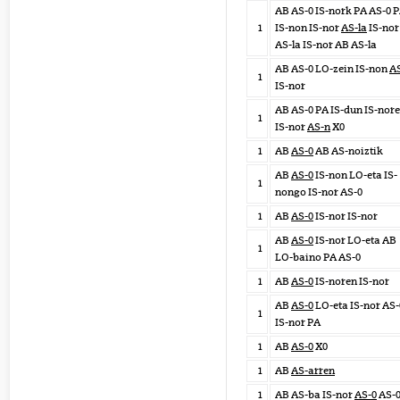
AB AS-0 IS-nork PA AS-0 
1
IS-non IS-nor
AS-la
IS-nor
AS-la IS-nor AB AS-la
AB AS-0 LO-zein IS-non
A
1
IS-nor
AB AS-0 PA IS-dun IS-nor
1
IS-nor
AS-n
X0
1
AB
AS-0
AB AS-noiztik
AB
AS-0
IS-non LO-eta IS-
1
nongo IS-nor AS-0
1
AB
AS-0
IS-nor IS-nor
AB
AS-0
IS-nor LO-eta AB
1
LO-baino PA AS-0
1
AB
AS-0
IS-noren IS-nor
AB
AS-0
LO-eta IS-nor AS-
1
IS-nor PA
1
AB
AS-0
X0
1
AB
AS-arren
1
AB AS-ba IS-nor
AS-0
AS-