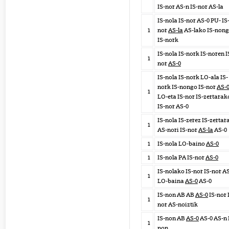
IS-nor AS-n IS-nor AS-la
IS-nola IS-nor AS-0 PU- IS
1
nor
AS-la
AS-lako IS-non
IS-nork
IS-nola IS-nork IS-noren I
1
nor
AS-0
IS-nola IS-nork LO-ala IS-
nork IS-nongo IS-nor
AS-
1
LO-eta IS-nor IS-zertarak
IS-nor AS-0
IS-nola IS-zerez IS-zertar
1
AS-nori IS-nor
AS-la
AS-0
1
IS-nola LO-baino
AS-0
1
IS-nola PA IS-nor
AS-0
IS-nolako IS-nor IS-nor A
1
LO-baina
AS-0
AS-0
IS-non AB AB
AS-0
IS-nor 
1
nor AS-noiztik
IS-non AB
AS-0
AS-0 AS-n 
1
non