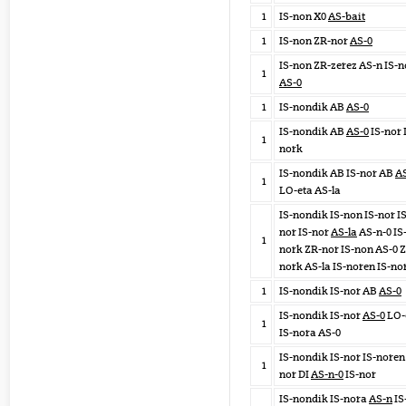
1
IS-non X0
AS-bait
1
IS-non ZR-nor
AS-0
IS-non ZR-zerez AS-n IS-n
1
AS-0
1
IS-nondik AB
AS-0
IS-nondik AB
AS-0
IS-nor 
1
nork
IS-nondik AB IS-nor AB
AS
1
LO-eta AS-la
IS-nondik IS-non IS-nor IS
nor IS-nor
AS-la
AS-n-0 IS
1
nork ZR-nor IS-non AS-0 
nork AS-la IS-noren IS-no
1
IS-nondik IS-nor AB
AS-0
IS-nondik IS-nor
AS-0
LO-
1
IS-nora AS-0
IS-nondik IS-nor IS-noren 
1
nor DI
AS-n-0
IS-nor
IS-nondik IS-nora
AS-n
IS