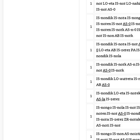
1
nor LO-eta IS-nor LO-nah
IS-nor AS-0
IS-nondik IS-nora IS-non
IS-noren IS-nor
AS-0
IS-n
1
IS-noren IS-nork AS-n-0 IS
nor IS-non AB IS-nork
IS-nondik IS-nora IS-nor
1
0
LO-eta AB IS-zerez PA IS
nondik IS-nola
IS-nondik IS-nork AS-n IS
1
nor
AS-0
IS-nork
IS-nondik LO-aurrera IS-
1
AB
AS-0
IS-nondik LO-eta IS-nore
1
AS-la
IS-zerez
IS-nongo IS-nola IS-nor IS
noren IS-nor
AS-0
IS-nond
1
IS-nora IS-zerez ZR-nora
AS-nori IS-nor
IS-nongo IS-non AS-noizt
1
IS-nori IS-nor
AS-0
IS-non