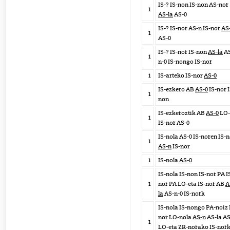
IS-? IS-non IS-non AS-nor
1
AS-la
AS-0
IS-? IS-nor AS-n IS-nor
AS
1
AS-0
IS-? IS-nor IS-non
AS-la
AS
1
n-0 IS-nongo IS-nor
1
IS-arteko IS-nor
AS-0
IS-ezkero AB
AS-0
IS-nor I
1
non
IS-ezkeroztik AB
AS-0
LO-
1
IS-nor AS-0
IS-nola AS-0 IS-noren IS-
1
AS-n
IS-nor
1
IS-nola
AS-0
IS-nola IS-non IS-nor PA I
1
nor PA LO-eta IS-nor AB
A
la
AS-n-0 IS-nork
IS-nola IS-nongo PA-noiz 
nor LO-nola
AS-n
AS-la AS
1
LO-eta ZR-norako IS-nor