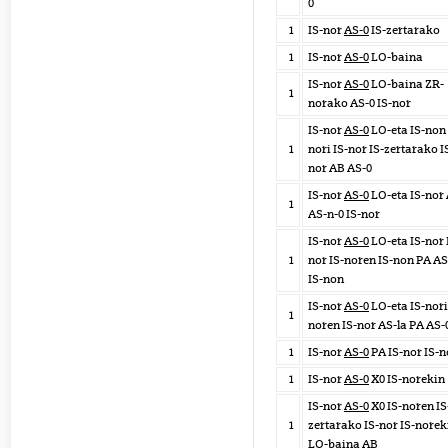
0
1
IS-nor
AS-0
IS-zertarako
1
IS-nor
AS-0
LO-baina
IS-nor
AS-0
LO-baina ZR-
1
norako AS-0 IS-nor
IS-nor
AS-0
LO-eta IS-non 
1
nori IS-nor IS-zertarako I
nor AB AS-0
IS-nor
AS-0
LO-eta IS-nor
1
AS-n-0 IS-nor
IS-nor
AS-0
LO-eta IS-nor 
1
nor IS-noren IS-non PA AS
IS-non
IS-nor
AS-0
LO-eta IS-nori
1
noren IS-nor AS-la PA AS-
1
IS-nor
AS-0
PA IS-nor IS-
1
IS-nor
AS-0
X0 IS-norekin
IS-nor
AS-0
X0 IS-noren IS
1
zertarako IS-nor IS-norek
LO-baina AB