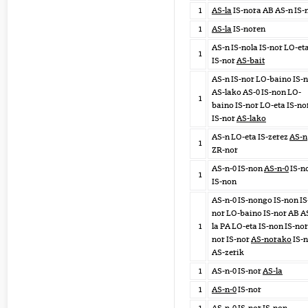
1
AS-la
IS-nora AB AS-n IS-
1
AS-la
IS-noren
AS-n IS-nola IS-nor LO-et
1
IS-nor
AS-bait
AS-n IS-nor LO-baino IS-
AS-lako AS-0 IS-non LO-
1
baino IS-nor LO-eta IS-no
IS-nor
AS-lako
AS-n LO-eta IS-zerez
AS-n
1
ZR-nor
AS-n-0 IS-non
AS-n-0
IS-n
1
IS-non
AS-n-0 IS-nongo IS-non IS
nor LO-baino IS-nor AB A
1
la PA LO-eta IS-non IS-nor
nor IS-nor
AS-norako
IS-n
AS-zerik
1
AS-n-0 IS-nor
AS-la
1
AS-n-0
IS-nor