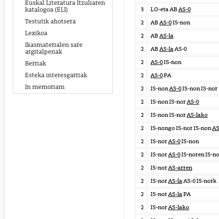
Euskal Literatura Itzuliaren
3
LO-eta AB
AS-0
katalogoa (ELI)
Testutik ahotsera
2
AB
AS-0
IS-non
Lexikoa
2
AB
AS-la
Ikasmaterialen sare
2
AB
AS-la
AS-0
argitalpenak
2
AS-0
IS-non
Berriak
Esteka interesgarriak
2
AS-0
PA
In memoriam
2
IS-non
AS-0
IS-non IS-nor
2
IS-non IS-nor
AS-0
2
IS-non IS-nor
AS-lako
2
IS-nongo IS-nor IS-non
AS
2
IS-nor
AS-0
IS-non
2
IS-nor
AS-0
IS-noren IS-n
2
IS-nor
AS-arren
2
IS-nor
AS-la
AS-0 IS-nork
2
IS-nor
AS-la
PA
2
IS-nor
AS-lako