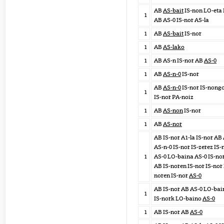
AB
AS-bait
IS-non LO-eta
1
AB AS-0 IS-nor AS-la
1
AB
AS-bait
IS-nor
1
AB
AS-lako
1
AB AS-n IS-nor AB
AS-0
1
AB
AS-n-0
IS-nor
AB
AS-n-0
IS-nor IS-nong
1
IS-nor PA-noiz
1
AB
AS-non
IS-nor
1
AB
AS-nor
AB IS-nor A1-la IS-nor AB
AS-n-0 IS-nor IS-zerez IS-
1
AS-0 LO-baina AS-0 IS-no
AB IS-noren IS-nor IS-nor 
noren IS-nor
AS-0
AB IS-nor AB AS-0 LO-bai
1
IS-nork LO-baino
AS-0
1
AB IS-nor AB
AS-0