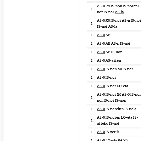
AS-0 PA IS-non IS-noren I
1
nor IS-nor
AS-la
AS-0 X0 IS-nor
AS-n
IS-no
1
IS-nor AS-la
1
AS-0
AB
1
AS-0
AB AS-n IS-nor
1
AS-0
AB IS-non
1
AS-0
AS-arren
1
AS-0
IS-non X0 IS-nor
1
AS-0
IS-nor
1
AS-0
IS-nor LO-eta
AS-0
IS-nor X0 AS-0 IS-nor
1
nor IS-nor IS-non
1
AS-0
IS-norekin IS-nola
AS-0
IS-noren LO-eta IS-
1
arteko IS-nor
1
AS-0
IS-zerik
1
AS-0
LO-ala PA X0