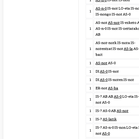
1
AS-n-0
IS-nor IS-non
AS-n-0
IS-nor LO-eta IS-n
1
IS-nongo IS-nor AS-0
AS-nor
AS-nor
IS-ezkero 
1
AS-n-0 IS-nor IS-zertarak
AB
AS-nor-nork IS-nora IS-
1
norentzat IS-nor
AS-la
AS
bait
1
AS-nor
AS-0
1
DI
AS-0
IS-nor
1
DI
AS-0
IS-noren IS-nor
1
ER-nor
AS-ba
IS-? AB AB
AS-0
LO-eta IS-
1
nor AS-0
1
IS-? AS-0 AB
AS-nor
1
IS-?
AS-larik
IS-? AS-n-0 IS-non LO-eta 
1
nor
AS-0