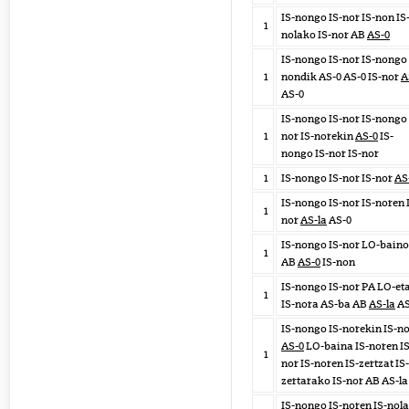
IS-nongo IS-nor IS-non IS
1
nolako IS-nor AB
AS-0
IS-nongo IS-nor IS-nongo 
1
nondik AS-0 AS-0 IS-nor
A
AS-0
IS-nongo IS-nor IS-nongo 
1
nor IS-norekin
AS-0
IS-
nongo IS-nor IS-nor
1
IS-nongo IS-nor IS-nor
AS
IS-nongo IS-nor IS-noren 
1
nor
AS-la
AS-0
IS-nongo IS-nor LO-baino
1
AB
AS-0
IS-non
IS-nongo IS-nor PA LO-et
1
IS-nora AS-ba AB
AS-la
AS
IS-nongo IS-norekin IS-n
AS-0
LO-baina IS-noren IS
1
nor IS-noren IS-zertzat IS-
zertarako IS-nor AB AS-la
IS-nongo IS-noren IS-nola