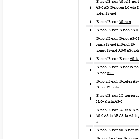
IS-non IS-nor
AS-n
IS-nor
1
AS-0 AB IS-noren LO-eta I
noren IS-nor
1
IS-non IS-nor
AS-non
1
IS-non IS-nor IS-non
AS-0
IS-non IS-nor IS-nor AS-0
1
baina IS-nork IS-nor IS-
nongo IS-nor
AS-0
AS-nol
1
IS-non IS-nor IS-nor
AS-l
IS-non IS-nor IS-nor IS-n
1
IS-nor
AS-0
IS-non IS-nor IS-zerez
AS-
1
IS-nor IS-nola
IS-non IS-nor LO-aurrera
1
0 LO-ahala
AS-0
IS-non IS-nor LO-edo IS-n
1
AS-0 AS-la AB AS-la AS-la
la
1
IS-non IS-nor X0 IS-nor
AS
IS-non IS-noren IS-nongo