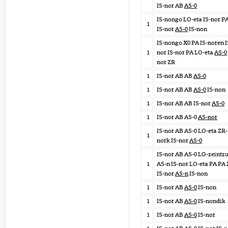
IS-nor AB
AS-0
IS-nongo LO-eta IS-nor P
1
IS-nor
AS-0
IS-non
IS-nongo X0 PA IS-noren I
1
nor IS-nor PA LO-eta
AS-0
nor ZR
1
IS-nor AB AB
AS-0
1
IS-nor AB AB
AS-0
IS-non
1
IS-nor AB AB IS-nor
AS-0
1
IS-nor AB AS-0
AS-nor
IS-nor AB AS-0 LO-eta ZR-
1
nork IS-nor
AS-0
IS-nor AB AS-0 LO-zeintz
1
AS-n IS-nor LO-eta PA PA 
IS-nor
AS-n
IS-non
1
IS-nor AB
AS-0
IS-non
1
IS-nor AB
AS-0
IS-nondik
1
IS-nor AB
AS-0
IS-nor