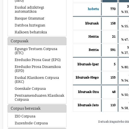
(SEG)
2
Euskal adizkitegi
hobetu
770
automatikoa
% 33
Basque Grammar
liburuak
158
Datiboa hiztegian
% 55
Kalkoen behatokia
Herria
21
% 47
Corpusak
1
Egungo Testuen Corpusa
Berria
591
% 27
(ETC)
Ereduzko Prosa Gaur (EPG)
liburuak-Ipar
5
Ereduzko Prosa Dinamikoa
% 80
(EPD)
liburuak-Hego
153
Euskal Klasikoen Corpusa
% 54
(EKC)
Goenkale Corpusa
liburuak-Itzu
48
% 50
Pentsamenduaren Klasikoak
Corpusa
liburuak-Jato
110
% 58
Corpus bereziak
ZIO Corpusa
Datuak iragazteko iri
Zuzenbide Corpusa