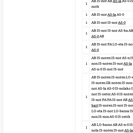
AB IS-nor AB
AS-la
AS-0 IS
1
nork
1
AB IS-nor
AS-la
AS-0
1
AB IS-nor IS-nor
AS-0
AB IS-nor IS-nor AS-ba A
1
AS-0
AB
AB IS-nor PA LO-eta IS-no
1
AS-0
AB IS-noren IS-nor AS-n I
1
non IS-noren IS-nor
AS-la
AS-n-0 IS-nor IS-nor
AB IS-noren IS-noren LO-
IS-noren ZR-noren IS-non 
nor AS-la AS-0 IS-nolako I
nor IS-zerez AS-0 IS-nore
1
IS-nor PA PA IS-nor AB
AS
bait
IS-noren IS-nor IS-no
LO-eta IS-nor LO-baina IS
non IS-non AS-0 IS-zerik
AB LO-baino AB AS-n-0 IS
1
nola IS-noren IS-nor
AS-la