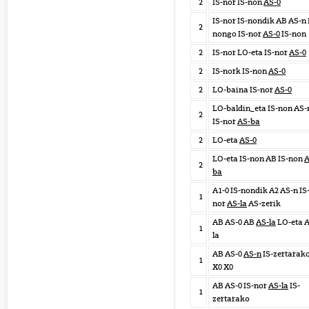
2
IS-nor IS-non
AS-0
IS-nor IS-nondik AB AS-n 
2
nongo IS-nor
AS-0
IS-non
2
IS-nor LO-eta IS-nor
AS-0
2
IS-nork IS-non
AS-0
2
LO-baina IS-nor
AS-0
LO-baldin_eta IS-non AS-
2
IS-nor
AS-ba
2
LO-eta
AS-0
LO-eta IS-non AB IS-non
A
2
ba
A1-0 IS-nondik A2 AS-n IS
1
nor
AS-la
AS-zerik
AB AS-0 AB
AS-la
LO-eta A
1
la
AB AS-0
AS-n
IS-zertarak
1
X0 X0
AB AS-0 IS-nor
AS-la
IS-
1
zertarako