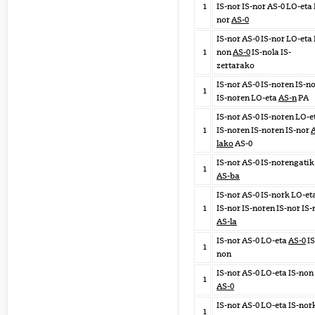
1
IS-nor IS-nor AS-0 LO-eta 
nor
AS-0
IS-nor AS-0 IS-nor LO-eta 
1
non
AS-0
IS-nola IS-
zertarako
IS-nor AS-0 IS-noren IS-n
1
IS-noren LO-eta
AS-n
PA
IS-nor AS-0 IS-noren LO-e
1
IS-noren IS-noren IS-nor
lako
AS-0
IS-nor AS-0 IS-norengatik
1
AS-ba
IS-nor AS-0 IS-nork LO-et
1
IS-nor IS-noren IS-nor IS-
AS-la
IS-nor AS-0 LO-eta
AS-0
IS
1
non
IS-nor AS-0 LO-eta IS-non
1
AS-0
IS-nor AS-0 LO-eta IS-nor
1