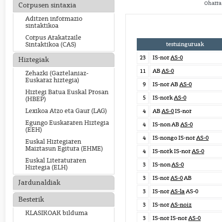
Oharra:
Corpusen sintaxia
Aditzen informazio
sintaktikoa
Corpus Arakatzaile
testuinguruak
Sintaktikoa (CAS)
23
IS-nor
AS-0
Hiztegiak
11
AB
AS-0
Zehazki (Gaztelaniaz-
Euskaraz hiztegia)
9
IS-nor AB
AS-0
Hiztegi Batua Euskal Prosan
5
IS-nork
AS-0
(HBEP)
Lexikoa Atzo eta Gaur (LAG)
4
AB
AS-0
IS-nor
Egungo Euskararen Hiztegia
4
IS-non AB
AS-0
(EEH)
4
IS-nongo IS-nor
AS-0
Euskal Hiztegiaren
Maiztasun Egitura (EHME)
4
IS-nork IS-nor
AS-0
Euskal Literaturaren
3
IS-non
AS-0
Hiztegia (ELH)
3
IS-nor
AS-0
AB
Jardunaldiak
3
IS-nor
AS-la
AS-0
Besterik
3
IS-nor
AS-noiz
KLASIKOAK bilduma
3
IS-nor IS-nor
AS-0