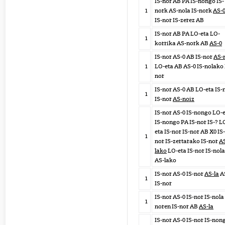
IS-nor AB PA IS-nongo IS-
1
nork AS-nola IS-nork
AS-
IS-nor IS-zerez AB
IS-nor AB PA LO-eta LO-
1
korrika AS-nork AB
AS-0
IS-nor AS-0 AB IS-nor
AS-
1
LO-eta AB AS-0 IS-nolako 
nor
IS-nor AS-0 AB LO-eta IS-
1
IS-nor
AS-noiz
IS-nor AS-0 IS-nongo LO-
IS-nongo PA IS-nor IS-? L
eta IS-nor IS-nor AB X0 IS-
1
nor IS-zertarako IS-nor
A
lako
LO-eta IS-nor IS-nola
AS-lako
IS-nor AS-0 IS-nor
AS-la
A
1
IS-nor
IS-nor AS-0 IS-nor IS-nola 
1
noren IS-nor AB
AS-la
IS-nor AS-0 IS-nor IS-non