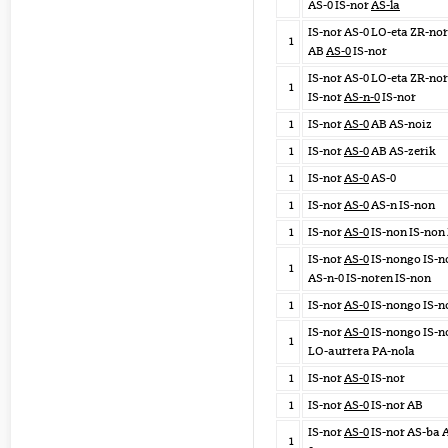
AS-0 IS-nor
AS-la
IS-nor AS-0 LO-eta ZR-no
1
AB
AS-0
IS-nor
IS-nor AS-0 LO-eta ZR-no
1
IS-nor
AS-n-0
IS-nor
1
IS-nor
AS-0
AB AS-noiz
1
IS-nor
AS-0
AB AS-zerik
1
IS-nor
AS-0
AS-0
1
IS-nor
AS-0
AS-n IS-non
1
IS-nor
AS-0
IS-non IS-non
IS-nor
AS-0
IS-nongo IS-n
1
AS-n-0 IS-noren IS-non
1
IS-nor
AS-0
IS-nongo IS-n
IS-nor
AS-0
IS-nongo IS-n
1
LO-aurrera PA-nola
1
IS-nor
AS-0
IS-nor
1
IS-nor
AS-0
IS-nor AB
IS-nor
AS-0
IS-nor AS-ba 
1