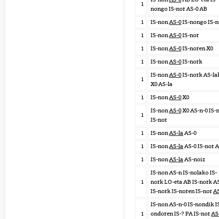
1
nongo IS-nor AS-0 AB
1
IS-non
AS-0
IS-nongo IS-n
1
IS-non
AS-0
IS-nor
1
IS-non
AS-0
IS-noren X0
1
IS-non
AS-0
IS-nork
IS-non
AS-0
IS-nork AS-la
1
X0 AS-la
1
IS-non
AS-0
X0
IS-non
AS-0
X0 AS-n-0 IS-
1
IS-nor
1
IS-non
AS-la
AS-0
1
IS-non
AS-la
AS-0 IS-nor 
1
IS-non
AS-la
AS-noiz
IS-non AS-n IS-nolako IS-
1
nork LO-eta AB IS-nork A
IS-nork IS-noren IS-nor
A
IS-non AS-n-0 IS-nondik I
1
ondoren IS-? PA IS-nor
AS