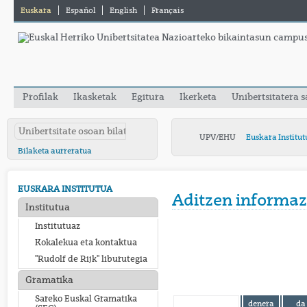
Euskara
Español
English
Français
Profilak
Ikasketak
Egitura
Ikerketa
Unibertsitatera 
UPV/EHU
Euskara Institut
Bilaketa aurreratua
EUSKARA INSTITUTUA
Aditzen informaz
Institutua
Institutuaz
Kokalekua eta kontaktua
"Rudolf de Rijk" liburutegia
Gramatika
Sareko Euskal Gramatika
denera
da