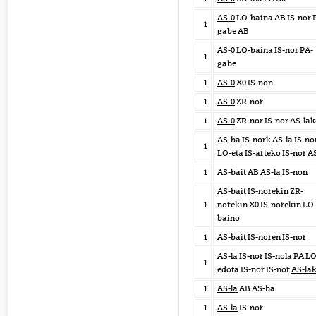
AS-0
LO-baina AB IS-nor 
1
gabe AB
AS-0
LO-baina IS-nor PA-
1
gabe
1
AS-0
X0 IS-non
1
AS-0
ZR-nor
1
AS-0
ZR-nor IS-nor AS-la
AS-ba IS-nork AS-la IS-no
1
LO-eta IS-arteko IS-nor
AS
1
AS-bait AB
AS-la
IS-non
AS-bait
IS-norekin ZR-
1
norekin X0 IS-norekin LO
baino
1
AS-bait
IS-noren IS-nor
AS-la IS-nor IS-nola PA LO
1
edota IS-nor IS-nor
AS-la
1
AS-la
AB AS-ba
1
AS-la
IS-nor