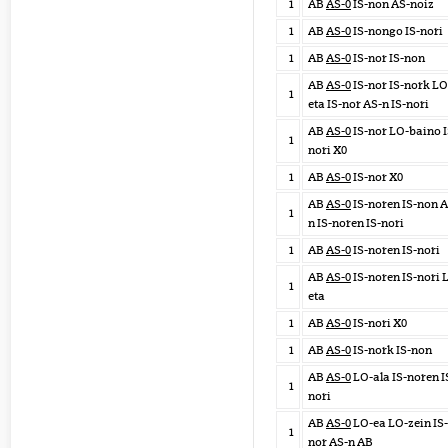
1
AB
AS-0
IS-non AS-noiz
1
AB
AS-0
IS-nongo IS-nori
1
AB
AS-0
IS-nor IS-non
AB
AS-0
IS-nor IS-nork LO
1
eta IS-nor AS-n IS-nori
AB
AS-0
IS-nor LO-baino I
1
nori X0
1
AB
AS-0
IS-nor X0
AB
AS-0
IS-noren IS-non A
1
n IS-noren IS-nori
1
AB
AS-0
IS-noren IS-nori
AB
AS-0
IS-noren IS-nori 
1
eta
1
AB
AS-0
IS-nori X0
1
AB
AS-0
IS-nork IS-non
AB
AS-0
LO-ala IS-noren I
1
nori
AB
AS-0
LO-ea LO-zein IS-
1
nor AS-n AB