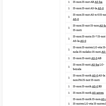
1
IS-non IS-nor AB
AS-ba
1
IS-non IS-nor AS-la
AS-0
IS-non IS-nor AS-n-0 IS-no
1
AS-0
IS-non IS-nor IS-non
AS-b
1
IS-nori
IS-non IS-nora IS-? IS-nor
1
AS-la
AS-0
IS-non IS-noren LO-eta IS
1
nola IS-nolako IS-nori
AS-
1
IS-non IS-nori
AS-0
AB
IS-non IS-nori
AS-ba
LO-
1
bezala
IS-non IS-nork
AS-0
AS-la 
1
non PA IS-nor IS-nori
1
IS-non IS-nork
AS-0
X0
1
IS-non IS-nork
AS-arren
IS-non IS-nork IS-non
AS-
1
IS-noren LO-eta IS-noren 