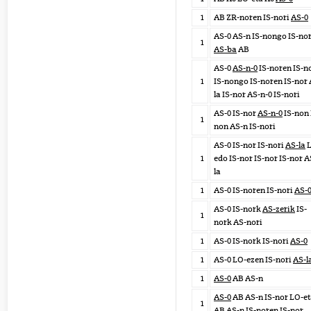
1
AB ZR-noren IS-nori
AS-0
AS-0 AS-n IS-nongo IS-nor
1
AS-ba
AB
AS-0
AS-n-0
IS-noren IS-n
1
IS-nongo IS-noren IS-nor 
la IS-nor AS-n-0 IS-nori
AS-0 IS-nor
AS-n-0
IS-non 
1
non AS-n IS-nori
AS-0 IS-nor IS-nori
AS-la
L
1
edo IS-nor IS-nor IS-nor A
la
1
AS-0 IS-noren IS-nori
AS-
AS-0 IS-nork
AS-zerik
IS-
1
nork AS-nori
1
AS-0 IS-nork IS-nori
AS-0
1
AS-0 LO-ezen IS-nori
AS-l
1
AS-0
AB AS-n
AS-0
AB AS-n IS-nor LO-e
1
AB AS-n IS-noren IS-nor