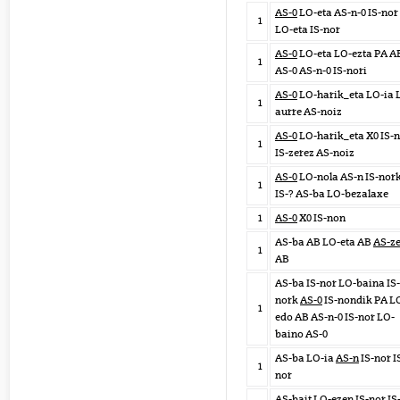
AS-0
LO-eta AS-n-0 IS-nor
1
LO-eta IS-nor
AS-0
LO-eta LO-ezta PA A
1
AS-0 AS-n-0 IS-nori
AS-0
LO-harik_eta LO-ia 
1
aurre AS-noiz
AS-0
LO-harik_eta X0 IS-
1
IS-zerez AS-noiz
AS-0
LO-nola AS-n IS-nor
1
IS-? AS-ba LO-bezalaxe
1
AS-0
X0 IS-non
AS-ba AB LO-eta AB
AS-ze
1
AB
AS-ba IS-nor LO-baina IS-
nork
AS-0
IS-nondik PA L
1
edo AB AS-n-0 IS-nor LO-
baino AS-0
AS-ba LO-ia
AS-n
IS-nor I
1
nor
AS-bait LO-ezen IS-nor IS