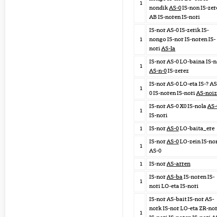
1
nondik
AS-0
IS-non IS-zer
AB IS-noren IS-nori
IS-nor AS-0 IS-zerik IS-
1
nongo IS-nor IS-noren IS-
nori
AS-la
IS-nor AS-0 LO-baina IS-n
1
AS-n-0
IS-zerez
IS-nor AS-0 LO-eta IS-? AS
1
0 IS-noren IS-nori
AS-noiz
IS-nor AS-0 X0 IS-nola
AS-
1
IS-nori
1
IS-nor
AS-0
LO-baita_ere
IS-nor
AS-0
LO-zein IS-no
1
AS-0
1
IS-nor
AS-arren
IS-nor
AS-ba
IS-noren IS-
1
nori LO-eta IS-nori
IS-nor AS-bait IS-nor AS-
nork IS-nor LO-eta ZR-no
1