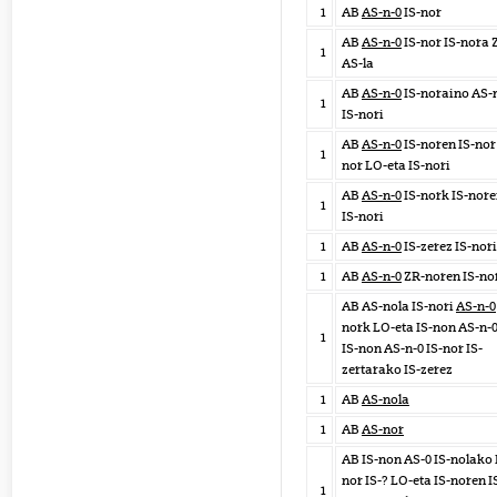
1
AB
AS-n-0
IS-nor
AB
AS-n-0
IS-nor IS-nora 
1
AS-la
AB
AS-n-0
IS-noraino AS-
1
IS-nori
AB
AS-n-0
IS-noren IS-nor 
1
nor LO-eta IS-nori
AB
AS-n-0
IS-nork IS-nor
1
IS-nori
1
AB
AS-n-0
IS-zerez IS-nori
1
AB
AS-n-0
ZR-noren IS-no
AB AS-nola IS-nori
AS-n-0
nork LO-eta IS-non AS-n-
1
IS-non AS-n-0 IS-nor IS-
zertarako IS-zerez
1
AB
AS-nola
1
AB
AS-nor
AB IS-non AS-0 IS-nolako 
nor IS-? LO-eta IS-noren I
1