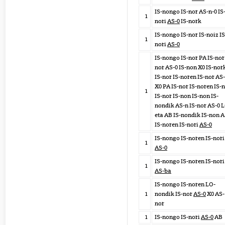
IS-nongo IS-nor AS-n-0 IS
1
nori
AS-0
IS-nork
IS-nongo IS-nor IS-noiz IS
1
nori
AS-0
IS-nongo IS-nor PA IS-nor 
nor AS-0 IS-non X0 IS-nor
IS-nor IS-noren IS-nor AS
X0 PA IS-nor IS-noren IS-
1
IS-nor IS-non IS-non IS-
nondik AS-n IS-nor AS-0 
eta AB IS-nondik IS-non 
IS-noren IS-nori
AS-0
IS-nongo IS-noren IS-nor
1
AS-0
IS-nongo IS-noren IS-nori
1
AS-ba
IS-nongo IS-noren LO-
1
nondik IS-nor
AS-0
X0 AS-
nor
1
IS-nongo IS-nori
AS-0
AB