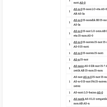
1
nori
AS-0
AS-n-0
IS-non LO-eta AS-0
1
AB AS-la
AS-n-0
IS-nondik X0 IS-n
1
AS-la
AS-n-0
IS-nor LO-zein AB 
1
eta IS-non AS-0
AS-n-0
IS-noren IS-nor IS
1
AS-0 IS-nori
1
AS-n-0
IS-noren IS-nori
1
AS-n
IS-nor
AS-noiz
AS-0 ZR-nor IS-? 
1
zerik AB IS-non IS-non
AS-nor
AS-n-0
IS-nor IS-n
1
AS-n-0 IS-nor PA IS-noren 
zerez
1
AS-nori LO-baino
AS-0
AS-nork
AS-0 LO-zergatik
1
non AB AS-n