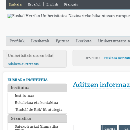
Euskara
Español
English
Français
Profilak
Ikasketak
Egitura
Ikerketa
Unibertsitatera 
UPV/EHU
Euskara Institut
Bilaketa aurreratua
EUSKARA INSTITUTUA
Aditzen informaz
Institutua
Institutuaz
Kokalekua eta kontaktua
"Rudolf de Rijk" liburutegia
Gramatika
Sareko Euskal Gramatika
denera
da