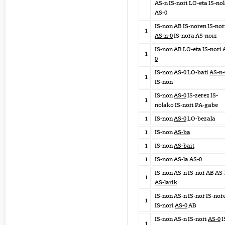
AS-n IS-nori LO-eta IS-no
AS-0
IS-non AB IS-noren IS-nor
1
AS-n-0
IS-nora AS-noiz
IS-non AB LO-eta IS-nori
1
0
IS-non AS-0 LO-bati
AS-n-
1
IS-non
IS-non
AS-0
IS-zerez IS-
1
nolako IS-nori PA-gabe
1
IS-non
AS-0
LO-bezala
1
IS-non
AS-ba
1
IS-non
AS-bait
1
IS-non AS-la
AS-0
IS-non AS-n IS-nor AB AS-
1
AS-larik
IS-non AS-n IS-nor IS-nor
1
IS-nori
AS-0
AB
IS-non AS-n IS-nori
AS-0
I
1