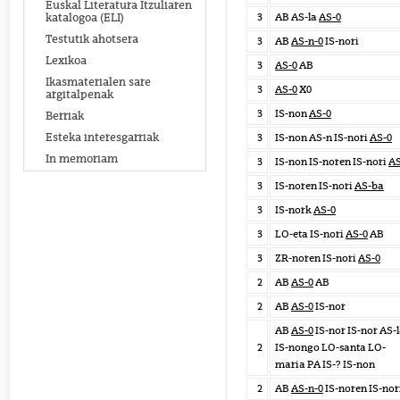
Euskal Literatura Itzuliaren
3
AB AS-la
AS-0
katalogoa (ELI)
Testutik ahotsera
3
AB
AS-n-0
IS-nori
Lexikoa
3
AS-0
AB
Ikasmaterialen sare
3
AS-0
X0
argitalpenak
3
IS-non
AS-0
Berriak
Esteka interesgarriak
3
IS-non AS-n IS-nori
AS-0
In memoriam
3
IS-non IS-noren IS-nori
AS
3
IS-noren IS-nori
AS-ba
3
IS-nork
AS-0
3
LO-eta IS-nori
AS-0
AB
3
ZR-noren IS-nori
AS-0
2
AB
AS-0
AB
2
AB
AS-0
IS-nor
AB
AS-0
IS-nor IS-nor AS-
2
IS-nongo LO-santa LO-
maria PA IS-? IS-non
2
AB
AS-n-0
IS-noren IS-nor