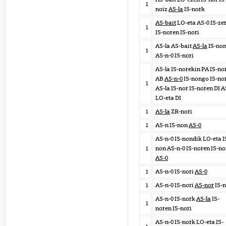
1
noiz
AS-la
IS-nork
AS-bait
LO-eta AS-0 IS-ze
1
IS-noren IS-nori
AS-la AS-bait
AS-la
IS-no
1
AS-n-0 IS-nori
AS-la IS-norekin PA IS-no
AB
AS-n-0
IS-nongo IS-no
1
AS-la IS-nor IS-noren DI A
LO-eta DI
1
AS-la
ZR-nori
1
AS-n IS-non
AS-0
AS-n-0 IS-nondik LO-eta I
1
non AS-n-0 IS-noren IS-no
AS-0
1
AS-n-0 IS-nori
AS-0
1
AS-n-0 IS-nori
AS-nor
IS-n
AS-n-0 IS-nork
AS-la
IS-
1
noren IS-nori
AS-n-0 IS-nork LO-eta IS-