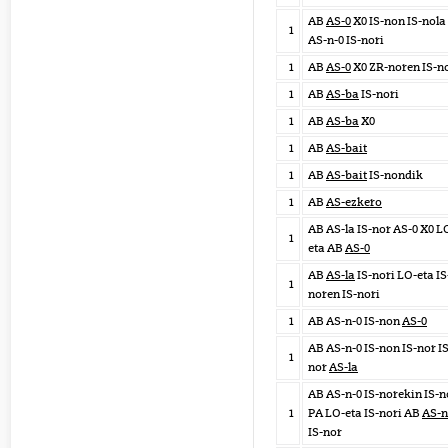
AB
AS-0
X0 IS-non IS-nola
1
AS-n-0 IS-nori
1
AB
AS-0
X0 ZR-noren IS-n
1
AB
AS-ba
IS-nori
1
AB
AS-ba
X0
1
AB
AS-bait
1
AB
AS-bait
IS-nondik
1
AB
AS-ezkero
AB AS-la IS-nor AS-0 X0 L
1
eta AB
AS-0
AB
AS-la
IS-nori LO-eta IS
1
noren IS-nori
1
AB AS-n-0 IS-non
AS-0
AB AS-n-0 IS-non IS-nor IS
1
nor
AS-la
AB AS-n-0 IS-norekin IS-
1
PA LO-eta IS-nori AB
AS-n
IS-nor