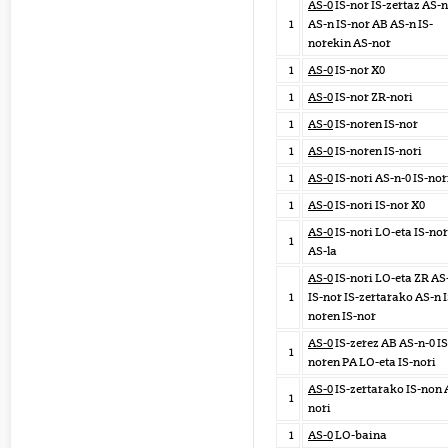
AS-0
IS-nor IS-zertaz AS-
1
AS-n IS-nor AB AS-n IS-
norekin AS-nor
1
AS-0
IS-nor X0
1
AS-0
IS-nor ZR-nori
1
AS-0
IS-noren IS-nor
1
AS-0
IS-noren IS-nori
1
AS-0
IS-nori AS-n-0 IS-nor
1
AS-0
IS-nori IS-nor X0
AS-0
IS-nori LO-eta IS-nor
1
AS-la
AS-0
IS-nori LO-eta ZR AS
1
IS-nor IS-zertarako AS-n I
noren IS-nor
AS-0
IS-zerez AB AS-n-0 IS
1
noren PA LO-eta IS-nori
AS-0
IS-zertarako IS-non 
1
nori
1
AS-0
LO-baina