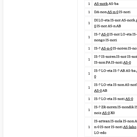
1
AS-nork
AS-ba
1
DA-non
AS-n-0
IS-nori
DI LO-eta IS-nor AS-nork
1
0
IS-nor AS-n AB
IS-?
AS-0
IS-nor LO-eta IS-
1
nongo IS-nori
1
IS-?
AS-n-0
IS-noren IS-n
IS-? IS-noren IS-nor IS-no
1
IS-non PA IS-nori
AS-0
IS-? LO-eta IS-? AB AS-ba
1
0
IS-? LO-eta IS-non AS-nor
1
AS-0
AB
1
IS-? LO-eta IS-nori
AS-0
IS-? ZR-noren IS-nondik I
1
noiz
AS-0
X0
IS-artean IS-nola IS-non 
1
n-0 IS-nor IS-nori
AS-lako
LO-edo