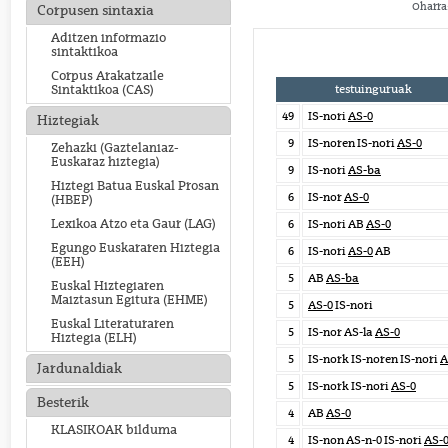
Oharra:
Corpusen sintaxia
Aditzen informazio
sintaktikoa
Corpus Arakatzaile
testuinguruak
Sintaktikoa (CAS)
49
IS-nori
AS-0
Hiztegiak
9
IS-noren IS-nori
AS-0
Zehazki (Gaztelaniaz-
Euskaraz hiztegia)
9
IS-nori
AS-ba
Hiztegi Batua Euskal Prosan
6
IS-nor
AS-0
(HBEP)
Lexikoa Atzo eta Gaur (LAG)
6
IS-nori AB
AS-0
Egungo Euskararen Hiztegia
6
IS-nori
AS-0
AB
(EEH)
5
AB
AS-ba
Euskal Hiztegiaren
Maiztasun Egitura (EHME)
5
AS-0
IS-nori
Euskal Literaturaren
5
IS-nor AS-la
AS-0
Hiztegia (ELH)
5
IS-nork IS-noren IS-nori
A
Jardunaldiak
5
IS-nork IS-nori
AS-0
Besterik
4
AB
AS-0
KLASIKOAK bilduma
4
IS-non AS-n-0 IS-nori
AS-