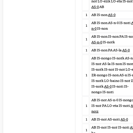
nor LO-ezik LO-eta IS-nor
AS-0
AB
1
AB IS-non
AS-0
AB IS-non AS-n-0 IS-nori
1
n-0
IS-non
AB IS-non IS-non PA IS-no
1
AS-n-0
IS-nork
1
AB IS-non PA AS-la
AS-0
AB IS-nongo IS-nork AS-n
IS-nor AS-la IS-non IS-no
IS-nork IS-nor IS-nor LO-
1
ZR-nongo IS-non AS-n IS-
IS-nork LO-baino IS-nor 
IS-nork
AS-0
IS-nori IS-
nongo IS-nori
AB IS-nor AS-n-0 IS-nong
1
IS-nor PA LO-eta IS-nori
A
noiz
1
AB IS-nor AS-nori
AS-0
AB IS-nor IS-nor IS-nori
A
1