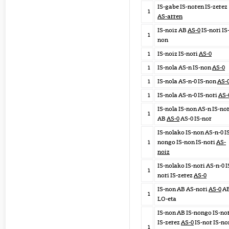
IS-gabe IS-noren IS-zerez
1
AS-arren
IS-noiz AB
AS-0
IS-nori IS
1
non
1
IS-noiz IS-nori
AS-0
1
IS-nola AS-n IS-non
AS-0
1
IS-nola AS-n-0 IS-non
AS-
1
IS-nola AS-n-0 IS-nori
AS-
IS-nola IS-non AS-n IS-nor
1
AB
AS-0
AS-0 IS-nor
IS-nolako IS-non AS-n-0 I
1
nongo IS-non IS-nori
AS-
noiz
IS-nolako IS-nori AS-n-0 I
1
nori IS-zerez
AS-0
IS-non AB AS-nori
AS-0
A
1
LO-eta
IS-non AB IS-nongo IS-no
IS-zerez
AS-0
IS-nor IS-no
1