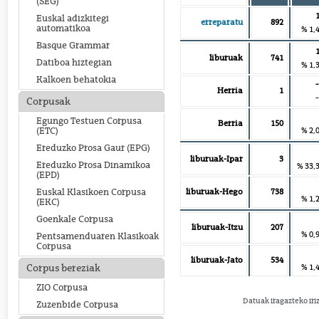
(SEG)
Euskal adizkitegi
erreparatu
892
automatikoa
% 1,
Basque Grammar
liburuak
741
Datiboa hiztegian
% 1,
Kalkoen behatokia
-
Herria
1
-
Corpusak
Egungo Testuen Corpusa
Berria
150
% 2,
(ETC)
Ereduzko Prosa Gaur (EPG)
liburuak-Ipar
3
Ereduzko Prosa Dinamikoa
% 33,
(EPD)
liburuak-Hego
738
Euskal Klasikoen Corpusa
% 1,
(EKC)
Goenkale Corpusa
liburuak-Itzu
207
% 0,
Pentsamenduaren Klasikoak
Corpusa
liburuak-Jato
534
% 1,
Corpus bereziak
ZIO Corpusa
Datuak iragazteko iri
Zuzenbide Corpusa