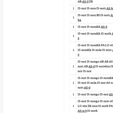
AB
AS-0
ZR
1
IS-nor IS-non IS-nori
AS-
IS-nor IS-non X0 IS-nori
A
1
ba
1
IS-nor IS-nondik
AS-0
IS-nor IS-nondik IS-nork
1
0
IS-nor IS-nondik PA LO-e
1
IS-nondik IS-nola IS-nori
0
IS-nor IS-nongo AB AB AS
1
nori AB
AS-0
IS-norekin IS
nor IS-nor
IS-nor IS-nongo IS-nondi
1
IS-nor IS-nola IS-nor AS-n
nori
AS-0
1
IS-nor IS-nongo IS-nor
AS
IS-nor IS-nongo IS-nori A
1
LO-eta ZR-non IS-nork PA
AS-n-0
IS-nork