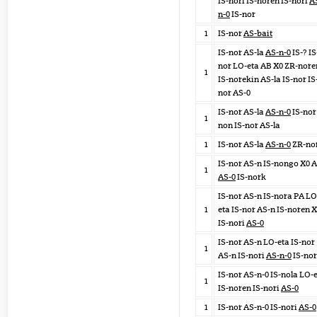
IS-nori IS-noren IS-nori
A
n-0
IS-nor
1
IS-nor
AS-bait
IS-nor AS-la
AS-n-0
IS-? IS
nor LO-eta AB X0 ZR-nore
1
IS-norekin AS-la IS-nor IS
nor AS-0
IS-nor AS-la
AS-n-0
IS-nor
1
non IS-nor AS-la
1
IS-nor AS-la
AS-n-0
ZR-no
IS-nor AS-n IS-nongo X0 
1
AS-0
IS-nork
IS-nor AS-n IS-nora PA LO
1
eta IS-nor AS-n IS-noren 
IS-nori
AS-0
IS-nor AS-n LO-eta IS-nor
1
AS-n IS-nori
AS-n-0
IS-nor
IS-nor AS-n-0 IS-nola LO-
1
IS-noren IS-nori
AS-0
1
IS-nor AS-n-0 IS-nori
AS-0