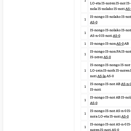
1
LO-eta IS-noren IS-nor IS-
nola IS-nolako IS-nori
AS-
IS-nongo IS-nolako IS-nor
1
AS-0
IS-nongo IS-nolako IS-no
1
AS-n-0 IS-nori
AS-0
1
IS-nongo IS-non
AS-0
AB
IS-nongo IS-non PA IS-nor
1
IS-zerez
AS-0
IS-nongo IS-nongo IS-nor
1
LO-zein IS-nork IS-noren 
nori
AS-la
AS-0
IS-nongo IS-nor AB
AS-n-
1
IS-nori
IS-nongo IS-nor AB IS-nol
1
AS-0
IS-nongo IS-nor AS-n-0 IS
1
nora LO-eta IS-nori
AS-0
IS-nongo IS-nor AS-n-0 IS
1
noren IS-nori
AS-0