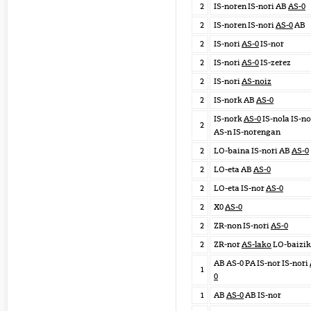
2
IS-noren IS-nori AB
AS-0
2
IS-noren IS-nori
AS-0
AB
2
IS-nori
AS-0
IS-nor
2
IS-nori
AS-0
IS-zerez
2
IS-nori
AS-noiz
2
IS-nork AB
AS-0
IS-nork
AS-0
IS-nola IS-no
2
AS-n IS-norengan
2
LO-baina IS-nori AB
AS-0
2
LO-eta AB
AS-0
2
LO-eta IS-nor
AS-0
2
X0
AS-0
2
ZR-non IS-nori
AS-0
2
ZR-nor
AS-lako
LO-baizik
AB AS-0 PA IS-nor IS-nori
1
0
1
AB
AS-0
AB IS-nor