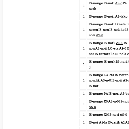
IS-nongo IS-nori
AS-0
IS-
1
nork
1
IS-nongo IS-nori
AS-lako
IS-nongo IS-nori LO-eta I
1
noren IS-non IS-nolako IS
nori
AS-0
IS-nongo IS-nork
AS-0
IS-
1
non AS-nori LO-eta A1-0 I
nor IS-zertarako IS-nola 
IS-nongo IS-nork IS-nori
1
0
IS-nongo LO-eta IS-noren 
1
nondik AS-n-0 IS-nori
AS-
IS-nor
1
IS-nongo PA IS-nori
AS-b
IS-nongo X0 AS-n-0 IS-nor
1
AS-0
1
IS-nongo X0 IS-nori
AS-0
1
IS-nor A1-la IS-zerik A2
AS