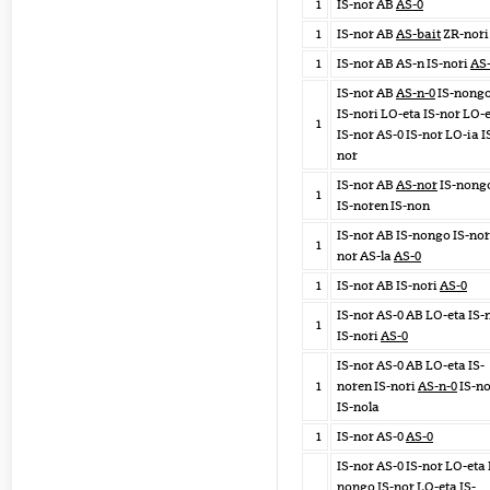
1
IS-nor AB
AS-0
1
IS-nor AB
AS-bait
ZR-nori
1
IS-nor AB AS-n IS-nori
AS
IS-nor AB
AS-n-0
IS-nong
IS-nori LO-eta IS-nor LO-
1
IS-nor AS-0 IS-nor LO-ia I
nor
IS-nor AB
AS-nor
IS-nong
1
IS-noren IS-non
IS-nor AB IS-nongo IS-nor
1
nor AS-la
AS-0
1
IS-nor AB IS-nori
AS-0
IS-nor AS-0 AB LO-eta IS-
1
IS-nori
AS-0
IS-nor AS-0 AB LO-eta IS-
1
noren IS-nori
AS-n-0
IS-no
IS-nola
1
IS-nor AS-0
AS-0
IS-nor AS-0 IS-nor LO-eta 
nongo IS-nor LO-eta IS-