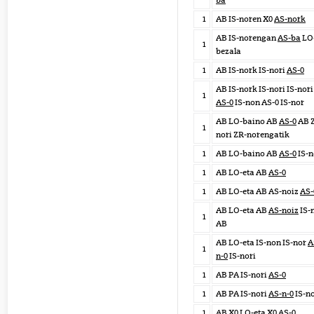
ba
1
AB IS-noren X0
AS-nork
AB IS-norengan
AS-ba
LO
1
bezala
1
AB IS-nork IS-nori
AS-0
AB IS-nork IS-nori IS-nori
1
AS-0
IS-non AS-0 IS-nor
AB LO-baino AB
AS-0
AB 
1
nori ZR-norengatik
1
AB LO-baino AB
AS-0
IS-n
1
AB LO-eta AB
AS-0
1
AB LO-eta AB AS-noiz
AS-
AB LO-eta AB
AS-noiz
IS-
1
AB
AB LO-eta IS-non IS-nor
A
1
n-0
IS-nori
1
AB PA IS-nori
AS-0
1
AB PA IS-nori
AS-n-0
IS-n
1
AB X0 LO-eta X0
AS-0