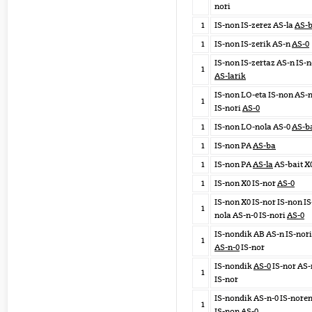
nori
1
IS-non IS-zerez AS-la
AS-b
1
IS-non IS-zerik AS-n
AS-0
IS-non IS-zertaz AS-n IS-n
1
AS-larik
IS-non LO-eta IS-non AS-
1
IS-nori
AS-0
1
IS-non LO-nola AS-0
AS-b
1
IS-non PA
AS-ba
1
IS-non PA
AS-la
AS-bait X
1
IS-non X0 IS-nor
AS-0
IS-non X0 IS-nor IS-non IS
1
nola AS-n-0 IS-nori
AS-0
IS-nondik AB AS-n IS-nori
1
AS-n-0
IS-nor
IS-nondik
AS-0
IS-nor AS-
1
IS-nor
IS-nondik AS-n-0 IS-nore
1
IS-non
AS-0