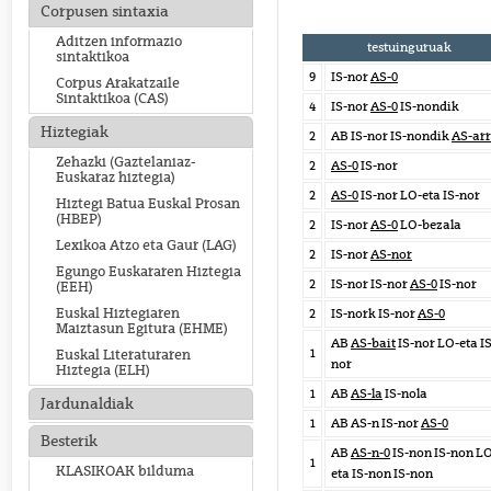
Corpusen sintaxia
Aditzen informazio
testuinguruak
sintaktikoa
9
IS-nor
AS-0
Corpus Arakatzaile
Sintaktikoa (CAS)
4
IS-nor
AS-0
IS-nondik
Hiztegiak
2
AB IS-nor IS-nondik
AS-ar
Zehazki (Gaztelaniaz-
2
AS-0
IS-nor
Euskaraz hiztegia)
2
AS-0
IS-nor LO-eta IS-nor
Hiztegi Batua Euskal Prosan
(HBEP)
2
IS-nor
AS-0
LO-bezala
Lexikoa Atzo eta Gaur (LAG)
2
IS-nor
AS-nor
Egungo Euskararen Hiztegia
2
IS-nor IS-nor
AS-0
IS-nor
(EEH)
Euskal Hiztegiaren
2
IS-nork IS-nor
AS-0
Maiztasun Egitura (EHME)
AB
AS-bait
IS-nor LO-eta IS
1
Euskal Literaturaren
nor
Hiztegia (ELH)
1
AB
AS-la
IS-nola
Jardunaldiak
1
AB AS-n IS-nor
AS-0
Besterik
AB
AS-n-0
IS-non IS-non L
1
KLASIKOAK bilduma
eta IS-non IS-non