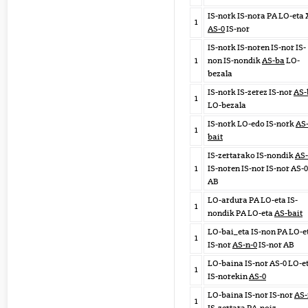
IS-nork IS-nora PA LO-eta 
1
AS-0
IS-nor
IS-nork IS-noren IS-nor IS-
1
non IS-nondik
AS-ba
LO-
bezala
IS-nork IS-zerez IS-nor
AS-
1
LO-bezala
IS-nork LO-edo IS-nork
AS
1
bait
IS-zertarako IS-nondik
AS
1
IS-noren IS-nor IS-nor AS-0
AB
LO-ardura PA LO-eta IS-
1
nondik PA LO-eta
AS-bait
LO-bai_eta IS-non PA LO-e
1
IS-nor
AS-n-0
IS-nor AB
LO-baina IS-nor AS-0 LO-e
1
IS-norekin
AS-0
LO-baina IS-nor IS-nor
AS-
1