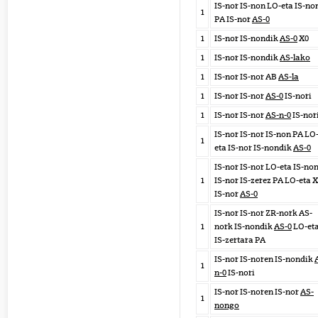
IS-nor IS-non LO-eta IS-no
1
PA IS-nor
AS-0
1
IS-nor IS-nondik
AS-0
X0
1
IS-nor IS-nondik
AS-lako
1
IS-nor IS-nor AB
AS-la
1
IS-nor IS-nor
AS-0
IS-nori
1
IS-nor IS-nor
AS-n-0
IS-nor
IS-nor IS-nor IS-non PA LO
1
eta IS-nor IS-nondik
AS-0
IS-nor IS-nor LO-eta IS-no
1
IS-nor IS-zerez PA LO-eta 
IS-nor
AS-0
IS-nor IS-nor ZR-nork AS-
1
nork IS-nondik
AS-0
LO-et
IS-zertara PA
IS-nor IS-noren IS-nondik
1
n-0
IS-nori
IS-nor IS-noren IS-nor
AS-
1
nongo