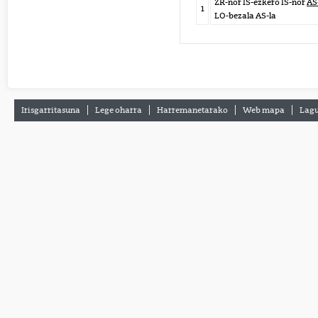
ZR-nor IS-ezkero IS-nor
AS
1
LO-bezala AS-la
Irisgarritasuna
Lege oharra
Harremanetarako
Web mapa
Lagu