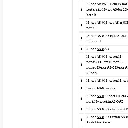
IS-nor AB PA LO-eta IS-nor 
1
zertarako IS-nor
AS-ba
LO
bezala
IS-nor AS-0 IS-nor
AS-n-0
I
1
nor X0
IS-nor AS-0 LO-eta
AS-0
IS-
1
IS-nondik
1
IS-nor
AS-0
AB
IS-nor
AS-0
IS-noren IS-
nondik LO-eta IS-nor IS-
1
nongo IS-nor AS-0 IS-nor A
IS-non
1
IS-nor
AS-0
IS-noren IS-nor
1
IS-nor
AS-0
IS-nori
IS-nor
AS-0
IS-nori LO-eta 
1
nork IS-norekin AS-0 AB
1
IS-nor
AS-0
LO-eta IS-nor 
IS-nor
AS-0
LO-zertan AS-0
1
AS-la IS-ezkero