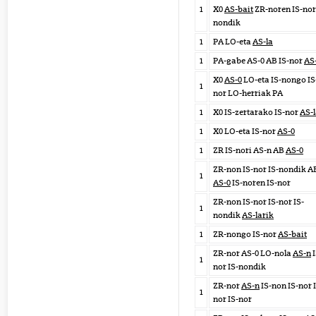
1
X0
AS-bait
ZR-noren IS-nor
nondik
1
PA LO-eta
AS-la
1
PA-gabe AS-0 AB IS-nor
AS
X0
AS-0
LO-eta IS-nongo IS
1
nor LO-herriak PA
1
X0 IS-zertarako IS-nor
AS-
1
X0 LO-eta IS-nor
AS-0
1
ZR IS-nori AS-n AB
AS-0
ZR-non IS-nor IS-nondik A
1
AS-0
IS-noren IS-nor
ZR-non IS-nor IS-nor IS-
1
nondik
AS-larik
1
ZR-nongo IS-nor
AS-bait
ZR-nor AS-0 LO-nola
AS-n
I
1
nor IS-nondik
ZR-nor
AS-n
IS-non IS-nor 
1
nor IS-nor