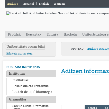
Euskara
Español
English
Français
Profilak
Ikasketak
Egitura
Ikerketa
Unibertsitatera 
UPV/EHU
Euskara Institut
Bilaketa aurreratua
EUSKARA INSTITUTUA
Aditzen informaz
Institutua
Institutuaz
Kokalekua eta kontaktua
"Rudolf de Rijk" liburutegia
Gramatika
Sareko Euskal Gramatika
denera
da