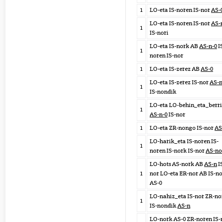
1
LO-eta IS-noren IS-nor
AS-
LO-eta IS-noren IS-nor
AS-
1
IS-nori
LO-eta IS-nork AB
AS-n-0
I
1
noren IS-nor
1
LO-eta IS-zerez AB
AS-0
LO-eta IS-zerez IS-nor
AS-n
1
IS-nondik
LO-eta LO-behin_eta_berr
1
AS-n-0
IS-nor
1
LO-eta ZR-nongo IS-nor
AS
LO-harik_eta IS-noren IS-
1
noren IS-nork IS-nor
AS-no
LO-hots AS-nork AB
AS-n
I
1
nor LO-eta ER-nor AB IS-n
AS-0
LO-nahiz_eta IS-nor ZR-no
1
IS-nondik
AS-n
LO-nork AS-0 ZR-noren IS-