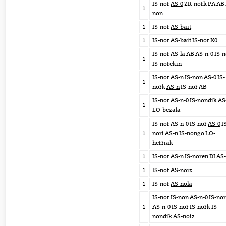
IS-nor
AS-0
ZR-nork PA AB 
1
non
1
IS-nor
AS-bait
1
IS-nor
AS-bait
IS-nor X0
IS-nor AS-la AB
AS-n-0
IS-
1
IS-norekin
IS-nor AS-n IS-non AS-0 IS-
1
nork
AS-n
IS-nor AB
IS-nor AS-n-0 IS-nondik
AS
1
LO-bezala
IS-nor AS-n-0 IS-nor
AS-0
I
1
nori AS-n IS-nongo LO-
herriak
1
IS-nor
AS-n
IS-noren DI AS
1
IS-nor
AS-noiz
1
IS-nor
AS-nola
IS-nor IS-non AS-n-0 IS-nor
1
AS-n-0 IS-nor IS-nork IS-
nondik
AS-noiz