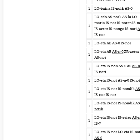
IS-zertara PA-noiz
1
LO-baina IS-nork
AS-0
LO-edo AS-nork AS-la LO-
maria IS-nor IS-noren IS-n
1
IS-zerez IS-nongo IS-nori
A
IS-nor
1
LO-eta AB
AS-0
IS-nor
LO-eta AB
AS-n-0
ZR-zerez
1
AS-nor
LO-eta IS-non AS-0 X0
AS-n
1
IS-nori
1
LO-eta IS-nor
AS-n-0
IS-no
LO-eta IS-nor IS-nondik
AS
1
IS-nor IS-nor
LO-eta IS-nor IS-nondik
AS
1
zerik
LO-eta IS-nor IS-zerez
AS-n
1
IS-?
LO-eta IS-nor LO-eta IS-no
1
AS-0