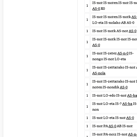
IS-nor IS-noren IS-nor IS-n
1
AS-0
X0
IS-nor IS-noren IS-nork
AS
1
LO-eta IS-nolako AB AS-0
1
IS-nor IS-nork AS-nor
AS-0
IS-nor IS-nork IS-nor IS-no
1
AS-0
IS-nor IS-zerez
AS-n-0
IS-
1
nongo IS-nor LO-eta
IS-nor IS-zertarako IS-nor
1
AS-nola
IS-nor IS-zertarako IS-nor 
1
noren IS-nondik
AS-0
1
IS-nor LO-edo IS-nor
AS-b
IS-nor LO-eta IS-?
AS-ba
IS
1
non
1
IS-nor LO-eta IS-nor
AS-0
1
IS-nor PA
AS-0
AB IS-nor
IS-nor PA-noiz IS-nor
AS-n