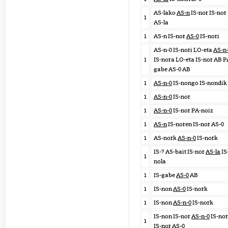
AS-lako
AS-n
IS-nor IS-nor
1
AS-la
1
AS-n IS-nor
AS-0
IS-nori
AS-n-0 IS-nori LO-eta
AS-n
1
IS-nora LO-eta IS-nor AB P
gabe AS-0 AB
1
AS-n-0
IS-nongo IS-nondik
1
AS-n-0
IS-nor
1
AS-n-0
IS-nor PA-noiz
1
AS-n
IS-noren IS-nor AS-0
1
AS-nork
AS-n-0
IS-nork
IS-? AS-bait IS-nor
AS-la
IS
1
nola
1
IS-gabe
AS-0
AB
1
IS-non
AS-0
IS-nork
1
IS-non
AS-n-0
IS-nork
IS-non IS-nor
AS-n-0
IS-no
1
IS-nor AS-0