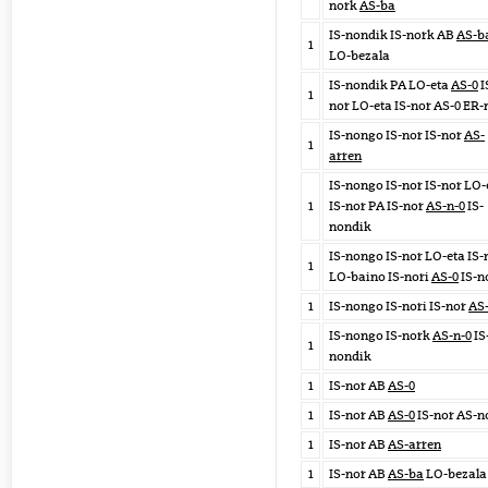
nork
AS-ba
IS-nondik IS-nork AB
AS-b
1
LO-bezala
IS-nondik PA LO-eta
AS-0
I
1
nor LO-eta IS-nor AS-0 ER-
IS-nongo IS-nor IS-nor
AS-
1
arren
IS-nongo IS-nor IS-nor LO-
1
IS-nor PA IS-nor
AS-n-0
IS-
nondik
IS-nongo IS-nor LO-eta IS-
1
LO-baino IS-nori
AS-0
IS-n
1
IS-nongo IS-nori IS-nor
AS
IS-nongo IS-nork
AS-n-0
IS
1
nondik
1
IS-nor AB
AS-0
1
IS-nor AB
AS-0
IS-nor AS-n
1
IS-nor AB
AS-arren
1
IS-nor AB
AS-ba
LO-bezala