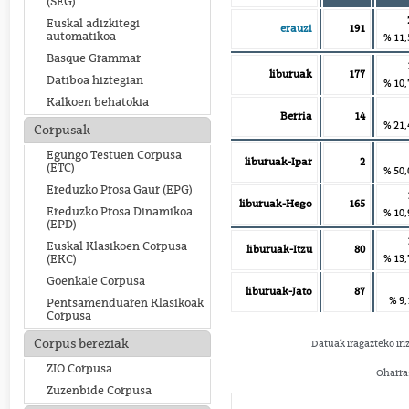
(SEG)
Euskal adizkitegi
erauzi
191
automatikoa
% 11,
Basque Grammar
liburuak
177
Datiboa hiztegian
% 10,
Kalkoen behatokia
Berria
14
% 21,
Corpusak
Egungo Testuen Corpusa
liburuak-Ipar
2
(ETC)
% 50,
Ereduzko Prosa Gaur (EPG)
liburuak-Hego
165
Ereduzko Prosa Dinamikoa
% 10,
(EPD)
Euskal Klasikoen Corpusa
liburuak-Itzu
80
% 13,
(EKC)
Goenkale Corpusa
liburuak-Jato
87
% 9,
Pentsamenduaren Klasikoak
Corpusa
Corpus bereziak
Datuak iragazteko iri
ZIO Corpusa
Oharra:
Zuzenbide Corpusa