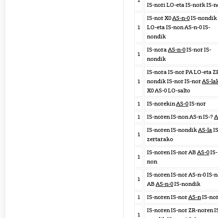
1
IS-nori LO-eta IS-nork IS-
IS-nor X0
AS-n-0
IS-nondik
1
LO-eta IS-non AS-n-0 IS-
nondik
IS-nora
AS-n-0
IS-nor IS-
1
nondik
IS-nora IS-nor PA LO-eta Z
1
nondik IS-nor IS-nor
AS-la
X0 AS-0 LO-salto
1
IS-norekin
AS-0
IS-nor
1
IS-noren IS-non AS-n IS-?
A
IS-noren IS-nondik
AS-la
IS
1
zertarako
IS-noren IS-nor AB
AS-0
IS-
1
non
IS-noren IS-nor AS-n-0 IS-
1
AB
AS-n-0
IS-nondik
1
IS-noren IS-nor
AS-n
IS-no
IS-noren IS-nor ZR-noren I
1