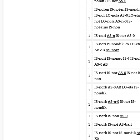
nondik IS-nor
AS-0
IS-noren IS-noren IS-nond
IS-nor LO-nola AS-0 LO-eta
1
nor LO-nola
AS-n-0
IS-
noraino IS-non
1
IS-nori
AS-n
IS-nor AS-0
IS-nori IS-nondik PA LO-et
1
AB AB
AS-noiz
IS-nori IS-nongo IS-? IS-no
1
AS-0
AB
IS-nori IS-nor
AS-0
IS-nor I
1
non
IS-nork
AS-0
AB LO-eta IS-
1
nondik
IS-nork
AS-n-0
IS-nor IS-
1
nondik
1
IS-nork IS-non
AS-0
1
IS-nork IS-nor
AS-bait
IS-nork IS-nor IS-nondik
A
1
X0