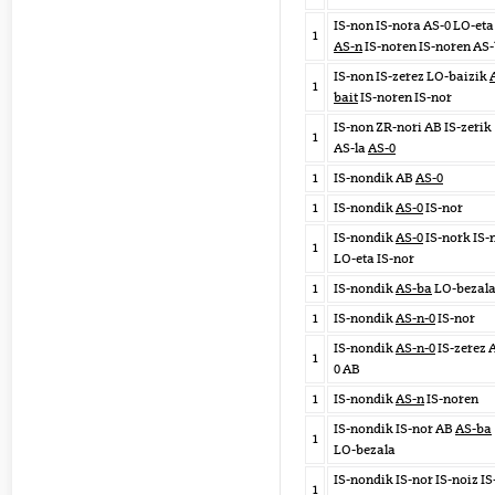
IS-non IS-nora AS-0 LO-eta
1
AS-n
IS-noren IS-noren AS
IS-non IS-zerez LO-baizik
1
bait
IS-noren IS-nor
IS-non ZR-nori AB IS-zerik
1
AS-la
AS-0
1
IS-nondik AB
AS-0
1
IS-nondik
AS-0
IS-nor
IS-nondik
AS-0
IS-nork IS-
1
LO-eta IS-nor
1
IS-nondik
AS-ba
LO-bezal
1
IS-nondik
AS-n-0
IS-nor
IS-nondik
AS-n-0
IS-zerez 
1
0 AB
1
IS-nondik
AS-n
IS-noren
IS-nondik IS-nor AB
AS-ba
1
LO-bezala
IS-nondik IS-nor IS-noiz IS
1