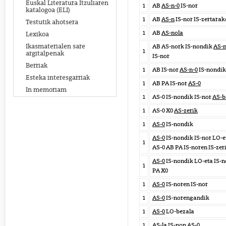
Euskal Literatura Itzuliaren
1
AB
AS-n-0
IS-nor
katalogoa (ELI)
1
AB
AS-n
IS-nor IS-zertarak
Testutik ahotsera
1
AB
AS-nola
Lexikoa
Ikasmaterialen sare
AB AS-nork IS-nondik
AS-
1
argitalpenak
IS-nor
Berriak
1
AB IS-nor
AS-n-0
IS-nondik
Esteka interesgarriak
1
AB PA IS-nor
AS-0
In memoriam
1
AS-0 IS-nondik IS-nor
AS-b
1
AS-0 X0
AS-zerik
1
AS-0
IS-nondik
AS-0
IS-nondik IS-nor LO-e
1
AS-0 AB PA IS-noren IS-zer
AS-0
IS-nondik LO-eta IS-n
1
PA X0
1
AS-0
IS-noren IS-nor
1
AS-0
IS-norengandik
1
AS-0
LO-bezala
1
AS-la
IS-non AS-0