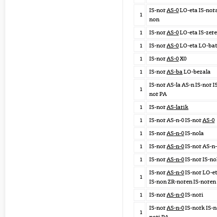
IS-nor
AS-0
LO-eta IS-nora
1
non
1
IS-nor
AS-0
LO-eta IS-zer
1
IS-nor
AS-0
LO-eta LO-bat
1
IS-nor
AS-0
X0
1
IS-nor
AS-ba
LO-bezala
IS-nor AS-la AS-n IS-nor 
1
nor PA
1
IS-nor
AS-larik
1
IS-nor AS-n-0 IS-nor
AS-0
1
IS-nor
AS-n-0
IS-nola
1
IS-nor
AS-n-0
IS-nor AS-n-
1
IS-nor
AS-n-0
IS-nor IS-no
IS-nor
AS-n-0
IS-nor LO-et
1
IS-non ZR-noren IS-noren
1
IS-nor
AS-n-0
IS-nori
IS-nor
AS-n-0
IS-nork IS-n
1