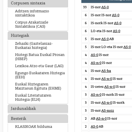
Corpusen sintaxia
33
IS-nor
AS-0
Aditzen informazio
6
IS-nor IS-nor
AS-0
sintaktikoa
Corpus Arakatzaile
6
IS-nork IS-nor
AS-0
Sintaktikoa (CAS)
6
LO-eta IS-nor
AS-0
Hiztegiak
5
IS-nor
AS-0
AB
Zehazki (Gaztelaniaz-
5
IS-nor LO-eta IS-nor
AS-0
Euskaraz hiztegia)
Hiztegi Batua Euskal Prosan
4
AS-0
IS-nor
(HBEP)
4
AS-n-0
IS-nor
Lexikoa Atzo eta Gaur (LAG)
4
IS-nor
AS-ba
Egungo Euskararen Hiztegia
(EEH)
4
IS-nor
AS-n-0
IS-nor
Euskal Hiztegiaren
4
IS-zerez
AS-n-0
IS-nor
Maiztasun Egitura (EHME)
3
AS-n-0
IS-nork IS-nor
Euskal Literaturaren
Hiztegia (ELH)
3
IS-nor
AS-n-0
IS-nork
Jardunaldiak
3
IS-nor
AS-noiz
Besterik
2
AB
AS-n-0
IS-nor
2
AS-0
AB
KLASIKOAK bilduma