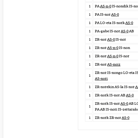
1
PA
AS-n-0
IS-nondik IS-no
1
PA IS-nor
AS-0
1
PA LO-eta IS-nork
AS-0
1
PA-gabe IS-nor
AS-0
AB
1
ZR-nor
AS-0
IS-nor
1
ZR-nor
AS-n-0
IS-non
1
ZR-nor
AS-n-0
IS-nor
1
ZR-nor
AS-noiz
ZR-nor IS-nongo LO-eta I
1
AS-nori
1
ZR-norekin AS-la IS-nor
A
1
ZR-nork IS-nor AB
AS-0
ZR-nork IS-nor
AS-0
AB LO
1
PA AB IS-nori IS-zertarak
1
ZR-nork ZR-nor
AS-0