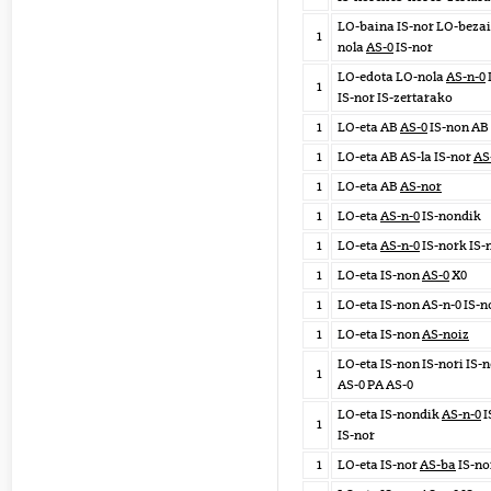
LO-baina IS-nor LO-bezai
1
nola
AS-0
IS-nor
LO-edota LO-nola
AS-n-0
1
IS-nor IS-zertarako
1
LO-eta AB
AS-0
IS-non AB 
1
LO-eta AB AS-la IS-nor
AS
1
LO-eta AB
AS-nor
1
LO-eta
AS-n-0
IS-nondik
1
LO-eta
AS-n-0
IS-nork IS-
1
LO-eta IS-non
AS-0
X0
1
LO-eta IS-non AS-n-0 IS-n
1
LO-eta IS-non
AS-noiz
LO-eta IS-non IS-nori IS-
1
AS-0 PA AS-0
LO-eta IS-nondik
AS-n-0
I
1
IS-nor
1
LO-eta IS-nor
AS-ba
IS-no