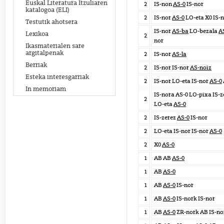
Euskal Literatura Itzuliaren
2
IS-non
AS-0
IS-nor
katalogoa (ELI)
2
IS-nor
AS-0
LO-eta X0 IS-
Testutik ahotsera
IS-nor
AS-ba
LO-bezala
A
Lexikoa
2
nor
Ikasmaterialen sare
argitalpenak
2
IS-nor
AS-la
Berriak
2
IS-nor IS-nor
AS-noiz
Esteka interesgarriak
2
IS-nor LO-eta IS-nor
AS-0
In memoriam
IS-nora AS-0 LO-pixa IS-z
2
LO-eta
AS-0
2
IS-zerez
AS-0
IS-nor
2
LO-eta IS-nor IS-nor
AS-0
2
X0
AS-0
1
AB AB
AS-0
1
AB
AS-0
1
AB
AS-0
IS-nor
1
AB
AS-0
IS-nork IS-nor
1
AB
AS-0
ZR-nork AB IS-no