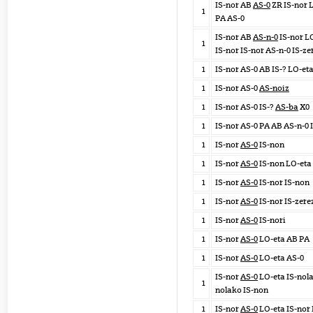
IS-nor AB
AS-0
ZR IS-nor 
1
PA AS-0
IS-nor AB
AS-n-0
IS-nor L
1
IS-nor IS-nor AS-n-0 IS-ze
1
IS-nor AS-0 AB IS-? LO-et
1
IS-nor AS-0
AS-noiz
1
IS-nor AS-0 IS-?
AS-ba
X0
1
IS-nor AS-0 PA AB AS-n-0 
1
IS-nor
AS-0
IS-non
1
IS-nor
AS-0
IS-non LO-eta
1
IS-nor
AS-0
IS-nor IS-non
1
IS-nor
AS-0
IS-nor IS-zere
1
IS-nor
AS-0
IS-nori
1
IS-nor
AS-0
LO-eta AB PA
1
IS-nor
AS-0
LO-eta AS-0
IS-nor
AS-0
LO-eta IS-nola
1
nolako IS-non
1
IS-nor
AS-0
LO-eta IS-nor 