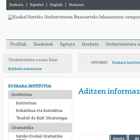
Euskara
Español
English
Français
Profilak
Ikasketak
Egitura
Ikerketa
Unibertsitatera 
UPV/EHU
Euskara Institut
Bilaketa aurreratua
EUSKARA INSTITUTUA
Aditzen informaz
Institutua
Institutuaz
Kokalekua eta kontaktua
"Rudolf de Rijk" liburutegia
Gramatika
Sareko Euskal Gramatika
denera
da