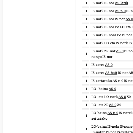
1
IS-nork IS-nor
AS-larik
1
IS-nork IS-nor
AS-n-0
IS-n
1
IS-nork IS-nor IS-nor
AS-0
1
IS-nork IS-nor PA LO-eta 
1
IS-nork IS-nora PA IS-nor
1
IS-nork LO-eta IS-nork IS
IS-nork ZR-nor
AS-0
IS-nor
1
nongo IS-nor
1
IS-zerez
AS-0
1
IS-zerez
AS-bait
IS-nor AB
1
IS-zertarako AS-n-0 IS-no
1
LO--baina
AS-0
1
LO--eta LO-nork
AS-0
X0
1
LO--eta X0
AS-0
X0
LO-baina
AS-n-0
IS-noreki
1
zertarako
LO-baina IS-nola IS-nong
1
IS-noren IS-nor IS-zertar