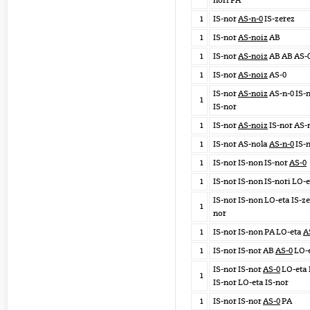
nori PA
1
IS-nor
AS-n-0
IS-zerez
1
IS-nor
AS-noiz
AB
1
IS-nor
AS-noiz
AB AB AS-
1
IS-nor
AS-noiz
AS-0
IS-nor
AS-noiz
AS-n-0 IS-
1
IS-nor
1
IS-nor
AS-noiz
IS-nor AS-
1
IS-nor AS-nola
AS-n-0
IS-
1
IS-nor IS-non IS-nor
AS-0
1
IS-nor IS-non IS-nori LO-
IS-nor IS-non LO-eta IS-z
1
nor
1
IS-nor IS-non PA LO-eta
A
1
IS-nor IS-nor AB
AS-0
LO-
IS-nor IS-nor
AS-0
LO-eta 
1
IS-nor LO-eta IS-nor
1
IS-nor IS-nor
AS-0
PA