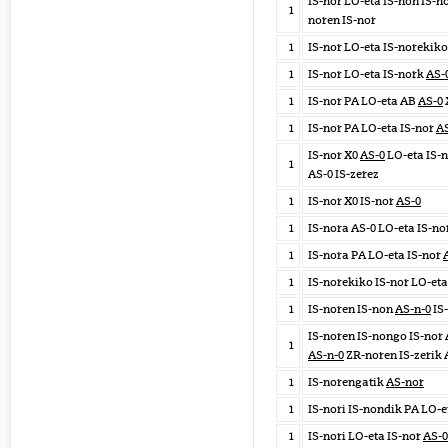
IS-nor LO-eta IS-non IS-n
1
noren IS-nor
1
IS-nor LO-eta IS-norekiko
1
IS-nor LO-eta IS-nork
AS-
1
IS-nor PA LO-eta AB
AS-0
1
IS-nor PA LO-eta IS-nor
A
IS-nor X0
AS-0
LO-eta IS-n
1
AS-0 IS-zerez
1
IS-nor X0 IS-nor
AS-0
1
IS-nora AS-0 LO-eta IS-no
1
IS-nora PA LO-eta IS-nor
1
IS-norekiko IS-nor LO-eta
1
IS-noren IS-non
AS-n-0
IS
IS-noren IS-nongo IS-nor 
1
AS-n-0
ZR-noren IS-zerik 
1
IS-norengatik
AS-nor
1
IS-nori IS-nondik PA LO-
1
IS-nori LO-eta IS-nor
AS-0