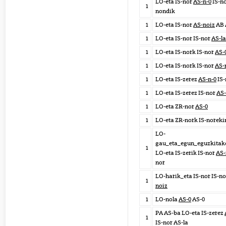
LO-eta IS-nor
AS-n-0
IS-no
1
nondik
1
LO-eta IS-nor
AS-noiz
AB 
1
LO-eta IS-nor IS-nor
AS-la
1
LO-eta IS-nork IS-nor
AS-
1
LO-eta IS-nork IS-nor
AS-
1
LO-eta IS-zerez
AS-n-0
IS-
1
LO-eta IS-zerez IS-nor
AS-
1
LO-eta ZR-nor
AS-0
1
LO-eta ZR-nork IS-norek
LO-
gau_eta_egun_eguzkitak
1
LO-eta IS-zerik IS-nor
AS-
nor
LO-harik_eta IS-nor IS-n
1
noiz
1
LO-nola
AS-0
AS-0
PA AS-ba LO-eta IS-zerez
1
IS-nor AS-la