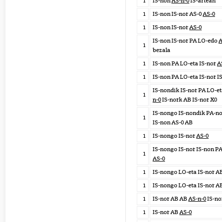
1
IS-non
AS-n-0
IS-artean
1
IS-non IS-nor AS-0
AS-0
1
IS-non IS-nor
AS-0
IS-non IS-nor PA LO-edo
A
1
bezala
1
IS-non PA LO-eta IS-nor
A
1
IS-non PA LO-eta IS-nor I
IS-nondik IS-nor PA LO-e
1
n-0
IS-nork AB IS-nor X0
IS-nongo IS-nondik PA-n
1
IS-non AS-0 AB
1
IS-nongo IS-nor
AS-0
IS-nongo IS-nor IS-non PA
1
AS-0
1
IS-nongo LO-eta IS-nor A
1
IS-nongo LO-eta IS-nor A
1
IS-nor AB AB
AS-n-0
IS-no
1
IS-nor AB
AS-0