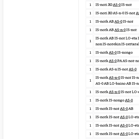
1
IS-nori X0
AS-0
IS-nor
1
IS-nori X0 AS-n-0 IS-nor
A
1
IS-nork AB
AS-0
IS-nor
1
IS-nork AB
AS-n-0
IS-nor
IS-nork AB IS-nor LO-eta 
1
non IS-norekin IS-zertar
1
IS-nork
AS-0
IS-nongo
1
IS-nork
AS-0
PA AS-nor-n
1
IS-nork AS-n IS-nor
AS-0
IS-nork
AS-n-0
IS-nor IS-
1
AS-0 AB LO-baino AB IS-n
1
IS-nork
AS-n-0
IS-nor LO-
1
IS-nork IS-nongo
AS-0
1
IS-nork IS-nor
AS-0
AB
1
IS-nork IS-nor
AS-0
LO-eta
1
IS-nork IS-nor
AS-0
LO-eta
1
IS-nork IS-nor
AS-0
LO-eta