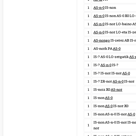
1
AS-n-0
IS-non
1
AS-n-0
IS-non AS-0 X0 LO-
1
AS-n-0
IS-nor LO-baino AS
1
AS-n-0
IS-nor LO-eta IS-z
1
AS-nongo
IS-zerez AB IS-
1
AS-nork PA
AS-0
1
IS-? AS-0 LO-zergatik
AS-
1
IS-?
AS-n-0
IS-?
1
IS-? IS-nor IS-nor
AS-0
1
IS-? ZR-nor
AS-n-0
IS-nor
1
IS-noiz X0
AS-nor
1
IS-non
AS-0
1
IS-non
AS-0
IS-nor X0
1
IS-non AS-n-0 IS-nor
AS-0
IS-non AS-n-0 IS-nor IS-n
1
nor