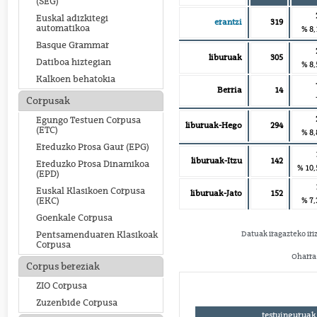
(SEG)
Euskal adizkitegi
erantzi
319
automatikoa
% 8,
Basque Grammar
liburuak
305
Datiboa hiztegian
% 8,
Kalkoen behatokia
Berria
14
Corpusak
Egungo Testuen Corpusa
liburuak-Hego
294
(ETC)
% 8,
Ereduzko Prosa Gaur (EPG)
liburuak-Itzu
142
Ereduzko Prosa Dinamikoa
% 10,
(EPD)
Euskal Klasikoen Corpusa
liburuak-Jato
152
% 7,
(EKC)
Goenkale Corpusa
Datuak iragazteko iri
Pentsamenduaren Klasikoak
Corpusa
Oharra:
Corpus bereziak
ZIO Corpusa
Zuzenbide Corpusa
testuinguruak