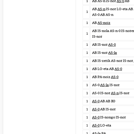
1
AB AS-n IS-nor
AS-0
AB
AB
AS-n
IS-nor LO-eta AB
1
AS-0 AB AS-n
1
AB
AS-noiz
AB IS-nola AS-n-0 IS-nore
1
IS-nor
1
AB IS-nor
AS-0
1
AB IS-nor
AS-la
1
AB IS-zerik AS-nor IS-nor
1
AB LO-eta AB
AS-0
1
AB PA-noiz
AS-0
1
AS-0
AS-la
IS-nor
1
AS-0 IS-nor
AS-n
IS-nor
1
AS-0
AB AB X0
1
AS-0
AB IS-nor
1
AS-0
IS-nongo IS-nor
1
AS-0
LO-eta
1
AS-la
PA