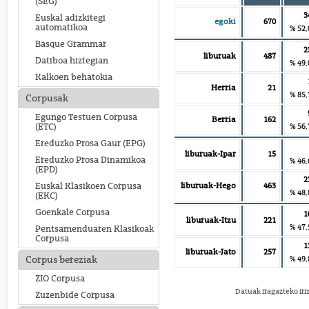
(SEG)
3
Euskal adizkitegi
egoki
670
automatikoa
% 52,
Basque Grammar
2
liburuak
487
Datiboa hiztegian
% 49,
Kalkoen behatokia
Herria
21
% 85,
Corpusak
Egungo Testuen Corpusa
Berria
162
% 56,
(ETC)
Ereduzko Prosa Gaur (EPG)
liburuak-Ipar
15
Ereduzko Prosa Dinamikoa
% 46,
(EPD)
2
liburuak-Hego
463
Euskal Klasikoen Corpusa
% 48,
(EKC)
Goenkale Corpusa
1
liburuak-Itzu
221
% 47,
Pentsamenduaren Klasikoak
Corpusa
1
liburuak-Jato
257
% 49,
Corpus bereziak
ZIO Corpusa
Datuak iragazteko iri
Zuzenbide Corpusa