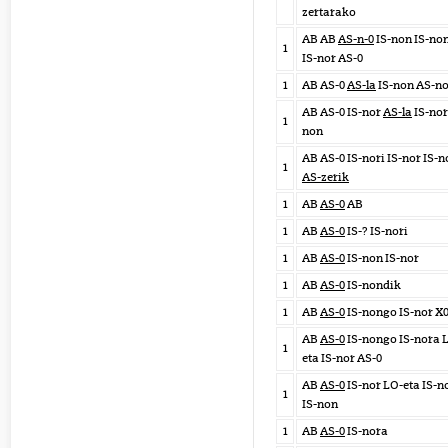
zertarako
AB AB
AS-n-0
IS-non IS-no
1
IS-nor AS-0
1
AB AS-0
AS-la
IS-non AS-no
AB AS-0 IS-nor
AS-la
IS-nor
1
non
AB AS-0 IS-nori IS-nor IS-n
1
AS-zerik
1
AB
AS-0
AB
1
AB
AS-0
IS-? IS-nori
1
AB
AS-0
IS-non IS-nor
1
AB
AS-0
IS-nondik
1
AB
AS-0
IS-nongo IS-nor X
AB
AS-0
IS-nongo IS-nora 
1
eta IS-nor AS-0
AB
AS-0
IS-nor LO-eta IS-n
1
IS-non
1
AB
AS-0
IS-nora