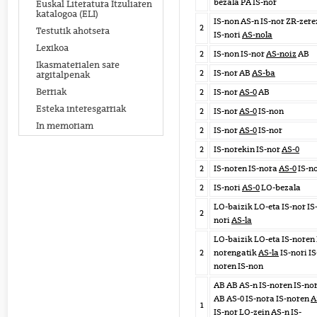
bezala PA IS-nor
Euskal Literatura Itzuliaren
katalogoa (ELI)
IS-non AS-n IS-nor ZR-zere
2
Testutik ahotsera
IS-nori
AS-nola
Lexikoa
2
IS-non IS-nor
AS-noiz
AB
Ikasmaterialen sare
2
IS-nor AB
AS-ba
argitalpenak
Berriak
2
IS-nor
AS-0
AB
Esteka interesgarriak
2
IS-nor
AS-0
IS-non
In memoriam
2
IS-nor
AS-0
IS-nor
2
IS-norekin IS-nor
AS-0
2
IS-noren IS-nora
AS-0
IS-n
2
IS-nori
AS-0
LO-bezala
LO-baizik LO-eta IS-nor IS
2
nori
AS-la
LO-baizik LO-eta IS-noren 
2
norengatik
AS-la
IS-nori IS
noren IS-non
AB AB AS-n IS-noren IS-no
AB AS-0 IS-nora IS-noren
A
1
IS-nor LO-zein AS-n IS-