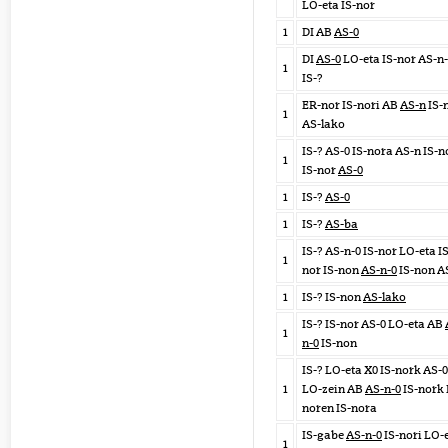
LO-eta IS-nor
1
DI AB
AS-0
DI
AS-0
LO-eta IS-nor AS-n
1
IS-?
ER-nor IS-nori AB
AS-n
IS-
1
AS-lako
IS-? AS-0 IS-nora AS-n IS-n
1
IS-nor
AS-0
1
IS-?
AS-0
1
IS-?
AS-ba
IS-? AS-n-0 IS-nor LO-eta IS
1
nor IS-non
AS-n-0
IS-non A
1
IS-? IS-non
AS-lako
IS-? IS-nor AS-0 LO-eta AB
1
n-0
IS-non
IS-? LO-eta X0 IS-nork AS-0
1
LO-zein AB
AS-n-0
IS-nork 
noren IS-nora
IS-gabe
AS-n-0
IS-nori LO-
1