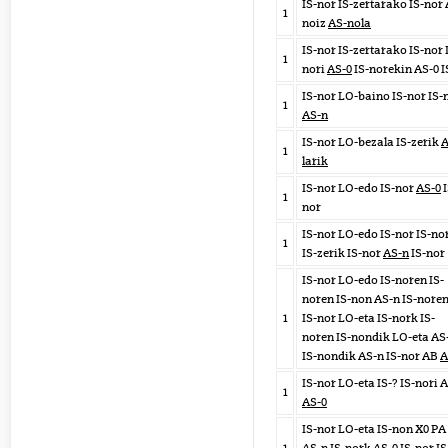
IS-nor IS-zertarako IS-nor 
1
noiz
AS-nola
IS-nor IS-zertarako IS-nor 
1
nori
AS-0
IS-norekin AS-0 I
IS-nor LO-baino IS-nor IS-
1
AS-n
IS-nor LO-bezala IS-zerik
A
1
larik
IS-nor LO-edo IS-nor
AS-0
I
1
nor
IS-nor LO-edo IS-nor IS-no
1
IS-zerik IS-nor
AS-n
IS-nor
IS-nor LO-edo IS-noren IS-
noren IS-non AS-n IS-nore
1
IS-nor LO-eta IS-nork IS-
noren IS-nondik LO-eta AS
IS-nondik AS-n IS-nor AB
A
IS-nor LO-eta IS-? IS-nori 
1
AS-0
IS-nor LO-eta IS-non X0 PA