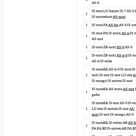
AS-0
IS-non LO-baino IS-? AS-0 
1
IS-norentzat
AS-nori
1
IS-non PA
AS-ba
AS-0 IS-ze
IS-non PA IS-nora
AS-n
IS-
1
AS-nor
1
IS-non ZR-nori
AS-0
AS-0
IS-non ZR-nori
AS-n-0
IS-n
1
AS-n IS-nola
IS-nondik AS-n-0 IS-non IS
1
nori IS-nor IS-nor LO-eta
A
IS-nongo IS-noren IS-nor
IS-nondik AS-nora
AS-nor
1
gabe
IS-nondik IS-nor AS-0 IS-n
1
LO-eta IS-noren IS-nor
AS-
nori
IS-nor IS-nongo AS-0
IS-nondik IS-zerez AB
AS-b
1
PA PA X0 IS-noren AB PA X