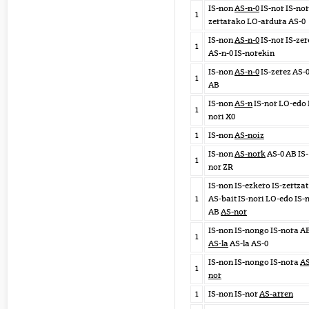
IS-non
AS-n-0
IS-nor IS-nor
1
zertarako LO-ardura AS-0
IS-non
AS-n-0
IS-nor IS-zer
1
AS-n-0 IS-norekin
IS-non
AS-n-0
IS-zerez AS-
1
AB
IS-non
AS-n
IS-nor LO-edo 
1
nori X0
1
IS-non
AS-noiz
IS-non
AS-nork
AS-0 AB IS-
1
nor ZR
IS-non IS-ezkero IS-zertzat
1
AS-bait IS-nori LO-edo IS-
AB
AS-nor
IS-non IS-nongo IS-nora A
1
AS-la
AS-la AS-0
IS-non IS-nongo IS-nora
AS
1
nor
1
IS-non IS-nor
AS-arren