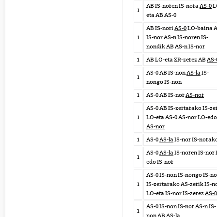
AB IS-noren IS-nora
AS-0
L
1
eta AB AS-0
AB IS-nori
AS-0
LO-baina 
1
IS-nor AS-n IS-noren IS-
nondik AB AS-n IS-nor
1
AB LO-eta ZR-zerez AB
AS-
AS-0 AB IS-non
AS-la
IS-
1
nongo IS-non
1
AS-0 AB IS-nor
AS-nor
AS-0 AB IS-zertarako IS-ze
1
LO-eta AS-0 AS-nor LO-edo
AS-nor
1
AS-0
AS-la
IS-nor IS-norak
AS-0
AS-la
IS-noren IS-nor
1
edo IS-nor
AS-0 IS-non IS-nongo IS-no
1
IS-zertarako AS-zerik IS-n
LO-eta IS-nor IS-zerez
AS-0
AS-0 IS-non IS-nor AS-n IS-
1
non AB
AS-la