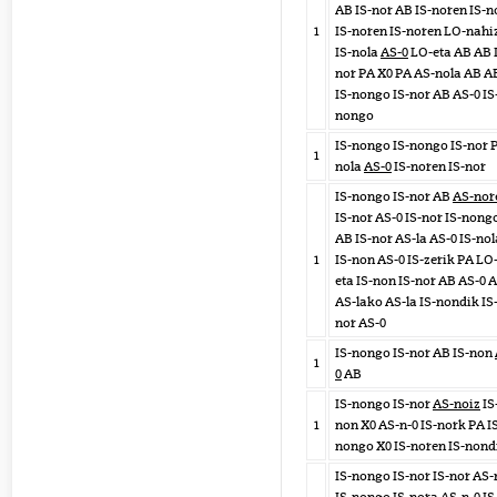
AB IS-nor AB IS-noren IS-n
1
IS-noren IS-noren LO-nahi
IS-nola
AS-0
LO-eta AB AB 
nor PA X0 PA AS-nola AB A
IS-nongo IS-nor AB AS-0 IS
nongo
IS-nongo IS-nongo IS-nor 
1
nola
AS-0
IS-noren IS-nor
IS-nongo IS-nor AB
AS-nor
IS-nor AS-0 IS-nor IS-nong
AB IS-nor AS-la AS-0 IS-nol
1
IS-non AS-0 IS-zerik PA LO
eta IS-non IS-nor AB AS-0 
AS-lako AS-la IS-nondik IS
nor AS-0
IS-nongo IS-nor AB IS-non
1
0
AB
IS-nongo IS-nor
AS-noiz
IS
1
non X0 AS-n-0 IS-nork PA I
nongo X0 IS-noren IS-nond
IS-nongo IS-nor IS-nor AS-