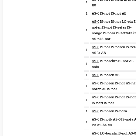
1
X0
1
AS-0
IS-nor IS-nor AB
AS-0
IS-nor IS-nor LO-eta Z
noren IS-nor IS-zerez IS-
1
nongo IS-nora IS-zertarak
AS-n IS-nor
AS-0
IS-nor IS-noren IS-zer
1
AS-la AB
AS-0
IS-norekin IS-nor AS-
1
noiz
1
AS-0
IS-noren AB
AS-0
IS-noren IS-nor AS-n I
1
noren X0 IS-nor
AS-0
IS-noren IS-nor IS-no
1
IS-nori IS-nor
1
AS-0
IS-noren IS-nora
AS-0
IS-nork AS-0 IS-nora 
1
PA AS-ba X0
AS-0
LO-bezala IS-nor AS-0