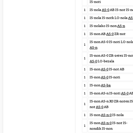
IS-nori
1
IS-nola
AS-0
AB IS-nor IS-n
1
IS-nola IS-nork LO-nola
AS
1
IS-nolako IS-non
AS-n
1
IS-non AB
AS-0
ZR-nor
IS-non AS-0 IS-nori LO-nol
1
AS-n
IS-non AS-0 ZR-zerez IS-no
1
AS-0
LO-bezala
1
IS-non
AS-0
IS-nor AB
1
IS-non
AS-0
IS-nori
1
IS-non
AS-ba
1
IS-non AS-n IS-nori
AS-0
A
IS-non AS-n X0 ZR-noren IS
1
nor
AS-0
AB
1
IS-non
AS-n-0
IS-nola
IS-non
AS-n-0
IS-nor IS-
1
nondik IS-non