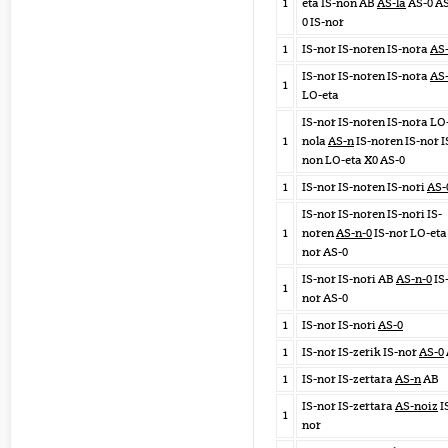
1
eta IS-non AB
AS-la
AS-0 AS
0 IS-nor
1
IS-nor IS-noren IS-nora
AS
IS-nor IS-noren IS-nora
AS
1
LO-eta
IS-nor IS-noren IS-nora LO
1
nola
AS-n
IS-noren IS-nor I
non LO-eta X0 AS-0
1
IS-nor IS-noren IS-nori
AS-
IS-nor IS-noren IS-nori IS-
1
noren
AS-n-0
IS-nor LO-eta 
nor AS-0
IS-nor IS-nori AB
AS-n-0
IS
1
nor AS-0
1
IS-nor IS-nori
AS-0
1
IS-nor IS-zerik IS-nor
AS-0
1
IS-nor IS-zertara
AS-n
AB
IS-nor IS-zertara
AS-noiz
I
1
nor