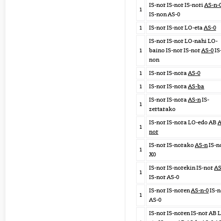
IS-nor IS-nor IS-nori
AS-n-
1
IS-non AS-0
1
IS-nor IS-nor LO-eta
AS-0
IS-nor IS-nor LO-nahi LO-
1
baino IS-nor IS-nor
AS-0
IS
non
1
IS-nor IS-nora
AS-0
1
IS-nor IS-nora
AS-ba
IS-nor IS-nora
AS-n
IS-
1
zertarako
IS-nor IS-nora LO-edo AB
A
1
nor
IS-nor IS-norako
AS-n
IS-n
1
X0
IS-nor IS-norekin IS-nor
AS
1
IS-nor AS-0
IS-nor IS-noren
AS-n-0
IS-
1
AS-0
IS-nor IS-noren IS-nor AB 