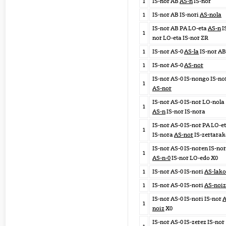
1
IS-nor AB
AS-n
IS-nor
1
IS-nor AB IS-nori
AS-nola
IS-nor AB PA LO-eta
AS-n
I
1
nor LO-eta IS-nor ZR
1
IS-nor AS-0
AS-la
IS-nor AB
1
IS-nor AS-0
AS-nor
IS-nor AS-0 IS-nongo IS-no
1
AS-nor
IS-nor AS-0 IS-nor LO-nola
1
AS-n
IS-nor IS-nora
IS-nor AS-0 IS-nor PA LO-e
1
IS-nora
AS-nor
IS-zertara
IS-nor AS-0 IS-noren IS-nor
1
AS-n-0
IS-nor LO-edo X0
1
IS-nor AS-0 IS-nori
AS-lako
1
IS-nor AS-0 IS-nori
AS-noiz
IS-nor AS-0 IS-nori IS-nor
A
1
noiz
X0
IS-nor AS-0 IS-zerez IS-nor