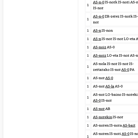
AS-n-0
IS-nork IS-nori AS-n
1
IS-nor
AS-n-0
ZR-zerez IS-nork IS-
1
nor
1
AS-n
IS-non
1
AS-n
IS-nor IS-nor LO-eta 
1
AS-noiz
AS-0
1
AS-noiz
LO-eta IS-nor AS-n
AS-nola IS-nor IS-nor IS-
1
zertarako IS-nor
AS-0
PA
1
AS-nor
AS-0
1
AS-nor
AS-la
AS-0
AS-nor LO-baino IS-norek
1
AS-0
IS-nor
1
AS-nor
AB
1
AS-norekin
IS-nor
1
AS-noren IS-nora
AS-bait
AS-noren IS-nori
AS-0
IS-n
1