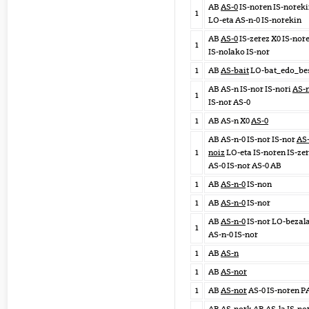
AB
AS-0
IS-noren IS-norek
1
LO-eta AS-n-0 IS-norekin
AB
AS-0
IS-zerez X0 IS-nor
1
IS-nolako IS-nor
1
AB
AS-bait
LO-bat_edo_be
AB AS-n IS-nor IS-nori
AS-n
1
IS-nor AS-0
1
AB AS-n X0
AS-0
AB AS-n-0 IS-nor IS-nor
AS
1
noiz
LO-eta IS-noren IS-zer
AS-0 IS-nor AS-0 AB
1
AB
AS-n-0
IS-non
1
AB
AS-n-0
IS-nor
AB
AS-n-0
IS-nor LO-bezal
1
AS-n-0 IS-nor
1
AB
AS-n
1
AB
AS-nor
1
AB
AS-nor
AS-0 IS-noren P