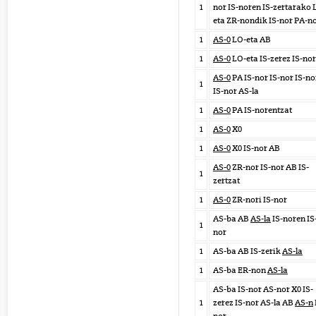
1
nor IS-noren IS-zertarako 
eta ZR-nondik IS-nor PA-n
1
AS-0
LO-eta AB
1
AS-0
LO-eta IS-zerez IS-nor
AS-0
PA IS-nor IS-nor IS-no
1
IS-nor AS-la
1
AS-0
PA IS-norentzat
1
AS-0
X0
1
AS-0
X0 IS-nor AB
AS-0
ZR-nor IS-nor AB IS-
1
zertzat
1
AS-0
ZR-nori IS-nor
AS-ba AB
AS-la
IS-noren IS
1
nor
1
AS-ba AB IS-zerik
AS-la
1
AS-ba ER-non
AS-la
AS-ba IS-nor AS-nor X0 IS-
1
zerez IS-nor AS-la AB
AS-n