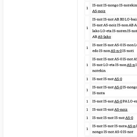
IS-nor IS-nongo IS-norekin
1
AS-noiz
IS-nor IS-nor AB X0 LO-ba
IS-nor AS-noiz IS-non AB A
1
lako LO-eta IS-noren IS-no
AB
AS-lako
IS-nor IS-nor AS-0 IS-non 
1
edo IS-non
AS-n-0
IS-nori
IS-nor IS-nor AS-0 IS-nor A
1
IS-nor LO-eta IS-non
AS-n
I
norekin
1
IS-nor IS-nor
AS-0
IS-nor IS-nor
AS-0
IS-nong
1
IS-nora
1
IS-nor IS-nor
AS-0
PA LO-e
1
IS-nor IS-nor
AS-noiz
1
IS-nor IS-nor IS-nor
AS-0
IS-nor IS-nor IS-nora
AS-n
1
nongo IS-nor AS-0 IS-nor