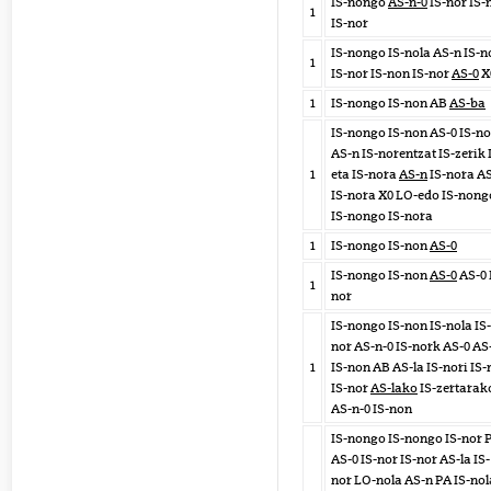
IS-nongo
AS-n-0
IS-nor IS-
1
IS-nor
IS-nongo IS-nola AS-n IS-n
1
IS-nor IS-non IS-nor
AS-0
X
1
IS-nongo IS-non AB
AS-ba
IS-nongo IS-non AS-0 IS-no
AS-n IS-norentzat IS-zerik
1
eta IS-nora
AS-n
IS-nora A
IS-nora X0 LO-edo IS-nong
IS-nongo IS-nora
1
IS-nongo IS-non
AS-0
IS-nongo IS-non
AS-0
AS-0 
1
nor
IS-nongo IS-non IS-nola IS-
nor AS-n-0 IS-nork AS-0 AS
1
IS-non AB AS-la IS-nori IS-
IS-nor
AS-lako
IS-zertarak
AS-n-0 IS-non
IS-nongo IS-nongo IS-nor 
AS-0 IS-nor IS-nor AS-la IS-
nor LO-nola AS-n PA IS-nol