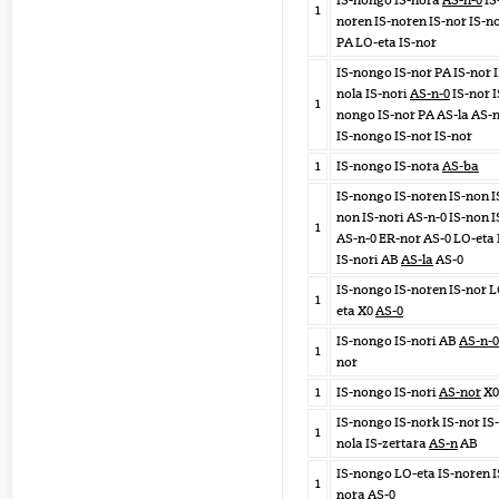
IS-nongo IS-nora
AS-n-0
IS
1
noren IS-noren IS-nor IS-n
PA LO-eta IS-nor
IS-nongo IS-nor PA IS-nor I
nola IS-nori
AS-n-0
IS-nor I
1
nongo IS-nor PA AS-la AS-n
IS-nongo IS-nor IS-nor
1
IS-nongo IS-nora
AS-ba
IS-nongo IS-noren IS-non I
non IS-nori AS-n-0 IS-non I
1
AS-n-0 ER-nor AS-0 LO-eta
IS-nori AB
AS-la
AS-0
IS-nongo IS-noren IS-nor L
1
eta X0
AS-0
IS-nongo IS-nori AB
AS-n-0
1
nor
1
IS-nongo IS-nori
AS-nor
X0
IS-nongo IS-nork IS-nor IS-
1
nola IS-zertara
AS-n
AB
IS-nongo LO-eta IS-noren I
1
nora
AS-0