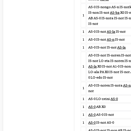
AS-0 IS-nongo AS-n IS-nor
IS-non IS-nor
AS-ba
X0 IS-
1
AB AS-0 IS-nora IS-nor IS-
IS-nor
1
AS-0 IS-nor
AS-la
IS-nor
1
AS-0 IS-nor
AS-n
IS-nor
1
AS-0 IS-nor IS-nor
AS-la
AS-0 IS-nor IS-noren IS-no
IS-nor LO-eta IS-noren IS-
1
AS-la
X0 IS-nor A1-0 IS-non
LO-ala PA X0 IS-nor IS-nor
0 LO-edo IS-nor
AS-0 IS-noren IS-nora
AS-n
1
nor
1
AS-0 LO-zeini
AS-0
1
AS-0
AB X0
1
AS-0
AS-0 IS-nor
1
AS-0
IS-nor AS-0
AS-0
IS-nor IS-non AB IS-n