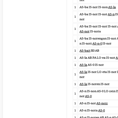
nor
1
AS-ba IS-nor IS-non
AS-la
AS-ba IS-nor IS-nor
AS-n
IS
1
nor
AS-ba IS-nor IS-nor IS-nor
1
AS-nor
IS-nora
AS-ba IS-norengan IS-nor 
1
n IS-nori
AS-n-0
IS-nor
1
AS-bait
X0 AB
1
AS-la AB PA LO-ea IS-nor
A
1
AS-la
AS-0 IS-nor
AS-la
IS-nor LO-eta IS-nor 
1
nor
1
AS-la
IS-noren IS-nor
AS-n IS-non AS-0 LO-zein I
1
nor
AS-0
1
AS-n IS-nor
AS-noiz
1
AS-n IS-nora
AS-0
1
AS-n IS-noren AB
AS-n
AS-