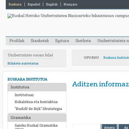
Euskara
Español
English
Français
Profilak
Ikasketak
Egitura
Ikerketa
Unibertsitatera 
UPV/EHU
Euskara Institut
Bilaketa aurreratua
EUSKARA INSTITUTUA
Aditzen informaz
Institutua
Institutuaz
Kokalekua eta kontaktua
"Rudolf de Rijk" liburutegia
Gramatika
Sareko Euskal Gramatika
denera
da