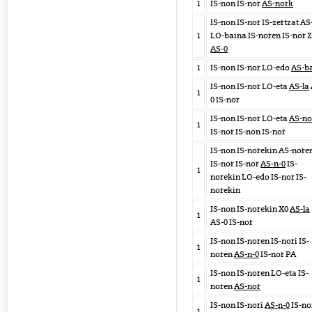
1
IS-non IS-nor
AS-nork
IS-non IS-nor IS-zertzat AS
1
LO-baina IS-noren IS-nor 
AS-0
1
IS-non IS-nor LO-edo
AS-b
IS-non IS-nor LO-eta
AS-la
1
0 IS-nor
IS-non IS-nor LO-eta
AS-no
1
IS-nor IS-non IS-nor
IS-non IS-norekin AS-nore
IS-nor IS-nor
AS-n-0
IS-
1
norekin LO-edo IS-nor IS-
norekin
IS-non IS-norekin X0
AS-la
1
AS-0 IS-nor
IS-non IS-noren IS-nori IS-
1
noren
AS-n-0
IS-nor PA
IS-non IS-noren LO-eta IS-
1
noren
AS-nor
IS-non IS-nori
AS-n-0
IS-no
1