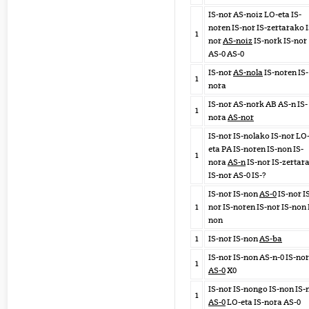
IS-nor AS-noiz LO-eta IS-
noren IS-nor IS-zertarako I
1
nor
AS-noiz
IS-nork IS-nor
AS-0 AS-0
IS-nor
AS-nola
IS-noren IS-
1
nora
IS-nor AS-nork AB AS-n IS-
1
nora
AS-nor
IS-nor IS-nolako IS-nor LO
eta PA IS-noren IS-non IS-
1
nora
AS-n
IS-nor IS-zertar
IS-nor AS-0 IS-?
IS-nor IS-non
AS-0
IS-nor I
1
nor IS-noren IS-nor IS-non 
non
1
IS-nor IS-non
AS-ba
IS-nor IS-non AS-n-0 IS-no
1
AS-0
X0
IS-nor IS-nongo IS-non IS-
1
AS-0
LO-eta IS-nora AS-0