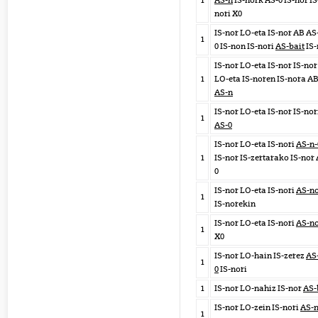
1
AS-n
IS-nork AS-0 IS-nor IS
nori X0
IS-nor LO-eta IS-nor AB AS
1
0 IS-non IS-nori
AS-bait
IS-
IS-nor LO-eta IS-nor IS-nor
1
LO-eta IS-noren IS-nora A
AS-n
IS-nor LO-eta IS-nor IS-nor
1
AS-0
IS-nor LO-eta IS-nori
AS-n-
1
IS-nor IS-zertarako IS-nor 
0
IS-nor LO-eta IS-nori
AS-no
1
IS-norekin
IS-nor LO-eta IS-nori
AS-no
1
X0
IS-nor LO-hain IS-zerez
AS
1
0
IS-nori
1
IS-nor LO-nahiz IS-nor
AS-
IS-nor LO-zein IS-nori
AS-n
1