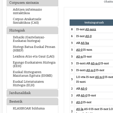
Oharra:
Corpusen sintaxia
Aditzen informazio
sintaktikoa
Corpus Arakatzaile
testuinguruak
Sintaktikoa (CAS)
8
IS-nor
AS-noiz
Hiztegiak
6
IS-nor
AS-0
Zehazki (Gaztelaniaz-
Euskaraz hiztegia)
3
AB
AS-ba
Hiztegi Batua Euskal Prosan
3
AS-0
IS-non
(HBEP)
Lexikoa Atzo eta Gaur (LAG)
3
AS-n
IS-nor
Egungo Euskararen Hiztegia
3
IS-nori AB
AS-n-0
IS-nor
(EEH)
3
IS-nori
AS-n-0
IS-nor
Euskal Hiztegiaren
Maiztasun Egitura (EHME)
LO-eta IS-nor
AS-n-0
IS-no
3
Euskal Literaturaren
IS-nori
Hiztegia (ELH)
2
AB
AS-0
Jardunaldiak
2
AB
AS-0
IS-nor
Besterik
2
AS-0
IS-nor
KLASIKOAK bilduma
AS-la
AS-0 IS-nor IS-nor LO
2