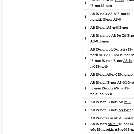
AB AS-nork AB
AS-la
IS-no
1
IS-nor IS-non
AB IS-nola AS-n IS-nor IS-
1
nondik IS-nor
AS-0
1
AB IS-non
AS-n-0
IS-nor
AB IS-nongo AB PA X0 IS-n
1
AS-0
IS-non
AB IS-nongo LO-maria IS-
nork AB PA IS-nor IS-nor A
1
IS-non IS-nor IS-nor
AS-la
A
n-0 IS-nork
1
AB IS-nor
AS-n-0
IS-nongo
AB IS-nor IS-nor AS-0 LO-e
1
IS-non IS-nori
AS-n-0
IS-
nolakoa AS-0
1
AB IS-nor IS-nori AB
AS-0
1
AB IS-nor IS-nori
AS-bait
X
AB IS-norekin AB AS-nore
1
AB IS-nori
AS-n-0
IS-nor L
edo IS-norekin AS-n-0 IS-n