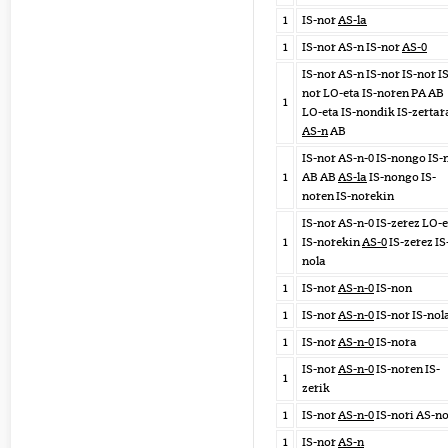
1
IS-nor
AS-la
1
IS-nor AS-n IS-nor
AS-0
IS-nor AS-n IS-nor IS-nor IS
nor LO-eta IS-noren PA AB
1
LO-eta IS-nondik IS-zertar
AS-n
AB
IS-nor AS-n-0 IS-nongo IS-
1
AB AB
AS-la
IS-nongo IS-
noren IS-norekin
IS-nor AS-n-0 IS-zerez LO-
1
IS-norekin
AS-0
IS-zerez IS
nola
1
IS-nor
AS-n-0
IS-non
1
IS-nor
AS-n-0
IS-nor IS-nol
1
IS-nor
AS-n-0
IS-nora
IS-nor
AS-n-0
IS-noren IS-
1
zerik
1
IS-nor
AS-n-0
IS-nori AS-n
1
IS-nor
AS-n