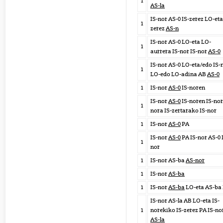
1
AS-la
IS-nor AS-0 IS-zerez LO-eta
1
zerez
AS-n
IS-nor AS-0 LO-eta LO-
1
aurrera IS-nor IS-nor
AS-0
IS-nor AS-0 LO-eta/edo IS-
1
LO-edo LO-adina AB
AS-0
1
IS-nor
AS-0
IS-noren
IS-nor
AS-0
IS-noren IS-nor
1
nora IS-zertarako IS-nor
1
IS-nor
AS-0
PA
IS-nor
AS-0
PA IS-nor AS-0 
1
nor
1
IS-nor AS-ba
AS-nor
1
IS-nor
AS-ba
1
IS-nor
AS-ba
LO-eta AS-ba
IS-nor AS-la AB LO-eta IS-
1
norekiko IS-zerez PA IS-no
AS-la