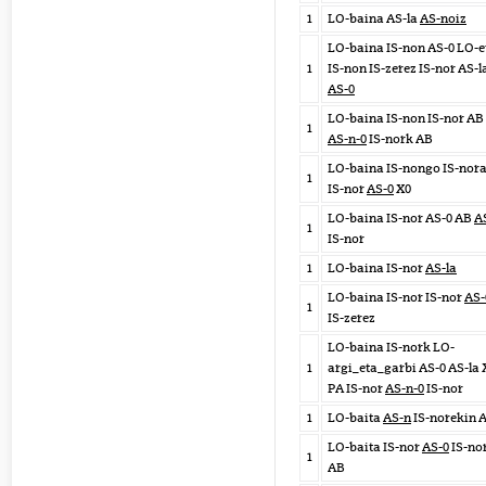
1
LO-baina AS-la
AS-noiz
LO-baina IS-non AS-0 LO-e
1
IS-non IS-zerez IS-nor AS-l
AS-0
LO-baina IS-non IS-nor AB
1
AS-n-0
IS-nork AB
LO-baina IS-nongo IS-nor
1
IS-nor
AS-0
X0
LO-baina IS-nor AS-0 AB
A
1
IS-nor
1
LO-baina IS-nor
AS-la
LO-baina IS-nor IS-nor
AS-
1
IS-zerez
LO-baina IS-nork LO-
1
argi_eta_garbi AS-0 AS-la 
PA IS-nor
AS-n-0
IS-nor
1
LO-baita
AS-n
IS-norekin 
LO-baita IS-nor
AS-0
IS-no
1
AB