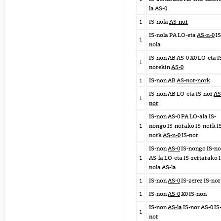
la AS-0
1
IS-nola
AS-nor
IS-nola PA LO-eta
AS-n-0
IS
1
nola
IS-non AB AS-0 X0 LO-eta I
1
norekin
AS-0
1
IS-non AB
AS-nor-nork
IS-non AB LO-eta IS-nor
AS
1
nor
IS-non AS-0 PA LO-ala IS-
1
nongo IS-norako IS-nork I
nork
AS-n-0
IS-nor
IS-non
AS-0
IS-nongo IS-n
1
AS-la LO-eta IS-zertarako I
nola AS-la
1
IS-non
AS-0
IS-zerez IS-nor
1
IS-non
AS-0
X0 IS-non
IS-non
AS-la
IS-nor AS-0 IS
1
nor