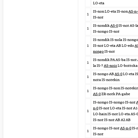
LO-eta
IS-non LO-eta IS-non
AS-n-
1
IS-nor
IS-nondik
AS-0
IS-nor AS-l
1
IS-nongo IS-nor
IS-nondik IS-nola IS-nong
1
IS-nor LO-eta AB LO-edo
A
nongo
IS-nor
IS-nondik PA AS-ba IS-nor
1
la IS-?
AS-noiz
LO-borroka
IS-nongo AB
AS-0
LO-eta IS
1
nora IS-norekin
IS-nongo IS-non IS-noreki
1
AS-0
ZR-nork PA-gabe
IS-nongo IS-nongo IS-nor
n-0
IS-nor LO-eta IS-nor A1
1
LO-hain IS-nor LO-eta AS-
IS-nor IS-nor AB A2 AB
IS-nongo IS-nor
AS-n-0
IS-
1
IS-nor