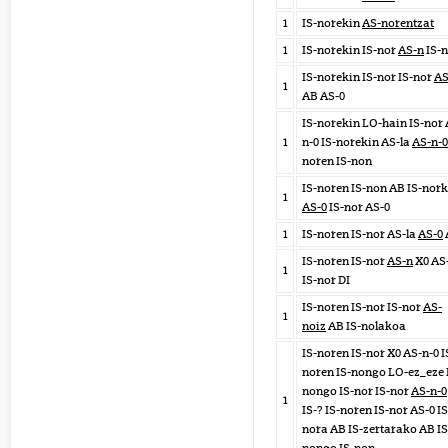
1
IS-norekin
AS-norentzat
1
IS-norekin IS-nor
AS-n
IS-n
IS-norekin IS-nor IS-nor
AS
1
AB AS-0
IS-norekin LO-hain IS-nor 
1
n-0 IS-norekin AS-la
AS-n-0
noren IS-non
IS-noren IS-non AB IS-nork
1
AS-0
IS-nor AS-0
1
IS-noren IS-nor AS-la
AS-0
IS-noren IS-nor
AS-n
X0 AS
1
IS-nor DI
IS-noren IS-nor IS-nor
AS-
1
noiz
AB IS-nolakoa
IS-noren IS-nor X0 AS-n-0 I
noren IS-nongo LO-ez_eze 
nongo IS-nor IS-nor
AS-n-0
1
IS-? IS-noren IS-nor AS-0 IS
nora AB IS-zertarako AB IS