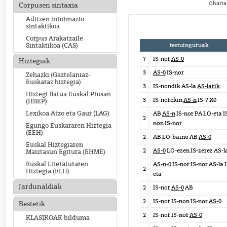
Oharra:
Corpusen sintaxia
Aditzen informazio
sintaktikoa
Corpus Arakatzaile
testuinguruak
Sintaktikoa (CAS)
7
IS-nor
AS-0
Hiztegiak
3
AS-0
IS-nor
Zehazki (Gaztelaniaz-
Euskaraz hiztegia)
3
IS-nondik AS-la
AS-larik
Hiztegi Batua Euskal Prosan
3
IS-norekin
AS-n
IS-? X0
(HBEP)
Lexikoa Atzo eta Gaur (LAG)
AB
AS-n
IS-nor PA LO-eta I
2
non IS-nor
Egungo Euskararen Hiztegia
(EEH)
2
AB LO-baino AB
AS-0
Euskal Hiztegiaren
2
AS-0
LO-ezen IS-zerez AS-l
Maiztasun Egitura (EHME)
Euskal Literaturaren
AS-n-0
IS-nor IS-nor AS-la 
2
Hiztegia (ELH)
eta
Jardunaldiak
2
IS-nor
AS-0
AB
2
IS-nor IS-non IS-nor
AS-0
Besterik
2
IS-nor IS-nor
AS-0
KLASIKOAK bilduma