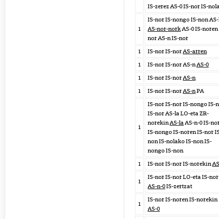
IS-zerez AS-0 IS-nor IS-nol
IS-nor IS-nongo IS-non AS-
1
AS-nor-nork
AS-0 IS-noren 
nor AS-n IS-nor
1
IS-nor IS-nor
AS-arren
1
IS-nor IS-nor AS-n
AS-0
1
IS-nor IS-nor
AS-n
1
IS-nor IS-nor
AS-n
PA
IS-nor IS-nor IS-nongo IS-
IS-nor AS-la LO-eta ZR-
norekin
AS-la
AS-n-0 IS-no
1
IS-nongo IS-noren IS-nor I
non IS-nolako IS-non IS-
nongo IS-non
1
IS-nor IS-nor IS-norekin
AS
IS-nor IS-nor LO-eta IS-nor
1
AS-n-0
IS-zertzat
IS-nor IS-noren IS-norekin
1
AS-0