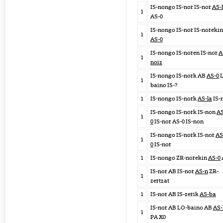
IS-nongo IS-nor IS-nor
AS-
1
AS-0
IS-nongo IS-nor IS-norekin
1
AS-0
IS-nongo IS-noren IS-nor
A
1
noiz
IS-nongo IS-nork AB
AS-0
L
1
baino IS-?
1
IS-nongo IS-nork
AS-la
IS-
IS-nongo IS-nork IS-non
AS
1
0
IS-nor AS-0 IS-non
IS-nongo IS-nork IS-nor
AS
1
0
IS-nor
1
IS-nongo ZR-norekin
AS-0
IS-nor AB IS-nor
AS-n
ZR-
1
zertzat
1
IS-nor AB IS-zerik
AS-ba
IS-nor AB LO-baino AB
AS-
1
PA X0