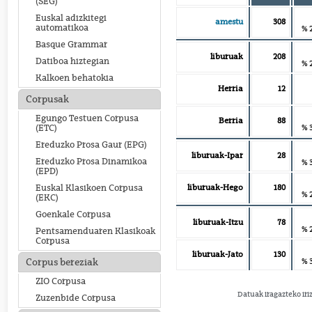
(SEG)
Euskal adizkitegi
amestu
308
automatikoa
% 
Basque Grammar
liburuak
208
Datiboa hiztegian
% 
Kalkoen behatokia
Herria
12
Corpusak
Egungo Testuen Corpusa
Berria
88
% 
(ETC)
Ereduzko Prosa Gaur (EPG)
liburuak-Ipar
28
Ereduzko Prosa Dinamikoa
% 
(EPD)
liburuak-Hego
180
Euskal Klasikoen Corpusa
% 
(EKC)
Goenkale Corpusa
liburuak-Itzu
78
% 
Pentsamenduaren Klasikoak
Corpusa
liburuak-Jato
130
% 
Corpus bereziak
ZIO Corpusa
Datuak iragazteko iri
Zuzenbide Corpusa