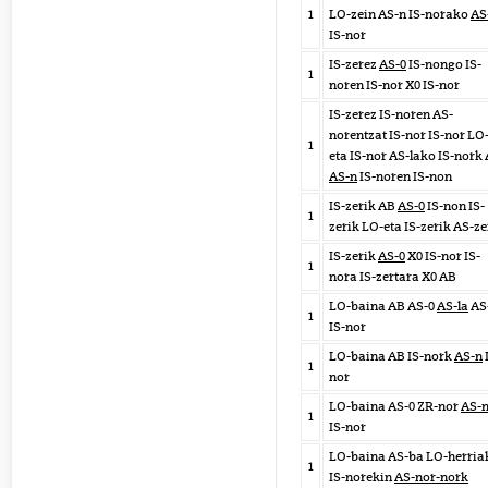
1
LO-zein AS-n IS-norako
AS
IS-nor
IS-zerez
AS-0
IS-nongo IS-
1
noren IS-nor X0 IS-nor
IS-zerez IS-noren AS-
norentzat IS-nor IS-nor LO
1
eta IS-nor AS-lako IS-nork
AS-n
IS-noren IS-non
IS-zerik AB
AS-0
IS-non IS-
1
zerik LO-eta IS-zerik AS-ze
IS-zerik
AS-0
X0 IS-nor IS-
1
nora IS-zertara X0 AB
LO-baina AB AS-0
AS-la
AS
1
IS-nor
LO-baina AB IS-nork
AS-n
1
nor
LO-baina AS-0 ZR-nor
AS-n
1
IS-nor
LO-baina AS-ba LO-herria
1
IS-norekin
AS-nor-nork