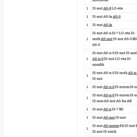
norentzat
1
IS-nor
AS-0
LO-eta
1
IS-nor AS-la
AS-0
1
IS-nor
AS-la
IS-nor AS-n IS-? LO-eta IS-
1
nork
AS-nor
IS-nor AS-0 X0
AS-0
IS-nor AS-n-0 IS-nor IS-nor
1
AS-n-0
IS-nor LO-eta IS-
nondik
IS-nor AS-n-0 IS-nork
AS-n
1
IS-nor
1
IS-nor
AS-n-0
IS-noren IS-n
IS-nor
AS-n-0
IS-noren IS-n
1
IS-non AS-nor AS-ba AB
1
IS-nor
AS-n
IS-? X0
1
IS-nor
AS-nor
IS-nor
IS-nor
AS-noren
PA IS-nor 
1
IS-nor IS-zerik