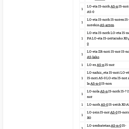
LO-eta IS-nork
AS-n
IS-nor
1
AS-0
LO-eta IS-nork IS-noren IS-
1
norekin
AS-arren
LO-eta IS-nork LO-eta IS-n
1
PA LO-eta IS-zertarako X0
0
LO-eta ZR-nori IS-nor IS-n
1
AS-lako
1
LO-ez
AS-n
IS-nor
LO-nahiz_eta IS-nori LO-e
1
IS-nori AS-0 LO-eta IS-nor 
la
AS-n-0
IS-non
LO-nola
AS-n
IS-nork IS-? I
1
nor
1
LO-nork
AS-0
IS-zerik X0 A
LO-zein IS-nor
AS-0
IS-nor
1
X0
LO-zenbatetan
AS-n-0
IS-
1