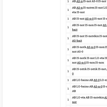
1
AB
AS-n
IS-nor AS-0 IS-nor
AB
AS-n
IS-noren IS-nor LO
1
eta IS-nor
1
AB IS-nor
AS-n-0
IS-nor IS-
AB IS-nor IS-non IS-nor
AS
1
bait
AB IS-nor IS-norekin IS-no
1
AS-bait
AB IS-nork
AS-n-0
IS-non I
1
nor AS-0
AB IS-nork IS-nor LO-eta IS
1
nor
AS-n-0
IS-non IS-non
AB IS-zerik IS-zerik IS-nor
1
0
1
AB LO-baino AB
AS-0
LO-e
AB LO-baino AB
AS-n-0
IS-
1
AB
AB LO-eta AB IS-norekin
A
1
nor