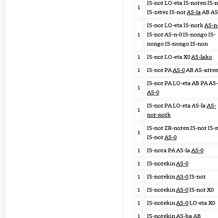
IS-nor LO-eta IS-noren IS-
1
IS-zerez IS-nor
AS-la
AB AS
IS-nor LO-eta IS-nork
AS-n
1
IS-nor AS-n-0 IS-nongo IS-
nongo IS-nongo IS-non
1
IS-nor LO-eta X0
AS-lako
1
IS-nor PA
AS-0
AB AS-arre
IS-nor PA LO-eta AB PA AS-
1
AS-0
IS-nor PA LO-eta AS-la
AS-
1
nor-nork
IS-nor ZR-noren IS-nor IS-
1
IS-nor
AS-0
1
IS-nora PA AS-la
AS-0
1
IS-norekin
AS-0
1
IS-norekin
AS-0
IS-nor
1
IS-norekin
AS-0
IS-nor X0
1
IS-norekin
AS-0
LO-eta X0
1
IS-norekin
AS-ba
AB