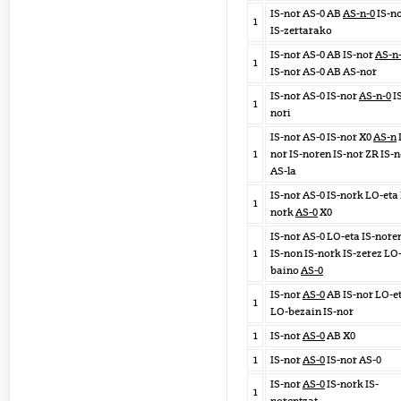
IS-nor AS-0 AB
AS-n-0
IS-n
1
IS-zertarako
IS-nor AS-0 AB IS-nor
AS-n
1
IS-nor AS-0 AB AS-nor
IS-nor AS-0 IS-nor
AS-n-0
I
1
nori
IS-nor AS-0 IS-nor X0
AS-n
1
nor IS-noren IS-nor ZR IS-
AS-la
IS-nor AS-0 IS-nork LO-eta 
1
nork
AS-0
X0
IS-nor AS-0 LO-eta IS-nore
1
IS-non IS-nork IS-zerez LO
baino
AS-0
IS-nor
AS-0
AB IS-nor LO-e
1
LO-bezain IS-nor
1
IS-nor
AS-0
AB X0
1
IS-nor
AS-0
IS-nor AS-0
IS-nor
AS-0
IS-nork IS-
1