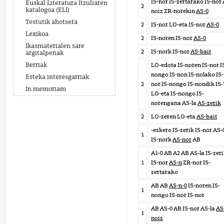
IS-nor IS-zertarako IS-nor 
Euskal Literatura Itzuliaren
2
katalogoa (ELI)
noiz ZR-norekin
AS-0
Testutik ahotsera
2
IS-nor LO-eta IS-nor
AS-0
Lexikoa
2
IS-noren IS-nor
AS-0
Ikasmaterialen sare
2
IS-nork IS-nor
AS-bait
argitalpenak
Berriak
LO-edota IS-noren IS-nor I
nongo IS-non IS-nolako IS-
Esteka interesgarriak
2
nor IS-nongo IS-nondik IS-
In memoriam
LO-eta IS-nongo IS-
norengana AS-la
AS-zerik
2
LO-zeren LO-eta
AS-bait
-ezkero IS-zerik IS-nor AS-
1
IS-nork
AS-nor
AB
A1-0 AB A2 AB AS-la IS-zer
1
IS-nor
AS-n
ZR-nor IS-
zertarako
AB AB
AS-n-0
IS-noren IS-
1
nongo IS-nor IS-nor
AB AS-0 AB IS-nor AS-la
AS
1
noiz