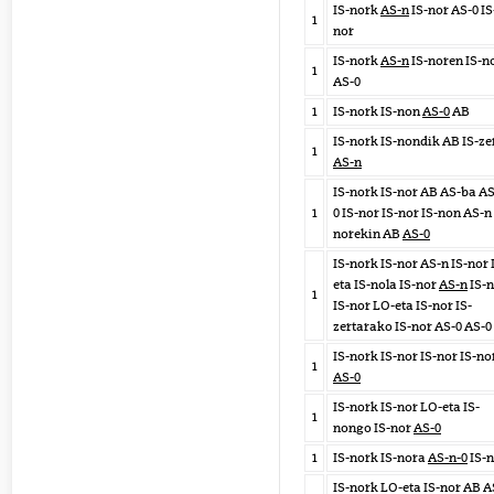
IS-nork
AS-n
IS-nor AS-0 IS
1
nor
IS-nork
AS-n
IS-noren IS-n
1
AS-0
1
IS-nork IS-non
AS-0
AB
IS-nork IS-nondik AB IS-ze
1
AS-n
IS-nork IS-nor AB AS-ba AS
1
0 IS-nor IS-nor IS-non AS-n 
norekin AB
AS-0
IS-nork IS-nor AS-n IS-nor
eta IS-nola IS-nor
AS-n
IS-n
1
IS-nor LO-eta IS-nor IS-
zertarako IS-nor AS-0 AS-0
IS-nork IS-nor IS-nor IS-no
1
AS-0
IS-nork IS-nor LO-eta IS-
1
nongo IS-nor
AS-0
1
IS-nork IS-nora
AS-n-0
IS-n
IS-nork LO-eta IS-nor AB A