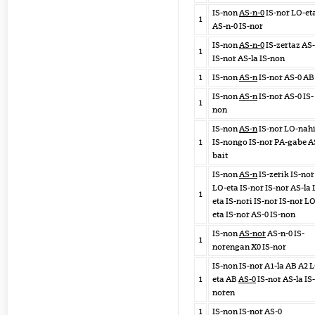
IS-non
AS-n-0
IS-nor LO-et
1
AS-n-0 IS-nor
IS-non
AS-n-0
IS-zertaz AS
1
IS-nor AS-la IS-non
1
IS-non
AS-n
IS-nor AS-0 AB
IS-non
AS-n
IS-nor AS-0 IS-
1
non
IS-non
AS-n
IS-nor LO-nah
1
IS-nongo IS-nor PA-gabe A
bait
IS-non
AS-n
IS-zerik IS-nor
LO-eta IS-nor IS-nor AS-la 
1
eta IS-nori IS-nor IS-nor LO
eta IS-nor AS-0 IS-non
IS-non
AS-nor
AS-n-0 IS-
1
norengan X0 IS-nor
IS-non IS-nor A1-la AB A2 
1
eta AB
AS-0
IS-nor AS-la IS-
noren
1
IS-non IS-nor
AS-0