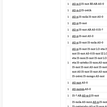
1
AS-n-0
IS-nor X0 AB AS-0
1
AS-n-0
IS-zerik
1
AS-n
IS-nola IS-nor AS-0
1
AS-n
IS-nor
1
AS-n
IS-nor AB AS-0 IS-?
1
AS-n
IS-nor AS-0
1
AS-n
IS-nor IS-nola AS-0
AS-n
IS-nor IS-nor LO-eta I
nor IS-nor AS-0 IS-nor IZ L
eta IS-non IS-nor IS-nor LO
1
eta IS-arteko IS-non AS-no
IS-nor IS-nor AS-nor IS-nor
nor AS IS-nor IS-nor AS-no
IS-zerez IS-nongo AS-nor
1
AS-nor
AS-0
1
AS-noren
AS-0
1
IS-? AB
AS-n-0
IS-nor
IS-nola AS-noiz
AS-n
IS-no
1
IS-zertarako AS-n IS-non A