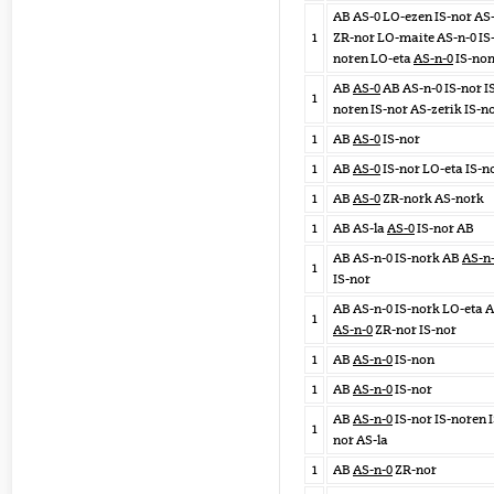
AB AS-0 LO-ezen IS-nor AS-
1
ZR-nor LO-maite AS-n-0 IS
noren LO-eta
AS-n-0
IS-no
AB
AS-0
AB AS-n-0 IS-nor I
1
noren IS-nor AS-zerik IS-n
1
AB
AS-0
IS-nor
1
AB
AS-0
IS-nor LO-eta IS-n
1
AB
AS-0
ZR-nork AS-nork
1
AB AS-la
AS-0
IS-nor AB
AB AS-n-0 IS-nork AB
AS-n
1
IS-nor
AB AS-n-0 IS-nork LO-eta 
1
AS-n-0
ZR-nor IS-nor
1
AB
AS-n-0
IS-non
1
AB
AS-n-0
IS-nor
AB
AS-n-0
IS-nor IS-noren I
1
nor AS-la
1
AB
AS-n-0
ZR-nor