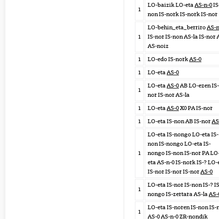
LO-baizik LO-eta
AS-n-0
IS
1
non IS-nork IS-nork IS-nor
LO-behin_eta_berriro
AS-n
1
IS-nor IS-non AS-la IS-nor
AS-noiz
1
LO-edo IS-nork
AS-0
1
LO-eta
AS-0
LO-eta
AS-0
AB LO-ezen IS-
1
nor IS-nor AS-la
1
LO-eta
AS-0
X0 PA IS-nor
1
LO-eta IS-non AB IS-nor
AS
LO-eta IS-nongo LO-eta IS-
non IS-nongo LO-eta IS-
1
nongo IS-non IS-nor PA LO
eta AS-n-0 IS-nork IS-? LO-
IS-nor IS-nor IS-nor
AS-0
LO-eta IS-nor IS-non IS-? IS
1
nongo IS-zertara AS-la
AS-
LO-eta IS-noren IS-non IS-
1
AS-0
AS-n-0
ZR-nondik