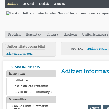
Euskara
Español
English
Français
Profilak
Ikasketak
Egitura
Ikerketa
Unibertsitatera 
UPV/EHU
Euskara Institut
Bilaketa aurreratua
EUSKARA INSTITUTUA
Aditzen informaz
Institutua
Institutuaz
Kokalekua eta kontaktua
"Rudolf de Rijk" liburutegia
Gramatika
Sareko Euskal Gramatika
denera
d