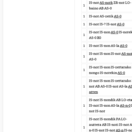
IS-nor
AS-nork
ZR-nor LO-
1
baino AB AS-0
1
IS-nor AS-zerik
AS-0
1
IS-nor IS-? IS-nor
AS-0
IS-nor IS-non
AS-0
IS-nore
1
AS-0 X0
1
IS-nor IS-non AS-la
AS-0
IS-nor IS-non IS-nor
AS-no
1
AS-0
IS-nor IS-non IS-zertarako 
1
nongo IS-norekin
AS-0
IS-nor IS-non IS-zertarako 
1
nor AB AS-0 IS-nor AS-la
AS
arren
IS-nor IS-nondik AB LO-et
1
IS-nor IS-non AS-la
AS-n-0
nor IS-nor
IS-nor IS-nondik PA LO-
aurrera AB IS-nori IS-nor 
1
n-0 IS-nor IS-nor
AS-n
IS-n