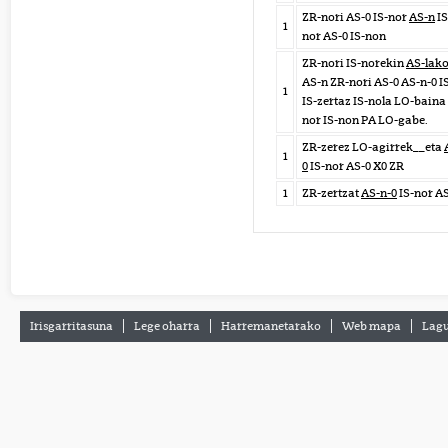
ZR-nori AS-0 IS-nor
AS-n
IS
1
nor AS-0 IS-non
ZR-nori IS-norekin
AS-lak
AS-n ZR-nori AS-0 AS-n-0 I
1
IS-zertaz IS-nola LO-baina 
nor IS-non PA LO-gabe.
ZR-zerez LO-agirrek__eta
1
0
IS-nor AS-0 X0 ZR
1
ZR-zertzat
AS-n-0
IS-nor A
Irisgarritasuna
Lege oharra
Harremanetarako
Web mapa
Lagu