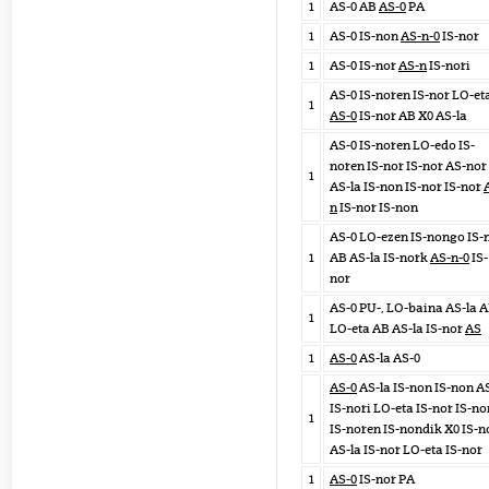
1
AS-0 AB
AS-0
PA
1
AS-0 IS-non
AS-n-0
IS-nor
1
AS-0 IS-nor
AS-n
IS-nori
AS-0 IS-noren IS-nor LO-et
1
AS-0
IS-nor AB X0 AS-la
AS-0 IS-noren LO-edo IS-
noren IS-nor IS-nor AS-nor
1
AS-la IS-non IS-nor IS-nor
n
IS-nor IS-non
AS-0 LO-ezen IS-nongo IS-
1
AB AS-la IS-nork
AS-n-0
IS-
nor
AS-0 PU-, LO-baina AS-la 
1
LO-eta AB AS-la IS-nor
AS
1
AS-0
AS-la AS-0
AS-0
AS-la IS-non IS-non A
IS-nori LO-eta IS-nor IS-no
1
IS-noren IS-nondik X0 IS-n
AS-la IS-nor LO-eta IS-nor
1
AS-0
IS-nor PA