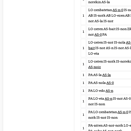
norekin AS-la
LO-zenbatetan
AS-n-0
IS-n
1
AB IS-nork AB LO-ezen AB 
nor AS-la IS-nor
LO-zeren AS-bait IS-non Z
1
nor
AS-0
PA
LO-zeren IS-nor IS-nola
AS
1
bait
IS-nor AS-n IS-nor AS-
LO-eta
LO-zeren IS-nork IS-norek
1
AS-noiz
1
PA AS-la
AS-la
1
PA AS-nola
AS-0
1
PA LO-edo
AS-n
PA LO-eta
AS-n
IS-nor AS-0 
1
nor IS-non
PA LO-zenbatetan
AS-n-0
I
1
nork IS-nor IS-non
PA-arren AS-nor-nork LO-
1