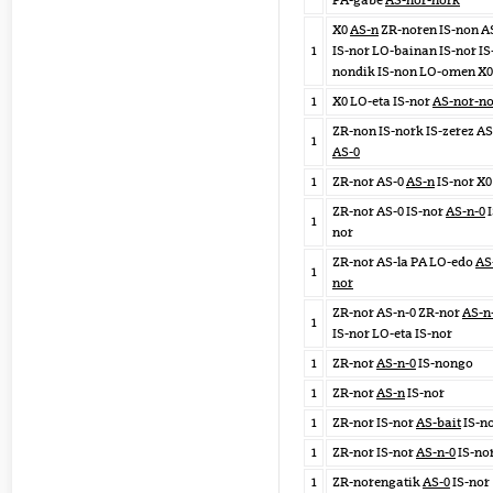
PA-gabe
AS-nor-nork
X0
AS-n
ZR-noren IS-non A
1
IS-nor LO-bainan IS-nor IS
nondik IS-non LO-omen X0
1
X0 LO-eta IS-nor
AS-nor-n
ZR-non IS-nork IS-zerez AS
1
AS-0
1
ZR-nor AS-0
AS-n
IS-nor X0
ZR-nor AS-0 IS-nor
AS-n-0
I
1
nor
ZR-nor AS-la PA LO-edo
AS
1
nor
ZR-nor AS-n-0 ZR-nor
AS-n
1
IS-nor LO-eta IS-nor
1
ZR-nor
AS-n-0
IS-nongo
1
ZR-nor
AS-n
IS-nor
1
ZR-nor IS-nor
AS-bait
IS-n
1
ZR-nor IS-nor
AS-n-0
IS-no
1
ZR-norengatik
AS-0
IS-nor