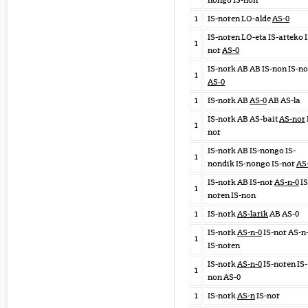
nongo IS-non
1
IS-noren LO-alde
AS-0
IS-noren LO-eta IS-arteko I
1
nor
AS-0
IS-nork AB AB IS-non IS-no
1
AS-0
1
IS-nork AB
AS-0
AB AS-la
IS-nork AB AS-bait
AS-nor
1
nor
IS-nork AB IS-nongo IS-
1
nondik IS-nongo IS-nor
AS
IS-nork AB IS-nor
AS-n-0
IS
1
noren IS-non
1
IS-nork
AS-larik
AB AS-0
IS-nork
AS-n-0
IS-nor AS-n
1
IS-noren
IS-nork
AS-n-0
IS-noren IS-
1
non AS-0
1
IS-nork
AS-n
IS-nor