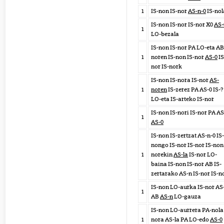
1
IS-non IS-nor
AS-n-0
IS-nol
IS-non IS-nor IS-nor X0
AS-
1
LO-bezala
IS-non IS-nor PA LO-eta AB
1
noren IS-non IS-nor
AS-0
IS
nor IS-nork
IS-non IS-nora IS-nor
AS-
1
noren
IS-zerez PA AS-0 IS-?
LO-eta IS-arteko IS-nor
IS-non IS-nori IS-nor PA AS
1
AS-0
IS-non IS-zertzat AS-n-0 IS-
nongo IS-nor IS-nor IS-non 
1
norekin
AS-la
IS-nor LO-
baina IS-non IS-nor AB IS-
zertarako AS-n IS-nor IS-n
IS-non LO-aurka IS-nor AS
1
AB
AS-n
LO-gauza
IS-non LO-aurrera PA-nola 
1
nora AS-la PA LO-edo
AS-0