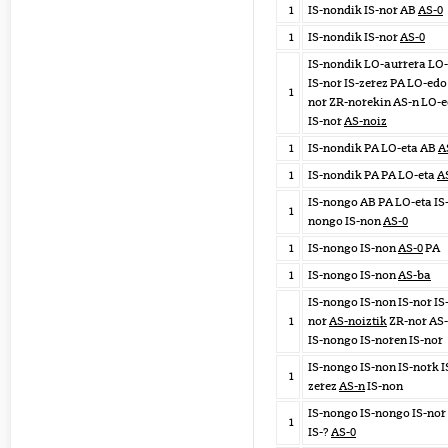
1
IS-nondik IS-nor AB
AS-0
1
IS-nondik IS-nor
AS-0
IS-nondik LO-aurrera LO-
IS-nor IS-zerez PA LO-edo 
1
nor ZR-norekin AS-n LO-
IS-nor
AS-noiz
1
IS-nondik PA LO-eta AB
A
1
IS-nondik PA PA LO-eta
A
IS-nongo AB PA LO-eta IS
1
nongo IS-non
AS-0
1
IS-nongo IS-non
AS-0
PA
1
IS-nongo IS-non
AS-ba
IS-nongo IS-non IS-nor IS
1
nor
AS-noiztik
ZR-nor AS-
IS-nongo IS-noren IS-nor
IS-nongo IS-non IS-nork I
1
zerez
AS-n
IS-non
IS-nongo IS-nongo IS-nor
1
IS-?
AS-0