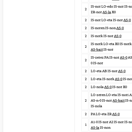
IS-nor LO-edo IS-nor IS-n
2
ZR-nor
AS-la
X0
2
IS-nor LO-eta IS-nor
AS-0
2
IS-noren IS-non
AS-0
2
IS-nork IS-nor
AS-0
IS-nork LO-eta X0 IS-nor
2
AS-bait
IS-nor
IS-zerez PA IS-nor
AS-0
AS
2
0 IS-nor
2
LO-eta AB IS-nor
AS-0
2
LO-eta IS-nork
AS-0
IS-no
2
LO-nola
AS-0
IS-nor X0
LO-zeren LO-eta IS-nori 
2
AS-n-0 IS-nor
AS-bait
IS-n
IS-nola
2
PA LO-eta ZR
AS-0
A1-0 IS-nor A2 IS-nor IS-n
1
AS-la
IS-non