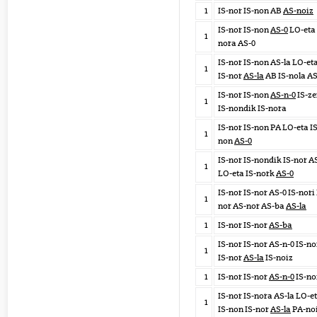
1
IS-nor IS-non AB
AS-noiz
IS-nor IS-non
AS-0
LO-eta 
1
nora AS-0
IS-nor IS-non AS-la LO-et
1
IS-nor
AS-la
AB IS-nola AS
IS-nor IS-non
AS-n-0
IS-ze
1
IS-nondik IS-nora
IS-nor IS-non PA LO-eta IS
1
non
AS-0
IS-nor IS-nondik IS-nor A
1
LO-eta IS-nork
AS-0
IS-nor IS-nor AS-0 IS-nori 
1
nor AS-nor AS-ba
AS-la
1
IS-nor IS-nor
AS-ba
IS-nor IS-nor AS-n-0 IS-no
1
IS-nor
AS-la
IS-noiz
1
IS-nor IS-nor
AS-n-0
IS-no
IS-nor IS-nora AS-la LO-e
1
IS-non IS-nor
AS-la
PA-no