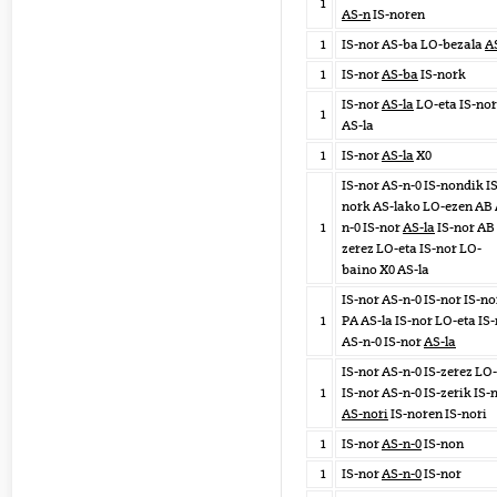
1
AS-n
IS-noren
1
IS-nor AS-ba LO-bezala
A
1
IS-nor
AS-ba
IS-nork
IS-nor
AS-la
LO-eta IS-nor
1
AS-la
1
IS-nor
AS-la
X0
IS-nor AS-n-0 IS-nondik IS
nork AS-lako LO-ezen AB 
1
n-0 IS-nor
AS-la
IS-nor AB 
zerez LO-eta IS-nor LO-
baino X0 AS-la
IS-nor AS-n-0 IS-nor IS-no
1
PA AS-la IS-nor LO-eta IS
AS-n-0 IS-nor
AS-la
IS-nor AS-n-0 IS-zerez LO
1
IS-nor AS-n-0 IS-zerik IS-
AS-nori
IS-noren IS-nori
1
IS-nor
AS-n-0
IS-non
1
IS-nor
AS-n-0
IS-nor