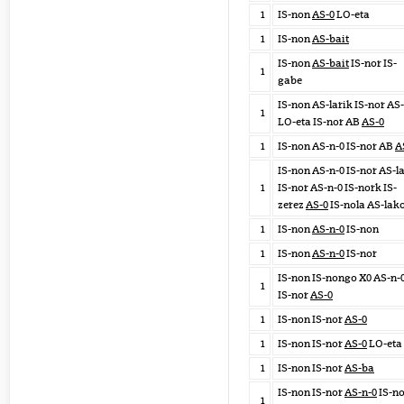
1
IS-non
AS-0
LO-eta
1
IS-non
AS-bait
IS-non
AS-bait
IS-nor IS-
1
gabe
IS-non AS-larik IS-nor AS
1
LO-eta IS-nor AB
AS-0
1
IS-non AS-n-0 IS-nor AB
A
IS-non AS-n-0 IS-nor AS-l
1
IS-nor AS-n-0 IS-nork IS-
zerez
AS-0
IS-nola AS-lak
1
IS-non
AS-n-0
IS-non
1
IS-non
AS-n-0
IS-nor
IS-non IS-nongo X0 AS-n-
1
IS-nor
AS-0
1
IS-non IS-nor
AS-0
1
IS-non IS-nor
AS-0
LO-eta
1
IS-non IS-nor
AS-ba
IS-non IS-nor
AS-n-0
IS-no
1