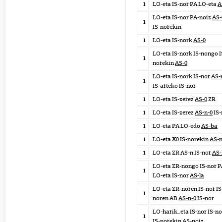
1
LO-eta IS-nor PA LO-eta
A
LO-eta IS-nor PA-noiz
AS-
1
IS-norekin
1
LO-eta IS-nork
AS-0
LO-eta IS-nork IS-nongo I
1
norekin
AS-0
LO-eta IS-nork IS-nor
AS-
1
IS-arteko IS-nor
1
LO-eta IS-zerez
AS-0
ZR
1
LO-eta IS-zerez
AS-n-0
IS-
1
LO-eta PA LO-edo
AS-ba
1
LO-eta X0 IS-norekin
AS-
1
LO-eta ZR AS-n IS-nor
AS-
LO-eta ZR-nongo IS-nor 
1
LO-eta IS-nor
AS-la
LO-eta ZR-noren IS-nor IS
1
noren AB
AS-n-0
IS-nor
LO-harik_eta IS-nor IS-no
1
IS-norekin
AS-noiz