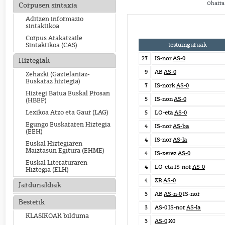
Oharra:
Corpusen sintaxia
Aditzen informazio
sintaktikoa
Corpus Arakatzaile
testuinguruak
Sintaktikoa (CAS)
27
IS-nor
AS-0
Hiztegiak
9
AB
AS-0
Zehazki (Gaztelaniaz-
Euskaraz hiztegia)
7
IS-nork
AS-0
Hiztegi Batua Euskal Prosan
5
IS-non
AS-0
(HBEP)
Lexikoa Atzo eta Gaur (LAG)
5
LO-eta
AS-0
Egungo Euskararen Hiztegia
4
IS-nor
AS-ba
(EEH)
4
IS-nor
AS-la
Euskal Hiztegiaren
Maiztasun Egitura (EHME)
4
IS-zerez
AS-0
Euskal Literaturaren
4
LO-eta IS-nor
AS-0
Hiztegia (ELH)
4
ZR
AS-0
Jardunaldiak
3
AB
AS-n-0
IS-nor
Besterik
3
AS-0 IS-nor
AS-la
KLASIKOAK bilduma
3
AS-0
X0