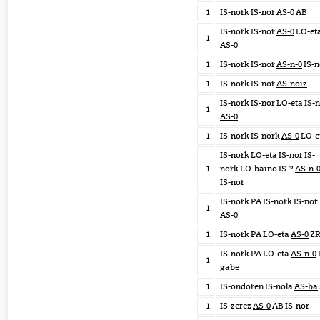
1
IS-nork IS-nor
AS-0
AB
IS-nork IS-nor
AS-0
LO-et
1
AS-0
1
IS-nork IS-nor
AS-n-0
IS-n
1
IS-nork IS-nor
AS-noiz
IS-nork IS-nor LO-eta IS-
1
AS-0
1
IS-nork IS-nork
AS-0
LO-e
IS-nork LO-eta IS-nor IS-
1
nork LO-baino IS-?
AS-n-
IS-nor
IS-nork PA IS-nork IS-nor
1
AS-0
1
IS-nork PA LO-eta
AS-0
Z
IS-nork PA LO-eta
AS-n-0
1
gabe
1
IS-ondoren IS-nola
AS-ba
1
IS-zerez
AS-0
AB IS-nor