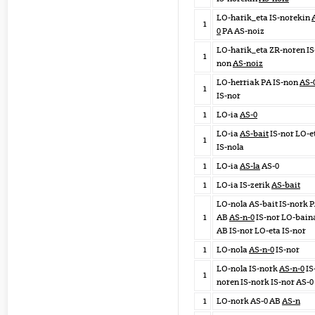
LO-harik_eta IS-norekin
1
0
PA AS-noiz
LO-harik_eta ZR-noren IS
1
non
AS-noiz
LO-herriak PA IS-non
AS-
1
IS-nor
1
LO-ia
AS-0
LO-ia
AS-bait
IS-nor LO-e
1
IS-nola
1
LO-ia
AS-la
AS-0
1
LO-ia IS-zerik
AS-bait
LO-nola AS-bait IS-nork 
1
AB
AS-n-0
IS-nor LO-bain
AB IS-nor LO-eta IS-nor
1
LO-nola
AS-n-0
IS-nor
LO-nola IS-nork
AS-n-0
IS
1
noren IS-nork IS-nor AS-0
1
LO-nork AS-0 AB
AS-n