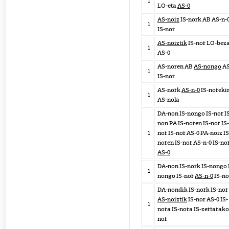
1
LO-eta
AS-0
AS-noiz
IS-nork AB AS-n-
1
IS-nor
AS-noiztik
IS-nor LO-bez
1
AS-0
AS-noren AB
AS-nongo
AS
1
IS-nor
AS-nork
AS-n-0
IS-noreki
1
AS-nola
DA-non IS-nongo IS-nor I
non PA IS-noren IS-nor IS-
1
nor IS-nor AS-0 PA-noiz IS
noren IS-nor AS-n-0 IS-no
AS-0
DA-non IS-nork IS-nongo 
1
nongo IS-nor
AS-n-0
IS-n
DA-nondik IS-nork IS-nor
AS-noiztik
IS-nor AS-0 IS-
1
nora IS-nora IS-zertarako
nor