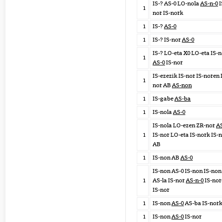
IS-? AS-0 LO-nola
AS-n-0
I
1
nor IS-nork
1
IS-?
AS-0
1
IS-? IS-nor
AS-0
IS-? LO-eta X0 LO-eta IS-
1
AS-0
IS-nor
IS-ezezik IS-nor IS-noren 
1
nor AB
AS-non
1
IS-gabe
AS-ba
1
IS-nola
AS-0
IS-nola LO-ezen ZR-nor
AS
1
IS-nor LO-eta IS-nork IS-
AB
1
IS-non AB
AS-0
IS-non AS-0 IS-non IS-non
1
AS-la IS-nor
AS-n-0
IS-nor
IS-nor
1
IS-non
AS-0
AS-ba IS-nor
1
IS-non
AS-0
IS-nor