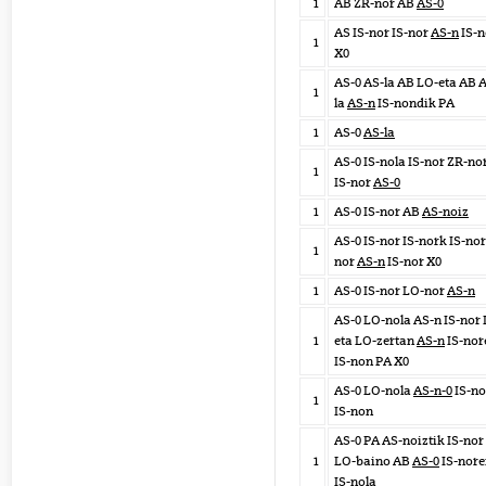
1
AB ZR-nor AB
AS-0
AS IS-nor IS-nor
AS-n
IS-n
1
X0
AS-0 AS-la AB LO-eta AB 
1
la
AS-n
IS-nondik PA
1
AS-0
AS-la
AS-0 IS-nola IS-nor ZR-no
1
IS-nor
AS-0
1
AS-0 IS-nor AB
AS-noiz
AS-0 IS-nor IS-nork IS-nor
1
nor
AS-n
IS-nor X0
1
AS-0 IS-nor LO-nor
AS-n
AS-0 LO-nola AS-n IS-nor
1
eta LO-zertan
AS-n
IS-nor
IS-non PA X0
AS-0 LO-nola
AS-n-0
IS-no
1
IS-non
AS-0 PA AS-noiztik IS-nor
1
LO-baino AB
AS-0
IS-nore
IS-nola