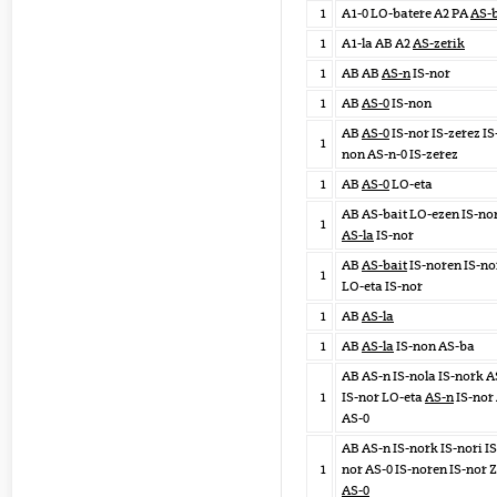
1
A1-0 LO-batere A2 PA
AS-
1
A1-la AB A2
AS-zerik
1
AB AB
AS-n
IS-nor
1
AB
AS-0
IS-non
AB
AS-0
IS-nor IS-zerez IS
1
non AS-n-0 IS-zerez
1
AB
AS-0
LO-eta
AB AS-bait LO-ezen IS-no
1
AS-la
IS-nor
AB
AS-bait
IS-noren IS-no
1
LO-eta IS-nor
1
AB
AS-la
1
AB
AS-la
IS-non AS-ba
AB AS-n IS-nola IS-nork A
1
IS-nor LO-eta
AS-n
IS-nor
AS-0
AB AS-n IS-nork IS-nori IS
1
nor AS-0 IS-noren IS-nor 
AS-0