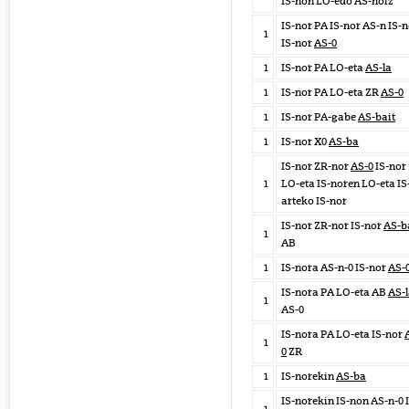
IS-non LO-edo AS-noiz
IS-nor PA IS-nor AS-n IS-
1
IS-nor
AS-0
1
IS-nor PA LO-eta
AS-la
1
IS-nor PA LO-eta ZR
AS-0
1
IS-nor PA-gabe
AS-bait
1
IS-nor X0
AS-ba
IS-nor ZR-nor
AS-0
IS-nor
1
LO-eta IS-noren LO-eta IS
arteko IS-nor
IS-nor ZR-nor IS-nor
AS-b
1
AB
1
IS-nora AS-n-0 IS-nor
AS-
IS-nora PA LO-eta AB
AS-
1
AS-0
IS-nora PA LO-eta IS-nor
1
0
ZR
1
IS-norekin
AS-ba
IS-norekin IS-non AS-n-0 