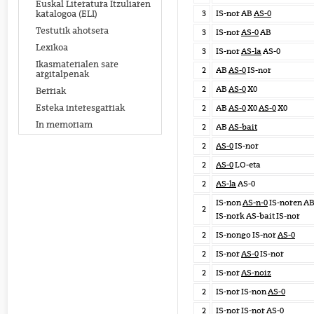
Euskal Literatura Itzuliaren
3
IS-nor AB
AS-0
katalogoa (ELI)
Testutik ahotsera
3
IS-nor
AS-0
AB
Lexikoa
3
IS-nor
AS-la
AS-0
Ikasmaterialen sare
2
AB
AS-0
IS-nor
argitalpenak
2
AB
AS-0
X0
Berriak
Esteka interesgarriak
2
AB
AS-0
X0
AS-0
X0
In memoriam
2
AB
AS-bait
2
AS-0
IS-nor
2
AS-0
LO-eta
2
AS-la
AS-0
IS-non
AS-n-0
IS-noren A
2
IS-nork AS-bait IS-nor
2
IS-nongo IS-nor
AS-0
2
IS-nor
AS-0
IS-nor
2
IS-nor
AS-noiz
2
IS-nor IS-non
AS-0
2
IS-nor IS-nor
AS-0