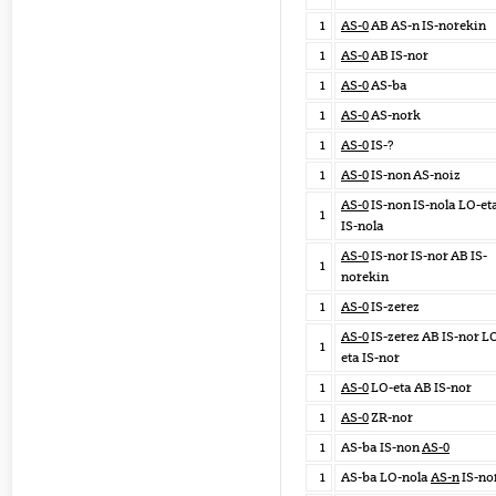
1
AS-0
AB AS-n IS-norekin
1
AS-0
AB IS-nor
1
AS-0
AS-ba
1
AS-0
AS-nork
1
AS-0
IS-?
1
AS-0
IS-non AS-noiz
AS-0
IS-non IS-nola LO-et
1
IS-nola
AS-0
IS-nor IS-nor AB IS-
1
norekin
1
AS-0
IS-zerez
AS-0
IS-zerez AB IS-nor L
1
eta IS-nor
1
AS-0
LO-eta AB IS-nor
1
AS-0
ZR-nor
1
AS-ba IS-non
AS-0
1
AS-ba LO-nola
AS-n
IS-no