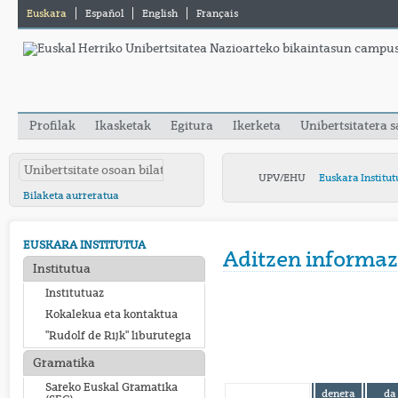
Euskara
Español
English
Français
Profilak
Ikasketak
Egitura
Ikerketa
Unibertsitatera 
UPV/EHU
Euskara Institut
Bilaketa aurreratua
EUSKARA INSTITUTUA
Aditzen informaz
Institutua
Institutuaz
Kokalekua eta kontaktua
"Rudolf de Rijk" liburutegia
Gramatika
Sareko Euskal Gramatika
denera
da