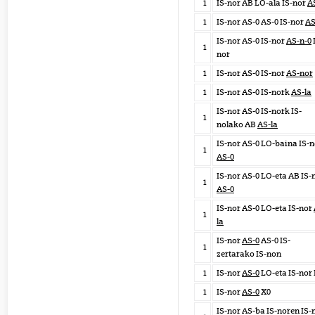
1
IS-nor AB LO-ala IS-nor
A
1
IS-nor AS-0 AS-0 IS-nor
AS
IS-nor AS-0 IS-nor
AS-n-0
1
nor
1
IS-nor AS-0 IS-nor
AS-nor
1
IS-nor AS-0 IS-nork
AS-la
IS-nor AS-0 IS-nork IS-
1
nolako AB
AS-la
IS-nor AS-0 LO-baina IS-n
1
AS-0
IS-nor AS-0 LO-eta AB IS-
1
AS-0
IS-nor AS-0 LO-eta IS-nor
1
la
IS-nor
AS-0
AS-0 IS-
1
zertarako IS-non
1
IS-nor
AS-0
LO-eta IS-nor
1
IS-nor
AS-0
X0
IS-nor AS-ba IS-noren IS-