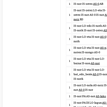
1
IS-nor IS-zerez
AS-0
AB
IS-nor IS-zerez LO-eta IS-
1
zerez IS-nor AS-0 IS-nor
A
noiz
X0
IS-nor LO-edo IS-nork AS
1
IS-nork IS-nor IS-zerez
AS
IS-nor LO-eta IS-nor
AS-0
1
nork
IS-nor LO-eta IS-nor
AS-n
1
noren IS-nongo AS-0
IS-nor LO-eta IS-nor LO-
1
baina IS-non
AS-nor
IS-nor LO-eta IS-nor LO-
1
bat_edo_beste
AS-0
IS-no
IS-nork
IS-nor LO-nola AS-noiz IS
1
nor
AS-0
IS-nor
1
IS-nor PA AS-nor
AS-lako
IS-nor PA DI LO-lagun
AS-
1