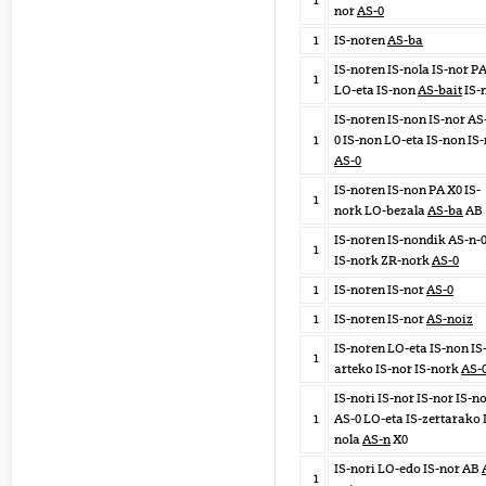
1
nor
AS-0
1
IS-noren
AS-ba
IS-noren IS-nola IS-nor P
1
LO-eta IS-non
AS-bait
IS-
IS-noren IS-non IS-nor AS
1
0 IS-non LO-eta IS-non IS
AS-0
IS-noren IS-non PA X0 IS-
1
nork LO-bezala
AS-ba
AB
IS-noren IS-nondik AS-n-
1
IS-nork ZR-nork
AS-0
1
IS-noren IS-nor
AS-0
1
IS-noren IS-nor
AS-noiz
IS-noren LO-eta IS-non IS
1
arteko IS-nor IS-nork
AS-
IS-nori IS-nor IS-nor IS-n
1
AS-0 LO-eta IS-zertarako
nola
AS-n
X0
IS-nori LO-edo IS-nor AB
1