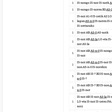
1
IS-nongo IS-nor IS-nork
A
1
IS-nongo IS-noren X0
AS-
IS-nor A1-0 IS-zerik A2 LO
1
lagun
AS-n-0
IS-noren IS-
IS-zertarako
1
IS-nor AB
AS-0
AS-nork
IS-nor AB
AS-la
LO-eta IS-
1
nor AS-la
IS-nor AB
AS-n-0
IS-nong
1
IS-nor
IS-nor AB
AS-n-0
IS-nor IS
1
non AS-n-0 IS-norekin
IS-nor AB IS-? X0 IS-non
A
1
n-0
IS-?
IS-nor AB IS-? X0 IS-non
A
1
n-0
IS-nor
IS-nor AB IS-nor
AS-la
IS-
1
LO-eta IS-nor IS-zerez PA
noiz