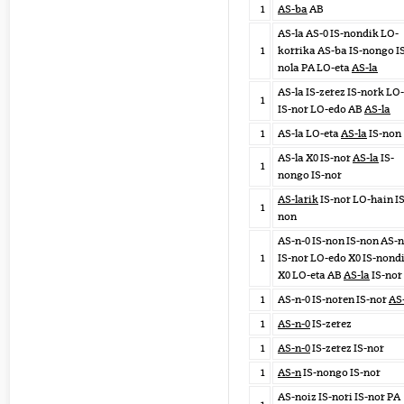
1
AS-ba
AB
AS-la AS-0 IS-nondik LO-
1
korrika AS-ba IS-nongo I
nola PA LO-eta
AS-la
AS-la IS-zerez IS-nork LO
1
IS-nor LO-edo AB
AS-la
1
AS-la LO-eta
AS-la
IS-non
AS-la X0 IS-nor
AS-la
IS-
1
nongo IS-nor
AS-larik
IS-nor LO-hain IS
1
non
AS-n-0 IS-non IS-non AS-n
1
IS-nor LO-edo X0 IS-nond
X0 LO-eta AB
AS-la
IS-nor
1
AS-n-0 IS-noren IS-nor
AS
1
AS-n-0
IS-zerez
1
AS-n-0
IS-zerez IS-nor
1
AS-n
IS-nongo IS-nor
AS-noiz IS-nori IS-nor PA