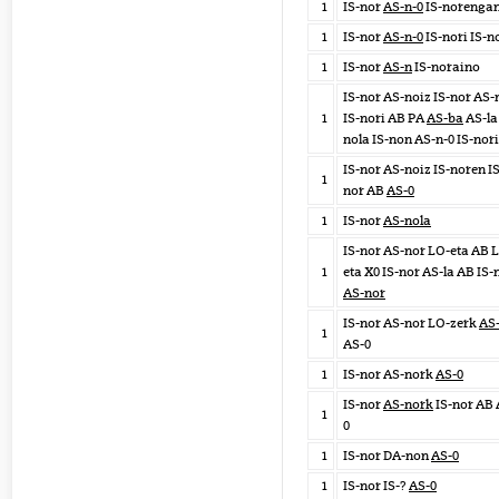
1
IS-nor
AS-n-0
IS-norenga
1
IS-nor
AS-n-0
IS-nori IS-n
1
IS-nor
AS-n
IS-noraino
IS-nor AS-noiz IS-nor AS-
1
IS-nori AB PA
AS-ba
AS-la 
nola IS-non AS-n-0 IS-nori
IS-nor AS-noiz IS-noren IS
1
nor AB
AS-0
1
IS-nor
AS-nola
IS-nor AS-nor LO-eta AB 
1
eta X0 IS-nor AS-la AB IS-
AS-nor
IS-nor AS-nor LO-zerk
AS
1
AS-0
1
IS-nor AS-nork
AS-0
IS-nor
AS-nork
IS-nor AB 
1
0
1
IS-nor DA-non
AS-0
1
IS-nor IS-?
AS-0