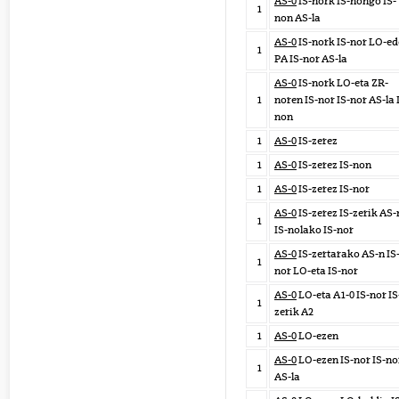
AS-0
IS-nork IS-nongo IS-
1
non AS-la
AS-0
IS-nork IS-nor LO-e
1
PA IS-nor AS-la
AS-0
IS-nork LO-eta ZR-
1
noren IS-nor IS-nor AS-la 
non
1
AS-0
IS-zerez
1
AS-0
IS-zerez IS-non
1
AS-0
IS-zerez IS-nor
AS-0
IS-zerez IS-zerik AS-
1
IS-nolako IS-nor
AS-0
IS-zertarako AS-n IS
1
nor LO-eta IS-nor
AS-0
LO-eta A1-0 IS-nor IS
1
zerik A2
1
AS-0
LO-ezen
AS-0
LO-ezen IS-nor IS-no
1
AS-la