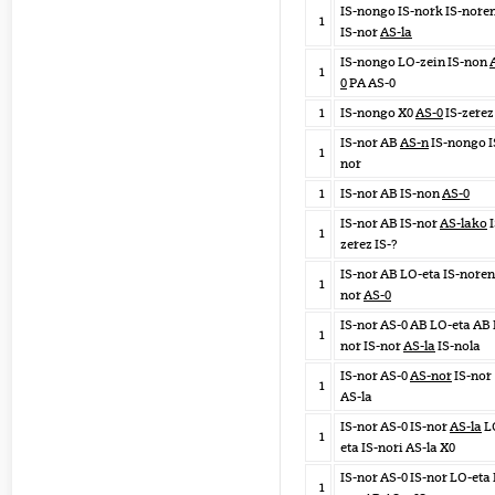
IS-nongo IS-nork IS-nore
1
IS-nor
AS-la
IS-nongo LO-zein IS-non
1
0
PA AS-0
1
IS-nongo X0
AS-0
IS-zerez
IS-nor AB
AS-n
IS-nongo I
1
nor
1
IS-nor AB IS-non
AS-0
IS-nor AB IS-nor
AS-lako
I
1
zerez IS-?
IS-nor AB LO-eta IS-noren
1
nor
AS-0
IS-nor AS-0 AB LO-eta AB 
1
nor IS-nor
AS-la
IS-nola
IS-nor AS-0
AS-nor
IS-nor
1
AS-la
IS-nor AS-0 IS-nor
AS-la
L
1
eta IS-nori AS-la X0
IS-nor AS-0 IS-nor LO-eta 
1