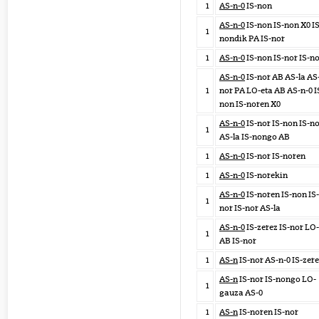
1
AS-n-0
IS-non
AS-n-0
IS-non IS-non X0 IS
1
nondik PA IS-nor
1
AS-n-0
IS-non IS-nor IS-n
AS-n-0
IS-nor AB AS-la AS
1
nor PA LO-eta AB AS-n-0 I
non IS-noren X0
AS-n-0
IS-nor IS-non IS-n
1
AS-la IS-nongo AB
1
AS-n-0
IS-nor IS-noren
1
AS-n-0
IS-norekin
AS-n-0
IS-noren IS-non IS-
1
nor IS-nor AS-la
AS-n-0
IS-zerez IS-nor LO
1
AB IS-nor
1
AS-n
IS-nor AS-n-0 IS-zer
AS-n
IS-nor IS-nongo LO-
1
gauza AS-0
1
AS-n
IS-noren IS-nor