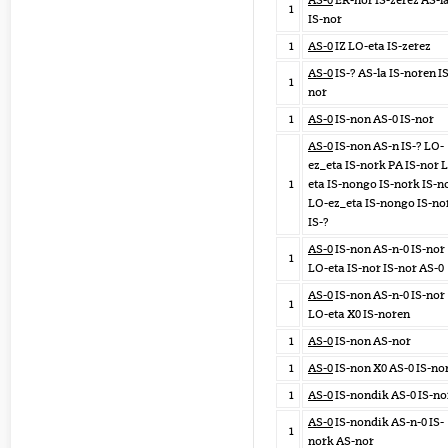
AS-0
ER-nor IS-zerez AS-l
1
IS-nor
1
AS-0
IZ LO-eta IS-zerez
AS-0
IS-? AS-la IS-noren IS
1
nor
1
AS-0
IS-non AS-0 IS-nor
AS-0
IS-non AS-n IS-? LO-
ez_eta IS-nork PA IS-nor 
1
eta IS-nongo IS-nork IS-n
LO-ez_eta IS-nongo IS-no
IS-?
AS-0
IS-non AS-n-0 IS-nor
1
LO-eta IS-nor IS-nor AS-0
AS-0
IS-non AS-n-0 IS-nor
1
LO-eta X0 IS-noren
1
AS-0
IS-non AS-nor
1
AS-0
IS-non X0 AS-0 IS-no
1
AS-0
IS-nondik AS-0 IS-no
AS-0
IS-nondik AS-n-0 IS-
1
nork AS-nor