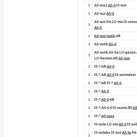
1
AS-noiz
AS-0
IS-nor
1
AS-nor
AS-0
AS-nor PA LO-eta IS-zerez
1
AS-0
1
AS-nor-nork
AB
1
AS-nork
AS-0
AS-nork AS-ba LO-gauza
1
LO-bainan AB
AS-nor
1
IS-? AB
AS-0
1
IS-? AB
AS-0
IS-norentzat
1
IS-? AB IS-?
AS-0
1
IS-?
AS-0
1
IS-?
AS-0
AB
1
IS-? AS-n-0 IS-noren X0
AS
1
IS-?
AS-noiz
1
IS-nola LO-eta
AS-0
IS-no
IS-nolako IS-nor
AS-la
PA
1