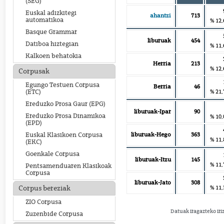
(SEG)
Euskal adizkitegi
ahantzi
713
automatikoa
% 12,
Basque Grammar
liburuak
454
Datiboa hiztegian
% 11,
Kalkoen behatokia
Herria
213
% 12,
Corpusak
Egungo Testuen Corpusa
Berria
46
% 21,
(ETC)
Ereduzko Prosa Gaur (EPG)
liburuak-Ipar
90
Ereduzko Prosa Dinamikoa
% 10,
(EPD)
liburuak-Hego
363
Euskal Klasikoen Corpusa
% 11,
(EKC)
Goenkale Corpusa
liburuak-Itzu
145
% 11,
Pentsamenduaren Klasikoak
Corpusa
liburuak-Jato
308
% 11,
Corpus bereziak
ZIO Corpusa
Datuak iragazteko iri
Zuzenbide Corpusa