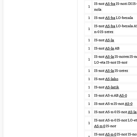
IS-nor
AS-ba
IS-nori DI IS-
1
nola
1
IS-nor
AS-ba
LO-bezala
IS-nor
AS-ba
LO-bezala A
1
n-0 IS-zerez
1
IS-nor
AS-la
1
IS-nor
AS-la
AB
IS-nor
AS-la
IS-noren IS-n
1
LO-eta IS-nor IS-nor
1
IS-nor
AS-la
IS-zerez
1
IS-nor
AS-lako
1
IS-nor
AS-larik
1
IS-nor AS-n AB
AS-0
1
IS-nor AS-n IS-nor
AS-0
1
IS-nor AS-n-0 IS-nor
AS-la
IS-nor AS-n-0 IS-nor LO-e
1
AS-n-0
IS-nor
IS-nor
AS-n-0
IS-nor IS-no