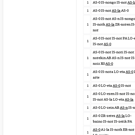
1
AS-0 IS-nongo IS-nor
AS-l
1
AS-0 IS-nor
AS-la
AS-0
AS-0 IS-nor AS-n IS-nong
1
IS-nork
AS-la
ZR-noren IS
nor
AS-0 IS-nor IS-nor PA LO-
1
IS-nor
AS-0
AS-0 IS-nor IS-nori IS-nor 
1
norekin AB AS-n IS-nor IS
noiz X0
AS-0
AS-0 IS-nora LO-eta
AS-0
1
arte
1
AS-0 LO-eta
AS-0
IS-nor
AS-0 LO-ezen IS-nor IS-no
1
IS-nor AS-la LO-eta
AS-la
1
AS-0 LO-zein AB
AS-n
IS-n
AS-0 ZR-zerez
AS-la
LO-
1
baino IS-nor IS-zerik PA
AS-0
A1-la IS-nork ER-nor
1