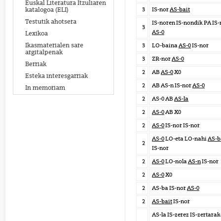
Euskal Literatura Itzuliaren
3
IS-nor
AS-bait
katalogoa (ELI)
Testutik ahotsera
IS-noren IS-nondik PA IS-
3
AS-0
Lexikoa
Ikasmaterialen sare
3
LO-baina
AS-0
IS-nor
argitalpenak
3
ZR-nor
AS-0
Berriak
2
AB
AS-0
X0
Esteka interesgarriak
2
AB AS-n IS-nor
AS-0
In memoriam
2
AS-0 AB
AS-la
2
AS-0
AB X0
2
AS-0
IS-nor IS-nor
AS-0
LO-eta LO-nahi
AS-b
2
IS-nor
2
AS-0
LO-nola
AS-n
IS-nor
2
AS-0
X0
2
AS-ba IS-nor
AS-0
2
AS-bait
IS-nor
AS-la IS-zerez IS-zertara