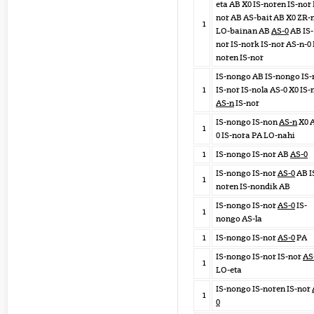
eta AB X0 IS-noren IS-nor 
nor AB AS-bait AB X0 ZR-
1
LO-bainan AB
AS-0
AB IS-
nor IS-nork IS-nor AS-n-0 
noren IS-nor
IS-nongo AB IS-nongo IS-
1
IS-nor IS-nola AS-0 X0 IS-
AS-n
IS-nor
IS-nongo IS-non
AS-n
X0 
1
0 IS-nora PA LO-nahi
1
IS-nongo IS-nor AB
AS-0
IS-nongo IS-nor
AS-0
AB I
1
noren IS-nondik AB
IS-nongo IS-nor
AS-0
IS-
1
nongo AS-la
1
IS-nongo IS-nor
AS-0
PA
IS-nongo IS-nor IS-nor
AS
1
LO-eta
IS-nongo IS-noren IS-nor
1
0