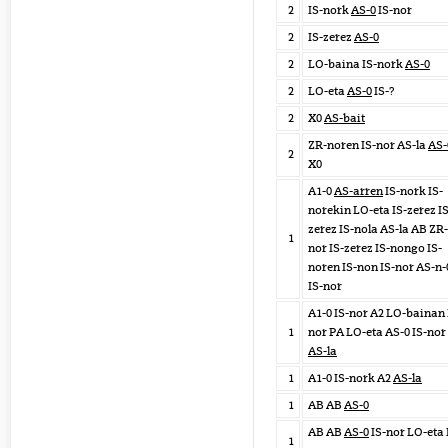
2
IS-nork
AS-0
IS-nor
2
IS-zerez
AS-0
2
LO-baina IS-nork
AS-0
2
LO-eta
AS-0
IS-?
2
X0
AS-bait
ZR-noren IS-nor AS-la
AS-
2
X0
A1-0
AS-arren
IS-nork IS-
norekin LO-eta IS-zerez IS
zerez IS-nola AS-la AB ZR-
1
nor IS-zerez IS-nongo IS-
noren IS-non IS-nor AS-n-
IS-nor
A1-0 IS-nor A2 LO-bainan 
1
nor PA LO-eta AS-0 IS-nor
AS-la
1
A1-0 IS-nork A2
AS-la
1
AB AB
AS-0
AB AB
AS-0
IS-nor LO-eta 
1