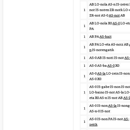
AB LO-nola AS-n IS-zerez 
1
nor IS-noren ZR-nork LO-
ZR-nor AS-0
AS-nor
AB
AB LO-nola X0
AS-0
LO-et
1
PA
1
AB PA
AS-bait
AB PA LO-eta AS-noiz AB
1
n
IS-norengatik
1
AS-0 AB IS-nori IS-nor
AS-
1
AS-0 AS-ba
AS-0
X0
AS-0
AS-la
LO-zein IS-non
1
AS-0 X0
AS-0 IS-gabe IS-non IS-no
1
LO-baino IS-nor AS-la LO
eta X0 AS-n IS-nor AB
AS-
AS-0 IS-non
AS-la
IS-nong
1
AS-n-0 IS-nor
AS-0 IS-non PA IS-nor
AS-
1
zerik