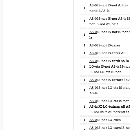
AS-0
IS-nor IS-nor AB IS-
1
nondik AS-la
AS-0
IS-nor IS-nor AS-la IS
1
nor IS-nor AS-bait
AS-0
IS-nor IS-nor IS-nor 
1
la
1
AS-0
IS-nor IS-zerez
1
AS-0
IS-nor IS-zerez AB
AS-0
IS-nor IS-zerik AS-la
1
LO-eta IS-nor AS-la IS-no
IS-nor LO-eta IS-nor
1
AS-0
IS-nor IS-zertarako 
AS-0
IS-nor LO-eta IS-nor
1
AS-la
AS-0
IS-nor LO-eta IS-nor
1
AS-la X0 LO-bainan AB AS
IS-nor AS-n AS-norentzat
1
AS-0
IS-nor LO-ezen
AS-0
IS-nor LO-ezen IS-no