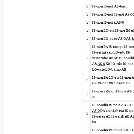
1
IS-non IS-nor
AS-bait
1
IS-non IS-nor IS-nor
AS-0
1
IS-non IS-nork
AS-0
1
IS-non LO-eta IS-nor X0
A
1
IS-non LO-gabe AS-0
AS-l
IS-non PA IS-nongo IS-no
IS-zertarako LO-edo IS-
1
zertarako X0 AB IS-nondi
AB
AS-0
X0 LO-edo IS-nor
LO-uste LO-baino AB
IS-non PA LO-eta IS-non
A
1
n-0
IS-nor X0 ZR-nor X0
IS-non ZR-non IS-nor
AS-
1
X0
IS-nondik IS-nola AB LO-
AS-0
DA-non LO-eta IS-no
1
IS-zerez AB IS-zerik AB A
ba
IS-nondik IS-non AS-0 LO