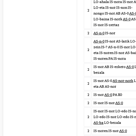
LO-ahala IS-nora IS-nor 
LO-eta IS-nor IS-non IS-
2
nongo IS-nor AB AS-0
AS-
LO-baina IS-nork
AS-0
AS
IS-nor IS-zertaz
2
AS-n-0
IS-nor
AS-n-0
IS-nor AS-larik LO
zein IS-? AS-n-0 IS-nor LO
2
eta IS-noren IS-nor AS-bai
IS-noren PA IS-nora
IS-nor AB IS-ezkero
AS-0
2
bezala
IS-nor AS-0
AS-nor-nork
L
2
eta AB AS-nor
2
IS-nor
AS-0
PA X0
2
IS-nor IS-nor
AS-0
IS-nor IS-nor LO-edo IS-n
2
LO-edo IS-nor LO-edo IS-
AS-ba
LO-bezala
2
IS-noren IS-nor
AS-0