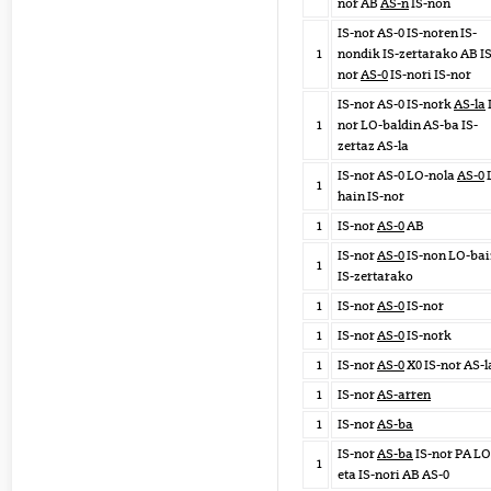
nor AB
AS-n
IS-non
IS-nor AS-0 IS-noren IS-
1
nondik IS-zertarako AB IS
nor
AS-0
IS-nori IS-nor
IS-nor AS-0 IS-nork
AS-la
1
nor LO-baldin AS-ba IS-
zertaz AS-la
IS-nor AS-0 LO-nola
AS-0
1
hain IS-nor
1
IS-nor
AS-0
AB
IS-nor
AS-0
IS-non LO-bai
1
IS-zertarako
1
IS-nor
AS-0
IS-nor
1
IS-nor
AS-0
IS-nork
1
IS-nor
AS-0
X0 IS-nor AS-l
1
IS-nor
AS-arren
1
IS-nor
AS-ba
IS-nor
AS-ba
IS-nor PA LO
1
eta IS-nori AB AS-0