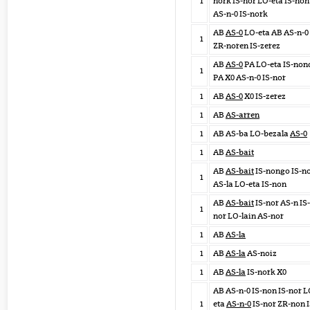
1
nork IS-nor LO-eta IS-non
AS-n-0 IS-nork
AB
AS-0
LO-eta AB AS-n-0
1
ZR-noren IS-zerez
AB
AS-0
PA LO-eta IS-non
1
PA X0 AS-n-0 IS-nor
1
AB
AS-0
X0 IS-zerez
1
AB
AS-arren
1
AB AS-ba LO-bezala
AS-0
1
AB
AS-bait
AB
AS-bait
IS-nongo IS-n
1
AS-la LO-eta IS-non
AB
AS-bait
IS-nor AS-n IS-
1
nor LO-lain AS-nor
1
AB
AS-la
1
AB
AS-la
AS-noiz
1
AB
AS-la
IS-nork X0
AB AS-n-0 IS-non IS-nor L
1
eta
AS-n-0
IS-nor ZR-non I