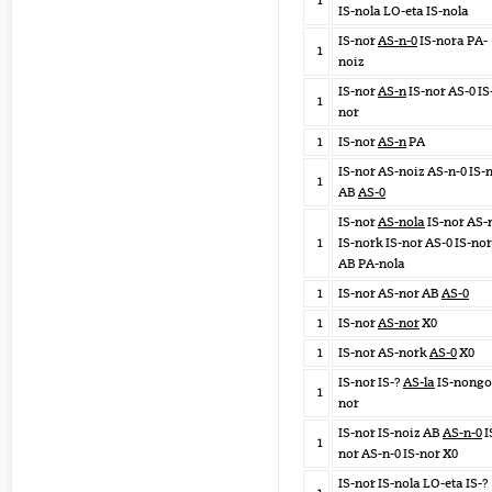
1
IS-nola LO-eta IS-nola
IS-nor
AS-n-0
IS-nora PA-
1
noiz
IS-nor
AS-n
IS-nor AS-0 IS
1
nor
1
IS-nor
AS-n
PA
IS-nor AS-noiz AS-n-0 IS-
1
AB
AS-0
IS-nor
AS-nola
IS-nor AS-
1
IS-nork IS-nor AS-0 IS-nor
AB PA-nola
1
IS-nor AS-nor AB
AS-0
1
IS-nor
AS-nor
X0
1
IS-nor AS-nork
AS-0
X0
IS-nor IS-?
AS-la
IS-nongo 
1
nor
IS-nor IS-noiz AB
AS-n-0
I
1
nor AS-n-0 IS-nor X0
IS-nor IS-nola LO-eta IS-?