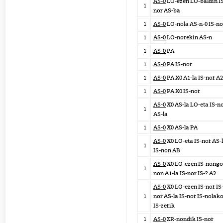
AS-0
LO-ezen LO-baldin I
1
nor AS-ba
1
AS-0
LO-nola AS-n-0 IS-no
1
AS-0
LO-norekin AS-n
1
AS-0
PA
1
AS-0
PA IS-nor
1
AS-0
PA X0 A1-la IS-nor A2
1
AS-0
PA X0 IS-nor
AS-0
X0 AS-la LO-eta IS-n
1
AS-la
1
AS-0
X0 AS-la PA
AS-0
X0 LO-eta IS-nor AS-
1
IS-non AB
AS-0
X0 LO-ezen IS-nongo 
1
non A1-la IS-nor IS-? A2
AS-0
X0 LO-ezen IS-nor IS
1
nor AS-la IS-nor IS-nolak
IS-zerik
1
AS-0
ZR-nondik IS-nor