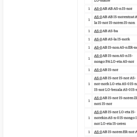
LO-maite
1
AS-0
AB AB AS-n IS-nor
AS-0
AB AB IS-norentzat 
1
la IS-nor IS-noren IS-non
1
AS-0
AB AS-ba
1
AS-0
AB AS-la IS-nork
1
AS-0
AB IS-non AS-n ER-n
AS-0
AB IS-non AS-n IS-
1
nongo PA LO-eta AS-nor
1
AS-0
AB IS-nor
AS-0
AB IS-nor IS-nor AS-
1
nor-nork LO-eta AS-0 IS-n
IS-nor LO-bezala AS-0 IS
AS-0
AB IS-nor IS-noren Z
1
nori IS-nor
AS-0
AB IS-nor LO-eta IS-
1
norekin AS-n-0 IS-nongo I
nor LO-eta IS-zerez
1
AS-0
AB IS-noren ER-nor 