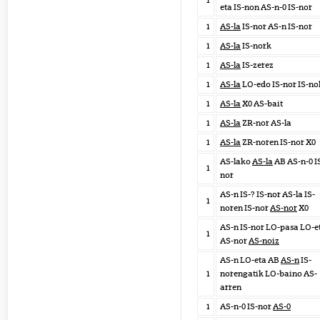
1
eta IS-non AS-n-0 IS-nor
1
AS-la
IS-nor AS-n IS-nor
1
AS-la
IS-nork
1
AS-la
IS-zerez
1
AS-la
LO-edo IS-nor IS-no
1
AS-la
X0 AS-bait
1
AS-la
ZR-nor AS-la
1
AS-la
ZR-noren IS-nor X0
AS-lako
AS-la
AB AS-n-0 I
1
nor
AS-n IS-? IS-nor AS-la IS-
1
noren IS-nor
AS-nor
X0
AS-n IS-nor LO-pasa LO-e
1
AS-nor
AS-noiz
AS-n LO-eta AB
AS-n
IS-
1
norengatik LO-baino AS-
arren
1
AS-n-0 IS-nor
AS-0