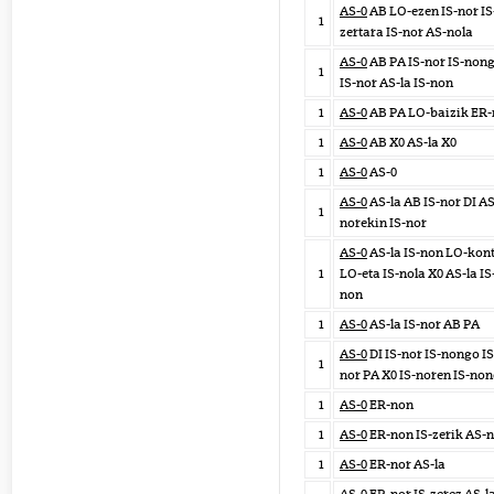
AS-0
AB LO-ezen IS-nor IS
1
zertara IS-nor AS-nola
AS-0
AB PA IS-nor IS-non
1
IS-nor AS-la IS-non
1
AS-0
AB PA LO-baizik ER-
1
AS-0
AB X0 AS-la X0
1
AS-0
AS-0
AS-0
AS-la AB IS-nor DI AS
1
norekin IS-nor
AS-0
AS-la IS-non LO-kon
1
LO-eta IS-nola X0 AS-la IS
non
1
AS-0
AS-la IS-nor AB PA
AS-0
DI IS-nor IS-nongo IS
1
nor PA X0 IS-noren IS-no
1
AS-0
ER-non
1
AS-0
ER-non IS-zerik AS-n
1
AS-0
ER-nor AS-la