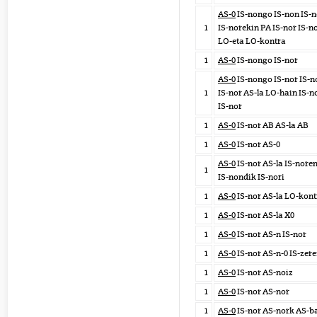
AS-0
IS-nongo IS-non IS-n
1
IS-norekin PA IS-nor IS-n
LO-eta LO-kontra
1
AS-0
IS-nongo IS-nor
AS-0
IS-nongo IS-nor IS-n
1
IS-nor AS-la LO-hain IS-n
IS-nor
1
AS-0
IS-nor AB AS-la AB
1
AS-0
IS-nor AS-0
AS-0
IS-nor AS-la IS-nore
1
IS-nondik IS-nori
1
AS-0
IS-nor AS-la LO-kont
1
AS-0
IS-nor AS-la X0
1
AS-0
IS-nor AS-n IS-nor
1
AS-0
IS-nor AS-n-0 IS-zere
1
AS-0
IS-nor AS-noiz
1
AS-0
IS-nor AS-nor
1
AS-0
IS-nor AS-nork AS-ba