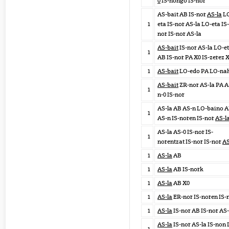
0
IS-nongo IS-nor
AS-bait AB IS-nor
AS-la
L
1
eta IS-nor AS-la LO-eta IS-
nor IS-nor AS-la
AS-bait
IS-nor AS-la LO-e
1
AB IS-nor PA X0 IS-zerez 
1
AS-bait
LO-edo PA LO-na
AS-bait
ZR-nor AS-la PA A
1
n-0 IS-nor
AS-la AB AS-n LO-baino 
1
AS-n IS-noren IS-nor
AS-l
AS-la AS-0 IS-nor IS-
1
norentzat IS-nor IS-nor
AS
1
AS-la
AB
1
AS-la
AB IS-nork
1
AS-la
AB X0
1
AS-la
ER-nor IS-noren IS-
1
AS-la
IS-nor AB IS-nor AS-
AS-la
IS-nor AS-la IS-non 