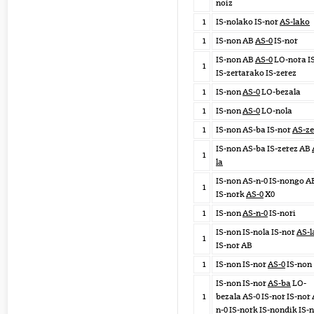
noiz
1
IS-nolako IS-nor
AS-lako
1
IS-non AB
AS-0
IS-nor
IS-non AB
AS-0
LO-nora I
1
IS-zertarako IS-zerez
1
IS-non
AS-0
LO-bezala
1
IS-non
AS-0
LO-nola
1
IS-non AS-ba IS-nor
AS-ze
IS-non AS-ba IS-zerez AB
1
la
IS-non AS-n-0 IS-nongo A
1
IS-nork
AS-0
X0
1
IS-non
AS-n-0
IS-nori
IS-non IS-nola IS-nor
AS-l
1
IS-nor AB
1
IS-non IS-nor
AS-0
IS-non
IS-non IS-nor
AS-ba
LO-
1
bezala AS-0 IS-nor IS-nor 
n-0 IS-nork IS-nondik IS-