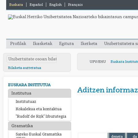
Euskara
Español
English
Français
Profilak
Ikasketak
Egitura
Ikerketa
Unibertsitatera 
UPV/EHU
Euskara Institut
Bilaketa aurreratua
EUSKARA INSTITUTUA
Aditzen informaz
Institutua
Institutuaz
Kokalekua eta kontaktua
"Rudolf de Rijk" liburutegia
Gramatika
Sareko Euskal Gramatika
denera
da