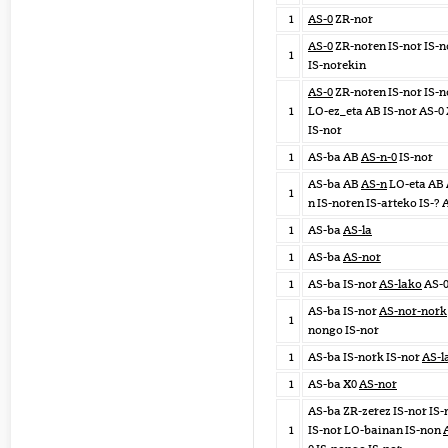
1
AS-0
ZR-nor
AS-0
ZR-noren IS-nor IS-
1
IS-norekin
AS-0
ZR-noren IS-nor IS-
1
LO-ez_eta AB IS-nor AS-0
IS-nor
1
AS-ba AB
AS-n-0
IS-nor
AS-ba AB
AS-n
LO-eta AB 
1
n IS-noren IS-arteko IS-? 
1
AS-ba
AS-la
1
AS-ba
AS-nor
1
AS-ba IS-nor
AS-lako
AS-
AS-ba IS-nor
AS-nor-nork
1
nongo IS-nor
1
AS-ba IS-nork IS-nor
AS-l
1
AS-ba X0
AS-nor
AS-ba ZR-zerez IS-nor IS-
1
IS-nor LO-bainan IS-non