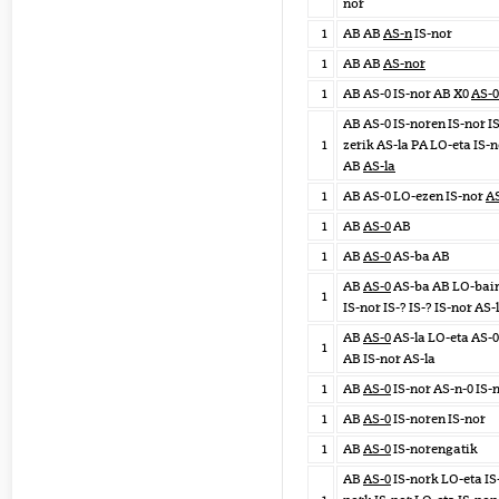
nor
1
AB AB
AS-n
IS-nor
1
AB AB
AS-nor
1
AB AS-0 IS-nor AB X0
AS-0
AB AS-0 IS-noren IS-nor IS
1
zerik AS-la PA LO-eta IS-
AB
AS-la
1
AB AS-0 LO-ezen IS-nor
AS
1
AB
AS-0
AB
1
AB
AS-0
AS-ba AB
AB
AS-0
AS-ba AB LO-bai
1
IS-nor IS-? IS-? IS-nor AS-
AB
AS-0
AS-la LO-eta AS-0
1
AB IS-nor AS-la
1
AB
AS-0
IS-nor AS-n-0 IS-
1
AB
AS-0
IS-noren IS-nor
1
AB
AS-0
IS-norengatik
AB
AS-0
IS-nork LO-eta IS