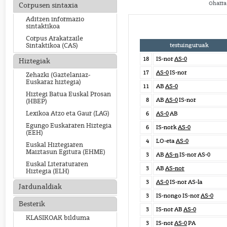
Oharra:
Corpusen sintaxia
Aditzen informazio
sintaktikoa
Corpus Arakatzaile
testuinguruak
Sintaktikoa (CAS)
18
IS-nor
AS-0
Hiztegiak
17
AS-0
IS-nor
Zehazki (Gaztelaniaz-
Euskaraz hiztegia)
11
AB
AS-0
Hiztegi Batua Euskal Prosan
8
AB
AS-0
IS-nor
(HBEP)
Lexikoa Atzo eta Gaur (LAG)
6
AS-0
AB
Egungo Euskararen Hiztegia
6
IS-nork
AS-0
(EEH)
4
LO-eta
AS-0
Euskal Hiztegiaren
Maiztasun Egitura (EHME)
3
AB
AS-n
IS-nor AS-0
Euskal Literaturaren
3
AB
AS-nor
Hiztegia (ELH)
3
AS-0
IS-nor AS-la
Jardunaldiak
3
IS-nongo IS-nor
AS-0
Besterik
3
IS-nor AB
AS-0
KLASIKOAK bilduma
3
IS-nor
AS-0
PA