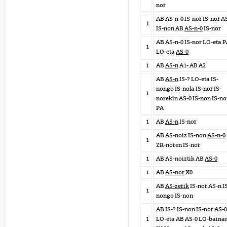
nor
AB AS-n-0 IS-nor IS-nor A
1
IS-non AB
AS-n-0
IS-nor
AB AS-n-0 IS-nor LO-eta 
1
LO-eta
AS-0
1
AB
AS-n
A1- AB A2
AB
AS-n
IS-? LO-eta IS-
nongo IS-nola IS-nor IS-
1
norekin AS-0 IS-non IS-no
PA
1
AB
AS-n
IS-nor
AB AS-noiz IS-non
AS-n-0
1
ZR-noren IS-nor
1
AB AS-noiztik AB
AS-0
1
AB
AS-nor
X0
AB
AS-zerik
IS-nor AS-n I
1
nongo IS-non
AB IS-? IS-non IS-nor AS-0
1
LO-eta AB AS-0 LO-baina