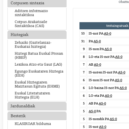
Oharra:
Corpusen sintaxia
Aditzen informazio
sintaktikoa
Corpus Arakatzaile
testuinguruak
Sintaktikoa (CAS)
53
IS-nor PA
AS-0
Hiztegiak
31
PA
AS-0
Zehazki (Gaztelaniaz-
Euskaraz hiztegia)
9
IS-non PA
AS-0
Hiztegi Batua Euskal Prosan
8
LO-eta IS-nor PA
AS-0
(HBEP)
Lexikoa Atzo eta Gaur (LAG)
7
AB
AS-0
Egungo Euskararen Hiztegia
7
IS-noren IS-nor PA
AS-0
(EEH)
6
IS-non IS-nor PA
AS-0
Euskal Hiztegiaren
Maiztasun Egitura (EHME)
6
LO-baina IS-nor PA
AS-0
Euskal Literaturaren
6
LO-eta PA
AS-0
Hiztegia (ELH)
5
AB PA
AS-0
Jardunaldiak
5
AS-0
PA
Besterik
5
IS-nondik PA
AS-0
KLASIKOAK bilduma
5
IS-nor
AS-0