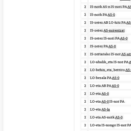
2
IS-nork AS-n IS-nori PA
A
2
IS-nork PA
AS-0
2
IS-zerez AB LO-hitz PA
AS
2
IS-zerez
AS-norentzat
2
IS-zerez IS-nori PA
AS-0
2
IS-zerez PA
AS-0
2
IS-zertarako IS-nor
AS-ar
2
LO-ahalik_eta IS-nor PA
A
2
LO-behin_eta_berriro
AS-
2
LO-bezala PA
AS-0
2
LO-eta AB PA
AS-0
2
LO-eta
AS-0
2
LO-eta
AS-0
IS-nor PA
2
LO-eta
AS-la
2
LO-eta AS-nork
AS-0
2
LO-eta IS-nongo IS-nor P