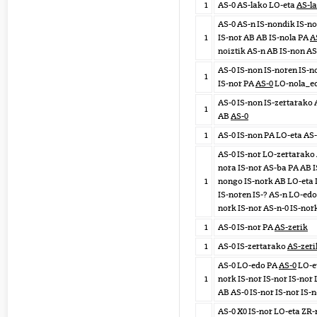
1
AS-0 AS-lako LO-eta
AS-l
AS-0 AS-n IS-nondik IS-no
1
IS-nor AB AB IS-nola PA
A
noiztik AS-n AB IS-non AS
AS-0 IS-non IS-noren IS-
1
IS-nor PA
AS-0
LO-nola_ed
AS-0 IS-non IS-zertarako 
1
AB
AS-0
1
AS-0 IS-non PA LO-eta AS
AS-0 IS-nor LO-zertarako 
nora IS-nor AS-ba PA AB I
1
nongo IS-nork AB LO-eta 
IS-noren IS-? AS-n LO-ed
nork IS-nor AS-n-0 IS-nor
1
AS-0 IS-nor PA
AS-zerik
1
AS-0 IS-zertarako
AS-zeri
AS-0 LO-edo PA
AS-0
LO-e
1
nork IS-nor IS-nor IS-nor 
AB AS-0 IS-nor IS-nor IS-
AS-0 X0 IS-nor LO-eta ZR