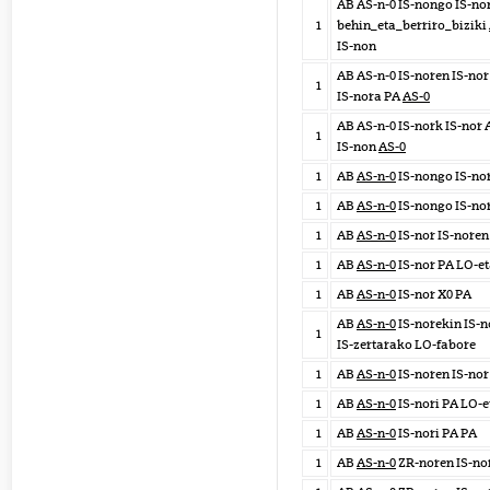
AB AS-n-0 IS-nongo IS-no
1
behin_eta_berriro_biziki
IS-non
AB AS-n-0 IS-noren IS-nor
1
IS-nora PA
AS-0
AB AS-n-0 IS-nork IS-nor 
1
IS-non
AS-0
1
AB
AS-n-0
IS-nongo IS-no
1
AB
AS-n-0
IS-nongo IS-nor
1
AB
AS-n-0
IS-nor IS-noren
1
AB
AS-n-0
IS-nor PA LO-et
1
AB
AS-n-0
IS-nor X0 PA
AB
AS-n-0
IS-norekin IS-n
1
IS-zertarako LO-fabore
1
AB
AS-n-0
IS-noren IS-nor
1
AB
AS-n-0
IS-nori PA LO-e
1
AB
AS-n-0
IS-nori PA PA
1
AB
AS-n-0
ZR-noren IS-nor