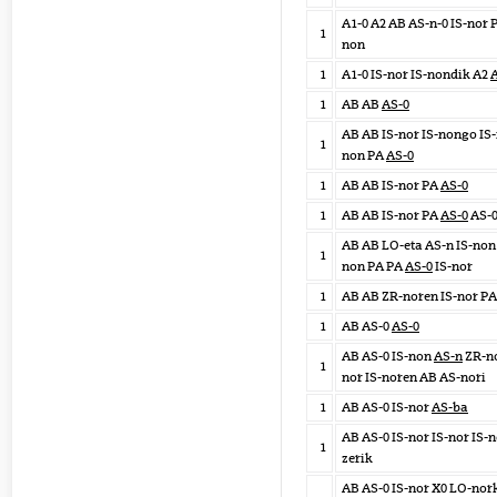
A1-0 A2 AB AS-n-0 IS-nor 
1
non
1
A1-0 IS-nor IS-nondik A2
1
AB AB
AS-0
AB AB IS-nor IS-nongo IS-
1
non PA
AS-0
1
AB AB IS-nor PA
AS-0
1
AB AB IS-nor PA
AS-0
AS-0
AB AB LO-eta AS-n IS-non 
1
non PA PA
AS-0
IS-nor
1
AB AB ZR-noren IS-nor P
1
AB AS-0
AS-0
AB AS-0 IS-non
AS-n
ZR-no
1
nor IS-noren AB AS-nori
1
AB AS-0 IS-nor
AS-ba
AB AS-0 IS-nor IS-nor IS-
1
zerik
AB AS-0 IS-nor X0 LO-nork