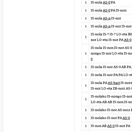
1
IS-nola
AS-0
PA
1
IS-nola
AS-0
PA IS-non
1
IS-nola
AS-n
IS-nor
1
IS-nola
AS-n
IS-nor IS-nor
IS-nola IS-? IS-? LO-eta X0
1
nor LO-eta IS-nor PA
AS-0
IS-nola IS-non IS-nor AS-0
1
nongo IS-nor LO-eta IS-no
0
1
IS-nola IS-nor AS-0 AB PA
1
IS-nola IS-nor PA PA LO-e
IS-nola PA
AS-bait
IS-nore
1
IS-nor LO-eta ZR-nori AS-
IS-nolako IS-nongo IS-nor
1
LO-eta AB AB IS-non IS-n
1
IS-nolako IS-nor AS-noiz
1
IS-nolako IS-nor PA
AS-0
1
IS-non AB
AS-0
IS-nor PA