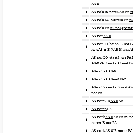
AS-0
1
AS-nola IS-noren AB PA
A
1
AS-nola LO-aurrera PA
AS
1
AS-nola PA
AS-nongoetar
1
AS-nor
AS-0
AS-nor LO-baino IS-nor 
1
non AS-n IS-? AB IS-nor A
AS-nor LO-eta AS-nor PA
1
AS-0
PA IS-nork AS-nor IS
1
AS-nor PA
AS-0
1
AS-nor PA
AS-n-0
IS-?
AS-nor
ZR-nork IS-nor AS-
1
nor PA
1
AS-norekin
AS-0
AB
1
AS-noren
PA
AS-nork
AS-0
AB PA AS-no
1
noren IS-nor PA
1
AS-nork
AS-0
IS-noren PA 