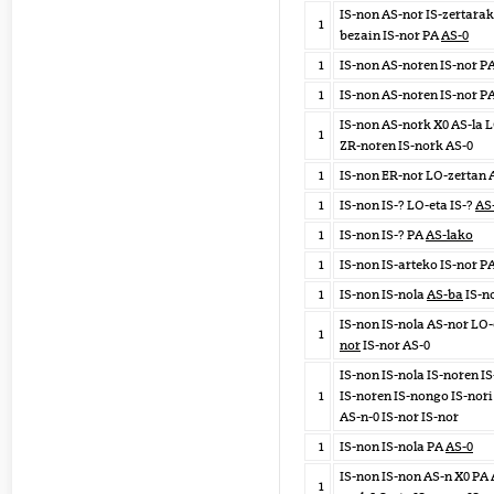
IS-non AS-nor IS-zertara
1
bezain IS-nor PA
AS-0
1
IS-non AS-noren IS-nor P
1
IS-non AS-noren IS-nor P
IS-non AS-nork X0 AS-la 
1
ZR-noren IS-nork AS-0
1
IS-non ER-nor LO-zertan 
1
IS-non IS-? LO-eta IS-?
AS
1
IS-non IS-? PA
AS-lako
1
IS-non IS-arteko IS-nor P
1
IS-non IS-nola
AS-ba
IS-n
IS-non IS-nola AS-nor LO
1
nor
IS-nor AS-0
IS-non IS-nola IS-noren I
1
IS-noren IS-nongo IS-nori
AS-n-0 IS-nor IS-nor
1
IS-non IS-nola PA
AS-0
IS-non IS-non AS-n X0 PA 
1