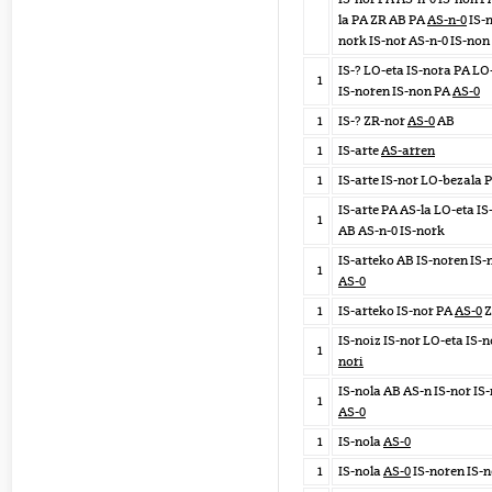
la PA ZR AB PA
AS-n-0
IS-n
nork IS-nor AS-n-0 IS-non
IS-? LO-eta IS-nora PA LO
1
IS-noren IS-non PA
AS-0
1
IS-? ZR-nor
AS-0
AB
1
IS-arte
AS-arren
1
IS-arte IS-nor LO-bezala 
IS-arte PA AS-la LO-eta I
1
AB AS-n-0 IS-nork
IS-arteko AB IS-noren IS-
1
AS-0
1
IS-arteko IS-nor PA
AS-0
Z
IS-noiz IS-nor LO-eta IS-
1
nori
IS-nola AB AS-n IS-nor IS-
1
AS-0
1
IS-nola
AS-0
1
IS-nola
AS-0
IS-noren IS-n