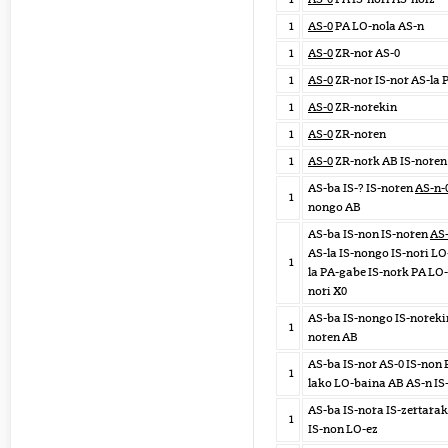
1
AS-0
PA LO-nola AS-n
1
AS-0
ZR-nor AS-0
1
AS-0
ZR-nor IS-nor AS-la 
1
AS-0
ZR-norekin
1
AS-0
ZR-noren
1
AS-0
ZR-nork AB IS-noren
AS-ba IS-? IS-noren
AS-n-
1
nongo AB
AS-ba IS-non IS-noren
AS
AS-la IS-nongo IS-nori LO
1
la PA-gabe IS-nork PA LO-
nori X0
AS-ba IS-nongo IS-norek
1
noren AB
AS-ba IS-nor AS-0 IS-non 
1
lako LO-baina AB AS-n IS
AS-ba IS-nora IS-zertara
1
IS-non LO-ez