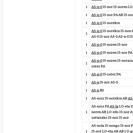
1
AS-n-0
IS-nor IS-noren LO
1
AS-n-0
IS-nor PA AB IS-no
1
AS-n-0
IS-norekin
AS-n-0
IS-norekin IS-non 
1
AS-0 IS-nor AS-0 AS-n-0 I
1
AS-n-0
IS-noren IS-nor
1
AS-n-0
IS-noren IS-nor PA
AS-n-0
IS-noren IS-norain
1
zerez PA
1
AS-n-0
IS-zerez PA
1
AS-n
IS-nor AS-0
1
AS-n
X0
1
AS-noiz IS-norekin AB
AS
AS-noiz PA
AS-la
LO-eta IS
1
noren AB LO-edo IS-nor AS
zertarako IS-nor IS-nor
AS-nola IS-nongo IS-nor 
1
IS-nor LO-eta AB AB LO-