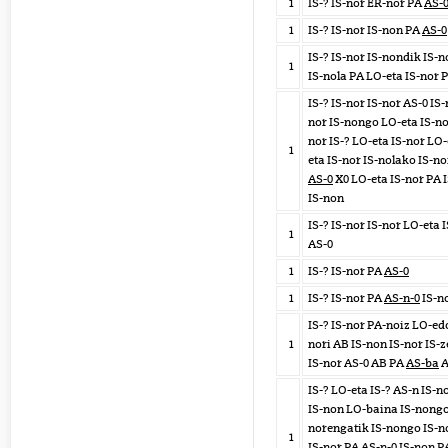
1
IS-? IS-nor ER-nor PA
AS-
1
IS-? IS-nor IS-non PA
AS-0
IS-? IS-nor IS-nondik IS-n
1
IS-nola PA LO-eta IS-nor 
IS-? IS-nor IS-nor AS-0 IS
nor IS-nongo LO-eta IS-no
nor IS-? LO-eta IS-nor LO-
1
eta IS-nor IS-nolako IS-n
AS-0
X0 LO-eta IS-nor PA 
IS-non
IS-? IS-nor IS-nor LO-eta 
1
AS-0
1
IS-? IS-nor PA
AS-0
1
IS-? IS-nor PA
AS-n-0
IS-n
IS-? IS-nor PA-noiz LO-ed
1
nori AB IS-non IS-nor IS-
IS-nor AS-0 AB PA
AS-ba
A
IS-? LO-eta IS-? AS-n IS-n
IS-non LO-baina IS-nongo
norengatik IS-nongo IS-n
1
IS-nor PA AS-n-0 IS-non P