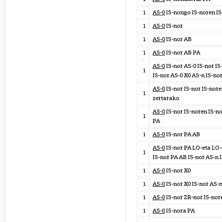
1
AS-0
IS-nongo IS-noren IS
1
AS-0
IS-nor
1
AS-0
IS-nor AB
1
AS-0
IS-nor AB PA
AS-0
IS-nor AS-0 IS-nor IS
1
IS-nor AS-0 X0 AS-n IS-no
AS-0
IS-nor IS-nor IS-nore
1
zertarako
AS-0
IS-nor IS-noren IS-no
1
PA
1
AS-0
IS-nor PA AB
AS-0
IS-nor PA LO-eta LO-
1
IS-nor PA AB IS-nor AS-n 
1
AS-0
IS-nor X0
1
AS-0
IS-nor X0 IS-nor AS-n
1
AS-0
IS-nor ZR-nor IS-nor
1
AS-0
IS-nora PA