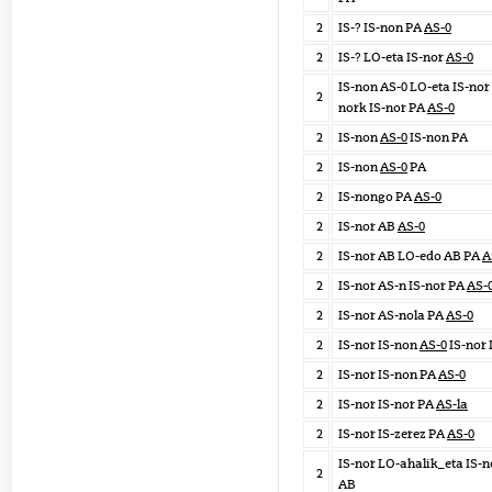
2
IS-? IS-non PA
AS-0
2
IS-? LO-eta IS-nor
AS-0
IS-non AS-0 LO-eta IS-no
2
nork IS-nor PA
AS-0
2
IS-non
AS-0
IS-non PA
2
IS-non
AS-0
PA
2
IS-nongo PA
AS-0
2
IS-nor AB
AS-0
2
IS-nor AB LO-edo AB PA
A
2
IS-nor AS-n IS-nor PA
AS-
2
IS-nor AS-nola PA
AS-0
2
IS-nor IS-non
AS-0
IS-nor 
2
IS-nor IS-non PA
AS-0
2
IS-nor IS-nor PA
AS-la
2
IS-nor IS-zerez PA
AS-0
IS-nor LO-ahalik_eta IS-
2
AB