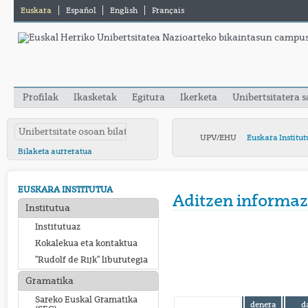
Euskara
Español
English
Français
Profilak
Ikasketak
Egitura
Ikerketa
Unibertsitatera 
UPV/EHU
Euskara Institut
Bilaketa aurreratua
EUSKARA INSTITUTUA
Aditzen informaz
Institutua
Institutuaz
Kokalekua eta kontaktua
"Rudolf de Rijk" liburutegia
Gramatika
Sareko Euskal Gramatika
denera
d