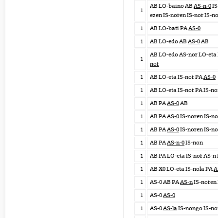
AB LO-baino AB
AS-n-0
IS
1
ezen IS-noren IS-nor IS-n
1
AB LO-bati PA
AS-0
1
AB LO-edo AB
AS-0
AB
AB LO-edo AS-nor LO-eta 
1
nor
1
AB LO-eta IS-nor PA
AS-0
1
AB LO-eta IS-nor PA IS-n
1
AB PA
AS-0
AB
1
AB PA
AS-0
IS-noren IS-n
1
AB PA
AS-0
IS-noren IS-no
1
AB PA
AS-n-0
IS-non
1
AB PA LO-eta IS-nor AS-n
1
AB X0 LO-eta IS-nola PA
A
1
AS-0 AB PA
AS-n
IS-noren 
1
AS-0
AS-0
1
AS-0
AS-la
IS-nongo IS-no