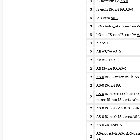
3
IS-norekin PA
AS-0
3
IS-nori IS-nor PA
AS-0
3
IS-zerez
AS-0
3
LO-ahalik_eta IS-noren 
3
LO-eta IS-non IS-nor PA
A
3
ZR
AS-0
2
AB AB PA
AS-0
2
AB
AS-0
ZR
2
AB IS-nor PA
AS-0
2
AS-0
AB IS-zerez AS-la AS
2
AS-0
IS-nor PA
AS-0
IS-noren LO-huts LO-e
2
noren IS-nor IS-zertarako
2
AS-0
IS-nork AS-0 IS-nork
2
AS-0
IS-nork IS-zerez AS-
2
AS-0
ZR-nor PA
AS-nor
AS-la
AS-n LO-gau
2
PA