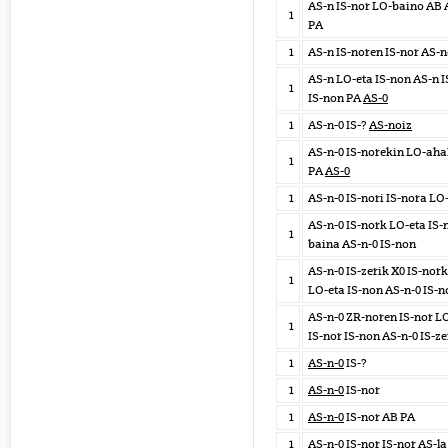
AS-n IS-nor LO-baino AB
1
PA
1
AS-n IS-noren IS-nor AS-
AS-n LO-eta IS-non AS-n I
1
IS-non PA
AS-0
1
AS-n-0 IS-?
AS-noiz
AS-n-0 IS-norekin LO-ahal
1
PA
AS-0
1
AS-n-0 IS-nori IS-nora LO
AS-n-0 IS-nork LO-eta IS-
1
baina AS-n-0 IS-non
AS-n-0 IS-zerik X0 IS-nor
1
LO-eta IS-non AS-n-0 IS-n
AS-n-0 ZR-noren IS-nor L
1
IS-nor IS-non AS-n-0 IS-ze
1
AS-n-0
IS-?
1
AS-n-0
IS-nor
1
AS-n-0
IS-nor AB PA
1
AS-n-0
IS-nor IS-nor AS-la