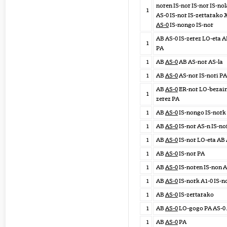
noren IS-nor IS-nor IS-no
1
AS-0 IS-nor IS-zertarako 
AS-0
IS-nongo IS-nor
AB AS-0 IS-zerez LO-eta 
1
PA
1
AB
AS-0
AB AS-nor AS-la
1
AB
AS-0
AS-nor IS-nori PA
AB
AS-0
ER-nor LO-bezain 
1
zerez PA
1
AB
AS-0
IS-nongo IS-nork 
1
AB
AS-0
IS-nor AS-n IS-no
1
AB
AS-0
IS-nor LO-eta AB 
1
AB
AS-0
IS-nor PA
1
AB
AS-0
IS-noren IS-non A
1
AB
AS-0
IS-nork A1-0 IS-n
1
AB
AS-0
IS-zertarako
1
AB
AS-0
LO-gogo PA AS-0 
1
AB
AS-0
PA