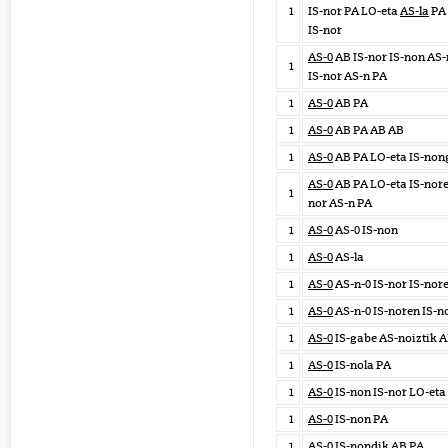
1
IS-nor PA LO-eta
AS-la
PA 
IS-nor
AS-0
AB IS-nor IS-non AS-
1
IS-nor AS-n PA
1
AS-0
AB PA
1
AS-0
AB PA AB AB
1
AS-0
AB PA LO-eta IS-non
AS-0
AB PA LO-eta IS-nore
1
nor AS-n PA
1
AS-0
AS-0 IS-non
1
AS-0
AS-la
1
AS-0
AS-n-0 IS-nor IS-nor
1
AS-0
AS-n-0 IS-noren IS-n
1
AS-0
IS-gabe AS-noiztik A
1
AS-0
IS-nola PA
1
AS-0
IS-non IS-nor LO-eta
1
AS-0
IS-non PA
1
AS-0
IS-nondik AB PA