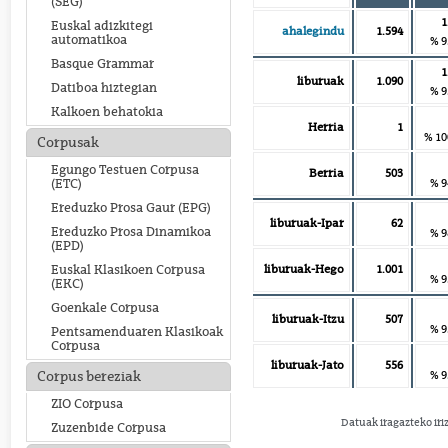
(SEG)
1
Euskal adizkitegi
ahalegindu
1.594
automatikoa
% 9
Basque Grammar
1
liburuak
1.090
Datiboa hiztegian
% 9
Kalkoen behatokia
Herria
1
% 10
Corpusak
Egungo Testuen Corpusa
Berria
503
% 9
(ETC)
Ereduzko Prosa Gaur (EPG)
liburuak-Ipar
62
Ereduzko Prosa Dinamikoa
% 9
(EPD)
liburuak-Hego
1.001
Euskal Klasikoen Corpusa
% 9
(EKC)
Goenkale Corpusa
liburuak-Itzu
507
% 9
Pentsamenduaren Klasikoak
Corpusa
liburuak-Jato
556
% 9
Corpus bereziak
ZIO Corpusa
Datuak iragazteko iri
Zuzenbide Corpusa