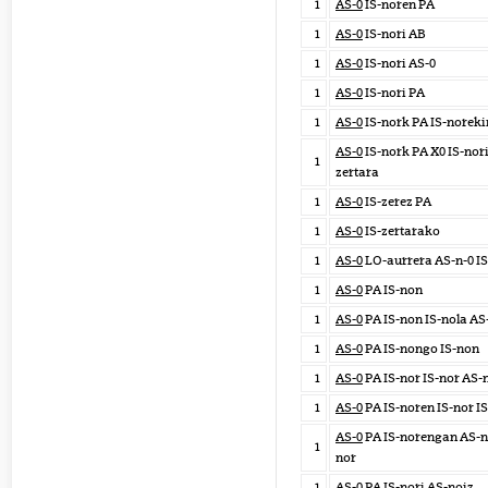
1
AS-0
IS-noren PA
1
AS-0
IS-nori AB
1
AS-0
IS-nori AS-0
1
AS-0
IS-nori PA
1
AS-0
IS-nork PA IS-noreki
AS-0
IS-nork PA X0 IS-nori
1
zertara
1
AS-0
IS-zerez PA
1
AS-0
IS-zertarako
1
AS-0
LO-aurrera AS-n-0 IS
1
AS-0
PA IS-non
1
AS-0
PA IS-non IS-nola AS
1
AS-0
PA IS-nongo IS-non
1
AS-0
PA IS-nor IS-nor AS-
1
AS-0
PA IS-noren IS-nor IS
AS-0
PA IS-norengan AS-n 
1
nor
1
AS-0
PA IS-nori AS-noiz