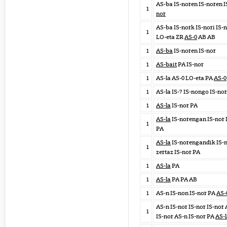
AS-ba IS-noren IS-noren I
1
nor
AS-ba IS-nork IS-nori IS-
1
LO-eta ZR
AS-0
AB AB
1
AS-ba
IS-noren IS-nor
1
AS-bait
PA IS-nor
1
AS-la AS-0 LO-eta PA
AS-0
1
AS-la IS-? IS-nongo IS-no
1
AS-la
IS-nor PA
AS-la
IS-norengan IS-nor 
1
PA
AS-la
IS-norengandik IS-n
1
zertaz IS-nor PA
1
AS-la
PA
1
AS-la
PA PA AB
1
AS-n IS-non IS-nor PA
AS-
AS-n IS-nor IS-nor IS-nor
1
IS-nor AS-n IS-nor PA
AS-