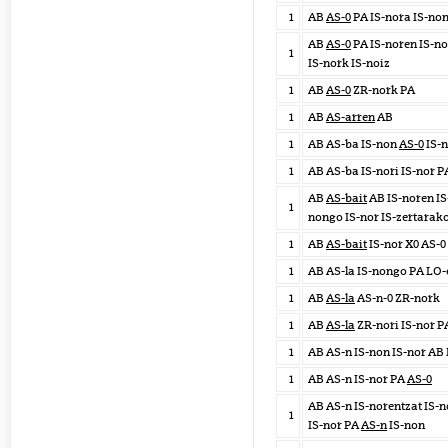
1
AB
AS-0
PA IS-nora IS-non
AB
AS-0
PA IS-noren IS-no
1
IS-nork IS-noiz
1
AB
AS-0
ZR-nork PA
1
AB
AS-arren
AB
1
AB AS-ba IS-non
AS-0
IS-
1
AB AS-ba IS-nori IS-nor 
AB
AS-bait
AB IS-noren IS
1
nongo IS-nor IS-zertarak
1
AB
AS-bait
IS-nor X0 AS-0
1
AB AS-la IS-nongo PA LO-
1
AB
AS-la
AS-n-0 ZR-nork
1
AB
AS-la
ZR-nori IS-nor P
1
AB AS-n IS-non IS-nor AB
1
AB AS-n IS-nor PA
AS-0
AB AS-n IS-norentzat IS-n
1
IS-nor PA
AS-n
IS-non