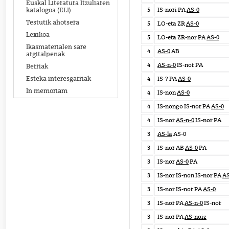
Euskal Literatura Itzuliaren
5
IS-nori PA
AS-0
katalogoa (ELI)
Testutik ahotsera
5
LO-eta ZR
AS-0
Lexikoa
5
LO-eta ZR-nor PA
AS-0
Ikasmaterialen sare
4
AS-0
AB
argitalpenak
4
AS-n-0
IS-nor PA
Berriak
Esteka interesgarriak
4
IS-? PA
AS-0
In memoriam
4
IS-non
AS-0
4
IS-nongo IS-nor PA
AS-0
4
IS-nor
AS-n-0
IS-nor PA
3
AS-la
AS-0
3
IS-nor AB
AS-0
PA
3
IS-nor
AS-0
PA
3
IS-nor IS-non IS-nor PA
AS
3
IS-nor IS-nor PA
AS-0
3
IS-nor PA
AS-n-0
IS-nor
3
IS-nor PA
AS-noiz