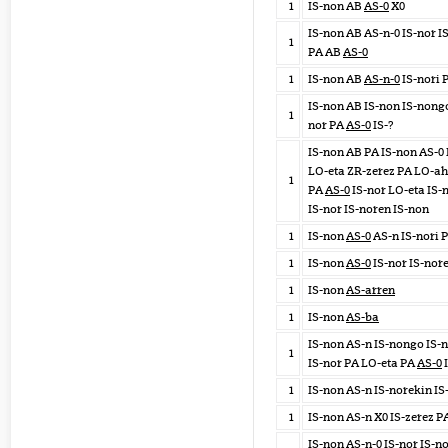
1
IS-non AB
AS-0
X0
IS-non AB AS-n-0 IS-nor I
1
PA AB
AS-0
1
IS-non AB
AS-n-0
IS-nori 
IS-non AB IS-non IS-nongo
1
nor PA
AS-0
IS-?
IS-non AB PA IS-non AS-0 
LO-eta ZR-zerez PA LO-ah
1
PA
AS-0
IS-nor LO-eta IS
IS-nor IS-noren IS-non
1
IS-non
AS-0
AS-n IS-nori 
1
IS-non
AS-0
IS-nor IS-nor
1
IS-non
AS-arren
1
IS-non
AS-ba
IS-non AS-n IS-nongo IS-n
1
IS-nor PA LO-eta PA
AS-0
I
1
IS-non AS-n IS-norekin IS
1
IS-non AS-n X0 IS-zerez P
IS-non AS-n-0 IS-nor IS-n