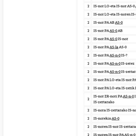
2
IS-nor LO-eta IS-nor AS-0
2
IS-nor LO-eta IS-noren IS
2
IS-nor PA AB
AS-0
2
IS-nor PA
AS-0
AB
2
IS-nor PA
AS-0
IS-nor
2
IS-nor PA
AS-la
AS-0
2
IS-nor PA
AS-n-0
IS-?
2
IS-nor PA
AS-n-0
IS-zerez
2
IS-nor PA
AS-n-0
IS-zerta
2
IS-nor PA LO-eta IS-nor P
2
IS-nor PA LO-eta IS-zerik
IS-nor ZR-nori PA
AS-n-0
I
2
IS-zertarako
2
IS-nora IS-zertarako IS-n
2
IS-norekin
AS-0
2
IS-noren IS-nor IS-zertar
2
IS-noren IS-nor PA
AS-n-0