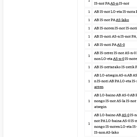
1
IS-nor PA
AS-n
IS-nor
1
AB IS-nor LO-eta IS-nora
1
AB IS-nor PA
AS-lako
1
AB IS-noren IS-nor IS-nor
1
AB IS-nori AS-n IS-nor PA
1
AB IS-nori PA
AS-0
AB IS-zerez IS-nor AS-n-0
1
non LO-eta
AS-n-0
IS-nore
1
AB IS-zertarako IS-zerik 
AB LO-atsegin AS-n AB AS
1
n IS-nori AB PA LO-eta IS
arren
AB LO-baino AB AS-0 AB 
1
nongo IS-nor AS-la IS-nor
atsegin
AB LO-baino AB
AS-0
IS-n
nor PA LO-baina AS-0 IS-n
1
nongo IS-noren LO-eta IS
IS-non AS-lako