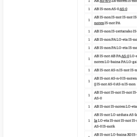
1
AB
AS-n-0
ZR-noren IS-no
1
AB IS-non AS-0
AS-0
AB IS-non IS-nor IS-nor I
1
noren
IS-nor PA
1
AB IS-non IS-zertarako IS
1
AB IS-non PA LO-eta IS-n
1
AB IS-non PA LO-eta IS-n
AB IS-nor AB PA
AS-0
LO-e
1
noren LO-baina PA LO-ga
1
AB IS-nor AS-n IS-nor IS
AB IS-nor AS-n-0 IS-noren
1
0
IS-nor AS-0 AS-n IS-non
AB IS-nor IS-nor IS-nor I
1
AS-0
1
AB IS-nor IS-noren LO-et
AB IS-nor LO-ardura AS-l
1
la
LO-eta IS-nor IS-nor IS-
AS-0 IS-nork
AB IS-nor LO-baina X0 IS-