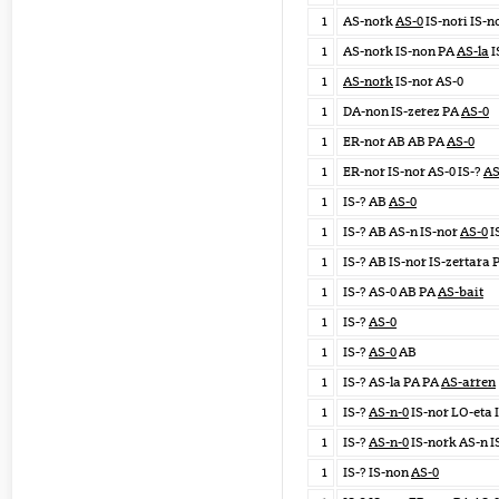
1
AS-nork
AS-0
IS-nori IS-n
1
AS-nork IS-non PA
AS-la
I
1
AS-nork
IS-nor AS-0
1
DA-non IS-zerez PA
AS-0
1
ER-nor AB AB PA
AS-0
1
ER-nor IS-nor AS-0 IS-?
AS
1
IS-? AB
AS-0
1
IS-? AB AS-n IS-nor
AS-0
I
1
IS-? AB IS-nor IS-zertara
1
IS-? AS-0 AB PA
AS-bait
1
IS-?
AS-0
1
IS-?
AS-0
AB
1
IS-? AS-la PA PA
AS-arren
1
IS-?
AS-n-0
IS-nor LO-eta 
1
IS-?
AS-n-0
IS-nork AS-n I
1
IS-? IS-non
AS-0