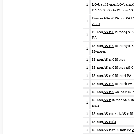
1
LO-bati IS-nori LO-baino 
PA
AS-0
LO-eta IS-non AS
IS-non AS-n-0 IS-nor PA L
1
AS-0
IS-non
AS-n-0
IS-nongo IS
1
PA
IS-non
AS-n-0
IS-nongo IS
1
IS-noren
1
IS-non
AS-n-0
IS-nor
1
IS-non
AS-n-0
IS-nor AS-0
1
IS-non
AS-n-0
IS-nori PA
1
IS-non
AS-n-0
IS-nork PA
1
IS-non
AS-n-0
ZR-nori IS-
IS-non
AS-n
IS-nor AS-0 IS
1
noiz
1
IS-non AS-noiztik AS-n IS
1
IS-non
AS-nola
1
IS-non AS-nor IS-non PA
A