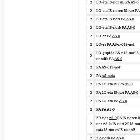
2
LO-eta IS-nor AB PA
AS-0
2
LO-eta IS-noren IS-nor P
2
LO-eta IS-nori PA
AS-0
2
LO-eta IS-nork PA
AS-0
2
LO-ez PA
AS-0
2
LO-ez PA
AS-n-0
IS-nor
LO-gupida AS-n IS-nor IS-
2
nondik PA
AS-0
2
PA
AS-0
IS-nor
2
PA
AS-noiz
2
PA LO-eta AB PA
AS-0
2
PA LO-eta IS-nor PA
AS-0
2
PA LO-eta PA
AS-0
2
PA PA
AS-0
ZR-nor
AS-0
PA IS-noren I
2
nor AS-la IS-nori X0 IS-no
ezta IS-noren IS-nor AB
2
ZR-nork PA
AS-0