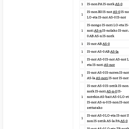
1
IS-non PA IS-nork
AS-0
IS-non X0 IS-nor
AS-0
IS-no
1
LO-eta IS-nor AS-0 IS-nor
IS-nongo IS-nori LO-eta IS-
1
nori
AS-n
IS-nolako IS-nor
0 AB AS-n IS-nork
1
IS-nor AB
AS-0
1
IS-nor AS-0 AB
AS-la
IS-nor AS-0 IS-nor AS-nor 
1
eta IS-nori
AS-nor
IS-nor AS-0 IS-noren IS-nor
1
AS-la
AS-nori
IS-nor IS-nor
IS-nor AS-0 IS-zerik IS-non 
nork IS-nori
AS-n-0
IS-
1
norekin AS-bait AS-0 LO-e
IS-nor AS-n-0 IS-non IS-nor
zertarako
IS-nor AS-0 LO-eta IS-nor I
1
non IS-zerik AS-la PA
AS-0
IS-nor AS-0 LO-eta ZR-nor