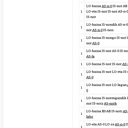
LO-baina
AS-n-0
IS-nor AB
1
LO-eta IS-nor IS-nor AS-n-
IS-nor
LO-baina IS-nondik AS-n-0
1
nor
AS-n-0
IS-non
LO-baina IS-nongo IS-nor I
1
nor
AS-0
LO-baina IS-nor AS-0 IS-no
1
AS-la
1
LO-baina IS-nor IS-nor
AS-
LO-baina IS-nor LO-eta IS
1
AS-0
LO-baina IS-nor LO-lagun
1
0
LO-baina IS-norengandik I
1
nor IS-noiz
AS-nork
LO-baina X0 AB IS-nori
AS
1
lako
LO-eta AS-0 LO-ze
AS-n-0
I
1