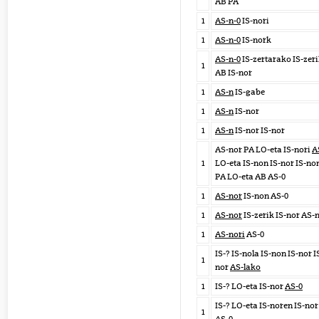
AB PA
1
AS-n-0
IS-nori
1
AS-n-0
IS-nork
AS-n-0
IS-zertarako IS-zer
1
AB IS-nor
1
AS-n
IS-gabe
1
AS-n
IS-nor
1
AS-n
IS-nor IS-nor
AS-nor PA LO-eta IS-nori
A
1
LO-eta IS-non IS-nor IS-no
PA LO-eta AB AS-0
1
AS-nor
IS-non AS-0
1
AS-nor
IS-zerik IS-nor AS-
1
AS-nori
AS-0
IS-? IS-nola IS-non IS-nor I
1
nor
AS-lako
1
IS-? LO-eta IS-nor
AS-0
IS-? LO-eta IS-noren IS-nor
1