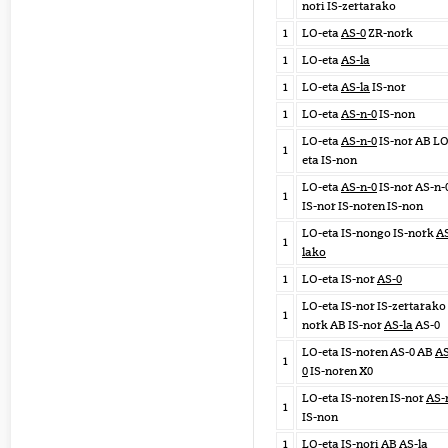
nori IS-zertarako
1
LO-eta
AS-0
ZR-nork
1
LO-eta
AS-la
1
LO-eta
AS-la
IS-nor
1
LO-eta
AS-n-0
IS-non
LO-eta
AS-n-0
IS-nor AB LO
1
eta IS-non
LO-eta
AS-n-0
IS-nor AS-n-
1
IS-nor IS-noren IS-non
LO-eta IS-nongo IS-nork
A
1
lako
1
LO-eta IS-nor
AS-0
LO-eta IS-nor IS-zertarako 
1
nork AB IS-nor
AS-la
AS-0
LO-eta IS-noren AS-0 AB
AS
1
0
IS-noren X0
LO-eta IS-noren IS-nor
AS-
1
IS-non
1
LO-eta IS-nori AB
AS-la