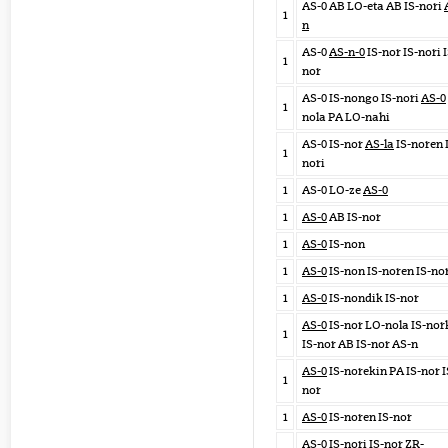
AS-0 AB LO-eta AB IS-nori
1
n
AS-0
AS-n-0
IS-nor IS-nori I
1
nor
AS-0 IS-nongo IS-nori
AS-0
1
nola PA LO-nahi
AS-0 IS-nor
AS-la
IS-noren 
1
nori
1
AS-0 LO-ze
AS-0
1
AS-0
AB IS-nor
1
AS-0
IS-non
1
AS-0
IS-non IS-noren IS-no
1
AS-0
IS-nondik IS-nor
AS-0
IS-nor LO-nola IS-nor
1
IS-nor AB IS-nor AS-n
AS-0
IS-norekin PA IS-nor I
1
nor
1
AS-0
IS-noren IS-nor
AS-0
IS-nori IS-nor ZR-