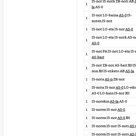
IS-nor IS-nork ZR-nori AB
1
la
AS-0
IS-nor LO-baina
AS-0
IS-
1
noren IS-nor
1
IS-nor LO-eta IS-nor
AS-0
IS-nor LO-eta IS-nork AS-n
1
AS-0
IS-nor PA IS-nor LO-eta IS-
1
AS-bait
IS-nor ZR-nor AS-bait X0 IS
1
non X0 IS-ezkero AB
AS-la
1
IS-nora
AS-n
ZR-nor
IS-nora IS-nor
AS-0
LO-edo
1
AS-0 LO-hain IS-nor X0
1
IS-norekin
AS-la
AS-0
1
IS-noren IS-nor
AS-0
1
IS-noren IS-nor
AS-0
X0
1
IS-noren IS-nor IS-nori
AS-
IS-noren IS-nor IS-nori
AS-