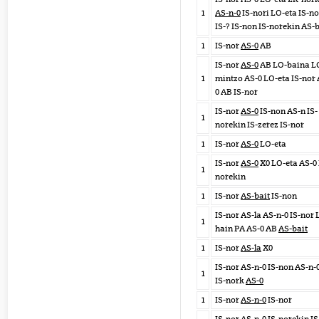
1
AS-n-0
IS-nori LO-eta IS-no
IS-? IS-non IS-norekin AS-b
1
IS-nor
AS-0
AB
IS-nor
AS-0
AB LO-baina L
1
mintzo AS-0 LO-eta IS-nor 
0 AB IS-nor
IS-nor
AS-0
IS-non AS-n IS-
1
norekin IS-zerez IS-nor
1
IS-nor
AS-0
LO-eta
IS-nor
AS-0
X0 LO-eta AS-0 
1
norekin
1
IS-nor
AS-bait
IS-non
IS-nor AS-la AS-n-0 IS-nor 
1
hain PA AS-0 AB
AS-bait
1
IS-nor
AS-la
X0
IS-nor AS-n-0 IS-non AS-n-
1
IS-nork
AS-0
1
IS-nor
AS-n-0
IS-nor