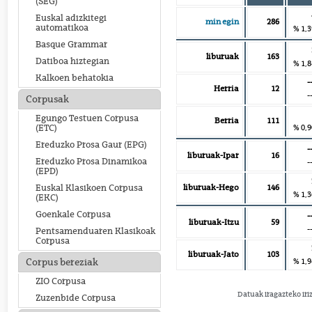
(SEG)
Euskal adizkitegi
min egin
286
automatikoa
% 1,3
Basque Grammar
liburuak
163
Datiboa hiztegian
% 1,8
Kalkoen behatokia
-
Herria
12
-
Corpusak
Egungo Testuen Corpusa
Berria
111
% 0,9
(ETC)
Ereduzko Prosa Gaur (EPG)
-
liburuak-Ipar
16
Ereduzko Prosa Dinamikoa
-
(EPD)
liburuak-Hego
146
Euskal Klasikoen Corpusa
% 1,3
(EKC)
Goenkale Corpusa
-
liburuak-Itzu
59
-
Pentsamenduaren Klasikoak
Corpusa
liburuak-Jato
103
% 1,9
Corpus bereziak
ZIO Corpusa
Datuak iragazteko iri
Zuzenbide Corpusa