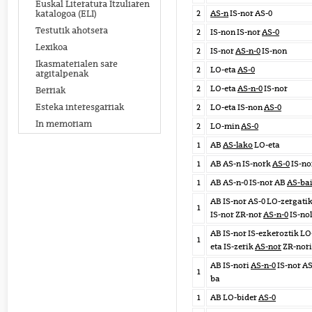
Euskal Literatura Itzuliaren
2
AS-n
IS-nor AS-0
katalogoa (ELI)
Testutik ahotsera
2
IS-non IS-nor
AS-0
Lexikoa
2
IS-nor
AS-n-0
IS-non
Ikasmaterialen sare
2
LO-eta
AS-0
argitalpenak
2
LO-eta
AS-n-0
IS-nor
Berriak
Esteka interesgarriak
2
LO-eta IS-non
AS-0
In memoriam
2
LO-min
AS-0
1
AB
AS-lako
LO-eta
1
AB AS-n IS-nork
AS-0
IS-no
1
AB AS-n-0 IS-nor AB
AS-bai
AB IS-nor AS-0 LO-zergati
1
IS-nor ZR-nor
AS-n-0
IS-no
AB IS-nor IS-ezkeroztik LO
1
eta IS-zerik
AS-nor
ZR-nori
AB IS-nori
AS-n-0
IS-nor AS
1
ba
1
AB LO-bider
AS-0