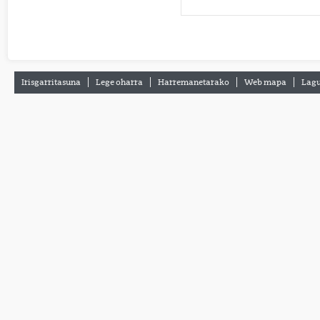
Irisgarritasuna
Lege oharra
Harremanetarako
Web mapa
Lagu