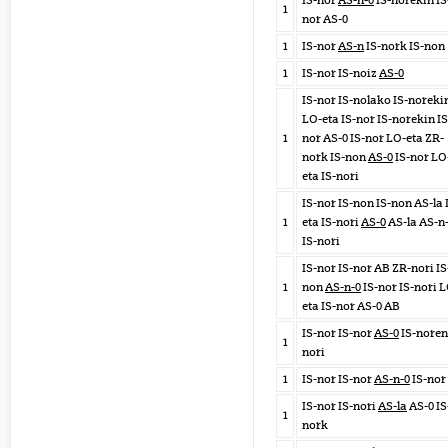
IS-nor
AS-n-0
IS-norekin IS
1
nor AS-0
1
IS-nor
AS-n
IS-nork IS-non
1
IS-nor IS-noiz
AS-0
IS-nor IS-nolako IS-noreki
LO-eta IS-nor IS-norekin IS
1
nor AS-0 IS-nor LO-eta ZR-
nork IS-non
AS-0
IS-nor LO
eta IS-nori
IS-nor IS-non IS-non AS-la
1
eta IS-nori
AS-0
AS-la AS-n
IS-nori
IS-nor IS-nor AB ZR-nori IS
1
non
AS-n-0
IS-nor IS-nori 
eta IS-nor AS-0 AB
IS-nor IS-nor
AS-0
IS-noren
1
nori
1
IS-nor IS-nor
AS-n-0
IS-nor
IS-nor IS-nori
AS-la
AS-0 IS
1
nork