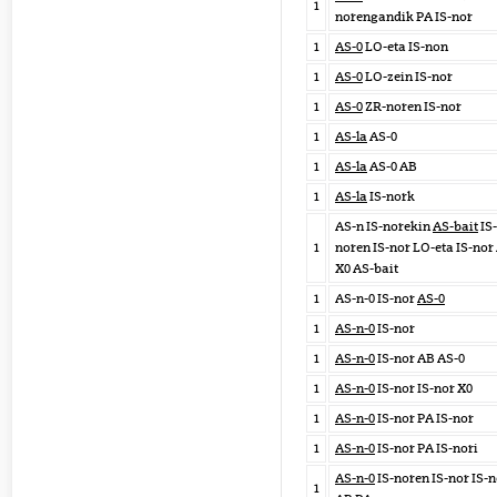
1
norengandik PA IS-nor
1
AS-0
LO-eta IS-non
1
AS-0
LO-zein IS-nor
1
AS-0
ZR-noren IS-nor
1
AS-la
AS-0
1
AS-la
AS-0 AB
1
AS-la
IS-nork
AS-n IS-norekin
AS-bait
IS-
1
noren IS-nor LO-eta IS-nor
X0 AS-bait
1
AS-n-0 IS-nor
AS-0
1
AS-n-0
IS-nor
1
AS-n-0
IS-nor AB AS-0
1
AS-n-0
IS-nor IS-nor X0
1
AS-n-0
IS-nor PA IS-nor
1
AS-n-0
IS-nor PA IS-nori
AS-n-0
IS-noren IS-nor IS-n
1