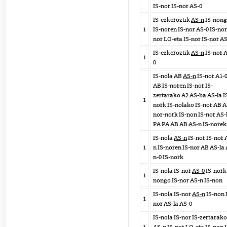
IS-nor IS-nor AS-0
IS-ezkeroztik
AS-n
IS-non
1
IS-noren IS-nor AS-0 IS-nor
nor LO-eta IS-nor IS-nor AS
IS-ezkeroztik
AS-n
IS-nor 
1
0
IS-nola AB
AS-n
IS-nor A1-
AB IS-noren IS-nor IS-
zertarako A2 AS-ba AS-la I
1
nork IS-nolako IS-nor AB A
nor-nork IS-non IS-nor AS-
PA PA AB AB AS-n IS-norek
IS-nola
AS-n
IS-nor IS-nor 
1
n IS-noren IS-nor AB AS-la 
n-0 IS-nork
IS-nola IS-nor
AS-0
IS-nork 
1
nongo IS-nor AS-n IS-non
IS-nola IS-nor
AS-n
IS-non 
1
nor AS-la AS-0
IS-nola IS-nor IS-zertarako