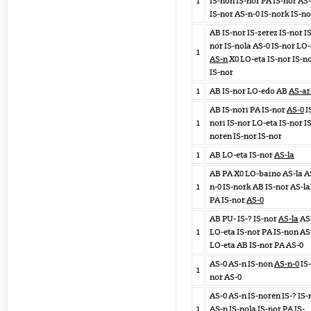
1
IS-non IS-nor PA IS-nor AS-
IS-nor AS-n-0 IS-nork IS-n
AB IS-nor IS-zerez IS-nor IS
nor IS-nola AS-0 IS-nor LO-
1
AS-n
X0 LO-eta IS-nor IS-n
IS-nor
1
AB IS-nor LO-edo AB
AS-ar
AB IS-nori PA IS-nor
AS-0
I
1
nori IS-nor LO-eta IS-nor IS
noren IS-nor IS-nor
1
AB LO-eta IS-nor
AS-la
AB PA X0 LO-baino AS-la A
1
n-0 IS-nork AB IS-nor AS-l
PA IS-nor
AS-0
AB PU- IS-? IS-nor
AS-la
AS
1
LO-eta IS-nor PA IS-non AS
LO-eta AB IS-nor PA AS-0
AS-0 AS-n IS-non
AS-n-0
IS-
1
nor AS-0
AS-0 AS-n IS-noren IS-? IS-
1
AS-n IS-nola IS-nor PA IS-