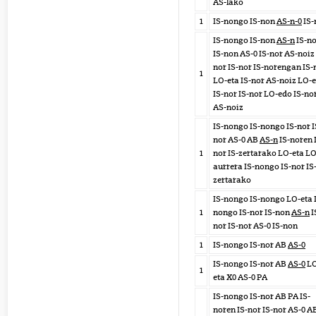
AS-lako
1
IS-nongo IS-non
AS-n-0
IS-
IS-nongo IS-non
AS-n
IS-no
IS-non AS-0 IS-nor AS-noiz 
nor IS-nor IS-norengan IS-
1
LO-eta IS-nor AS-noiz LO-e
IS-nor IS-nor LO-edo IS-no
AS-noiz
IS-nongo IS-nongo IS-nor I
nor AS-0 AB
AS-n
IS-noren 
1
nor IS-zertarako LO-eta LO
aurrera IS-nongo IS-nor IS
zertarako
IS-nongo IS-nongo LO-eta 
1
nongo IS-nor IS-non
AS-n
I
nor IS-nor AS-0 IS-non
1
IS-nongo IS-nor AB
AS-0
IS-nongo IS-nor AB
AS-0
LO
1
eta X0 AS-0 PA
IS-nongo IS-nor AB PA IS-
noren IS-nor IS-nor AS-0 A