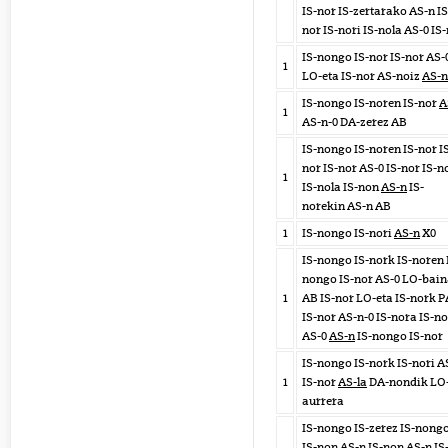
IS-nor IS-zertarako AS-n IS
nor IS-nori IS-nola AS-0 IS
IS-nongo IS-nor IS-nor AS-
1
LO-eta IS-nor AS-noiz
AS-n
IS-nongo IS-noren IS-nor
A
1
AS-n-0 DA-zerez AB
IS-nongo IS-noren IS-nor I
nor IS-nor AS-0 IS-nor IS-n
1
IS-nola IS-non
AS-n
IS-
norekin AS-n AB
1
IS-nongo IS-nori
AS-n
X0
IS-nongo IS-nork IS-noren 
nongo IS-nor AS-0 LO-bai
1
AB IS-nor LO-eta IS-nork P
IS-nor AS-n-0 IS-nora IS-no
AS-0
AS-n
IS-nongo IS-nor
IS-nongo IS-nork IS-nori A
1
IS-nor
AS-la
DA-nondik LO
aurrera
IS-nongo IS-zerez IS-nong
IS-non AS-n IS-non
AS-n
IS