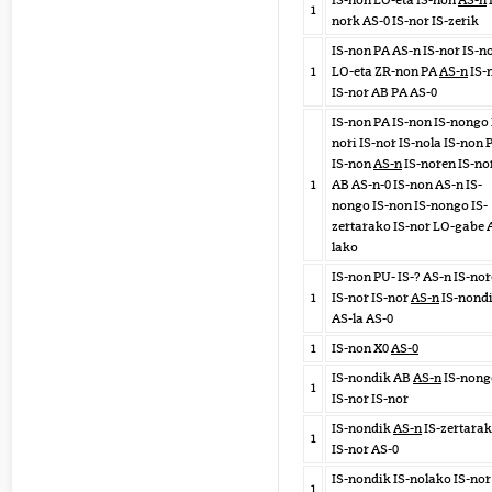
IS-non LO-eta IS-non
AS-n
1
nork AS-0 IS-nor IS-zerik
IS-non PA AS-n IS-nor IS-n
1
LO-eta ZR-non PA
AS-n
IS-
IS-nor AB PA AS-0
IS-non PA IS-non IS-nongo 
nori IS-nor IS-nola IS-non 
IS-non
AS-n
IS-noren IS-no
1
AB AS-n-0 IS-non AS-n IS-
nongo IS-non IS-nongo IS-
zertarako IS-nor LO-gabe 
lako
IS-non PU- IS-? AS-n IS-no
1
IS-nor IS-nor
AS-n
IS-nond
AS-la AS-0
1
IS-non X0
AS-0
IS-nondik AB
AS-n
IS-nong
1
IS-nor IS-nor
IS-nondik
AS-n
IS-zertara
1
IS-nor AS-0
IS-nondik IS-nolako IS-nor
1