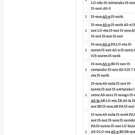
LO-edo IS-zertarako IS-no
IS-nori AS-0
1
IS-non
AS-n
IS-nork
IS-non
AS-n
IS-nork AS-n I
1
nor LO-eta IS-nor IS-non A
IS-nor IS-nor IS-nor
IS-non
AS-n
PA LO-eta IS-
1
noren IS-nor AS-n IS-nora 
0 IS-noren IS-nork
IS-non
AS-n
X0 IS-nor IS-
1
zertarako IS-nor AS-0 IS-? 
eta IS-nork
IS-non AS-nola IS-nor IS-
noren IS-nor IS-zertarako I
1
zerez AS-noiz IS-nongo IS-
AS-la
AB LO-eta ZR AS-la IS
nor X0 IS-non AB PA IS-nor
IS-non AS-nola IS-nork PA 
nor IS-nor IS-non IS-norek
PA IS-noren IS-nor LO-bai
1
AS-0 LO-eta
AS-n
X0 ZR-no