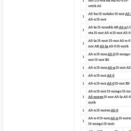
1
nor LO-eta AB AB A1-0 IS-
zerik A2
AS-ba IS-nolako IS-nor
AS-
1
AS-n IS-nor
AS-la IS-nondik AB
AS-n
LO
1
eta IS-nor AS-n IS-nor AS-0
AS-la IS-nori IS-nor AS-n-0 
1
nor AB
AS-la
AS-0 IS-nork
AS-n IS-non
AS-0
IS-nongo 
1
nor IS-nor X0
1
AS-n IS-non
AS-n
IS-nor AS
1
AS-n IS-nor
AS-0
1
AS-n IS-nor
AS-0
IS-nor X0
AS-n IS-nor IS-nongo IS-n
1
AS-noren
IS-nor AS-la AS-0
nork
1
AS-n IS-noren
AS-0
AS-n-0 IS-non
AS-n
IS-nore
1
IS-nongo IS-nori