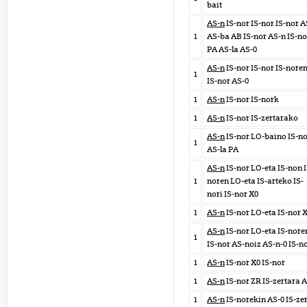
bait
AS-n
IS-nor IS-nor IS-nor A
1
AS-ba AB IS-nor AS-n IS-no
PA AS-la AS-0
AS-n
IS-nor IS-nor IS-nore
1
IS-nor AS-0
1
AS-n
IS-nor IS-nork
1
AS-n
IS-nor IS-zertarako
AS-n
IS-nor LO-baino IS-n
1
AS-la PA
AS-n
IS-nor LO-eta IS-non I
1
noren LO-eta IS-arteko IS-
nori IS-nor X0
1
AS-n
IS-nor LO-eta IS-nor 
AS-n
IS-nor LO-eta IS-nore
1
IS-nor AS-noiz AS-n-0 IS-n
1
AS-n
IS-nor X0 IS-nor
1
AS-n
IS-nor ZR IS-zertara 
1
AS-n
IS-norekin AS-0 IS-ze