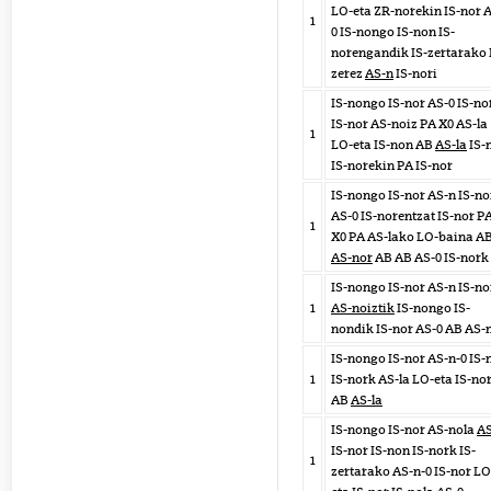
LO-eta ZR-norekin IS-nor 
1
0 IS-nongo IS-non IS-
norengandik IS-zertarako 
zerez
AS-n
IS-nori
IS-nongo IS-nor AS-0 IS-no
IS-nor AS-noiz PA X0 AS-la
1
LO-eta IS-non AB
AS-la
IS-
IS-norekin PA IS-nor
IS-nongo IS-nor AS-n IS-n
AS-0 IS-norentzat IS-nor P
1
X0 PA AS-lako LO-baina A
AS-nor
AB AB AS-0 IS-nork
IS-nongo IS-nor AS-n IS-no
1
AS-noiztik
IS-nongo IS-
nondik IS-nor AS-0 AB AS-
IS-nongo IS-nor AS-n-0 IS-
1
IS-nork AS-la LO-eta IS-no
AB
AS-la
IS-nongo IS-nor AS-nola
AS
IS-nor IS-non IS-nork IS-
1
zertarako AS-n-0 IS-nor LO