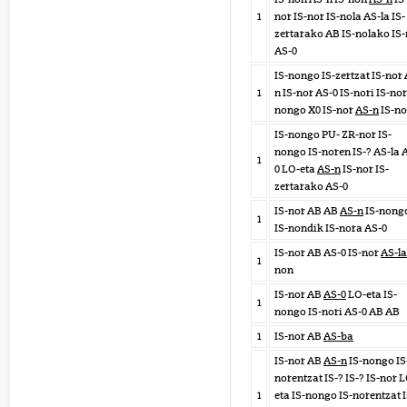
1
nor IS-nor IS-nola AS-la IS-
zertarako AB IS-nolako IS
AS-0
IS-nongo IS-zertzat IS-nor 
1
n IS-nor AS-0 IS-nori IS-nor
nongo X0 IS-nor
AS-n
IS-no
IS-nongo PU- ZR-nor IS-
nongo IS-noren IS-? AS-la 
1
0 LO-eta
AS-n
IS-nor IS-
zertarako AS-0
IS-nor AB AB
AS-n
IS-nong
1
IS-nondik IS-nora AS-0
IS-nor AB AS-0 IS-nor
AS-la
1
non
IS-nor AB
AS-0
LO-eta IS-
1
nongo IS-nori AS-0 AB AB
1
IS-nor AB
AS-ba
IS-nor AB
AS-n
IS-nongo IS
norentzat IS-? IS-? IS-nor 
1
eta IS-nongo IS-norentzat I