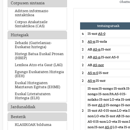
Oharra:
Corpusen sintaxia
Aditzen informazio
sintaktikoa
Corpus Arakatzaile
testuinguruak
Sintaktikoa (CAS)
4
IS-nor
AS-0
Hiztegiak
3
AS-n
IS-nola
Zehazki (Gaztelaniaz-
Euskaraz hiztegia)
2
AB
AS-n
IS-nor
Hiztegi Batua Euskal Prosan
2
AB
AS-n
IS-nor AS-0
(HBEP)
Lexikoa Atzo eta Gaur (LAG)
2
AB
AS-nor
Egungo Euskararen Hiztegia
2
AS-n-0
IS-nor
(EEH)
2
AS-n
IS-nor
Euskal Hiztegiaren
Maiztasun Egitura (EHME)
IS-non IS-nongo IS-nork IS
Euskal Literaturaren
nongo IS-non PA AS-0 IS-
Hiztegia (ELH)
nolako IS-nor LO-eta IS-ze
IS-nor
AS-0
IS-nongo IS-no
Jardunaldiak
2
IS-nor AS-0 IS-non LO-eta I
non LO-eta IS-nor AB IS-no
Besterik
AS-0 IS-non LO-eta IS-non 
KLASIKOAK bilduma
non IS-nor
AS-0
LO-eta IS-