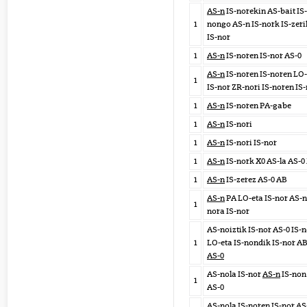
AS-n
IS-norekin AS-bait IS-
1
nongo AS-n IS-nork IS-zeri
IS-nor
1
AS-n
IS-noren IS-nor AS-0
AS-n
IS-noren IS-noren LO-
1
IS-nor ZR-nori IS-noren IS
1
AS-n
IS-noren PA-gabe
1
AS-n
IS-nori
1
AS-n
IS-nori IS-nor
1
AS-n
IS-nork X0 AS-la AS-0
1
AS-n
IS-zerez AS-0 AB
AS-n
PA LO-eta IS-nor AS-n
1
nora IS-nor
AS-noiztik IS-nor AS-0 IS-n
1
LO-eta IS-nondik IS-nor A
AS-0
AS-nola IS-nor
AS-n
IS-non
1
AS-0
AS-nola IS-noren IS-nor AS