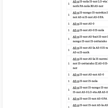
AS-n
IS-nola IS-nor LO-eta
1
nork PA-nola X0 AS-nor
AS-n
IS-nongo IS-norekin I
1
nor AS-n IS-nor AS-0 PA
1
AS-n
IS-nor AS-0
1
AS-n
IS-nor AS-0 IS-nola
AS-n
IS-nor AS-bait IS-nor 
1
nongo IS-nor IS-zertarako
AS-n
IS-nor AS-la AS-0 IS-n
1
AS-n IS-nork
AS-n
IS-nor AS-la IS-noren 
1
nor IS-zertarako IZ AS-0 IS
nor
1
AS-n
IS-nor AS-nor AS-0
1
AS-n
IS-nor IS-nola
AS-n
IS-nor IS-nongo IS-no
1
IS-nor AS-0 LO-eta AB AS-0
1
AS-n
IS-nor IS-nor AS-0 PA
AS-n
IS-nor IS-nor AS-la AS
1