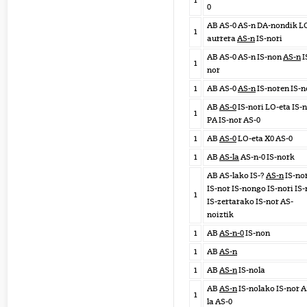
1
0
AB AS-0 AS-n DA-nondik L
1
aurrera
AS-n
IS-nori
AB AS-0 AS-n IS-non
AS-n
I
1
nor
1
AB AS-0
AS-n
IS-noren IS-n
AB
AS-0
IS-nori LO-eta IS-n
1
PA IS-nor AS-0
1
AB
AS-0
LO-eta X0 AS-0
1
AB
AS-la
AS-n-0 IS-nork
AB AS-lako IS-?
AS-n
IS-no
IS-nor IS-nongo IS-nori IS-
1
IS-zertarako IS-nor AS-
noiztik
1
AB
AS-n-0
IS-non
1
AB
AS-n
1
AB
AS-n
IS-nola
AB
AS-n
IS-nolako IS-nor A
1
la AS-0