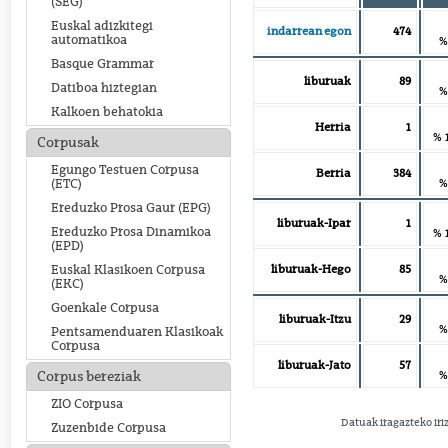
(SEG)
Euskal adizkitegi
indarrean egon
474
automatikoa
%
Basque Grammar
liburuak
89
Datiboa hiztegian
%
Kalkoen behatokia
Herria
1
% 
Corpusak
Egungo Testuen Corpusa
Berria
384
%
(ETC)
Ereduzko Prosa Gaur (EPG)
liburuak-Ipar
1
Ereduzko Prosa Dinamikoa
% 
(EPD)
liburuak-Hego
85
Euskal Klasikoen Corpusa
%
(EKC)
Goenkale Corpusa
liburuak-Itzu
29
%
Pentsamenduaren Klasikoak
Corpusa
liburuak-Jato
57
%
Corpus bereziak
ZIO Corpusa
Datuak iragazteko iri
Zuzenbide Corpusa