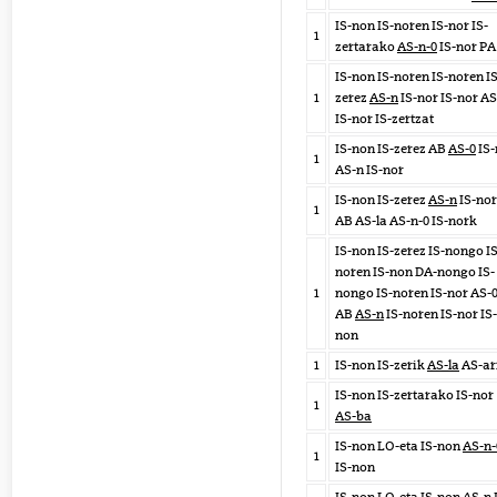
IS-non IS-noren IS-nor IS-
1
zertarako
AS-n-0
IS-nor PA
IS-non IS-noren IS-noren IS
1
zerez
AS-n
IS-nor IS-nor AS
IS-nor IS-zertzat
IS-non IS-zerez AB
AS-0
IS-
1
AS-n IS-nor
IS-non IS-zerez
AS-n
IS-nor
1
AB AS-la AS-n-0 IS-nork
IS-non IS-zerez IS-nongo IS
noren IS-non DA-nongo IS-
1
nongo IS-noren IS-nor AS-
AB
AS-n
IS-noren IS-nor IS-
non
1
IS-non IS-zerik
AS-la
AS-ar
IS-non IS-zertarako IS-nor
1
AS-ba
IS-non LO-eta IS-non
AS-n-
1
IS-non