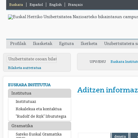
Euskara
Español
English
Français
Profilak
Ikasketak
Egitura
Ikerketa
Unibertsitatera 
UPV/EHU
Euskara Institut
Bilaketa aurreratua
EUSKARA INSTITUTUA
Aditzen informaz
Institutua
Institutuaz
Kokalekua eta kontaktua
"Rudolf de Rijk" liburutegia
Gramatika
Sareko Euskal Gramatika
denera