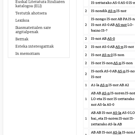
Euskal Literatura Itzuliaren
IS-zertarako AS-0 AS-0 IS-
katalogoa (ELI)
2
IS-nondik
AS-n
IS-nor
Testutik ahotsera
IS-nongo IS-nor AB PA IS-n
Lexikoa
2
IS-nor AS-0 AB
AS-nor
LO-
Ikasmaterialen sare
baino IS-?
argitalpenak
2
IS-nor AB
AS-0
Berriak
Esteka interesgarriak
2
IS-nor AS-0 AB
AS-n
IS-nor
In memoriam
2
IS-nor
AS-n-0
IS-non
2
IS-nor IS-non
AS-n
IS-non
IS-nork AS-0 AB
AS-n
IS-no
2
IS-nor
1
A1-la
AS-n
IS-nor AB A2
AB AB
AS-n
IS-noren IS-no
1
LO-eta IS-nor IS-zertarako 
nor AS-la AS-0
AB AB IS-nor
AS-la
AS-0 LO
1
bai_eta IS-noren IS-nor IS-
zertarako AS-la AB
AB AB IS-nor
AS-la
IS-non 