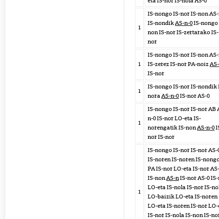
eta IS-nor IS-nola AS-0
IS-nongo IS-nor IS-non AS-
IS-nondik
AS-n-0
IS-nongo 
1
non IS-nor IS-zertarako IS-
nor
IS-nongo IS-nor IS-non AS-
1
IS-zerez IS-nor PA-noiz
AS
IS-nor
IS-nongo IS-nor IS-nondik 
1
nora
AS-n-0
IS-nor AS-0
IS-nongo IS-nor IS-nor AB 
n-0 IS-nor LO-eta IS-
1
norengatik IS-non
AS-n-0
I
nor IS-nor
IS-nongo IS-nor IS-nor AS-
IS-noren IS-noren IS-nong
PA IS-nor LO-eta IS-nor AS
IS-non
AS-n
IS-nor AS-0 IS
LO-eta IS-nola IS-nor IS-no
1
LO-baizik LO-eta IS-noren
LO-eta IS-noren IS-nor LO-
IS-nor IS-nola IS-non IS-no