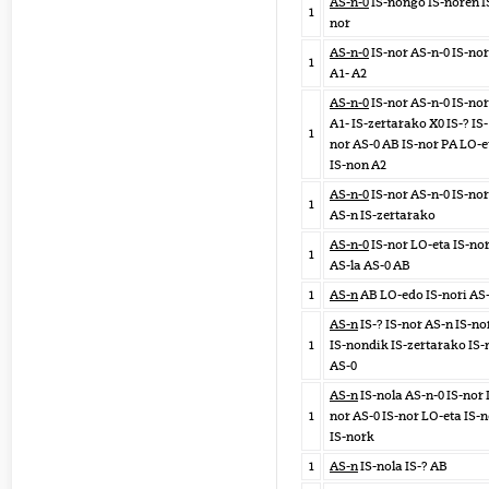
AS-n-0
IS-nongo IS-noren I
1
nor
AS-n-0
IS-nor AS-n-0 IS-no
1
A1- A2
AS-n-0
IS-nor AS-n-0 IS-no
A1- IS-zertarako X0 IS-? IS-
1
nor AS-0 AB IS-nor PA LO-e
IS-non A2
AS-n-0
IS-nor AS-n-0 IS-no
1
AS-n IS-zertarako
AS-n-0
IS-nor LO-eta IS-no
1
AS-la AS-0 AB
1
AS-n
AB LO-edo IS-nori AS
AS-n
IS-? IS-nor AS-n IS-no
1
IS-nondik IS-zertarako IS-
AS-0
AS-n
IS-nola AS-n-0 IS-nor 
1
nor AS-0 IS-nor LO-eta IS-
IS-nork
1
AS-n
IS-nola IS-? AB