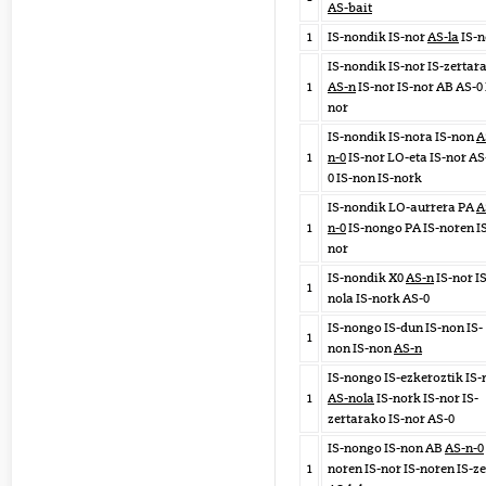
AS-bait
1
IS-nondik IS-nor
AS-la
IS-n
IS-nondik IS-nor IS-zertar
1
AS-n
IS-nor IS-nor AB AS-0 
nor
IS-nondik IS-nora IS-non
A
1
n-0
IS-nor LO-eta IS-nor AS
0 IS-non IS-nork
IS-nondik LO-aurrera PA
A
1
n-0
IS-nongo PA IS-noren I
nor
IS-nondik X0
AS-n
IS-nor IS
1
nola IS-nork AS-0
IS-nongo IS-dun IS-non IS-
1
non IS-non
AS-n
IS-nongo IS-ezkeroztik IS-
1
AS-nola
IS-nork IS-nor IS-
zertarako IS-nor AS-0
IS-nongo IS-non AB
AS-n-0
1
noren IS-nor IS-noren IS-z