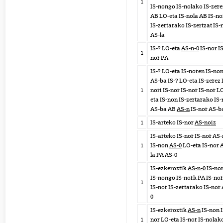
1
IS-nongo IS-nolako IS-zere
AB LO-eta IS-nola AB IS-no
IS-zertarako IS-zertzat IS-
AS-la
IS-? LO-eta
AS-n-0
IS-nor IS
1
nor PA
IS-? LO-eta IS-noren IS-no
AS-ba IS-? LO-eta IS-zerez 
1
nori IS-nor IS-nor IS-nor L
eta IS-non IS-zertarako IS-
AS-ba AB
AS-n
IS-nor AS-b
1
IS-arteko IS-nor
AS-noiz
IS-arteko IS-nor IS-nor AS-
1
IS-non
AS-0
LO-eta IS-nor 
la PA AS-0
IS-ezkeroztik
AS-n-0
IS-no
IS-nongo IS-nork PA IS-no
1
IS-nor IS-zertarako IS-nor 
0
IS-ezkeroztik
AS-n
IS-non I
1
nor LO-eta IS-nor IS-nolak