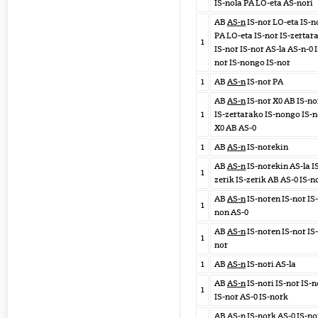
IS-nola PA LO-eta AS-nori
AB
AS-n
IS-nor LO-eta IS-n
PA LO-eta IS-nor IS-zertar
1
IS-nor IS-nor AS-la AS-n-0 I
nor IS-nongo IS-nor
1
AB
AS-n
IS-nor PA
AB
AS-n
IS-nor X0 AB IS-no
1
IS-zertarako IS-nongo IS-n
X0 AB AS-0
1
AB
AS-n
IS-norekin
AB
AS-n
IS-norekin AS-la I
1
zerik IS-zerik AB AS-0 IS-n
AB
AS-n
IS-noren IS-nor IS-
1
non AS-0
AB
AS-n
IS-noren IS-nor IS-
1
nor
1
AB
AS-n
IS-nori AS-la
AB
AS-n
IS-nori IS-nor IS-n
1
IS-nor AS-0 IS-nork
AB
AS-n
IS-nork AS-0 IS-no