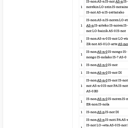
IS-non AS-n IS-nor
AS-n
IS-
1
norekin LO-zein IS-norain
IS-nor AS-n IS-zertarako
IS-non AS-n IS-noren LO-e
1
AS-n
IS-arteko IS-noren IS-
nor LO-baizik AS-0 IS-nor
IS-non AS-n-0 IS-nor LO-et
1
ZR-nor AS-0 LO-arte
AS-no
IS-non
AS-n-0
IS-nongo IS-
1
nongo IS-nolako IS-? AS-0
1
IS-non
AS-n-0
IS-nor
1
IS-non
AS-n-0
IS-nor DI
IS-non
AS-n-0
IS-nor IS-nor
1
nor AS-n-0 IS-nor PA IS-nor
AS-0 X0
IS-non
AS-n-0
IS-noren IS-
1
ER-non IS-nola
1
IS-non
AS-n
IS-nor DI
IS-non
AS-n
IS-nori PA AS-
IS-nor LO-«eta AS-0 IS-nor
1