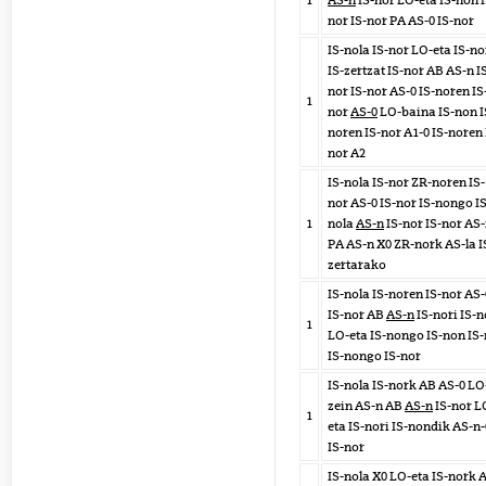
1
AS-n
IS-nor LO-eta IS-non I
nor IS-nor PA AS-0 IS-nor
IS-nola IS-nor LO-eta IS-no
IS-zertzat IS-nor AB AS-n I
nor IS-nor AS-0 IS-noren IS
1
nor
AS-0
LO-baina IS-non I
noren IS-nor A1-0 IS-noren 
nor A2
IS-nola IS-nor ZR-noren IS-
nor AS-0 IS-nor IS-nongo IS
1
nola
AS-n
IS-nor IS-nor AS
PA AS-n X0 ZR-nork AS-la I
zertarako
IS-nola IS-noren IS-nor AS-
IS-nor AB
AS-n
IS-nori IS-n
1
LO-eta IS-nongo IS-non IS
IS-nongo IS-nor
IS-nola IS-nork AB AS-0 LO
zein AS-n AB
AS-n
IS-nor L
1
eta IS-nori IS-nondik AS-n-
IS-nor
IS-nola X0 LO-eta IS-nork 