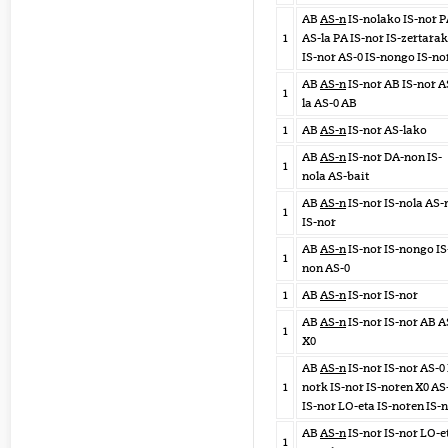
AB
AS-n
IS-nolako IS-nor 
1
AS-la PA IS-nor IS-zertara
IS-nor AS-0 IS-nongo IS-no
AB
AS-n
IS-nor AB IS-nor A
1
la AS-0 AB
1
AB
AS-n
IS-nor AS-lako
AB
AS-n
IS-nor DA-non IS-
1
nola AS-bait
AB
AS-n
IS-nor IS-nola AS-
1
IS-nor
AB
AS-n
IS-nor IS-nongo IS
1
non AS-0
1
AB
AS-n
IS-nor IS-nor
AB
AS-n
IS-nor IS-nor AB A
1
X0
AB
AS-n
IS-nor IS-nor AS-0 
1
nork IS-nor IS-noren X0 AS
IS-nor LO-eta IS-noren IS-
AB
AS-n
IS-nor IS-nor LO-e
1