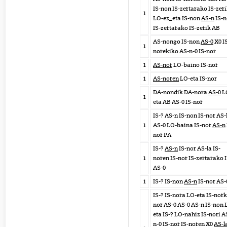
IS-non IS-zertarako IS-zer
1
LO-ez_eta IS-non
AS-n
IS-n
IS-zertarako IS-zerik AB
AS-nongo IS-non
AS-0
X0 I
1
norekiko AS-n-0 IS-nor
1
AS-nor
LO-baino IS-nor
1
AS-noren
LO-eta IS-nor
DA-nondik DA-nora
AS-0
L
1
eta AB AS-0 IS-nor
IS-? AS-n IS-non IS-nor AS-
1
AS-0 LO-baina IS-nor
AS-n
nor PA
IS-?
AS-n
IS-nor AS-la IS-
1
noren IS-nor IS-zertarako 
AS-0
1
IS-? IS-non
AS-n
IS-nor AS-
IS-? IS-nora LO-eta IS-nork
nor AS-0 AS-0 AS-n IS-non 
eta IS-? LO-nahiz IS-nori A
n-0 IS-nor IS-noren X0
AS-l