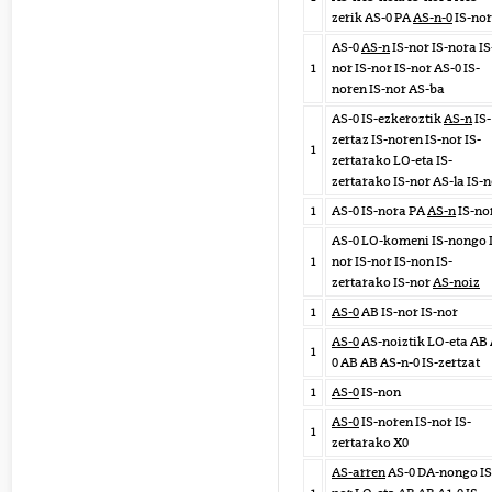
zerik AS-0 PA
AS-n-0
IS-nor
AS-0
AS-n
IS-nor IS-nora IS
1
nor IS-nor IS-nor AS-0 IS-
noren IS-nor AS-ba
AS-0 IS-ezkeroztik
AS-n
IS-
zertaz IS-noren IS-nor IS-
1
zertarako LO-eta IS-
zertarako IS-nor AS-la IS-
1
AS-0 IS-nora PA
AS-n
IS-no
AS-0 LO-komeni IS-nongo 
1
nor IS-nor IS-non IS-
zertarako IS-nor
AS-noiz
1
AS-0
AB IS-nor IS-nor
AS-0
AS-noiztik LO-eta AB 
1
0 AB AB AS-n-0 IS-zertzat
1
AS-0
IS-non
AS-0
IS-noren IS-nor IS-
1
zertarako X0
AS-arren
AS-0 DA-nongo IS