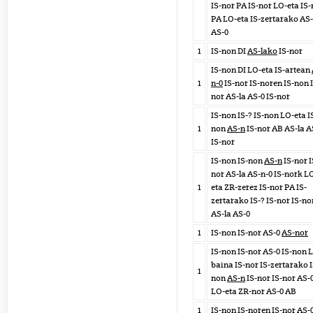
IS-nor PA IS-nor LO-eta IS-
PA LO-eta IS-zertarako AS-
AS-0
1
IS-non DI
AS-lako
IS-nor
IS-non DI LO-eta IS-artean
1
n-0
IS-nor IS-noren IS-non 
nor AS-la AS-0 IS-nor
IS-non IS-? IS-non LO-eta I
1
non
AS-n
IS-nor AB AS-la A
IS-nor
IS-non IS-non
AS-n
IS-nor I
nor AS-la AS-n-0 IS-nork L
1
eta ZR-zerez IS-nor PA IS-
zertarako IS-? IS-nor IS-no
AS-la AS-0
1
IS-non IS-nor AS-0
AS-nor
IS-non IS-nor AS-0 IS-non 
baina IS-nor IS-zertarako I
1
non
AS-n
IS-nor IS-nor AS-
LO-eta ZR-nor AS-0 AB
1
IS-non IS-noren IS-nor
AS-