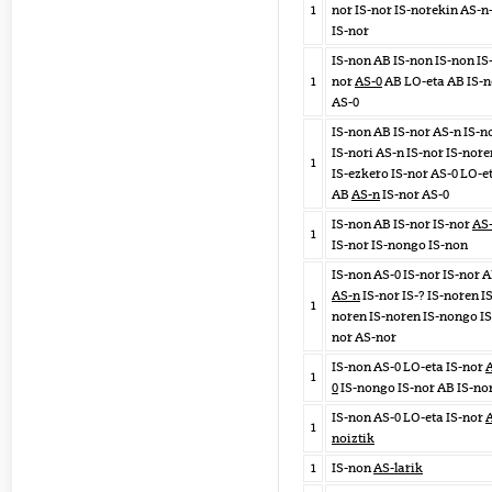
1
nor IS-nor IS-norekin AS-n
IS-nor
IS-non AB IS-non IS-non IS
1
nor
AS-0
AB LO-eta AB IS-n
AS-0
IS-non AB IS-nor AS-n IS-n
IS-nori AS-n IS-nor IS-nore
1
IS-ezkero IS-nor AS-0 LO-e
AB
AS-n
IS-nor AS-0
IS-non AB IS-nor IS-nor
AS
1
IS-nor IS-nongo IS-non
IS-non AS-0 IS-nor IS-nor 
AS-n
IS-nor IS-? IS-noren IS
1
noren IS-noren IS-nongo IS
nor AS-nor
IS-non AS-0 LO-eta IS-nor
1
0
IS-nongo IS-nor AB IS-no
IS-non AS-0 LO-eta IS-nor
1
noiztik
1
IS-non
AS-larik