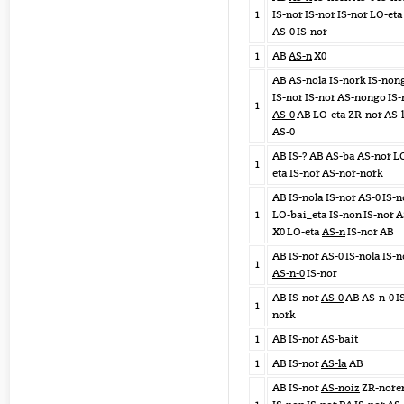
1
IS-nor IS-nor IS-nor LO-eta
AS-0 IS-nor
1
AB
AS-n
X0
AB AS-nola IS-nork IS-non
IS-nor IS-nor AS-nongo IS-
1
AS-0
AB LO-eta ZR-nor AS-
AS-0
AB IS-? AB AS-ba
AS-nor
L
1
eta IS-nor AS-nor-nork
AB IS-nola IS-nor AS-0 IS-
1
LO-bai_eta IS-non IS-nor 
X0 LO-eta
AS-n
IS-nor AB
AB IS-nor AS-0 IS-nola IS-
1
AS-n-0
IS-nor
AB IS-nor
AS-0
AB AS-n-0 I
1
nork
1
AB IS-nor
AS-bait
1
AB IS-nor
AS-la
AB
AB IS-nor
AS-noiz
ZR-nore