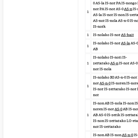
0 AS-la IS-nor PA IS-nongo 
nor PA IS-nor AS-0
AS-n
IS-
1
AS-la IS-nor IS-non IS-zert
AS-nor IS-nola AS-n-0 IS-n
IS-nork
1
IS-nolako IS-nor
AS-bait
IS-nolako IS-nor
AS-la
AS-
1
AB
IS-nolako IS-nori IS-
1
zertarako
AS-n
IS-nor AS-0 
nor IS-nola
IS-nolako X0 AS-n-0 IS-nor 
nor
AS-n-0
IS-noren IS-nor
1
IS-nor IS-zertarako IS-nor 
nor
IS-non AB IS-nola IS-non IS
noren IS-nor
AS-0
AB IS-no
1
AB AS-0 IS-zerik IS-zertar
IS-non IS-zertarako LO-eta
nor IS-zertarako
IS-non AB IS-non
AS-n-0
IS