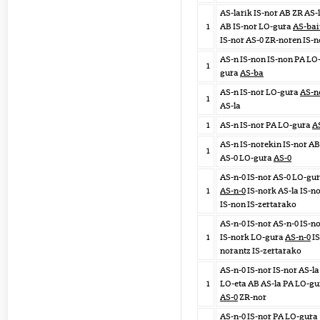
AS-larik IS-nor AB ZR AS-
1
AB IS-nor LO-gura
AS-bai
IS-nor AS-0 ZR-noren IS-n
AS-n IS-non IS-non PA LO
1
gura
AS-ba
AS-n IS-nor LO-gura
AS-n
1
AS-la
1
AS-n IS-nor PA LO-gura
A
AS-n IS-norekin IS-nor AB
1
AS-0 LO-gura
AS-0
AS-n-0 IS-nor AS-0 LO-gu
1
AS-n-0
IS-nork AS-la IS-n
IS-non IS-zertarako
AS-n-0 IS-nor AS-n-0 IS-n
1
IS-nork LO-gura
AS-n-0
IS
norantz IS-zertarako
AS-n-0 IS-nor IS-nor AS-la
1
LO-eta AB AS-la PA LO-gu
AS-0
ZR-nor
AS-n-0 IS-nor PA LO-gura