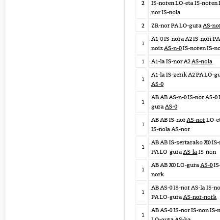
2
IS-noren LO-eta IS-noren 
nor IS-nola
2
ZR-nor PA LO-gura
AS-no
A1-0 IS-nora A2 IS-nori PA
1
noiz
AS-n-0
IS-noren IS-n
1
A1-la IS-nor A2
AS-nola
A1-la IS-zerik A2 PA LO-g
1
AS-0
AB AB AS-n-0 IS-nor AS-0
1
gura
AS-0
AB AB IS-nor
AS-nor
LO-e
1
IS-nola AS-nor
AB AB IS-zertarako X0 IS
1
PA LO-gura
AS-la
IS-non
AB AB X0 LO-gura
AS-0
IS
1
nork
AB AS-0 IS-nor AS-la IS-n
1
PA LO-gura
AS-nor-nork
AB AS-0 IS-nor IS-non IS-
1
LO-gura
AS-ba