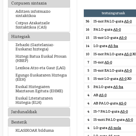
Corpusen sintaxia
Aditzen informazio
testuinguruak
sintaktikoa
36
IS-nor PA LO-gura
AS-0
Corpus Arakatzaile
Sintaktikoa (CAS)
16
PA LO-gura
AS-0
Hiztegiak
15
IS-nor LO-gura
AS-0
Zehazki (Gaztelaniaz-
14
LO-gura
AS-ba
Euskaraz hiztegia)
10
IS-nor PA LO-gura
AS-0
X
Hiztegi Batua Euskal Prosan
(HBEP)
7
IS-nor
AS-0
Lexikoa Atzo eta Gaur (LAG)
5
IS-nor EA LO-gura
AS-0
Egungo Euskararen Hiztegia
5
IS-nor LO-gura
AS-0
X0
(EEH)
Euskal Hiztegiaren
5
PA LO-gura
AS-ba
Maiztasun Egitura (EHME)
4
AB
AS-0
Euskal Literaturaren
Hiztegia (ELH)
4
AB PA LO-gura
AS-0
4
IS-? PA LO-gura
AS-0
Jardunaldiak
4
IS-nori PA LO-gura
AS-0
Besterik
4
LO-gura
AS-nola
KLASIKOAK bilduma