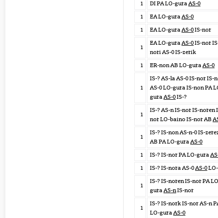
1
DI PA LO-gura
AS-0
1
EA LO-gura
AS-0
1
EA LO-gura
AS-0
IS-nor
EA LO-gura
AS-0
IS-nor IS
1
nori AS-0 IS-zerik
1
ER-non AB LO-gura
AS-0
IS-? AS-la AS-0 IS-nor IS-
1
AS-0 LO-gura IS-non PA L
gura
AS-0
IS-?
IS-? AS-n IS-nor IS-noren 
1
nor LO-baino IS-nor AB
A
IS-? IS-non AS-n-0 IS-zere
1
AB PA LO-gura
AS-0
1
IS-? IS-nor PA LO-gura
AS
1
IS-? IS-nora AS-0
AS-0
LO-
IS-? IS-noren IS-nor PA LO
1
gura
AS-n
IS-nor
IS-? IS-nork IS-nor AS-n P
1
LO-gura
AS-0