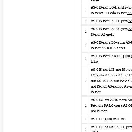
AS-0 IS-nor LO-hain IS-n
1
IS-zerez LO-edo IS-nor
AS
1
AS-0 IS-nor PA LO-gura
AS
AS-0 IS-nor PA LO-gura
A
1
IS-nor AS-noiz
AS-0 IS-nora LO-gura
AS-
1
IS-nor AS-n-0 IS-zerez
AS-0 IS-nork AB LO-gura
1
lako
AS-0 IS-nork IS-nor IS-no
LO-gura
AS-nori
AS-n-0 IS
1
nor LO-edo IS-nor PA AB I
nor IS-nor AS-nongo AS-n
IS-nor
AS-0 LO-eta X0 IS-nora A
1
PA-noiz PA LO-gura
AS-0
nor IS-nor
1
AS-0 LO-gura
AS-0
AB
AS-0 LO-nahiz PA LO-gur
1