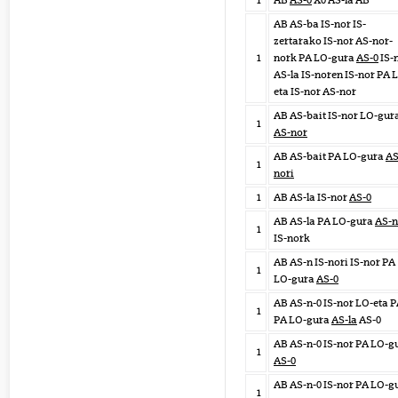
1
AB
AS-0
X0 AS-la AB
AB AS-ba IS-nor IS-
zertarako IS-nor AS-nor-
1
nork PA LO-gura
AS-0
IS-
AS-la IS-noren IS-nor PA 
eta IS-nor AS-nor
AB AS-bait IS-nor LO-gur
1
AS-nor
AB AS-bait PA LO-gura
AS
1
nori
1
AB AS-la IS-nor
AS-0
AB AS-la PA LO-gura
AS-n
1
IS-nork
AB AS-n IS-nori IS-nor PA
1
LO-gura
AS-0
AB AS-n-0 IS-nor LO-eta 
1
PA LO-gura
AS-la
AS-0
AB AS-n-0 IS-nor PA LO-g
1
AS-0
AB AS-n-0 IS-nor PA LO-g
1