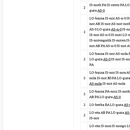
IS-nork PA IS-zerez PA LO
2
gura
AS-0
LO-baina IS-nor AS-n-0 IS
nor AB IS-nor AS-nor-nor
AS-0 LO-gura
AS-n-0
IS-n
2
IS-nor AS-n-0 IS-nori LO-
IS-norengatik IS-noren IS
nor AB PA AS-n-0 IS-nor A
LO-baina IS-nor AS-nola 
2
LO-gura
AS-0
IS-nor IS-no
PA
LO-baina IS-nor IS-non A
2
nola IS-nor X0 PA LO-gur
AS-nola
IS-nor AS-nola
LO-baina PA-noiz IS-nork
2
AB PA LO-gura
AS-0
2
LO-berba EA LO-gura
AS-
LO-eta AB PA LO-gura
AS
2
IS-nor
LO-eta IS-non IS-nongo L