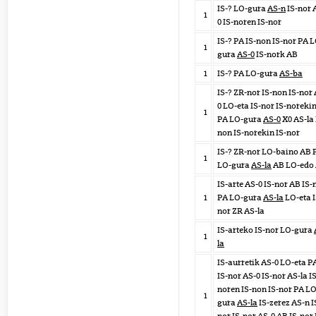
IS-? LO-gura
AS-n
IS-nor 
1
0 IS-noren IS-nor
IS-? PA IS-non IS-nor PA 
1
gura
AS-0
IS-nork AB
1
IS-? PA LO-gura
AS-ba
IS-? ZR-nor IS-non IS-nor 
0 LO-eta IS-nor IS-noreki
1
PA LO-gura
AS-0
X0 AS-la 
non IS-norekin IS-nor
IS-? ZR-nor LO-baino AB 
1
LO-gura
AS-la
AB LO-edo
IS-arte AS-0 IS-nor AB IS-
1
PA LO-gura
AS-la
LO-eta I
nor ZR AS-la
IS-arteko IS-nor LO-gura
1
la
IS-aurretik AS-0 LO-eta P
IS-nor AS-0 IS-nor AS-la IS
noren IS-non IS-nor PA LO
1
gura
AS-la
IS-zerez AS-n I