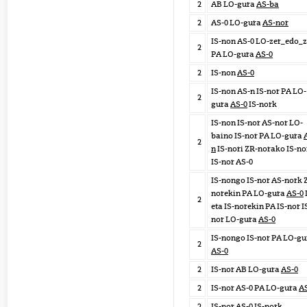
2
AB LO-gura
AS-ba
2
AS-0 LO-gura
AS-nor
IS-non AS-0 LO-zer_edo_z
2
PA LO-gura
AS-0
2
IS-non
AS-0
IS-non AS-n IS-nor PA LO-
2
gura
AS-0
IS-nork
IS-non IS-nor AS-nor LO-
baino IS-nor PA LO-gura
2
n
IS-nori ZR-norako IS-no
IS-nor AS-0
IS-nongo IS-nor AS-nork 
norekin PA LO-gura
AS-0
2
eta IS-norekin PA IS-nor I
nor LO-gura
AS-0
IS-nongo IS-nor PA LO-gu
2
AS-0
2
IS-nor AB LO-gura
AS-0
2
IS-nor AS-0 PA LO-gura
A
2
IS-nor
AS-0
IS-nork