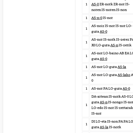
1
AS-0
ZR-nork ZR-nor IS-
noren IS-noren IS-non
1
AS-n-0
IS-nor
AS-noiz IS-nor IS-nor LO-
1
gura
AS-0
AS-nor IS-nork IS-zerez P
1
X0 LO-gura
AS-n
IS-zerik
AS-nor LO-baino AB EA L
1
gura
AS-0
1
AS-nor LO-gura
AS-la
AS-nor LO-gura
AS-lako
A
1
0
1
AS-nor PA LO-gura
AS-0
DA-artean IS-nork AS-0 L
gura
AS-n
IS-nongo IS-no
1
LO-edo IS-nor IS-zertara
IS-nor
DI LO-eta IS-non PA PA LO
1
gura
AS-la
IS-nork