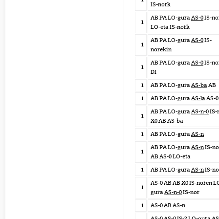
IS-nork
AB PA LO-gura
AS-0
IS-no
1
LO-eta IS-nork
AB PA LO-gura
AS-0
IS-
1
norekin
AB PA LO-gura
AS-0
IS-no
1
DI
1
AB PA LO-gura
AS-ba
AB
1
AB PA LO-gura
AS-la
AS-0
AB PA LO-gura
AS-n-0
IS-
1
X0 AB AS-ba
1
AB PA LO-gura
AS-n
AB PA LO-gura
AS-n
IS-n
1
AB AS-0 LO-eta
1
AB PA LO-gura
AS-n
IS-no
AS-0 AB AB X0 IS-noren L
1
gura
AS-n-0
IS-nor
1
AS-0 AB
AS-n
AS-0 AS-0 IS-? LO-gura
AS