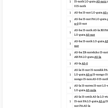
1
IS-nork LO-gura
AS-noiz
0 IS-nork
1
AS-ba IS-nor LO-gura
AS-
AS-ba IS-nor PA LO-gura
1
n-0
IS-nor
AS-ba IS-nork AS-la X0 PA
1
LO-gura
AS-nor
AS-ba IS-nork LO-gura
AS
1
nor
AS-ba ZR-norekiko IS-nor
1
AB PA LO-gura
AS-la
1
AS-la
AS-0
AS-la IS-nor IS-nondik PA
1
LO-gura
AS-n
IS-nongo IS
nongo IS-non AS-0 IS-nor
AS-la IS-noren IS-nor LO-
1
LO-gura
AS-nola
AS-la IS-zerik AS-la LO-et
1
IS-nor PA LO-gura
AS-n
IS
nor PA AS-la