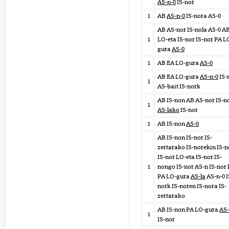
AS-n-0
IS-nor
1
AB
AS-n-0
IS-nora AS-0
AB AS-nor IS-nola AS-0 A
1
LO-eta IS-nor IS-nor PA L
gura
AS-0
1
AB EA LO-gura
AS-0
AB EA LO-gura
AS-n-0
IS-
1
AS-bait IS-nork
AB IS-non AB AS-nor IS-n
1
AS-lako
IS-nor
1
AB IS-non
AS-0
AB IS-non IS-nor IS-
zertarako IS-norekin IS-
IS-nor LO-eta IS-nor IS-
1
nongo IS-nor AS-n IS-nor
PA LO-gura
AS-la
AS-n-0 I
nork IS-noren IS-nora IS-
zertarako
AB IS-non PA LO-gura
AS-
1
IS-nor