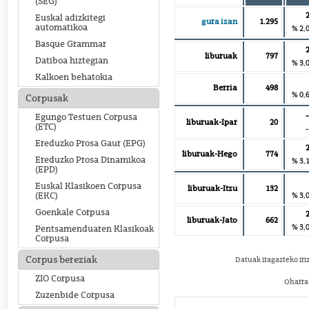
(SEG)
Euskal adizkitegi
gura izan
1.295
automatikoa
% 2,
Basque Grammar
liburuak
797
Datiboa hiztegian
% 3,
Kalkoen behatokia
Berria
498
% 0,
Corpusak
-
Egungo Testuen Corpusa
liburuak-Ipar
20
(ETC)
-
Ereduzko Prosa Gaur (EPG)
liburuak-Hego
774
Ereduzko Prosa Dinamikoa
% 3,
(EPD)
Euskal Klasikoen Corpusa
liburuak-Itzu
132
% 3,
(EKC)
Goenkale Corpusa
liburuak-Jato
662
% 3,
Pentsamenduaren Klasikoak
Corpusa
Corpus bereziak
Datuak iragazteko iri
ZIO Corpusa
Oharra:
Zuzenbide Corpusa