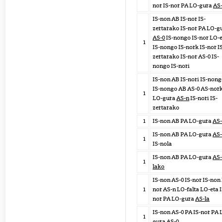
nor IS-nor PA LO-gura
AS
IS-non AB IS-nor IS-
zertarako IS-nor PA LO-g
AS-0
IS-nongo IS-nor LO-
1
IS-nongo IS-nork IS-nor I
zertarako IS-nor AS-0 IS-
nongo IS-nori
IS-non AB IS-nori IS-non
IS-nongo AB AS-0 AS-nor
1
LO-gura
AS-n
IS-nori IS-
zertarako
1
IS-non AB PA LO-gura
AS-
IS-non AB PA LO-gura
AS-
1
IS-nola
IS-non AB PA LO-gura
AS-
1
lako
IS-non AS-0 IS-nor IS-non 
1
nor AS-n LO-falta LO-eta I
nor PA LO-gura
AS-la
IS-non AS-0 PA IS-nor PA 
1
gura
AS-0