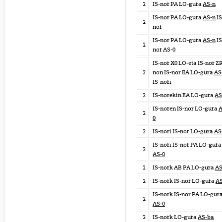
2
IS-nor PA LO-gura
AS-n
IS-nor PA LO-gura
AS-n
IS
2
nor
IS-nor PA LO-gura
AS-n
IS
2
nor AS-0
IS-nor X0 LO-eta IS-nor Z
2
non IS-nor EA LO-gura
AS
IS-nori
2
IS-norekin EA LO-gura
AS
IS-noren IS-nor LO-gura
A
2
0
2
IS-nori IS-nor LO-gura
AS
IS-nori IS-nor PA LO-gura
2
AS-0
2
IS-nork AB PA LO-gura
AS
2
IS-nork IS-nor LO-gura
AS
IS-nork IS-nor PA LO-gur
2
AS-0
2
IS-nork LO-gura
AS-ba