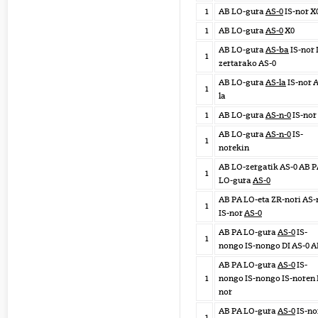
1
AB LO-gura
AS-0
IS-nor X
1
AB LO-gura
AS-0
X0
AB LO-gura
AS-ba
IS-nor 
1
zertarako AS-0
AB LO-gura
AS-la
IS-nor 
1
la
1
AB LO-gura
AS-n-0
IS-nor
AB LO-gura
AS-n-0
IS-
1
norekin
AB LO-zergatik AS-0 AB 
1
LO-gura
AS-0
AB PA LO-eta ZR-nori AS-
1
IS-nor
AS-0
AB PA LO-gura
AS-0
IS-
1
nongo IS-nongo DI AS-0 
AB PA LO-gura
AS-0
IS-
1
nongo IS-nongo IS-noren 
nor
AB PA LO-gura
AS-0
IS-no
1