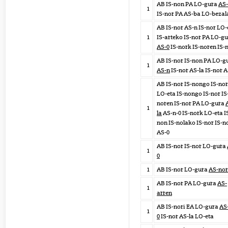
AB IS-non PA LO-gura
AS
1
IS-nor PA AS-ba LO-bezal
AB IS-nor AS-n IS-nor LO-
1
IS-arteko IS-nor PA LO-g
AS-0
IS-nork IS-noren IS-
AB IS-nor IS-non PA LO-g
1
AS-n
IS-nor AS-la IS-nor A
AB IS-nor IS-nongo IS-nor
LO-eta IS-nongo IS-nor IS
noren IS-nor PA LO-gura
1
la
AS-n-0 IS-nork LO-eta I
non IS-nolako IS-nor IS-n
AS-0
AB IS-nor IS-nor LO-gura
1
0
1
AB IS-nor LO-gura
AS-nor
AB IS-nor PA LO-gura
AS-
1
arren
AB IS-nori EA LO-gura
AS
1
0
IS-nor AS-la LO-eta