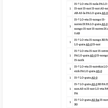
IS-? LO-eta IS-nola PA LO
1
IS-nor IS-nor IS-nor AS-n
AB AS-la PA LO-gura
AS-0
IS-? LO-eta IS-nongo IS-
noren DI PA LO-gura
AS-0
1
nongo IS-nor IS-noren DI 
0 AB
IS-? LO-eta IS-nongo X0 P
1
LO-gura
AS-0
IS-nor
IS-? LO-eta IS-nor IS-zere
1
PA LO-gura
AS-0
IS-nong
IS-nork
IS-? LO-eta IS-norekin LO
1
ezik PA LO-gura
AS-0
1
IS-? LO-gura
AS-0
IS-? LO-gura
AS-0
X0 PA I
1
non AS-n IS-nor LO-eta P
PA
IS-? LO-gura
AS-ba
IS-no
1
X0