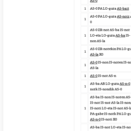
AS-0
1
AS-0 PA LO-gura
AS-bait
AS-0 PA LO-gura
AS-noiz
1
0
AS-0 ZR-nor AS-ba IS-nor
1
LO-eta LO-gura
AS-ba
IS-
non AS-la
AS-0 ZR-norekin PA LO-g
1
AS-la
X0
AS-0
IS-non IS-noren IS-n
1
AS-la
1
AS-0
IS-nor AS-n
AS-ba AB LO-gura
AS-n-0
1
nork IS-nondik AS-0
AS-ba IS-non IS-noren AS
IS-nor IS-nor AS-la IS-no
1
IS-nori LO-eta IS-nor AS-l
PA-gabe IS-nork PA LO-g
AS-n-0
IS-nori X0
AS-ba IS-nor LO-eta IS-no