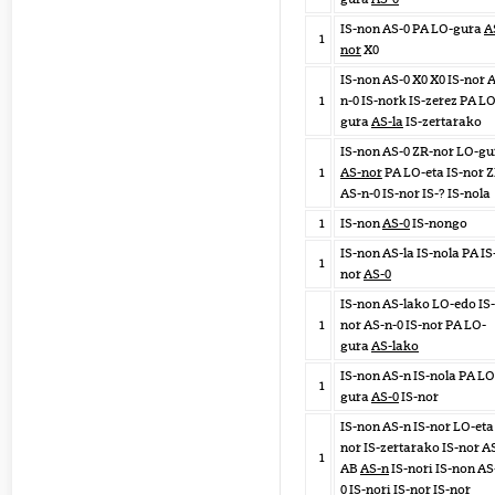
IS-non AS-0 PA LO-gura
A
1
nor
X0
IS-non AS-0 X0 X0 IS-nor 
1
n-0 IS-nork IS-zerez PA LO
gura
AS-la
IS-zertarako
IS-non AS-0 ZR-nor LO-gu
1
AS-nor
PA LO-eta IS-nor 
AS-n-0 IS-nor IS-? IS-nola
1
IS-non
AS-0
IS-nongo
IS-non AS-la IS-nola PA IS
1
nor
AS-0
IS-non AS-lako LO-edo IS-
1
nor AS-n-0 IS-nor PA LO-
gura
AS-lako
IS-non AS-n IS-nola PA LO
1
gura
AS-0
IS-nor
IS-non AS-n IS-nor LO-eta 
nor IS-zertarako IS-nor A
1
AB
AS-n
IS-nori IS-non AS
0 IS-nori IS-nor IS-nor