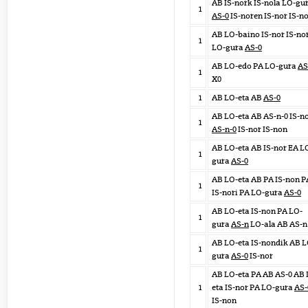
AB IS-nork IS-nola LO-gu
1
AS-0
IS-noren IS-nor IS-n
AB LO-baino IS-nor IS-no
1
LO-gura
AS-0
AB LO-edo PA LO-gura
AS
1
X0
1
AB LO-eta AB
AS-0
AB LO-eta AB AS-n-0 IS-n
1
AS-n-0
IS-nor IS-non
AB LO-eta AB IS-nor EA L
1
gura
AS-0
AB LO-eta AB PA IS-non P
1
IS-nori PA LO-gura
AS-0
AB LO-eta IS-non PA LO-
1
gura
AS-n
LO-ala AB AS-n
AB LO-eta IS-nondik AB L
1
gura
AS-0
IS-nor
AB LO-eta PA AB AS-0 AB 
1
eta IS-nor PA LO-gura
AS-
IS-non