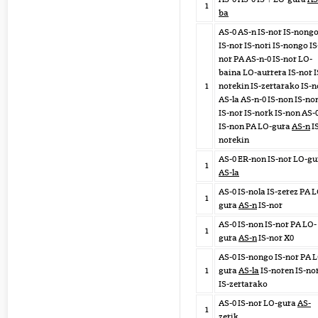
1
ba
AS-0 AS-n IS-nor IS-nong
IS-nor IS-nori IS-nongo IS
nor PA AS-n-0 IS-nor LO-
baina LO-aurrera IS-nor I
1
norekin IS-zertarako IS-n
AS-la AS-n-0 IS-non IS-n
IS-nor IS-nork IS-non AS-
IS-non PA LO-gura
AS-n
I
norekin
AS-0 ER-non IS-nor LO-gu
1
AS-la
AS-0 IS-nola IS-zerez PA 
1
gura
AS-n
IS-nor
AS-0 IS-non IS-nor PA LO-
1
gura
AS-n
IS-nor X0
AS-0 IS-nongo IS-nor PA 
1
gura
AS-la
IS-noren IS-no
IS-zertarako
AS-0 IS-nor LO-gura
AS-
1
zerik