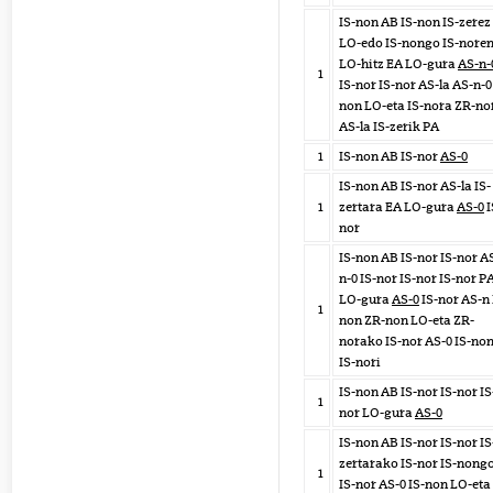
IS-non AB IS-non IS-zerez
LO-edo IS-nongo IS-nore
LO-hitz EA LO-gura
AS-n-
1
IS-nor IS-nor AS-la AS-n-0
non LO-eta IS-nora ZR-no
AS-la IS-zerik PA
1
IS-non AB IS-nor
AS-0
IS-non AB IS-nor AS-la IS-
1
zertara EA LO-gura
AS-0
I
nor
IS-non AB IS-nor IS-nor A
n-0 IS-nor IS-nor IS-nor P
LO-gura
AS-0
IS-nor AS-n 
1
non ZR-non LO-eta ZR-
norako IS-nor AS-0 IS-no
IS-nori
IS-non AB IS-nor IS-nor IS
1
nor LO-gura
AS-0
IS-non AB IS-nor IS-nor IS
zertarako IS-nor IS-nong
1
IS-nor AS-0 IS-non LO-eta 