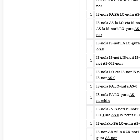
nor IS-nor AS-0 AB IS-nor 
nor
1
IS-noiz PA PA LO-gura
AS
IS-nola AS-la LO-eta IS-n
1
AS-la IS-nork LO-gura
AS
nor
IS-nola IS-nor EA LO-gura
1
AS-0
IS-nola IS-nork IS-nori IS-
1
nor
AS-0
IS-non
IS-nola LO-eta IS-nor IS-n
1
IS-nor
AS-0
1
IS-nola PA LO-gura
AS-0
IS-nola PA LO-gura
AS-
1
norekin
IS-nolako IS-nori IS-nor 
1
LO-gura
AS-0
IS-zerez IS-
1
IS-nolako PA LO-gura
AS-
IS-non AB AS-n-0 ZR-nor 
1
gura
AS-nor