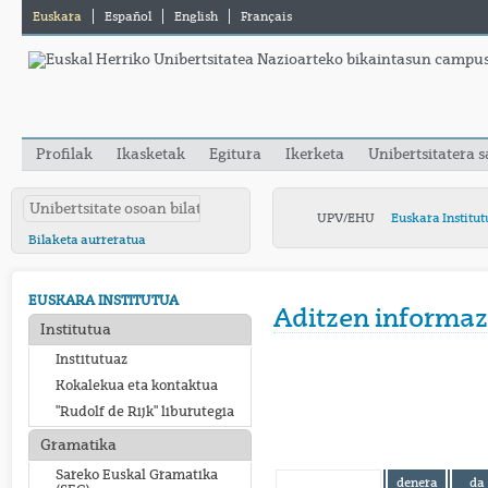
Euskara
Español
English
Français
Profilak
Ikasketak
Egitura
Ikerketa
Unibertsitatera 
UPV/EHU
Euskara Institut
Bilaketa aurreratua
EUSKARA INSTITUTUA
Aditzen informaz
Institutua
Institutuaz
Kokalekua eta kontaktua
"Rudolf de Rijk" liburutegia
Gramatika
Sareko Euskal Gramatika
denera
da