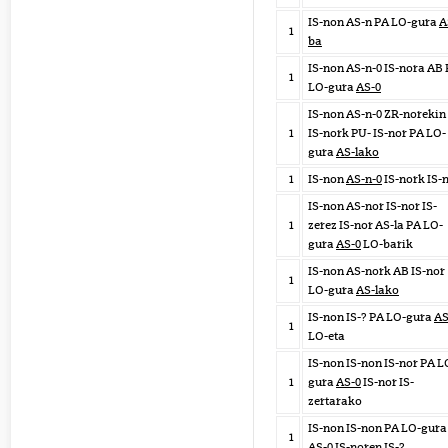
IS-non AS-n PA LO-gura
A
1
ba
IS-non AS-n-0 IS-nora AB
1
LO-gura
AS-0
IS-non AS-n-0 ZR-norekin
1
IS-nork PU- IS-nor PA LO-
gura
AS-lako
1
IS-non
AS-n-0
IS-nork IS-
IS-non AS-nor IS-nor IS-
1
zerez IS-nor AS-la PA LO-
gura
AS-0
LO-barik
IS-non AS-nork AB IS-nor
1
LO-gura
AS-lako
IS-non IS-? PA LO-gura
AS
1
LO-eta
IS-non IS-non IS-nor PA L
1
gura
AS-0
IS-nor IS-
zertarako
IS-non IS-non PA LO-gura
1
AS-0
IS-noren IS-?