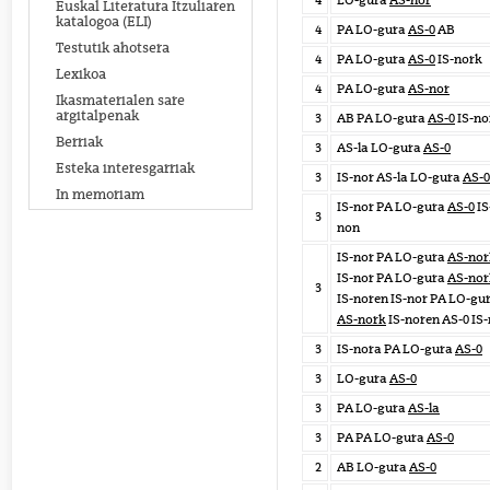
4
LO-gura
AS-nor
Euskal Literatura Itzuliaren
katalogoa (ELI)
4
PA LO-gura
AS-0
AB
Testutik ahotsera
4
PA LO-gura
AS-0
IS-nork
Lexikoa
4
PA LO-gura
AS-nor
Ikasmaterialen sare
argitalpenak
3
AB PA LO-gura
AS-0
IS-no
Berriak
3
AS-la LO-gura
AS-0
Esteka interesgarriak
3
IS-nor AS-la LO-gura
AS-0
In memoriam
IS-nor PA LO-gura
AS-0
IS
3
non
IS-nor PA LO-gura
AS-nor
IS-nor PA LO-gura
AS-nor
3
IS-noren IS-nor PA LO-gu
AS-nork
IS-noren AS-0 IS
3
IS-nora PA LO-gura
AS-0
3
LO-gura
AS-0
3
PA LO-gura
AS-la
3
PA PA LO-gura
AS-0
2
AB LO-gura
AS-0