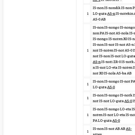
IS-non IS-nondik IS-non 
1
LO-gura
AS-n
IS-norekin 
AS-0 AB
IS-non IS-nongo IS-nongo
non PA IS-nor AS-nola IS
IS-nongo IS-noren X0 IS-n
IS-non IS-nor IS-nor AS-n 
1
nor IS-noren IS-nor AS-0 I
nor IS-non IS-nor LO-gur
AS-n
IS-nori ZR-0 IS-nork
n IS-nor LO-eta IS-noren I
nor X0 IS-nola AS-ba AB
IS-non IS-nongo IS-nor P
1
LO-gura
AS-0
IS-non IS-nongo IS-nork I
1
nor IS-nor LO-gura
AS-0
I
IS-non IS-nongo LO-eta IS
1
noren IS-nor LO-eta IS-no
PA LO-gura
AS-0
IS-non IS-nor AB AB
AS-
1
arren