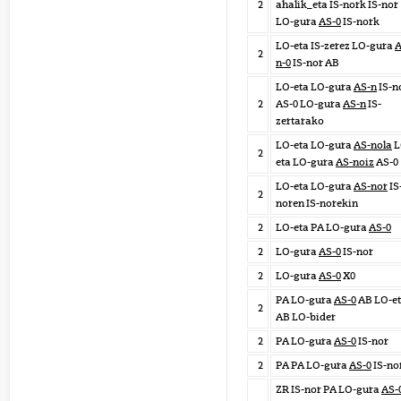
2
ahalik_eta IS-nork IS-nor
LO-gura
AS-0
IS-nork
LO-eta IS-zerez LO-gura
A
2
n-0
IS-nor AB
LO-eta LO-gura
AS-n
IS-n
2
AS-0 LO-gura
AS-n
IS-
zertarako
LO-eta LO-gura
AS-nola
L
2
eta LO-gura
AS-noiz
AS-0
LO-eta LO-gura
AS-nor
IS
2
noren IS-norekin
2
LO-eta PA LO-gura
AS-0
2
LO-gura
AS-0
IS-nor
2
LO-gura
AS-0
X0
PA LO-gura
AS-0
AB LO-e
2
AB LO-bider
2
PA LO-gura
AS-0
IS-nor
2
PA PA LO-gura
AS-0
IS-no
ZR IS-nor PA LO-gura
AS-